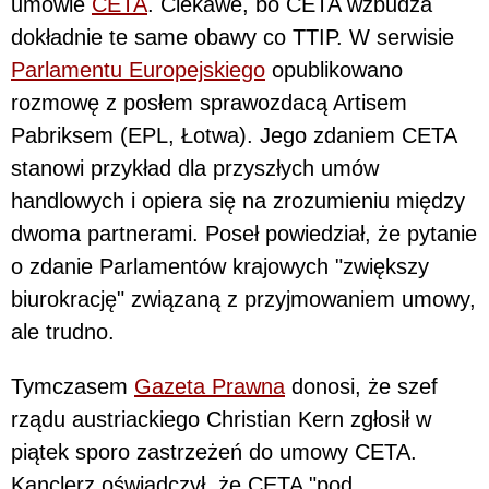
umowie
CETA
. Ciekawe, bo CETA wzbudza
dokładnie te same obawy co TTIP. W serwisie
Parlamentu Europejskiego
opublikowano
rozmowę z posłem sprawozdacą Artisem
Pabriksem (EPL, Łotwa). Jego zdaniem CETA
stanowi przykład dla przyszłych umów
handlowych i opiera się na zrozumieniu między
dwoma partnerami. Poseł powiedział, że pytanie
o zdanie Parlamentów krajowych "zwiększy
biurokrację" związaną z przyjmowaniem umowy,
ale trudno.
Tymczasem
Gazeta Prawna
donosi, że szef
rządu austriackiego Christian Kern zgłosił w
piątek sporo zastrzeżeń do umowy CETA.
Kanclerz oświadczył, że CETA "pod