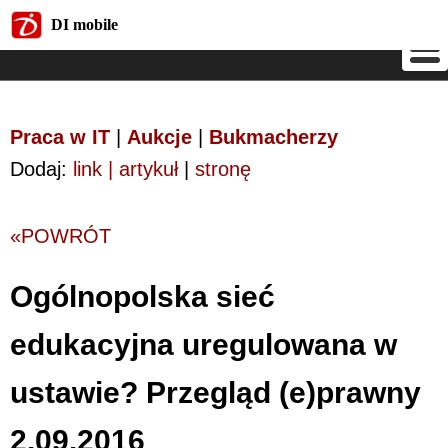
DI mobile
DI mobile
Praca w IT
|
Aukcje
|
Bukmacherzy
Dodaj:
link | artykuł
|
stronę
«POWRÓT
Ogólnopolska sieć
edukacyjna uregulowana w
ustawie? Przegląd (e)prawny
2.09.2016