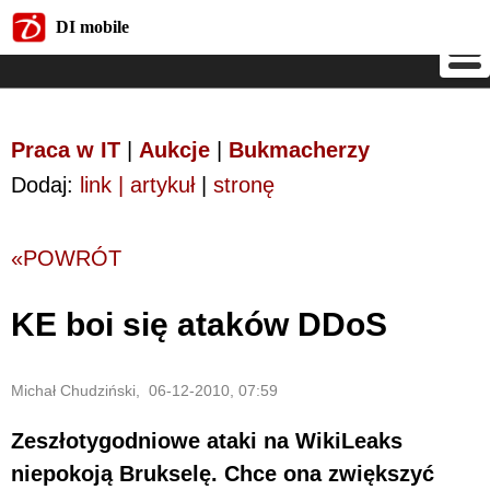
DI mobile
DI mobile
Praca w IT
|
Aukcje
|
Bukmacherzy
Dodaj:
link | artykuł
|
stronę
«POWRÓT
KE boi się ataków DDoS
Michał Chudziński, 06-12-2010, 07:59
Zeszłotygodniowe ataki na WikiLeaks
niepokoją Brukselę. Chce ona zwiększyć