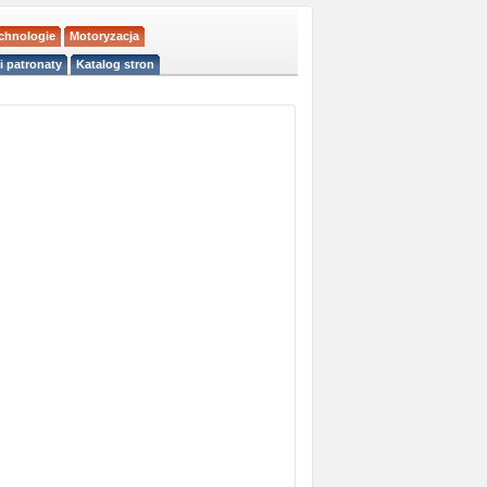
echnologie
Motoryzacja
i patronaty
Katalog stron