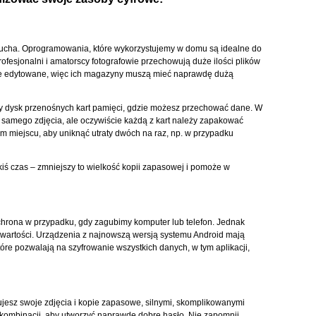
ducha. Oprogramowania, które wykorzystujemy w domu są idealne do
fesjonalni i amatorscy fotografowie przechowują duże ilości plików
e edytowane, więc ich magazyny muszą mieć naprawdę dużą
wy dysk przenośnych kart pamięci, gdzie możesz przechować dane. W
 samego zdjęcia, ale oczywiście każdą z kart należy zapakować
m miejscu, aby uniknąć utraty dwóch na raz, np. w przypadku
akiś czas – zmniejszy to wielkość kopii zapasowej i pomoże w
hrona w przypadku, gdy zagubimy komputer lub telefon. Jednak
 wartości. Urządzenia z najnowszą wersją systemu Android mają
re pozwalają na szyfrowanie wszystkich danych, w tym aplikacji,
ujesz swoje zdjęcia i kopie zapasowe, silnymi, skomplikowanymi
ych kombinacji, aby utworzyć naprawdę dobre hasło. Nie zapomnij