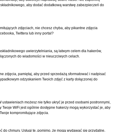
dwuskładnikowego, aby dodać dodatkową warstwę zabezpieczeń do
itujących zdjęciach, nie chcesz chyba, aby pikantne zdjęcia
cebooka, Twittera lub inny portal?
składnikowego uwierzytelniania, są łatwym celem dla hakerów,
ałączonych do wiadomości w nieuczciwych celach.
ne zdjęcia, pamiętaj, aby przed sprzedażą sformatować i nadpisać
rzypadkowym odzyskaniem Twoich zdjęć z karty dołączonej do
W ustawieniach możesz nie tylko ukryć je przed osobami postronnymi,
Twoje WiFi jest ogólnie dostępne hakerzy mogą wykorzystać je, aby
 Twoje kompromitujące zdjęcia.
ć do chmury. Usługi te, pomimo, że mogą wydawać się przydatne,