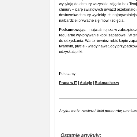
wysyłają do chmury wszystkie zdjęcia bez Twojej 
chmury – parę światowych gwiazd przekonało si
dostawców chmury wyciekły ich najprywatniejsz
najbardziej prywatne się mówi) zdjęcia.
Podsumowując
– najważniejsza w zabezpieczan
regularne wykonywanie kopii zapasowej. W te
do odzyskania. Warto również robić kopie za
twardym, płycie - wtedy nawet, gdy przypadko
odzyskać pliki.
Polecamy:
Praca w IT
|
Aukcje
|
Bukmacherzy
Artykuł może zawierać linki partnerów, umożliw
Ostatnie artykuły: