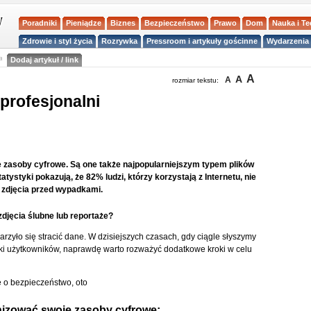
Poradniki
Pieniądze
Biznes
Bezpieczeństwo
Prawo
Dom
Nauka i T
Zdrowie i styl życia
Rozrywka
Pressroom i artykuły gościnne
Wydarzenia 
a
Dodaj artykuł / link
A
A
A
rozmiar tekstu:
 profesjonalni
ze zasoby cyfrowe. Są one także najpopularniejszym typem plików
styki pokazują, że 82% ludzi, którzy korzystają z Internetu, nie
 zdjęcia przed wypadkami.
 zdjęcia ślubne lub reportaże?
zyło się stracić dane. W dzisiejszych czasach, gdy ciągle słyszymy
iki użytkowników, naprawdę warto rozważyć dodatkowe kroki w celu
ię o bezpieczeństwo, oto
anizować swoje zasoby cyfrowe: