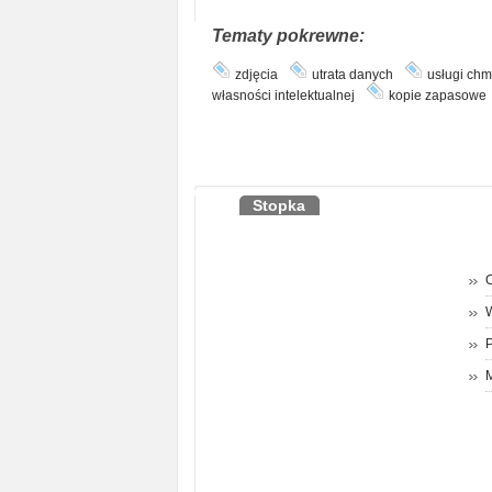
Tematy pokrewne:
zdjęcia
utrata danych
usługi ch
własności intelektualnej
kopie zapasowe
Stopka
O
P
M