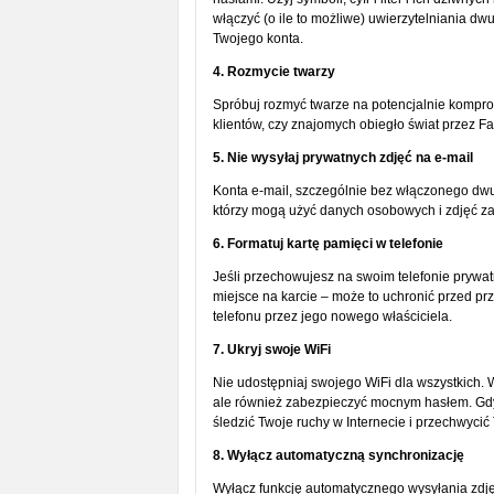
włączyć (o ile to możliwe) uwierzytelniania 
Twojego konta.
4. Rozmycie twarzy
Spróbuj rozmyć twarze na potencjalnie komprom
klientów, czy znajomych obiegło świat przez Fa
5. Nie wysyłaj prywatnych zdjęć na e-mail
Konta e-mail, szczególnie bez włączonego dwu
którzy mogą użyć danych osobowych i zdjęć z
6. Formatuj kartę pamięci w telefonie
Jeśli przechowujesz na swoim telefonie prywat
miejsce na karcie – może to uchronić przed p
telefonu przez jego nowego właściciela.
7. Ukryj swoje WiFi
Nie udostępniaj swojego WiFi dla wszystkich. 
ale również zabezpieczyć mocnym hasłem. Gdy 
śledzić Twoje ruchy w Internecie i przechwycić
8. Wyłącz automatyczną synchronizację
Wyłącz funkcję automatycznego wysyłania zdję