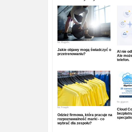
fot.
Magnific
Jakie objawy mogą świadczyć o
AI nie o
przetrenowaniu?
Ale może
telefon.
fot.
gigacon
fot.
Freepik
Cloud Co
bezpłatna
Odzież firmowa, która pracuje na
specjalis
rozpoznawalność marki - co
wybrać dla zespołu?