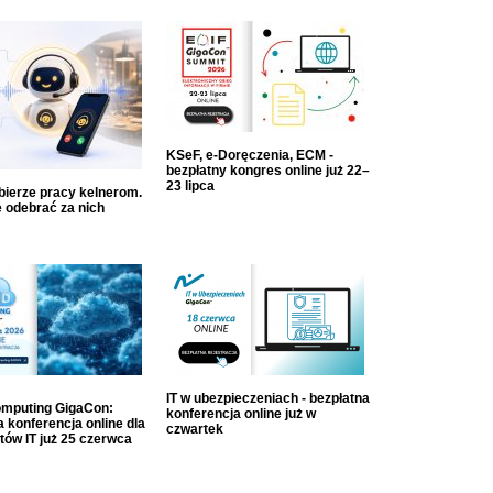
KSeF, e-Doręczenia, ECM -
bezpłatny kongres online już 22–
23 lipca
dbierze pracy kelnerom.
 odebrać za nich
IT w ubezpieczeniach - bezpłatna
mputing GigaCon:
konferencja online już w
 konferencja online dla
czwartek
tów IT już 25 czerwca