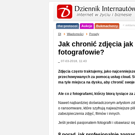
< reklam
the:protocol
Aukcje
Bukmacherzy
DI
Wiadomości
Porady
Jak chronić zdjęcia jak
fotografowie?
_
07-03-2018, 11:43
Zdjęcia często traktujemy, jako najcenniejs
przechowywanych za pomocą usług cloud. Staty
ma tyle miejsca na dysku, aby chronić swoje
Ale co z fotografami, którzy biorą tysiące za
Nawet najbardziej doświadczonym artystom zdar
o ransomware, które szyfrują najważniejsze pl
zabezpieczenia zdjęć, filmów i innych.
Jeśli jesteś pasjonatem fotografii i obawiasz s
8 porad, jak profesjonalnie zorg