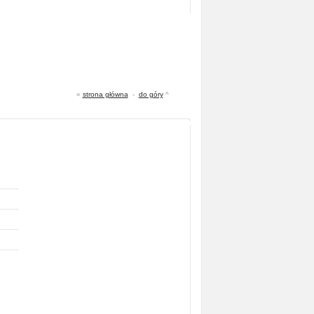
«
strona główna
-
do góry
^