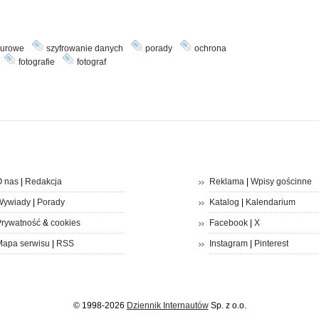
murowe
szyfrowanie danych
porady
ochrona
fotografie
fotograf
 nas
|
Redakcja
Reklama
|
Wpisy gościnne
Wywiady
|
Porady
Katalog
|
Kalendarium
rywatność
&
cookies
Facebook
|
X
apa serwisu
|
RSS
Instagram
|
Pinterest
© 1998-2026
Dziennik Internautów
Sp. z o.o.