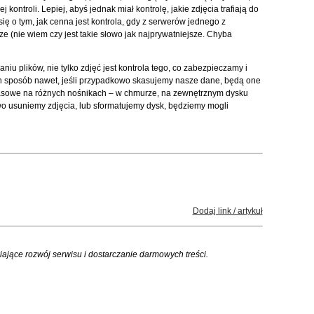
kontroli. Lepiej, abyś jednak miał kontrolę, jakie zdjęcia trafiają do
ę o tym, jak cenna jest kontrola, gdy z serwerów jednego z
e (nie wiem czy jest takie słowo jak najprywatniejsze. Chyba
iu plików, nie tylko zdjęć jest kontrola tego, co zabezpieczamy i
n sposób nawet, jeśli przypadkowo skasujemy nasze dane, będą one
pasowe na różnych nośnikach – w chmurze, na zewnętrznym dysku
wo usuniemy zdjęcia, lub sformatujemy dysk, będziemy mogli
Dodaj link / artykuł
iające rozwój serwisu i dostarczanie darmowych treści.