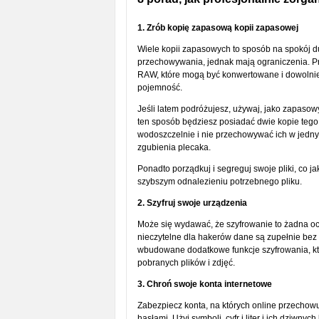
1. Zrób kopię zapasową kopii zapasowej
Wiele kopii zapasowych to sposób na spokój 
przechowywania, jednak mają ograniczenia. Pro
RAW, które mogą być konwertowane i dowolni
pojemność.
Jeśli latem podróżujesz, używaj, jako zapaso
ten sposób będziesz posiadać dwie kopie tego
wodoszczelnie i nie przechowywać ich w jedny
zgubienia plecaka.
Ponadto porządkuj i segreguj swoje pliki, co j
szybszym odnalezieniu potrzebnego pliku.
2. Szyfruj swoje urządzenia
Może się wydawać, że szyfrowanie to żadna oc
nieczytelne dla hakerów dane są zupełnie bez
wbudowane dodatkowe funkcje szyfrowania, któ
pobranych plików i zdjęć.
3. Chroń swoje konta internetowe
Zabezpiecz konta, na których online przechow
hasłami. Użyj symboli, cyfr i liter i ich dziwn