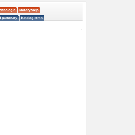
echnologie
Motoryzacja
i patronaty
Katalog stron