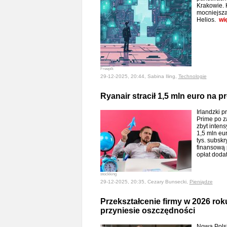
Krakowie. 
mocniejsza
Helios.
wi
Freepik
29-12-2025, 20:44, Sabina Iling,
Technologie
Ryanair stracił 1,5 mln euro na 
Irlandzki 
Prime po z
zbyt inten
1,5 mln eur
tys. subskr
finansową 
opłat dod
stockking
29-12-2025, 20:35, Cezary Bunsecki,
Pieniądze
Przekształcenie firmy w 2026 rok
przyniesie oszczędności
Nowa Polsk