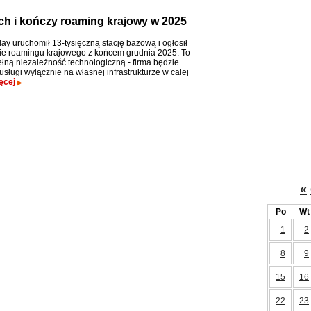
ych i kończy roaming krajowy w 2025
ay uruchomił 13-tysięczną stację bazową i ogłosił
e roamingu krajowego z końcem grudnia 2025. To
łną niezależność technologiczną - firma będzie
sługi wyłącznie na własnej infrastrukturze w całej
ęcej
«
Po
Wt
1
2
8
9
15
16
22
23