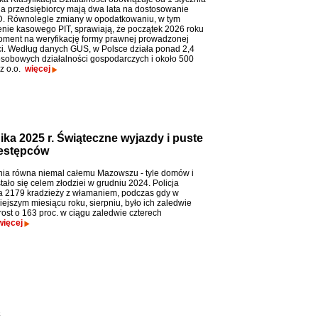
 a przedsiębiorcy mają dwa lata na dostosowanie
. Równolegle zmiany w opodatkowaniu, w tym
ie kasowego PIT, sprawiają, że początek 2026 roku
oment na weryfikację formy prawnej prowadzonej
ci. Według danych GUS, w Polsce działa ponad 2,4
sobowych działalności gospodarczych i około 500
 z o.o.
więcej
ka 2025 r. Świąteczne wyjazdy i puste
zestępców
ia równa niemal całemu Mazowszu - tyle domów i
ało się celem złodziei w grudniu 2024. Policja
 2179 kradzieży z włamaniem, podczas gdy w
ejszym miesiącu roku, sierpniu, było ich zaledwie
rost o 163 proc. w ciągu zaledwie czterech
więcej
o