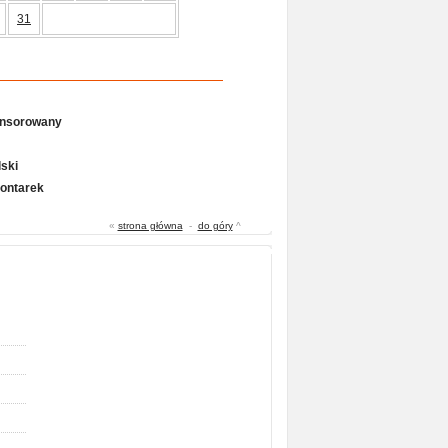
31
onsorowany
ski
Gontarek
«
strona główna
-
do góry
^