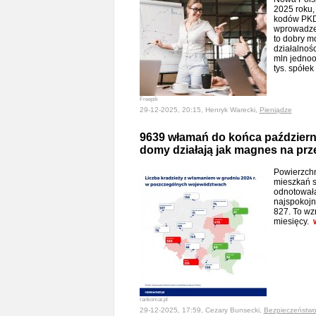
2025 roku,
kodów PKD
wprowadzen
to dobry m
działalnoś
mln jednoo
tys. spółek
Freepik
29-12-2025, 20:15, Henryk Warecki,
Pieniądze
9639 włamań do końca październi
domy działają jak magnes na pr
Powierzchn
mieszkań st
odnotowała
najspokojni
827. To wz
miesięcy.
rankomat.pl
29-12-2025, 17:59, Cezary Bunsecki,
Bezpieczeństw