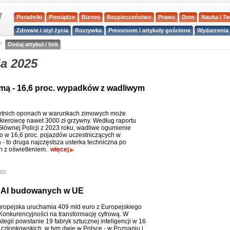
Poradniki
Pieniądze
Biznes
Bezpieczeństwo
Prawo
Dom
Nauka i T
Zdrowie i styl życia
Rozrywka
Pressroom i artykuły gościnne
Wydarzenia 
a
Dodaj artykuł / link
a 2025
imą - 16,6 proc. wypadków z wadliwym
letnich oponach w warunkach zimowych może
kierowcę nawet 3000 zł grzywny. Według raportu
ównej Policji z 2023 roku, wadliwe ogumienie
o w 16,6 proc. pojazdów uczestniczących w
- to druga najczęstsza usterka techniczna po
h z oświetleniem.
więcej
two
k AI budowanych w UE
ropejska uruchamia 409 mld euro z Europejskiego
onkurencyjności na transformację cyfrową. W
tegii powstanie 19 fabryk sztucznej inteligencji w 16
członkowskich, w tym dwie w Polsce - w Poznaniu i