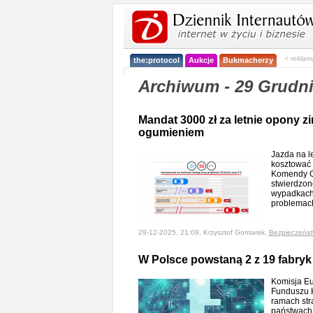
< reklam
the:protocol
Aukcje
Bukmacherzy
Archiwum - 29 Grudni
Mandat 3000 zł za letnie opony z
ogumieniem
Jazda na 
kosztować 
Komendy Gł
stwierdzon
wypadkach 
problemac
29-12-2025, 21:09, Krzysztof Gontarek,
Bezpieczeńs
W Polsce powstaną 2 z 19 fabry
Komisja Eu
Funduszu K
ramach stra
państwach 