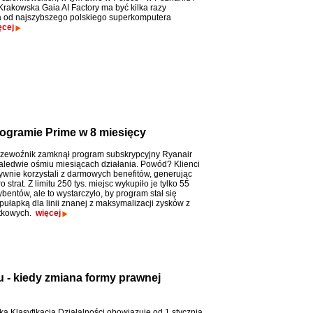
Krakowska Gaia AI Factory ma być kilka razy
 od najszybszego polskiego superkomputera
ęcej
programie Prime w 8 miesięcy
przewoźnik zamknął program subskrypcyjny Ryanair
aledwie ośmiu miesiącach działania. Powód? Klienci
sywnie korzystali z darmowych benefitów, generując
o strat. Z limitu 250 tys. miejsc wykupiło je tylko 55
ybentów, ale to wystarczyło, by program stał się
pułapką dla linii znanej z maksymalizacji zysków z
atkowych.
więcej
u - kiedy zmiana formy prawnej
a Klasyfikacja Działalności obowiązuje od 1 stycznia