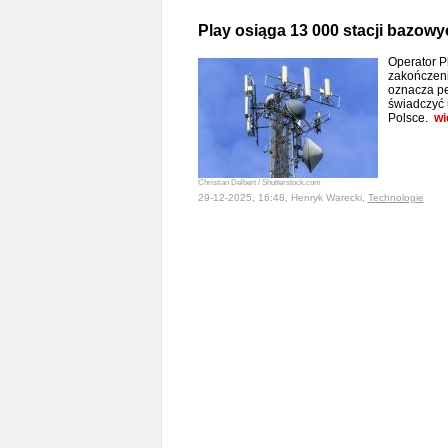
Play osiąga 13 000 stacji bazow
Operator Pl
zakończeni
oznacza pe
świadczyć u
Polsce.
wi
Christian Delbert / Shutterstock.com
29-12-2025, 16:48, Henryk Warecki,
Technologie