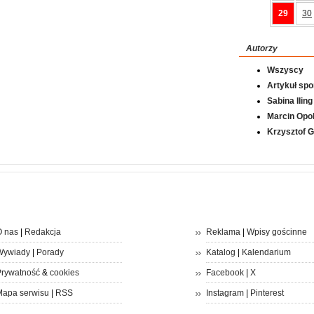
29
30
Autorzy
Wszyscy
Artykuł sp
Sabina Iling
Marcin Opol
Krzysztof 
 nas
|
Redakcja
Reklama
|
Wpisy gościnne
Wywiady
|
Porady
Katalog
|
Kalendarium
rywatność
&
cookies
Facebook
|
X
apa serwisu
|
RSS
Instagram
|
Pinterest