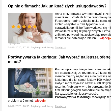
Opinie o firmach: Jak uniknąć złych usługodawców?
Anna potrzebowała wyremontować łazie
mieszkaniu. Znalazła firmę remontową na
Facebooku - ładne zdjęcia, niska cena, ob
zrobić wszystko w dwa tygodnie. Nie
sprawdziła opinii, bo "pan wydawał się mił
Wpłaciła zaliczkę 8 tysięcy złotych. Firma
zniknęła po tygodniu, zostawiając rozwal
remont i nie odbierając telefonu.
więcej
Depositphotos
24-10-2025, 17:26, Artykuł poradnikowy,
Pieniądze
Porównywarka faktoringu: Jak wybrać najlepszą ofertę
minut?
Potrzebujesz szybkiego finansowania fakt
ale obawiasz się że przepłacisz? Masz rac
różnica między najtańszą a najdroższą of
faktoringu dla tej samej faktury 100 tysięc
złotych może wynieść nawet 4500 złotych
rocznie. Problem w tym, że porównanie 2
firm faktoringowych samodzielnie zajmuje
Na szczęście jest lepszy sposób.
Porównywarka faktoringu
rozwiązuje te
problem w 5 minut.
więcej
24-10-2025, 16:55, Artykuł poradnikowy,
Pieniądze