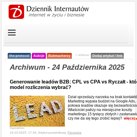
< reklama
the:protocol
Aukcje
Bukmacherzy
Dodaj artykuł / link
Archiwum - 24 Października 2025
Generowanie leadów B2B: CPL vs CPA vs Ryczałt - któ
model rozliczenia wybrać?
Dział sprzedaży narzeka na brak kontakt
Marketing wypala budżet na Google Ads,
połowa leadów okazuje się bezwartościo
Właściciel patrzy na miesięczne koszty
marketingu 15 tysięcy złotych i zastanawia
czy nie da się tego zrobić lepiej?
więcej
Depositphotos
24-10-2025, 17:34, Artykuł poradnikowy,
Pieniądze