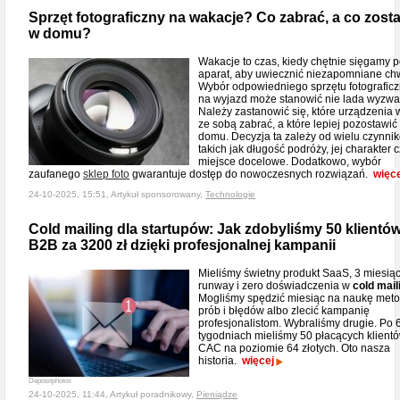
Sprzęt fotograficzny na wakacje? Co zabrać, a co zost
w domu?
Wakacje to czas, kiedy chętnie sięgamy 
aparat, aby uwiecznić niezapomniane chw
Wybór odpowiedniego sprzętu fotografic
na wyjazd może stanowić nie lada wyzwa
Należy zastanowić się, które urządzenia 
ze sobą zabrać, a które lepiej pozostawić
domu. Decyzja ta zależy od wielu czynni
takich jak długość podróży, jej charakter 
miejsce docelowe. Dodatkowo, wybór
zaufanego
sklep foto
gwarantuje dostęp do nowoczesnych rozwiązań.
więce
24-10-2025, 15:51, Artykuł sponsorowany,
Technologie
Cold mailing dla startupów: Jak zdobyliśmy 50 klientó
B2B za 3200 zł dzięki profesjonalnej kampanii
Mieliśmy świetny produkt SaaS, 3 miesią
runway i zero doświadczenia w
cold mail
Mogliśmy spędzić miesiąc na naukę met
prób i błędów albo zlecić kampanię
profesjonalistom. Wybraliśmy drugie. Po 
tygodniach mieliśmy 50 płacących klientó
CAC na poziomie 64 złotych. Oto nasza
historia.
więcej
Depositphotos
24-10-2025, 11:44, Artykuł poradnikowy,
Pieniądze