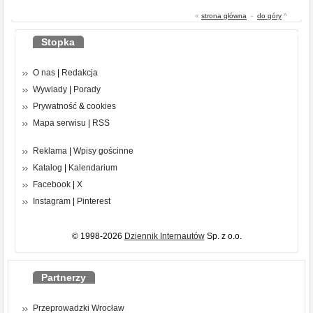
«
strona główna
-
do góry
^
Stopka
O nas
|
Redakcja
Wywiady
|
Porady
Prywatność
&
cookies
Mapa serwisu
|
RSS
Reklama
|
Wpisy gościnne
Katalog
|
Kalendarium
Facebook
|
X
Instagram
|
Pinterest
© 1998-2026
Dziennik Internautów
Sp. z o.o.
Partnerzy
Przeprowadzki Wrocław