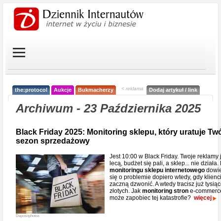
< reklama
the:protocol
Aukcje
Bukmacherzy
Dodaj artykuł / link
Archiwum - 23 Października 2025
Black Friday 2025: Monitoring sklepu, który uratuje Tw
sezon sprzedażowy
Jest 10:00 w Black Friday. Twoje reklamy 
lecą, budżet się pali, a sklep... nie działa.
monitoringu sklepu internetowego
dowi
się o problemie dopiero wtedy, gdy klienc
zaczną dzwonić. A wtedy tracisz już tysią
złotych. Jak
monitoring stron
e-commerc
może zapobiec tej katastrofie?
więcej
Depositphotos