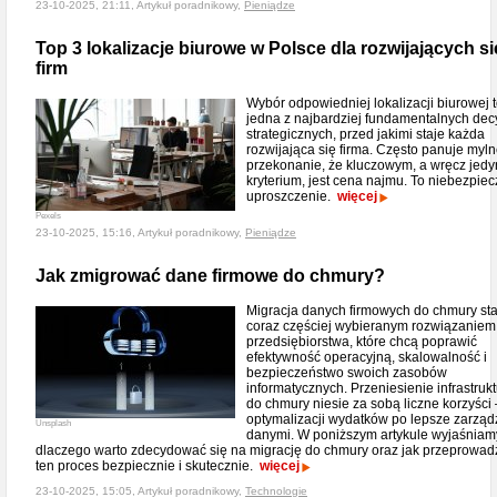
23-10-2025, 21:11, Artykuł poradnikowy,
Pieniądze
Top 3 lokalizacje biurowe w Polsce dla rozwijających si
firm
Wybór odpowiedniej lokalizacji biurowej 
jedna z najbardziej fundamentalnych decy
strategicznych, przed jakimi staje każda
rozwijająca się firma. Często panuje myl
przekonanie, że kluczowym, a wręcz jed
kryterium, jest cena najmu. To niebezpie
uproszczenie.
więcej
Pexels
23-10-2025, 15:16, Artykuł poradnikowy,
Pieniądze
Jak zmigrować dane firmowe do chmury?
Migracja danych firmowych do chmury sta
coraz częściej wybieranym rozwiązaniem
przedsiębiorstwa, które chcą poprawić
efektywność operacyjną, skalowalność i
bezpieczeństwo swoich zasobów
informatycznych. Przeniesienie infrastrukt
do chmury niesie za sobą liczne korzyści
optymalizacji wydatków po lepsze zarząd
Unsplash
danymi. W poniższym artykule wyjaśniam
dlaczego warto zdecydować się na migrację do chmury oraz jak przeprowad
ten proces bezpiecznie i skutecznie.
więcej
23-10-2025, 15:05, Artykuł poradnikowy,
Technologie