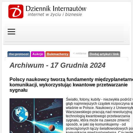
< reklama
the:protocol
Aukcje
Bukmacherzy
Dodaj artykuł / link
Archiwum - 17 Grudnia 2024
Polscy naukowcy tworzą fundamenty międzyplanetarn
komunikacji, wykorzystując kwantowe przetwarzanie
sygnału
Światło, fotony, kubity - niezwykła podróż
głąb najmniejszych cząstek rozpoczyna s
właśnie w Polsce. Naukowcy z Uniwersyt
Warszawskiego pracują nad rewolucyjną
technologią kwantowego przetwarzania
sygnału, która może na zawsze zmienić
sposób, w jaki się komunikujemy - od
przeciążonych łączy światłowodowych po
komunikację międzyplanetarną. Czy jest