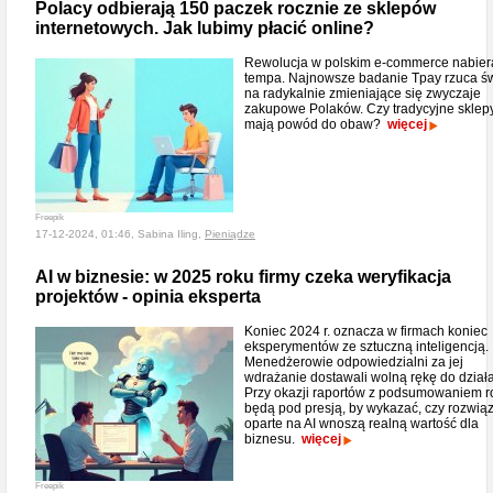
Polacy odbierają 150 paczek rocznie ze sklepów
internetowych. Jak lubimy płacić online?
Rewolucja w polskim e-commerce nabier
tempa. Najnowsze badanie Tpay rzuca św
na radykalnie zmieniające się zwyczaje
zakupowe Polaków. Czy tradycyjne sklep
mają powód do obaw?
więcej
Freepik
17-12-2024, 01:46, Sabina Iling,
Pieniądze
AI w biznesie: w 2025 roku firmy czeka weryfikacja
projektów - opinia eksperta
Koniec 2024 r. oznacza w firmach koniec
eksperymentów ze sztuczną inteligencją.
Menedżerowie odpowiedzialni za jej
wdrażanie dostawali wolną rękę do działa
Przy okazji raportów z podsumowaniem r
będą pod presją, by wykazać, czy rozwią
oparte na AI wnoszą realną wartość dla
biznesu.
więcej
Freepik