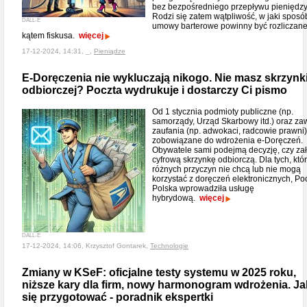
bez bezpośredniego przepływu pieniędzy
Rodzi się zatem wątpliwość, w jaki sposó
DALL-E
umowy barterowe powinny być rozliczan
kątem fiskusa.
więcej
17-12-2024, 14:31, _,
Pieniądze
E-Doręczenia nie wykluczają nikogo. Nie masz skrzynk
odbiorczej? Poczta wydrukuje i dostarczy Ci pismo
Od 1 stycznia podmioty publiczne (np.
samorządy, Urząd Skarbowy itd.) oraz z
zaufania (np. adwokaci, radcowie prawni
zobowiązane do wdrożenia e-Doręczeń.
Obywatele sami podejmą decyzję, czy za
cyfrową skrzynkę odbiorczą. Dla tych, któr
różnych przyczyn nie chcą lub nie mogą
korzystać z doręczeń elektronicznych, Po
Polska wprowadziła usługę
hybrydową.
więcej
DALL-E
17-12-2024, 14:06, Krzysztof Gontarek,
Technologie
Zmiany w KSeF: oficjalne testy systemu w 2025 roku,
niższe kary dla firm, nowy harmonogram wdrożenia. Ja
się przygotować - poradnik ekspertki