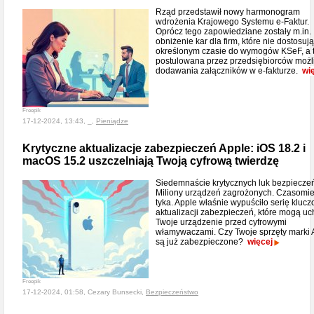
Rząd przedstawił nowy harmonogram
wdrożenia Krajowego Systemu e-Faktur.
Oprócz tego zapowiedziane zostały m.in.
obniżenie kar dla firm, które nie dostosują
określonym czasie do wymogów KSeF, a 
postulowana przez przedsiębiorców moż
dodawania załączników w e-fakturze.
wi
Freepik
17-12-2024, 13:43, _,
Pieniądze
Krytyczne aktualizacje zabezpieczeń Apple: iOS 18.2 i
macOS 15.2 uszczelniają Twoją cyfrową twierdzę
Siedemnaście krytycznych luk bezpiecze
Miliony urządzeń zagrożonych. Czasomie
tyka. Apple właśnie wypuściło serię kluc
aktualizacji zabezpieczeń, które mogą uc
Twoje urządzenie przed cyfrowymi
włamywaczami. Czy Twoje sprzęty marki 
są już zabezpieczone?
więcej
Freepik
17-12-2024, 01:58, Cezary Bunsecki,
Bezpieczeństwo