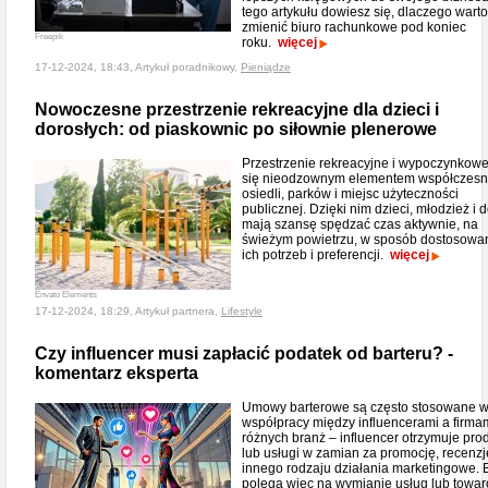
tego artykułu dowiesz się, dlaczego warto
zmienić biuro rachunkowe pod koniec
Freepik
roku.
więcej
17-12-2024, 18:43, Artykuł poradnikowy,
Pieniądze
Nowoczesne przestrzenie rekreacyjne dla dzieci i
dorosłych: od piaskownic po siłownie plenerowe
Przestrzenie rekreacyjne i wypoczynkowe
się nieodzownym elementem współczes
osiedli, parków i miejsc użyteczności
publicznej. Dzięki nim dzieci, młodzież i d
mają szansę spędzać czas aktywnie, na
świeżym powietrzu, w sposób dostosowa
ich potrzeb i preferencji.
więcej
Envato Elements
17-12-2024, 18:29, Artykuł partnera,
Lifestyle
Czy influencer musi zapłacić podatek od barteru? -
komentarz eksperta
Umowy barterowe są często stosowane 
współpracy między influencerami a firma
różnych branż – influencer otrzymuje pro
lub usługi w zamian za promocję, recenzj
innego rodzaju działania marketingowe. B
polega więc na wymianie usług lub towa