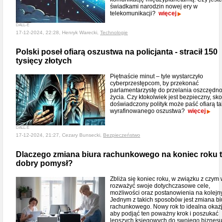
świadkami narodzin nowej ery w
telekomunikacji?
więcej
DALL-E
17-12-2024, 22:28, Henryk Warecki,
Technologie
Polski poseł ofiarą oszustwa na policjanta - stracił 150
tysięcy złotych
Piętnaście minut – tyle wystarczyło
cyberprzestępcom, by przekonać
parlamentarzystę do przelania oszczędno
życia. Czy ktokolwiek jest bezpieczny, sk
doświadczony polityk może paść ofiarą ta
wyrafinowanego oszustwa?
więcej
DALL-E
17-12-2024, 21:27, Cezary Bunsecki,
Bezpieczeństwo
Dlaczego zmiana biura rachunkowego na koniec roku 
dobry pomysł?
Zbliża się koniec roku, w związku z czym 
rozważyć swoje dotychczasowe cele,
możliwości oraz postanowienia na kolejny
Jednym z takich sposobów jest zmiana bi
rachunkowego. Nowy rok to idealna okazj
aby podjąć ten poważny krok i poszukać
lepszych księgowych do swojego biznesu