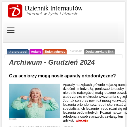
< reklama
the:protocol
Aukcje
Bukmacherzy
Dodaj artykuł / link
Archiwum - Grudzień 2024
Czy seniorzy mogą nosić aparaty ortodontyczne?
Aparaty na zębach głównie kojarzą nam s
dziećmi i młodzieżą, ponieważ to osoby
nieletnie najczęściej mają leczone powst
wady zgryzu w okresie wyrzynania się zę
Jednak seniorzy również mogą korzystać
leczenia ortondontycznego i skorzystać z
specjalisty. Ich leczenie nieco różni się od
leczenia osób młodych. Poznaj na czym 
ortodoncja osób starszych, czytając ten
Freepik
artykuł.
więcej
30-12-2024, 15:33, Artykuł poradnikowy,
Lifestyle