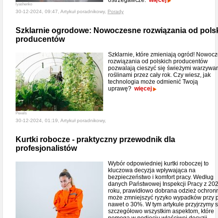
ostrzegawcze.
więcej
lyashenko
30-12-2024, 09:47, Artykuł poradnikowy,
Porady
Szklarnie ogrodowe: Nowoczesne rozwiązania od pols
producentów
Szklarnie, które zmieniają ogród! Nowoc
rozwiązania od polskich producentów
pozwalają cieszyć się świeżymi warzywam
roślinami przez cały rok. Czy wiesz, jak
technologia może odmienić Twoją
uprawę?
więcej
Pexels
30-12-2024, 01:19, Artykuł poradnikowy,
Kurtki robocze - praktyczny przewodnik dla
profesjonalistów
Wybór odpowiedniej kurtki roboczej to
kluczowa decyzja wpływająca na
bezpieczeństwo i komfort pracy. Według
danych Państwowej Inspekcji Pracy z 20
roku, prawidłowo dobrana odzież ochron
może zmniejszyć ryzyko wypadków przy 
nawet o 30%. W tym artykule przyjrzymy s
szczegółowo wszystkim aspektom, które