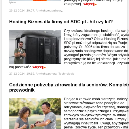
pomogą w podjęciu właściwej decyzji
8photo
zakupowej.
więcej
29-12-2024, 20:57, Artykuł poradnikowy,
Hosting Biznes dla firmy od SDC.pl - hit czy kit?
Czy szukasz idealnego hostingu dla swoj
firmy, który zagwarantuje stabilność, wyd
i bezpieczeństwo? Oferta Hosting Biznes
SDC.pl może być odpowiedzią na Twoje
potrzeby. Od 2006 roku firma dostarcza
rozwiązania hostingowe dopasowane do
wymagań przedsiębiorców. W tym artykul
przyjrzymy się bliżej tej ofercie: jakie ma z
co wyróżnia ją na tle konkurencji i czy wa
nią postawić?
więcej
27-12-2024, 10:15, Artykuł partnera,
Technologie
Codzienne potrzeby zdrowotne dla seniorów: Komplet
przewodnik
Dbając o zdrowie osób starszych, należy
stosować zrównoważone podejście do
odżywiania, aktywności fizycznej, dobreg
samopoczucia psychicznego i utrzymywa
zdrowych nawyków życiowych. W miarę
starzenia się seniorów ich ciała i umysły
wymagają innej troski i uwagi, aby zapew
pełne i zdrowe życie. Ten przewodnik ma