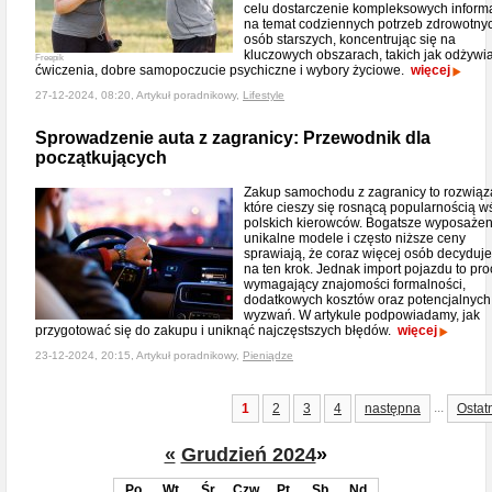
celu dostarczenie kompleksowych informa
na temat codziennych potrzeb zdrowotny
osób starszych, koncentrując się na
kluczowych obszarach, takich jak odżywia
Freepik
ćwiczenia, dobre samopoczucie psychiczne i wybory życiowe.
więcej
27-12-2024, 08:20, Artykuł poradnikowy,
Lifestyle
Sprowadzenie auta z zagranicy: Przewodnik dla
początkujących
Zakup samochodu z zagranicy to rozwiąz
które cieszy się rosnącą popularnością w
polskich kierowców. Bogatsze wyposażen
unikalne modele i często niższe ceny
sprawiają, że coraz więcej osób decyduje
na ten krok. Jednak import pojazdu to pr
wymagający znajomości formalności,
dodatkowych kosztów oraz potencjalnych
wyzwań. W artykule podpowiadamy, jak
przygotować się do zakupu i uniknąć najczęstszych błędów.
więcej
23-12-2024, 20:15, Artykuł poradnikowy,
Pieniądze
...
1
2
3
4
następna
Ostat
«
Grudzień 2024
»
Po
Wt
Śr
Czw
Pt
Sb
Nd