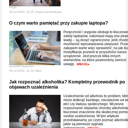
Freepik
30-12-2024, 11:25, Artykuł poradnikowy,
O czym warto pamiętać przy zakupie laptopa?
Poręczność i wygoda obsługi to kluczowe
zalety laptopów, natomiast mają one pew
wadę – są dosyć ograniczone, jeśli chodz
możliwość wprowadzania ulepszeń. Prze
zakupem warto więc sprawdzić, na jak d
modyfikacje pozwoli w przyszłości nasze
urządzenie. Jest jeszcze kilka innych
elementów, na które powinniśmy zwrócić
uwagę.
więcej
jannoon028 / Shutterstock
30-12-2024, 11:19, Nika,
Jak rozpoznać alkoholika? Kompletny przewodnik po
objawach uzależnienia
Uzależnienie od alkoholu to problem, któ
może dotknąć każdego, niezależnie od w
płci czy statusu społecznego. Wczesne
rozpoznanie objawów choroby alkoholow
kluczowe znaczenie dla skutecznej pomo
osobie uzależnionej. W tym artykule
przedstawiamy, po czym poznać alkoholik
jakie są pierwsze sygnały