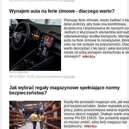
Wynajem auta na ferie zimowe - dlaczego warto?
Planując ferie zimowe, warto zadbać o k
detal podróży, aby była ona komfortowa,
bezpieczna i dopasowana do naszych pot
Jednym z kluczowych elementów jest wy
odpowiedniego środka transportu. Wyna
auta na ferie zimowe to rozwiązanie, któr
roku na rok zyskuje na popularności. Dla
warto skorzystać z tej opcji i jakie korzyści
niesie za sobą wynajem samochodu w ok
zimowym?
więcej
Patrick Langwallner
30-12-2024, 12:50, Artykuł poradnikowy,
Lifestyle
Jak wybrać regały magazynowe spełniające normy
bezpieczeństwa?
Każdy kto prowadzi magazyn wie, jak wa
jest bezpieczeństwo. Jeden wypadek prz
pracy, jedna poważniejsza awaria regałów
można stracić majątek. Dlatego warto zn
normę PN-EN 15635. Ten poradnik wyjaś
co musisz zrobić, żeby twój magazyn był
bezpieczny.
więcej