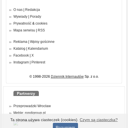
O nas
|
Redakcja
Wywiady
|
Porady
Prywatność
&
cookies
Mapa serwisu
|
RSS
Reklama
|
Wpisy gościnne
Katalog
|
Kalendarium
Facebook
|
X
Instagram
|
Pinterest
© 1998-2026
Dziennik Internautów
Sp. z o.o.
Partnerzy
Przeprowadzki Wrocław
Meble: rondigroup.pl
Ta strona używa ciasteczek (cookies).
Czym są ciasteczka?
Rozumiem