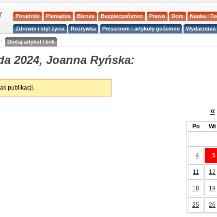
Poradniki
Pieniądze
Biznes
Bezpieczeństwo
Prawo
Dom
Nauka i T
Zdrowie i styl życia
Rozrywka
Pressroom i artykuły gościnne
Wydarzenia 
a
Dodaj artykuł / link
da 2024, Joanna Ryńska:
ak publikacji.
«
Po
Wt
4
5
11
12
18
19
25
26