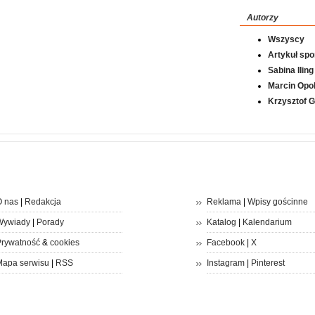
Autorzy
Wszyscy
Artykuł sp
Sabina Iling
Marcin Opol
Krzysztof 
 nas
|
Redakcja
Reklama
|
Wpisy gościnne
Wywiady
|
Porady
Katalog
|
Kalendarium
rywatność
&
cookies
Facebook
|
X
apa serwisu
|
RSS
Instagram
|
Pinterest