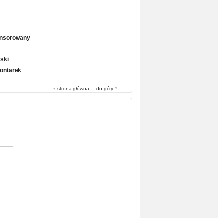
onsorowany
ski
Gontarek
«
strona główna
-
do góry
^