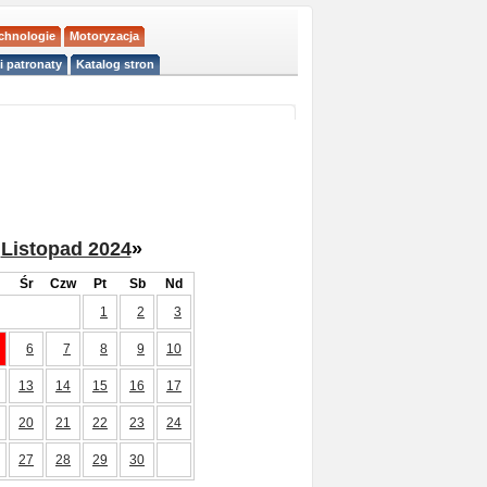
echnologie
Motoryzacja
i patronaty
Katalog stron
Listopad 2024
»
Śr
Czw
Pt
Sb
Nd
1
2
3
6
7
8
9
10
13
14
15
16
17
20
21
22
23
24
27
28
29
30