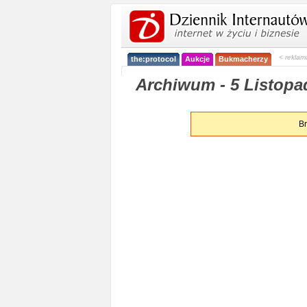
< reklam
the:protocol
Aukcje
Bukmacherzy
Archiwum - 5 Listopa
Br