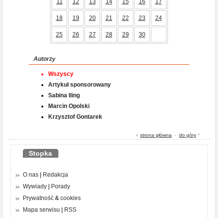
11
12
13
14
15
16
17
18
19
20
21
22
23
24
25
26
27
28
29
30
Autorzy
Wszyscy
Artykuł sponsorowany
Sabina Iling
Marcin Opolski
Krzysztof Gontarek
«
strona główna
-
do góry
^
Stopka
O nas
|
Redakcja
Wywiady
|
Porady
Prywatność
&
cookies
Mapa serwisu
|
RSS