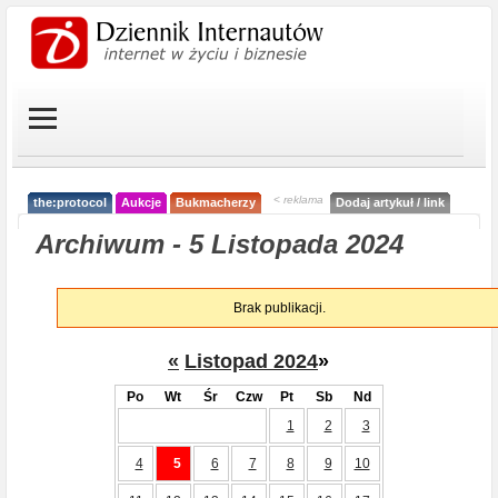
< reklama
the:protocol
Aukcje
Bukmacherzy
Dodaj artykuł / link
Archiwum - 5 Listopada 2024
Brak publikacji.
«
Listopad 2024
»
Po
Wt
Śr
Czw
Pt
Sb
Nd
1
2
3
4
5
6
7
8
9
10