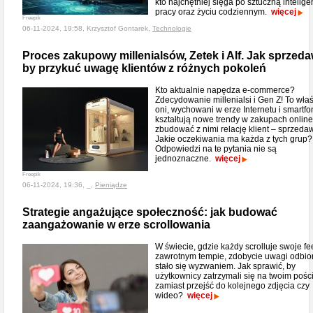
kto najchętniej sięga po sztuczną intelige
pracy oraz życiu codziennym.
więcej
Freepik
06-11-2024, 19:58, Krzysztof Gontarek,
Technologie
Proces zakupowy millenialsów, Zetek i Alf. Jak sprzed
by przykuć uwagę klientów z różnych pokoleń
Kto aktualnie napędza e-commerce?
Zdecydowanie millenialsi i Gen Z! To wła
oni, wychowani w erze Internetu i smartfo
kształtują nowe trendy w zakupach online
zbudować z nimi relację klient – sprzed
Jakie oczekiwania ma każda z tych grup?
Odpowiedzi na te pytania nie są
jednoznaczne.
więcej
Freepik
06-11-2024, 19:36, _,
Pieniądze
Strategie angażujące społeczność: jak budować
zaangażowanie w erze scrollowania
W świecie, gdzie każdy scrolluje swoje f
zawrotnym tempie, zdobycie uwagi odbi
stało się wyzwaniem. Jak sprawić, by
użytkownicy zatrzymali się na twoim pości
zamiast przejść do kolejnego zdjęcia czy
wideo?
więcej