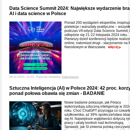
Data Science Summit 2024: Największe wydarzenie br
AI i data science w Polsce
Ponad 200 wystąpień ekspertów, inspiruj
prelekcje i warsztaty praktyczne – wszystk
podczas VII edycji Data Science Summit, 
odbędzie się 21-22 listopada 2024 roku.
Pierwszy dzień konferencji będzie realiz
online, natomiast drugi - stacjonarnie na
Narodowym w Warszawie.
więcej
06-11-2024, 21:01, Patronat medialny,
Kalendarium
Sztuczna Inteligencja (AI) w Polsce 2024: 42 proc. korz
ponad połowa obawia się zmian - BADANIE
Nowe badanie pokazuje, jak Polacy
wykorzystują sztuczną inteligencję w 202
roku. Choć ChatGPT przyciąga co czwart
użytkownika, aż 39% społeczeństwa oba
się AI. Największe wątpliwości dotyczą ry
pracy i utraty kontroli nad technologią.
Sprawdź, jak SI zmienia polską rzeczywist