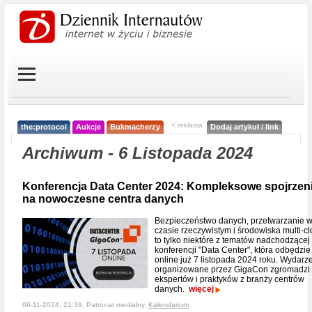
< reklama
the:protocol
Aukcje
Bukmacherzy
Dodaj artykuł / link
Archiwum - 6 Listopada 2024
Konferencja Data Center 2024: Kompleksowe spojrzen
na nowoczesne centra danych
Bezpieczeństwo danych, przetwarzanie 
czasie rzeczywistym i środowiska multi-cl
to tylko niektóre z tematów nadchodzącej
konferencji "Data Center", która odbędzie
online już 7 listopada 2024 roku. Wydarz
organizowane przez GigaCon zgromadzi
ekspertów i praktyków z branży centrów
danych.
więcej
06-11-2024, 21:39, Patronat medialny,
Kalendarium