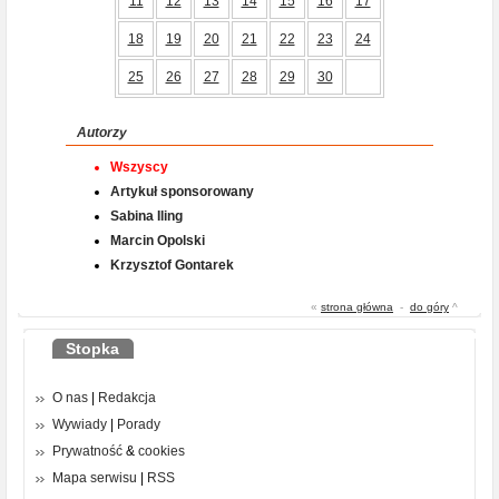
11
12
13
14
15
16
17
18
19
20
21
22
23
24
25
26
27
28
29
30
Autorzy
Wszyscy
Artykuł sponsorowany
Sabina Iling
Marcin Opolski
Krzysztof Gontarek
«
strona główna
-
do góry
^
Stopka
O nas
|
Redakcja
Wywiady
|
Porady
Prywatność
&
cookies
Mapa serwisu
|
RSS