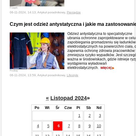
Freepik
06-11-2024, 14:13, Artykuł poradnikowy,
Pieniądze
Czym jest odzież antystatyczna i jakie ma zastosowani
Odzież antystatyczna to specjalistyczne
ubrania ochronne zaprojektowane w celu
zapobiegania gromadzeniu się ładunków
elektrostatycznych na powierzchni ciała, 
zapewnia ochronę zdrowia pracowników 
zmniejsza ryzyko wypadków. Jest szczegó
ważna w środowiskach, gdzie istnieje ryz
wystąpienia wyładowań
elektrostatycznych.
więcej
Pixabay
06-11-2024, 13:59, Artykuł poradnikowy,
Lifestyle
«
Listopad 2024
»
Po
Wt
Śr
Czw
Pt
Sb
Nd
1
2
3
4
5
6
7
8
9
10