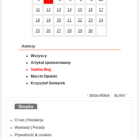
11
12
13
14
15
16
17
18
19
20
21
22
23
24
25
26
27
28
29
30
Autorzy
Wszyscy
Artykuł sponsorowany
Sabina Iling
Marcin Opolski
Krzysztof Gontarek
«
strona główna
-
do góry
^
Stopka
O nas
|
Redakcja
Wywiady
|
Porady
Prywatność
&
cookies