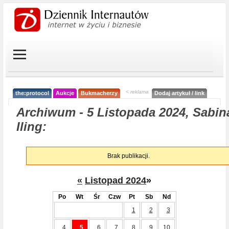
< reklama
the:protocol
Aukcje
Bukmacherzy
Dodaj artykuł / link
Archiwum - 5 Listopada 2024, Sabin
Iling:
Brak publikacji.
«
Listopad 2024
»
Po
Wt
Śr
Czw
Pt
Sb
Nd
1
2
3
4
5
6
7
8
9
10