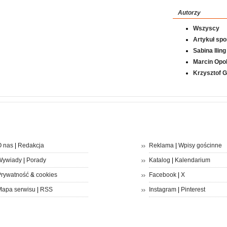
Autorzy
Wszyscy
Artykuł sp
Sabina Iling
Marcin Opol
Krzysztof 
 nas
|
Redakcja
Reklama
|
Wpisy gościnne
Wywiady
|
Porady
Katalog
|
Kalendarium
rywatność
&
cookies
Facebook
|
X
apa serwisu
|
RSS
Instagram
|
Pinterest