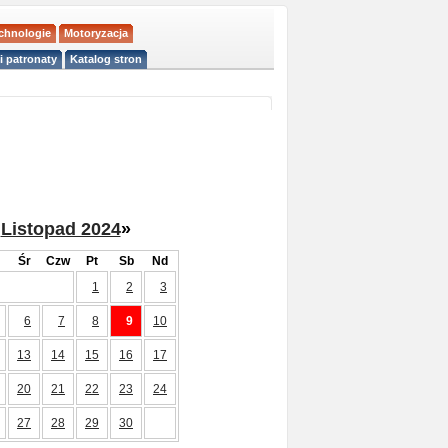
echnologie
Motoryzacja
i patronaty
Katalog stron
Listopad 2024
»
Śr
Czw
Pt
Sb
Nd
1
2
3
6
7
8
9
10
13
14
15
16
17
20
21
22
23
24
27
28
29
30