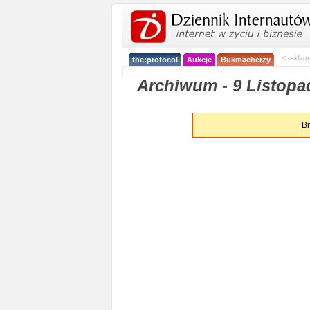
< reklam
the:protocol
Aukcje
Bukmacherzy
Archiwum - 9 Listopa
Br