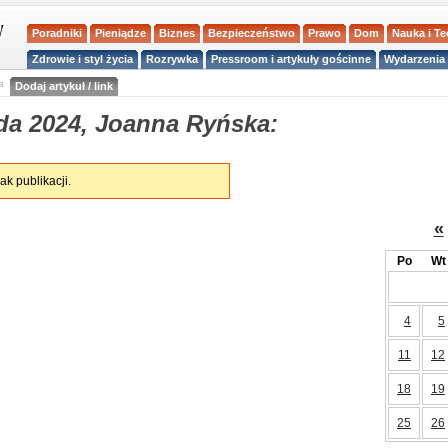
Poradniki
Pieniądze
Biznes
Bezpieczeństwo
Prawo
Dom
Nauka i T
Zdrowie i styl życia
Rozrywka
Pressroom i artykuły gościnne
Wydarzenia 
a
Dodaj artykuł / link
da 2024, Joanna Ryńska:
ak publikacji.
«
Po
Wt
4
5
11
12
18
19
25
26