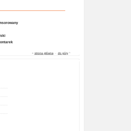
onsorowany
ski
Gontarek
«
strona główna
-
do góry
^