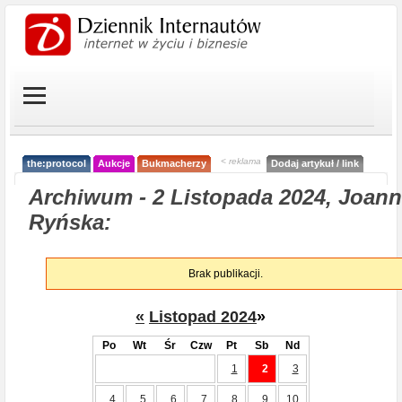
< reklama
the:protocol
Aukcje
Bukmacherzy
Dodaj artykuł / link
Archiwum - 2 Listopada 2024, Joan
Ryńska:
Brak publikacji.
«
Listopad 2024
»
Po
Wt
Śr
Czw
Pt
Sb
Nd
1
2
3
4
5
6
7
8
9
10