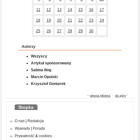
11
12
13
14
15
16
17
18
19
20
21
22
23
24
25
26
27
28
29
30
Autorzy
Wszyscy
Artykuł sponsorowany
Sabina Iling
Marcin Opolski
Krzysztof Gontarek
«
strona główna
-
do góry
^
Stopka
O nas
|
Redakcja
Wywiady
|
Porady
Prywatność
&
cookies