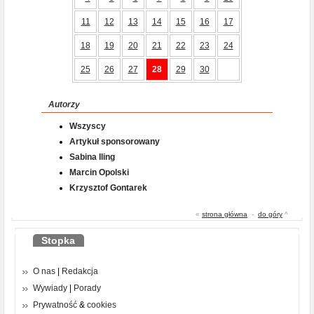
11
12
13
14
15
16
17
18
19
20
21
22
23
24
25
26
27
28
29
30
Autorzy
Wszyscy
Artykuł sponsorowany
Sabina Iling
Marcin Opolski
Krzysztof Gontarek
«
strona główna
-
do góry
^
Stopka
O nas
|
Redakcja
Wywiady
|
Porady
Prywatność
&
cookies