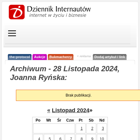
< reklama
the:protocol
Aukcje
Bukmacherzy
Dodaj artykuł / link
Archiwum - 28 Listopada 2024,
Joanna Ryńska:
Brak publikacji.
«
Listopad 2024
»
Po
Wt
Śr
Czw
Pt
Sb
Nd
1
2
3
4
5
6
7
8
9
10