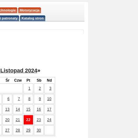
echnologie
Motoryzacja
i patronaty
Katalog stron
Listopad 2024
»
Śr
Czw
Pt
Sb
Nd
1
2
3
6
7
8
9
10
13
14
15
16
17
20
21
22
23
24
27
28
29
30