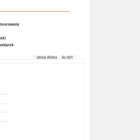
onsorowany
ski
Gontarek
«
strona główna
-
do góry
^