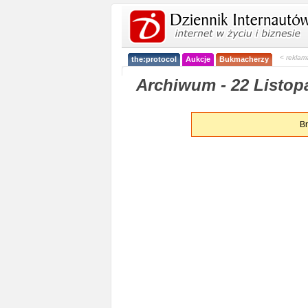
< reklam
the:protocol
Aukcje
Bukmacherzy
Archiwum - 22 Listop
Br