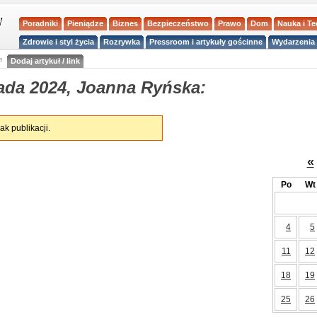
Poradniki
Pieniądze
Biznes
Bezpieczeństwo
Prawo
Dom
Nauka i T
Zdrowie i styl życia
Rozrywka
Pressroom i artykuły gościnne
Wydarzenia 
a
Dodaj artykuł / link
ada 2024, Joanna Ryńska:
ak publikacji.
«
Po
Wt
4
5
11
12
18
19
25
26