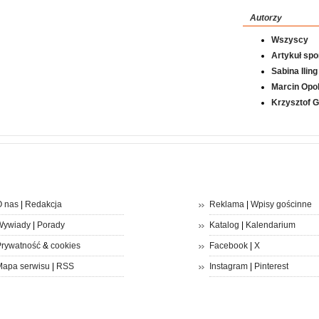
Autorzy
Wszyscy
Artykuł sp
Sabina Iling
Marcin Opol
Krzysztof 
 nas
|
Redakcja
Reklama
|
Wpisy gościnne
Wywiady
|
Porady
Katalog
|
Kalendarium
rywatność
&
cookies
Facebook
|
X
apa serwisu
|
RSS
Instagram
|
Pinterest