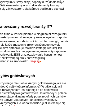
styczny luksusowy sznyt, poparty dużą dbałością o
 Dziś rozmawiamy o tym jakie elementy tworzą
e się z inwestorem, dla którego budżet nie stanowi
równoważony rozwój branży IT?
cia firma w Polsce planuje w ciągu najbliższego roku
nakłady na transformację cyfrową – wynika z raportu
 miarę rosnącej zależności firm od technologii, będzie
 się także znaczenie zrównoważonego rozwoju.
j firm opracowuje również strategię redukcji ich
środowisko. Na decyzje managerów wpływają m.in.
portowania ESG oraz oczekiwania konsumentów i
, że firmy będą brały coraz większą
ialność za środowisko.
więcej
edytów gotówkowych
rzystnego dla Ciebie kredytu gotówkowego, ale nie
zdobyć najświeższe informacje? W takiej sytuacji
 rozwiązaniem jest sięgnięcie po najnowsze
e ofert kredytów gotówkowych. Totalmoney.pl poleca
orównujące aktualne oferty poszczególnych banków
ie danych zbieranych i analizowanych przez
redytowych. Co warto wiedzieć, jeśli interesuje cię