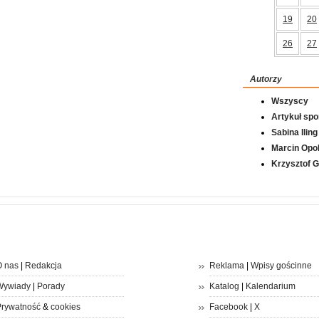
19
20
26
27
Autorzy
Wszyscy
Artykuł sp
Sabina Iling
Marcin Opol
Krzysztof 
 nas
|
Redakcja
Reklama
|
Wpisy gościnne
Wywiady
|
Porady
Katalog
|
Kalendarium
rywatność
&
cookies
Facebook
|
X