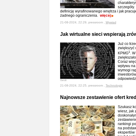
charaktery
szczegóły.
definicję wyrafinowanego wnętrza i jak pracuj
żadnego ograniczenia.
więcej
21-08-2024, 22:29, pressroom ,
Wywiad
Jak wirtualne sieci wspierają z
Już co trze
zwiększyć 
1
KPMG
. W
zwiększało
Coraz więce
wpływu na 
wymogi ra
inwestorów
odpowiedz
Geralt
21-08-2024, 22:25, pressroom ,
Technologie
Najnowsze zestawienie ofert kr
Szukasz ko
wiesz, jak 
doskonałym
zestawieni
rankingi p
na podstaw
ekspertów k