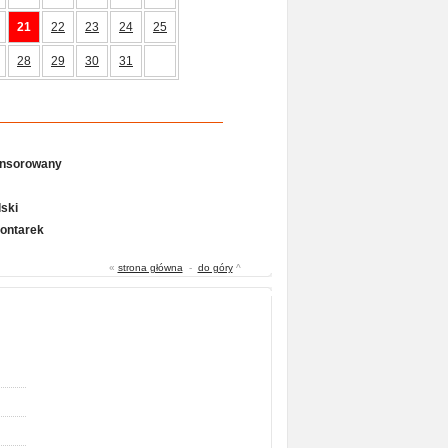
21
22
23
24
25
28
29
30
31
onsorowany
ski
Gontarek
«
strona główna
-
do góry
^