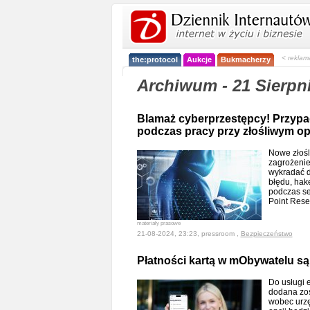
< reklam
the:protocol
Aukcje
Bukmacherzy
Archiwum - 21 Sierpn
Blamaż cyberprzestępcy! Przypa
podczas pracy przy złośliwym 
Nowe złośl
zagrożenie
wykradać d
błędu, hak
podczas se
Point Rese
materiały prasowe
21-08-2024, 23:23, pressroom ,
Bezpieczeństwo
Płatności kartą w mObywatelu są
Do usługi 
dodana zos
wobec urzę