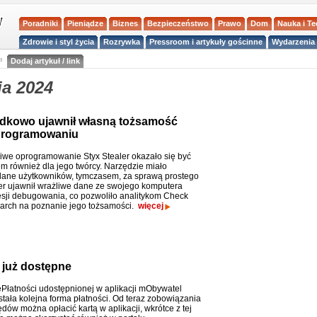
Poradniki
Pieniądze
Biznes
Bezpieczeństwo
Prawo
Dom
Nauka i T
Zdrowie i styl życia
Rozrywka
Pressroom i artykuły gościnne
Wydarzenia 
a
Dodaj artykuł / link
ia 2024
dkowo ujawnił własną tożsamość
oprogramowaniu
iwe oprogramowanie Styx Stealer okazało się być
m również dla jego twórcy. Narzędzie miało
ane użytkowników, tymczasem, za sprawą prostego
er ujawnił wrażliwe dane ze swojego komputera
sji debugowania, co pozwoliło analitykom Check
arch na poznanie jego tożsamości.
więcej
 już dostępne
ePłatności udostępnionej w aplikacji mObywatel
tała kolejna forma płatności. Od teraz zobowiązania
dów można opłacić kartą w aplikacji, wkrótce z tej