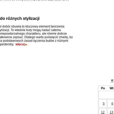
o różnych stylizacji
 dobór obuwia to kluczowy element tworzenia
ylizacji. To właśnie buty mogą nadać całemu
niepowtarzalnego charakteru, ale równie dobrze
łkowicie zepsuć. Dlatego warto poświęcić chwilę, by
ka podstawowych zasad łączenia butów z różnymi
garderoby.
więcej
«
Po
Wt
5
6
12
13