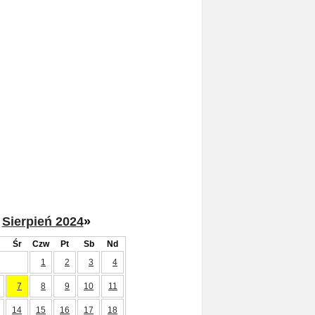
Sierpień 2024
»
Śr
Czw
Pt
Sb
Nd
1
2
3
4
7
8
9
10
11
14
15
16
17
18