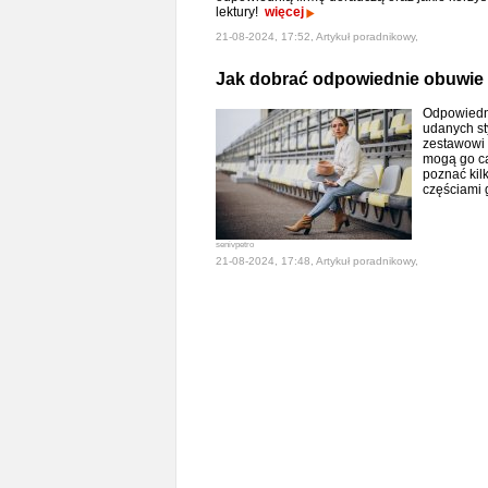
lektury!
więcej
21-08-2024, 17:52, Artykuł poradnikowy,
Jak dobrać odpowiednie obuwie d
Odpowiedni
udanych st
zestawowi 
mogą go ca
poznać kil
częściami 
senivpetro
21-08-2024, 17:48, Artykuł poradnikowy,