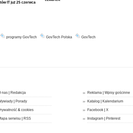
tów IT już 25 czerwca
programy GovTech
GovTech Polska
GovTech
 nas
|
Redakcja
Reklama
|
Wpisy gościnne
Wywiady
|
Porady
Katalog
|
Kalendarium
rywatność
&
cookies
Facebook
|
X
apa serwisu
|
RSS
Instagram
|
Pinterest