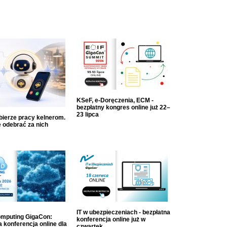
KSeF, e-Doręczenia, ECM -
bezpłatny kongres online już 22–
23 lipca
dbierze pracy kelnerom.
 odebrać za nich
IT w ubezpieczeniach - bezpłatna
mputing GigaCon:
konferencja online już w
 konferencja online dla
czwartek