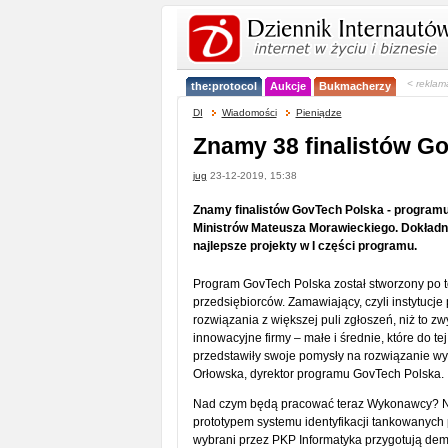
< reklam
the:protocol
Aukcje
Bukmacherzy
DI
Wiadomości
Pieniądze
Znamy 38 finalistów G
jug
23-12-2019, 15:38
Znamy finalistów GovTech Polska - program
Ministrów Mateusza Morawieckiego. Dokładnie
najlepsze projekty w I części programu.
Program GovTech Polska został stworzony po to
przedsiębiorców. Zamawiający, czyli instytucj
rozwiązania z większej puli zgłoszeń, niż to 
innowacyjne firmy – małe i średnie, które do te
przedstawiły swoje pomysły na rozwiązanie wyz
Orłowska, dyrektor programu GovTech Polska.
Nad czym będą pracować teraz Wykonawcy? Na p
prototypem systemu identyfikacji tankowanych 
wybrani przez PKP Informatyka przygotują de