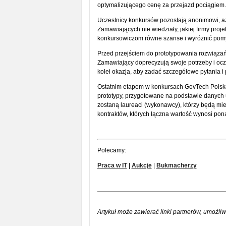
optymalizującego cenę za przejazd pociągiem.
Uczestnicy konkursów pozostają anonimowi, aż
Zamawiających nie wiedziały, jakiej firmy proj
konkursowiczom równe szanse i wyróżnić pomys
Przed przejściem do prototypowania rozwiązań
Zamawiający doprecyzują swoje potrzeby i ocz
kolei okazja, aby zadać szczegółowe pytania i
Ostatnim etapem w konkursach GovTech Polska 
prototypy, przygotowane na podstawie danych
zostaną laureaci (wykonawcy), którzy będą mi
kontraktów, których łączna wartość wynosi po
Polecamy:
Praca w IT
|
Aukcje
|
Bukmacherzy
Artykuł może zawierać linki partnerów, umożliw