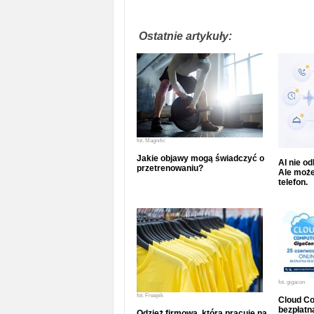
Ostatnie artykuły:
fot.
Magnific
Jakie objawy mogą świadczyć o
AI nie o
przetrenowaniu?
Ale może
telefon.
fot.
gigacon
fot.
Freepik
Cloud Co
bezpłatna
Odzież firmowa, która pracuje na