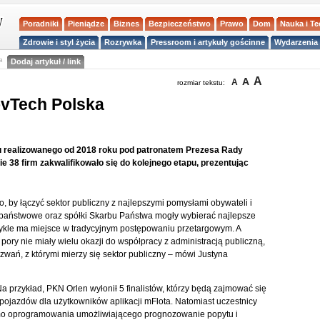
Poradniki
Pieniądze
Biznes
Bezpieczeństwo
Prawo
Dom
Nauka i T
Zdrowie i styl życia
Rozrywka
Pressroom i artykuły gościnne
Wydarzenia 
a
Dodaj artykuł / link
A
A
A
rozmiar tekstu:
ovTech Polska
u realizowanego od 2018 roku pod patronatem Prezesa Rady
 38 firm zakwalifikowało się do kolejnego etapu, prezentując
, by łączyć sektor publiczny z najlepszymi pomysłami obywateli i
e państwowe oraz spółki Skarbu Państwa mogły wybierać najlepsze
zwykle ma miejsce w tradycyjnym postępowaniu przetargowym. A
j pory nie miały wielu okazji do współpracy z administracją publiczną,
wań, z którymi mierzy się sektor publiczny – mówi Justyna
rzykład, PKN Orlen wyłonił 5 finalistów, którzy będą zajmować się
pojazdów dla użytkowników aplikacji mFlota. Natomiast uczestnicy
mo oprogramowania umożliwiającego prognozowanie popytu i