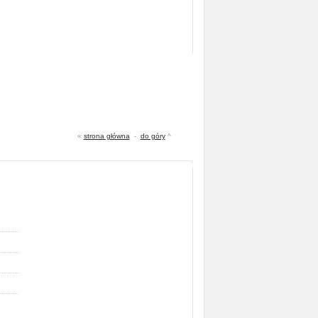
«
strona główna
-
do góry
^