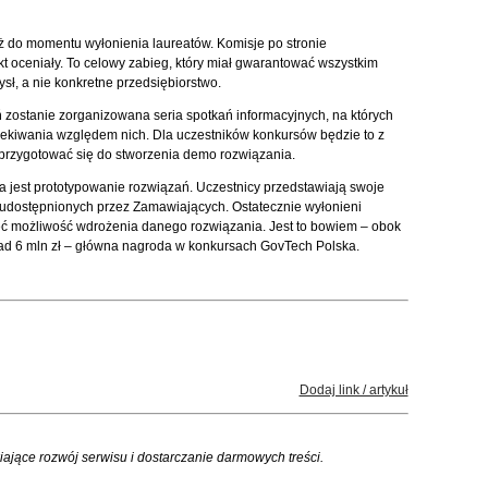
 do momentu wyłonienia laureatów. Komisje po stronie
ekt oceniały. To celowy zabieg, który miał gwarantować wszystkim
ł, a nie konkretne przedsiębiorstwo.
 zostanie zorganizowana seria spotkań informacyjnych, na których
ekiwania względem nich. Dla uczestników konkursów będzie to z
 przygotować się do stworzenia demo rozwiązania.
jest prototypowanie rozwiązań. Uczestnicy przedstawiają swoje
 udostępnionych przez Zamawiających. Ostatecznie wyłonieni
eć możliwość wdrożenia danego rozwiązania. Jest to bowiem – obok
nad 6 mln zł – główna nagroda w konkursach GovTech Polska.
Dodaj link / artykuł
iające rozwój serwisu i dostarczanie darmowych treści.