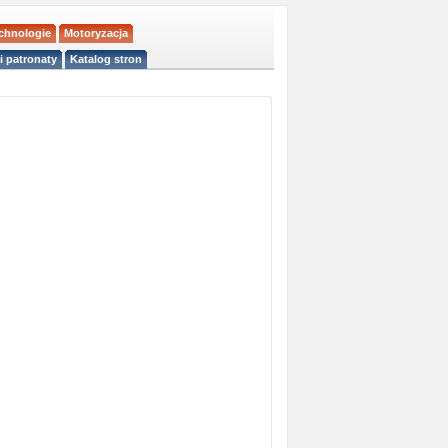
echnologie
Motoryzacja
i patronaty
Katalog stron