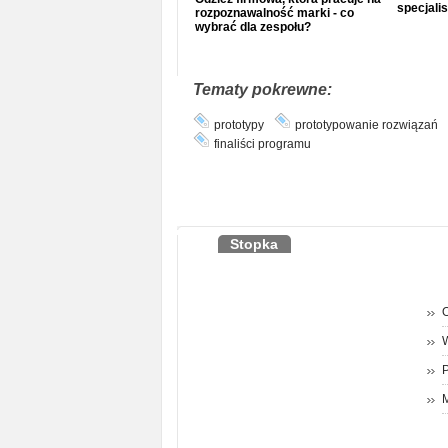
specjalis
rozpoznawalność marki - co
wybrać dla zespołu?
Tematy pokrewne:
prototypy
prototypowanie rozwiązań
finaliści programu
Stopka
O
P
M