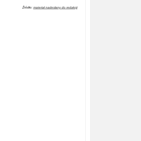
Źródło:
materiał nadesłany do redakcji