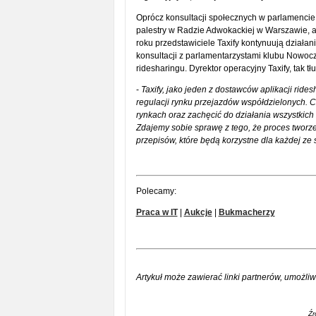
Oprócz konsultacji społecznych w parlamencie,
palestry w Radzie Adwokackiej w Warszawie, a
roku przedstawiciele Taxify kontynuują działan
konsultacji z parlamentarzystami klubu Nowoc
ridesharingu. Dyrektor operacyjny Taxify, tak 
-
Taxify, jako jeden z dostawców aplikacji ride
regulacji rynku przejazdów współdzielonych. 
rynkach oraz zachęcić do działania wszystkic
Zdajemy sobie sprawę z tego, że proces tworz
przepisów, które będą korzystne dla każdej ze 
Polecamy:
Praca w IT
|
Aukcje
|
Bukmacherzy
Artykuł może zawierać linki partnerów, umożliw
Źr