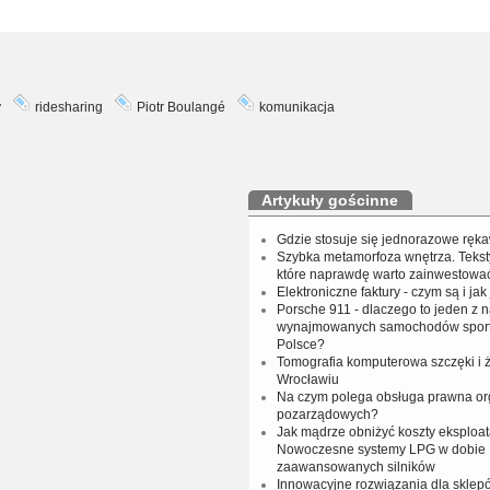
y
ridesharing
Piotr Boulangé
komunikacja
Artykuły gościnne
Gdzie stosuje się jednorazowe ręka
Szybka metamorfoza wnętrza. Tekst
które naprawdę warto zainwestowa
Elektroniczne faktury - czym są i jak
Porsche 911 - dlaczego to jeden z n
wynajmowanych samochodów spor
Polsce?
Tomografia komputerowa szczęki i
Wrocławiu
Na czym polega obsługa prawna org
pozarządowych?
Jak mądrze obniżyć koszty eksploat
Nowoczesne systemy LPG w dobie
zaawansowanych silników
Innowacyjne rozwiązania dla sklep