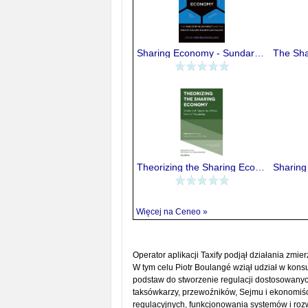
Sharing Economy - Sundararajan Arun
Theorizing the Sharing Economy
Więcej na Ceneo »
Operator aplikacji Taxify podjął działania zm
W tym celu Piotr Boulangé wziął udział w kons
podstaw do stworzenie regulacji dostosowanyc
taksówkarzy, przewoźników, Sejmu i ekonomi
regulacyjnych, funkcjonowania systemów i ro