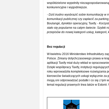
współdzielone wypełniły niezagospodarowaną n
konkurencyjne i wygodniejsze.
-
Dziś trudno wyobrazić sobie komunikację w m
komunikacji publicznej czy zapłacić za parking,
Boulangé, dyrektor operacyjny, Taxify. -
Korzysta
stało się popularne na całym świecie. Szybki 
przepisów do nowej kategorii usług, kategorii,
Bez regulacji
W kwietniu 2016 Ministerstwo Infrastruktury 
Polsce. Zmiany dotychczasowego prawa w krajac
aplikacji Taxify miał duży wkład w opracowani
Dzięki współpracy Taxify, instytucji regulujący
roku wprowadziła kompleksowe rozwiązania pra
kierowców świadczących usługi wyłącznie za p
mogą oni odprowadzać podatki i co się z tym 
temat regulacji prawnych trwa także w Estonii. 