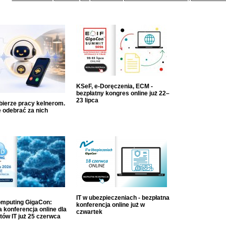
KSeF, e-Doręczenia, ECM -
bezpłatny kongres online już 22–
23 lipca
dbierze pracy kelnerom.
 odebrać za nich
IT w ubezpieczeniach - bezpłatna
mputing GigaCon:
konferencja online już w
 konferencja online dla
czwartek
tów IT już 25 czerwca