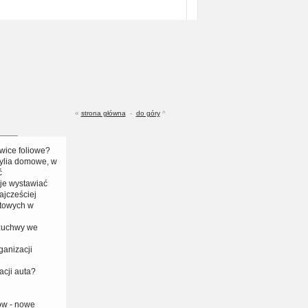
«
strona główna
-
do góry
^
wice foliowe?
ylia domowe, w
ć
 je wystawiać
ajcześciej
towych w
 żuchwy we
anizacji
acji auta?
ów - nowe