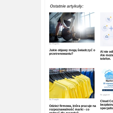
Ostatnie artykuły:
fot.
Magnific
Jakie objawy mogą świadczyć o
AI nie o
przetrenowaniu?
Ale może
telefon.
fot.
gigacon
fot.
Freepik
Cloud Co
bezpłatna
Odzież firmowa, która pracuje na
specjalis
rozpoznawalność marki - co