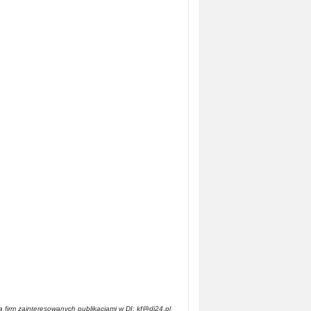
a firm zainteresowanych publikacjami w DI: kf@di24.pl