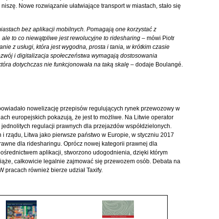
iszę. Nowe rozwiązanie ułatwiające transport w miastach, stało się
iastach bez aplikacji mobilnych. Pomagają one korzystać z
 ale to co niewątpliwe jest rewolucyjne to ridesharing
– mówi Piotr
nie z usługi, która jest wygodna, prosta i tania, w krótkim czasie
rozwój i digitalizacja społeczeństwa wymagają dostosowania
 która dotychczas nie funkcjonowała na taką skalę
– dodaje Boulangé.
zapowiadało nowelizację przepisów regulujących rynek przewozowy w
h europejskich pokazują, że jest to możliwe. Na Litwie operator
e jednolitych regulacji prawnych dla przejazdów współdzielonych.
ch i rządu, Litwa jako pierwsze państwo w Europie, w styczniu 2017
wne dla ridesharingu. Oprócz nowej kategorii prawnej dla
ośrednictwem aplikacji, stworzono udogodnienia, dzięki którym
wiąże, całkowicie legalnie zajmować się przewozem osób. Debata na
W pracach również bierze udział Taxify.