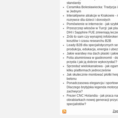
standardy
Ceramika Bolesławiecka: Tradycja
w Jednym
Interaktywne atrakcje w Krakowie -
rozrywce dla dzieci i dorosłych
Pomówienie w internecie - jak szy
Przeszczep włosów w Turcji: jak pl
DHI i Sapphire FUE zmieniają lecze
Zrób to sam czy wynajmij infobrok
kosztów i czasu researchu B2B
Leady B2B dla specjalistycznych sek
produkcja, edukacja, energia i ube
Jakie warstwy ma dach płaski i jakie
Folia aluminiowa w gastronomii - do
przyda i jak ją dobrze wykorzystać?
Sprzedaż wielokanałowa - jak ogar
kilku platformach jednocześnie
Jak skutecznie montować płotki her
betonu
Ponadczasowa elegancja i sportow
Dlaczego brytyjska legenda motoryz
zachwyca?
Frezer CNC Holandia - jak praca 
obrabiarkach nowej generacji przyc
specjalistów?
Zap