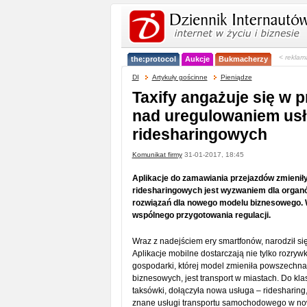
< reklam
the:protocol
Aukcje
Bukmacherzy
DI
Artykuły gościnne
Pieniądze
Taxify angażuje się w 
nad uregulowaniem us
ridesharingowych
Komunikat firmy
31-01-2017, 18:45
Aplikacje do zamawiania przejazdów zmienił
ridesharingowych jest wyzwaniem dla orga
rozwiązań dla nowego modelu biznesowego. Wła
wspólnego przygotowania regulacji.
Wraz z nadejściem ery smartfonów, narodził się
Aplikacje mobilne dostarczają nie tylko rozryw
gospodarki, której model zmieniła powszechna 
biznesowych, jest transport w miastach. Do kl
taksówki, dołączyła nowa usługa – ridesharing,
znane usługi transportu samochodowego w nową