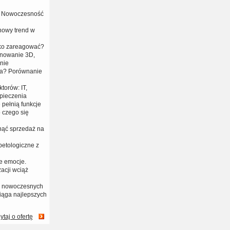
 i Nowoczesność
 nowy trend w
bko zareagować?
anowanie 3D,
nie
era? Porównanie
torów: IT,
zpieczenia
 pełnią funkcje
 czego się
nąć sprzedaż na
petologiczne z
e emocje.
acji wciąż
na nowoczesnych
iąga najlepszych
ytaj o ofertę