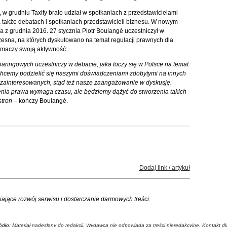
 w grudniu Taxify brało udział w spotkaniach z przedstawicielami
 także debatach i spotkaniach przedstawicieli biznesu. W nowym
ia z grudnia 2016. 27 stycznia Piotr Boulangé uczestniczył w
zesna, na których dyskutowano na temat regulacji prawnych dla
tłumaczy swoją aktywność:
sharingowych uczestniczy w debacie, jaka toczy się w Polsce na temat
Chcemy podzielić się naszymi doświadczeniami zdobytymi na innych
h zainteresowanych, stąd też nasze zaangażowanie w dyskusję.
enia prawa wymaga czasu, ale będziemy dążyć do stworzenia takich
stron
– kończy Boulangé.
Dodaj link / artykuł
iające rozwój serwisu i dostarczanie darmowych treści.
ódło:
Materiał nadesłany do redakcji. Wydawca nie odpowiada za treści nieredakcyjne. Kontakt dl