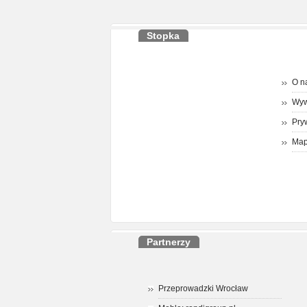
Stopka
O n
Wyw
Pry
Map
Partnerzy
Przeprowadzki Wrocław