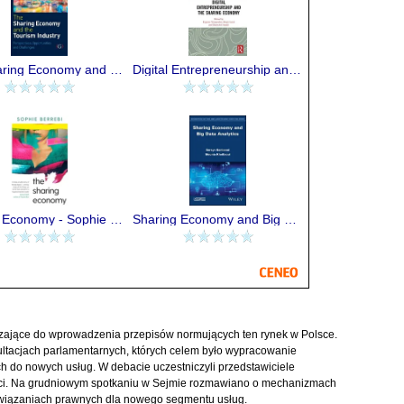
The Sharing Economy and the Tourism Industry
Digital Entrepreneurship and the Sharing Economy
Sharing Economy - Sophie Berrebi
Sharing Economy and Big Data Analytics
ierzające do wprowadzenia przepisów normujących ten rynek w Polsce.
ultacjach parlamentarnych, których celem było wypracowanie
h do nowych usług. W debacie uczestniczyli przedstawiciele
ści. Na grudniowym spotkaniu w Sejmie rozmawiano o mechanizmach
związaniach prawnych dla nowego segmentu usług.