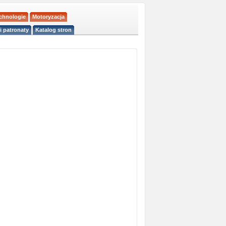
echnologie
Motoryzacja
i patronaty
Katalog stron