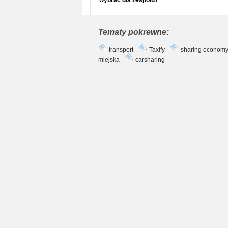
wybrać dla zespołu?
Tematy pokrewne:
transport
Taxify
sharing econom
miejska
carsharing