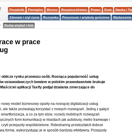
Poradniki
Pieniądze
Biznes
Bezpieczeństwo
Prawo
Dom
Nauka i T
Zdrowie i styl życia
Rozrywka
Pressroom i artykuły gościnne
Wydarzenia 
a
Dodaj artykuł / link
prace w prace
ług
y oblicze rynku przewozu osób. Rosnąca popularność usług
nów ustawodawczych bowiem w polskim prawodawstwie brakuje
ściciel aplikacji Taxify podjął działania zmierzające do
 nowy model biznesowy oparty na rosnącej digitalizacji usług.
ki, ale także pozwalają korzystać z nowych rozwiązań. Jedną z gałęzi
smartfonizacja, a co za tym idzie, rozwój mobilnych rozwiązań
asycznych form komunikacji w miastach jak autobusy, metro tramwaje i
 czyli przejazdy współdzielone. Ridesharing przekształcił dobrze
 formę, wykorzystując je w sposób bardziej efektywny. Przejazdy