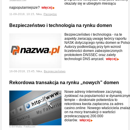
Shutterstock.com
okazały się w ubiegłym miesiącu
najpopularniejsze?
więcej
11-09-2018, 10:15, Nika,
Pieniądze
Bezpieczeństwo i technologia na rynku domen
Bezpieczeństwo i technologia - na te
aspekty zwracają uwagę twórcy raportu
NASK dotyczącego rynku domen w Polsc
Autorzy podkreślają przy tym wzrost
liczebności domen zabezpieczonych
protokołem DNSSEC oraz zalety
technologii DNS anycast.
więcej
16-08-2018, 15:45, Nika,
Bezpieczeństwo
Rekordowa transakcja na rynku „nowych” domen
Nowe adresy internetowe zaczynają
zyskiwać na popularności w dynamiczny
tempie – doskonale potwierdza to
rekordowa kwota zapłacona za adres
casino.online. Nowego właściciela znalaz
on na mocy transakcji o wartości
przekraczającej 200.000
dolarów.
więcej
© BVI Media - Fotolia.com