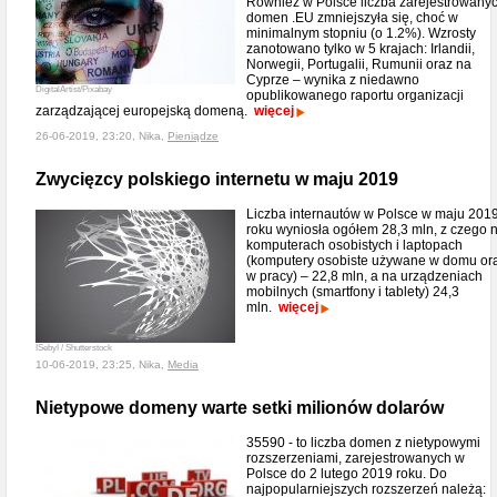
Również w Polsce liczba zarejestrowany
domen .EU zmniejszyła się, choć w
minimalnym stopniu (o 1.2%). Wzrosty
zanotowano tylko w 5 krajach: Irlandii,
Norwegii, Portugalii, Rumunii oraz na
Cyprze – wynika z niedawno
DigitalArtist/Pixabay
opublikowanego raportu organizacji
zarządzającej europejską domeną.
więcej
26-06-2019, 23:20, Nika,
Pieniądze
Zwycięzcy polskiego internetu w maju 2019
Liczba internautów w Polsce w maju 201
roku wyniosła ogółem 28,3 mln, z czego 
komputerach osobistych i laptopach
(komputery osobiste używane w domu or
w pracy) – 22,8 mln, a na urządzeniach
mobilnych (smartfony i tablety) 24,3
mln.
więcej
ISebyI / Shutterstock
10-06-2019, 23:25, Nika,
Media
Nietypowe domeny warte setki milionów dolarów
35590 - to liczba domen z nietypowymi
rozszerzeniami, zarejestrowanych w
Polsce do 2 lutego 2019 roku. Do
najpopularniejszych rozszerzeń należą: