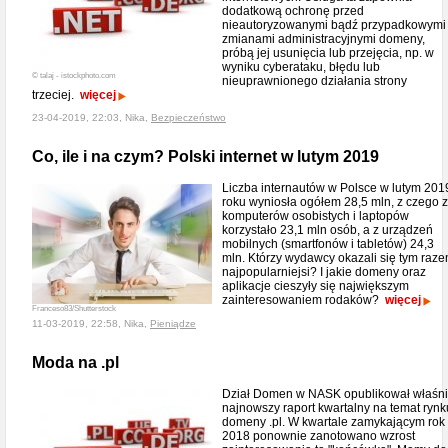
dodatkową ochronę przed
nieautoryzowanymi bądź przypadkowymi
zmianami administracyjnymi domeny,
próbą jej usunięcia lub przejęcia, np. w
wyniku cyberataku, błędu lub
© talaj - istockphoto.com
nieuprawnionego działania strony
trzeciej.
więcej
23-04-2019, 22:03, Nika,
Bezpieczeństwo
Co, ile i na czym? Polski internet w lutym 2019
Liczba internautów w Polsce w lutym 201
roku wyniosła ogółem 28,5 mln, z czego z
komputerów osobistych i laptopów
korzystało 23,1 mln osób, a z urządzeń
mobilnych (smartfonów i tabletów) 24,3
mln. Którzy wydawcy okazali się tym raz
najpopularniejsi? I jakie domeny oraz
aplikacje cieszyły się największym
zainteresowaniem rodaków?
więcej
Franceso83/Shutterstock
11-03-2019, 22:58, Nika,
Pieniądze
Moda na .pl
Dział Domen w NASK opublikował właśn
najnowszy raport kwartalny na temat rynk
domeny .pl. W kwartale zamykającym rok
2018 ponownie zanotowano wzrost