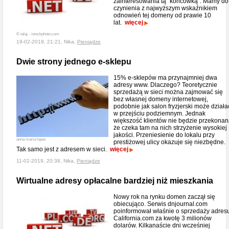
zainteresowania tą "końcówką". Mamy do
czynienia z najwyższym wskaźnikiem
odnowień tej domeny od prawie 10
lat.
więcej
© talaj - istockphoto.com
19-02-2019, 21:21, Nika,
Pieniądze
Dwie strony jednego e-sklepu
15% e-sklepów ma przynajmniej dwa
adresy www. Dlaczego? Teoretycznie
sprzedażą w sieci można zajmować się
bez własnej domeny internetowej,
podobnie jak salon fryzjerski może działa
w przejściu podziemnym. Jednak
większość klientów nie będzie przekonan
że czeka tam na nich strzyżenie wysokiej
jakości. Przeniesienie do lokalu przy
anna maria lopez
prestiżowej ulicy okazuje się niezbędne.
Tak samo jest z adresem w sieci.
więcej
11-02-2019, 20:38, Nika,
Pieniądze
Wirtualne adresy opłacalne bardziej niż mieszkania
Nowy rok na rynku domen zaczął się
obiecująco. Serwis dnjournal.com
poinformował właśnie o sprzedaży adres
California.com za kwotę 3 milionów
dolarów. Kilkanaście dni wcześniej