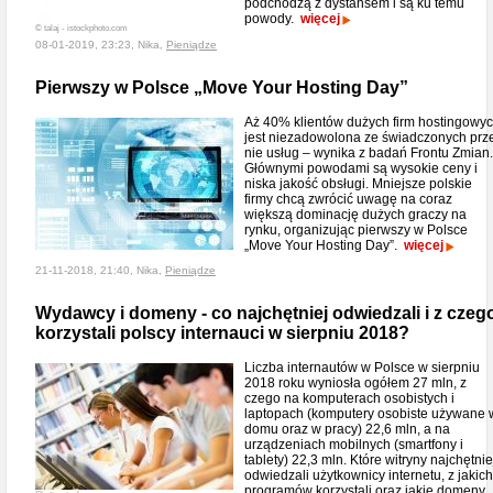
podchodzą z dystansem i są ku temu
powody.
więcej
© talaj - istockphoto.com
08-01-2019, 23:23, Nika,
Pieniądze
Pierwszy w Polsce „Move Your Hosting Day”
Aż 40% klientów dużych firm hostingowy
jest niezadowolona ze świadczonych prz
nie usług – wynika z badań Frontu Zmian.
Głównymi powodami są wysokie ceny i
niska jakość obsługi. Mniejsze polskie
firmy chcą zwrócić uwagę na coraz
większą dominację dużych graczy na
rynku, organizując pierwszy w Polsce
„Move Your Hosting Day”.
więcej
21-11-2018, 21:40, Nika,
Pieniądze
Wydawcy i domeny - co najchętniej odwiedzali i z czeg
korzystali polscy internauci w sierpniu 2018?
Liczba internautów w Polsce w sierpniu
2018 roku wyniosła ogółem 27 mln, z
czego na komputerach osobistych i
laptopach (komputery osobiste używane 
domu oraz w pracy) 22,6 mln, a na
urządzeniach mobilnych (smartfony i
tablety) 22,3 mln. Które witryny najchętnie
odwiedzali użytkownicy internetu, z jakich
programów korzystali oraz jakie domeny