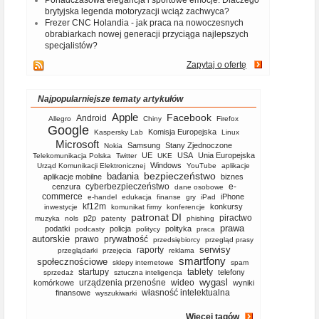
brytyjska legenda motoryzacji wciąż zachwyca?
Frezer CNC Holandia - jak praca na nowoczesnych
obrabiarkach nowej generacji przyciąga najlepszych
specjalistów?
Zapytaj o ofertę
Najpopularniejsze tematy artykułów
Apple
Facebook
Android
Allegro
Chiny
Firefox
Google
Komisja Europejska
Kaspersky Lab
Linux
Microsoft
Samsung
Stany Zjednoczone
Nokia
UE
USA
Unia Europejska
Telekomunikacja Polska
Twitter
UKE
Windows
Urząd Komunikacji Elektronicznej
YouTube
aplikacje
bezpieczeństwo
badania
aplikacje mobilne
biznes
cyberbezpieczeństwo
e-
cenzura
dane osobowe
commerce
iPhone
e-handel
edukacja
finanse
gry
iPad
kf12m
konkursy
inwestycje
komunikat firmy
konferencje
patronat DI
piractwo
p2p
muzyka
nols
patenty
phishing
prawa
podatki
policja
polityka
podcasty
politycy
praca
autorskie
prawo
prywatność
przedsiębiorcy
przegląd prasy
serwisy
raporty
przeglądarki
przejęcia
reklama
smartfony
społecznościowe
sklepy internetowe
spam
startupy
tablety
telefony
sprzedaż
sztuczna inteligencja
wygasl
urządzenia przenośne
wideo
komórkowe
wyniki
własność intelektualna
finansowe
wyszukiwarki
Więcej tagów