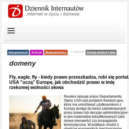
< reklama
the:protocol
Aukcje
Bukmacherzy
Dodaj artykuł / link
domeny
Fly, eagle, fly - kiedy prawo przeszkadza, robi się portal
USA "uczą" Europę, jak obchodzić prawo w imię
rzekomej wolności słowa
Reuters opisuje prace Departamentu
Stanu USA nad portalem freedom.gov,
który ma umożliwiać użytkownikom z
Europy dostęp do treści zablokowanych
przez prawo lub decyzje administracyjne 
w tym materiałów klasyfikowanych jako
mowa nienawiści czy propaganda
terrorystyczna. W praktyce chodzi o
obejście europejskich mechanizmów