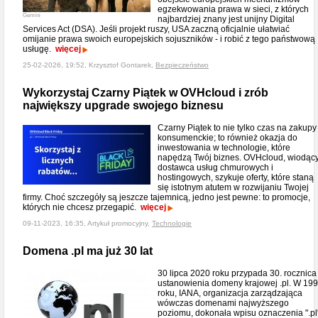
egzekwowania prawa w sieci, z których
Gemini
najbardziej znany jest unijny Digital
Services Act (DSA). Jeśli projekt ruszy, USA zaczną oficjalnie ułatwiać
omijanie prawa swoich europejskich sojuszników - i robić z tego państwową
usługę.
więcej
25-02-2026, 19:52, Krzysztof Gontarek,
Bezpieczeństwo
Wykorzystaj Czarny Piątek w OVHcloud i zrób
największy upgrade swojego biznesu
Czarny Piątek to nie tylko czas na zakupy
konsumenckie; to również okazja do
inwestowania w technologie, które
napędzą Twój biznes. OVHcloud, wiodąc
dostawca usług chmurowych i
hostingowych, szykuje oferty, które staną
się istotnym atutem w rozwijaniu Twojej
firmy. Choć szczegóły są jeszcze tajemnicą, jedno jest pewne: to promocje,
których nie chcesz przegapić.
więcej
09-11-2023, 16:35, Artykuł promocyjny,
Technologie
Domena .pl ma już 30 lat
30 lipca 2020 roku przypada 30. rocznica
ustanowienia domeny krajowej .pl. W 19
roku, IANA, organizacja zarządzająca
wówczas domenami najwyższego
poziomu, dokonała wpisu oznaczenia ".pl