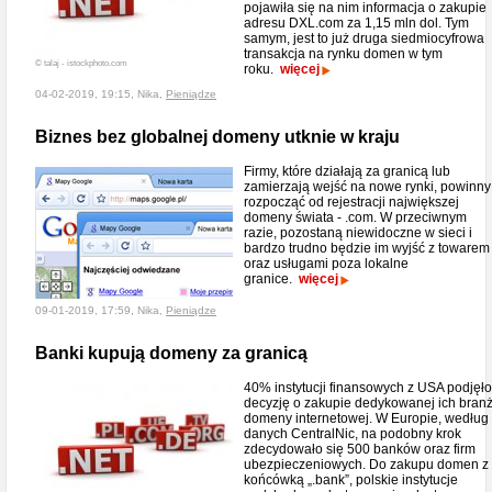
pojawiła się na nim informacja o zakupie
adresu DXL.com za 1,15 mln dol. Tym
samym, jest to już druga siedmiocyfrowa
transakcja na rynku domen w tym
© talaj - istockphoto.com
roku.
więcej
04-02-2019, 19:15, Nika,
Pieniądze
Biznes bez globalnej domeny utknie w kraju
Firmy, które działają za granicą lub
zamierzają wejść na nowe rynki, powinny
rozpocząć od rejestracji największej
domeny świata - .com. W przeciwnym
razie, pozostaną niewidoczne w sieci i
bardzo trudno będzie im wyjść z towarem
oraz usługami poza lokalne
granice.
więcej
09-01-2019, 17:59, Nika,
Pieniądze
Banki kupują domeny za granicą
40% instytucji finansowych z USA podjęło
decyzję o zakupie dedykowanej ich bran
domeny internetowej. W Europie, według
danych CentralNic, na podobny krok
zdecydowało się 500 banków oraz firm
ubezpieczeniowych. Do zakupu domen z
końcówką „.bank”, polskie instytucje