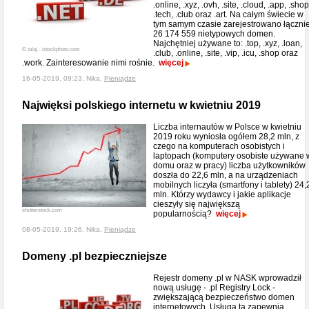
.online, .xyz, .ovh, .site, .cloud, .app, .shop
.tech, .club oraz .art. Na całym świecie w
tym samym czasie zarejestrowano łączni
26 174 559 nietypowych domen.
Najchętniej używane to: .top, .xyz, .loan,
© talaj - istockphoto.com
.club, .online, .site, .vip, .icu, .shop oraz
.work. Zainteresowanie nimi rośnie.
więcej
16-05-2019, 09:23, Nika,
Pieniądze
Najwięksi polskiego internetu w kwietniu 2019
Liczba internautów w Polsce w kwietniu
2019 roku wyniosła ogółem 28,2 mln, z
czego na komputerach osobistych i
laptopach (komputery osobiste używane 
domu oraz w pracy) liczba użytkowników
doszła do 22,6 mln, a na urządzeniach
mobilnych liczyła (smartfony i tablety) 24,
mln. Którzy wydawcy i jakie aplikacje
cieszyły się największą
shutterstock.com
popularnością?
więcej
08-05-2019, 19:26, Nika,
Pieniądze
Domeny .pl bezpieczniejsze
Rejestr domeny .pl w NASK wprowadził
nową usługę - .pl Registry Lock -
zwiększającą bezpieczeństwo domen
internetowych. Usługa ta zapewnia