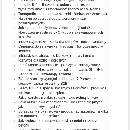
Porsche 911 - dlaczego to jeden z najcześciej
wynajmowanych samochodów sportowych w Polsce?
Tomografia komputerowa szczęki i żuchwy we Wrocławiu
Na czym polega obsługa prawna organizacji
pozarządowych?
Jak mądrze obniżyć koszty eksploatacji auta?
Nowoczesne systemy LPG w dobie zaawansowanych
silników
Innowacyjne rozwiązania dla sklepów - nowe standardy
Ceramika Bolesławiecka: Tradycja i Nowoczesność w
Jednym
Interaktywne atrakcje w Krakowie - nowy trend w
rozrywce dla dzieci i dorosłych
Pomówienie w internecie - jak szybko zareagować?
Przeszczep włosów w Turcji: jak planowanie 3D, DHI i
Sapphire FUE zmieniają leczenie
Zrób to sam czy wynajmij infobrokera? Porównanie
kosztów i czasu researchu B2B
Leady B2B dla specjalistycznych sektorów: IT, produkcja,
edukacja, energia i ubezpieczenia
Jakie warstwy ma dach płaski i jakie pełnią funkcje
Folia aluminiowa w gastronomii - do czego się przyda i
jak ją dobrze wykorzystać?
Sprzedaż wielokanałowa - jak ogarnąć sprzedaż na kilku
platformach jednocześnie
Jak skutecznie montować płotki herpetologiczne z
betonu
Ponadczasowa elegancja i sportowe emocje. Dlaczego