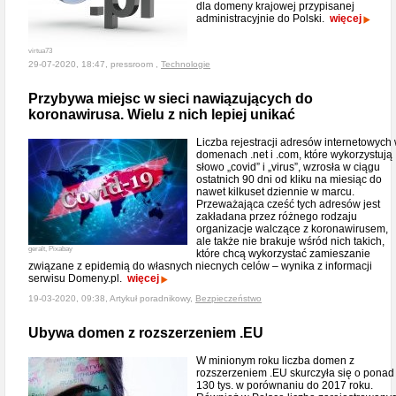
dla domeny krajowej przypisanej
administracyjnie do Polski.
więcej
virtua73
29-07-2020, 18:47, pressroom ,
Technologie
Przybywa miejsc w sieci nawiązujących do
koronawirusa. Wielu z nich lepiej unikać
Liczba rejestracji adresów internetowych
domenach .net i .com, które wykorzystują
słowo „covid” i „virus”, wzrosła w ciągu
ostatnich 90 dni od kliku na miesiąc do
nawet kilkuset dziennie w marcu.
Przeważająca cześć tych adresów jest
zakładana przez różnego rodzaju
organizacje walczące z koronawirusem,
ale także nie brakuje wśród nich takich,
geralt, Pixabay
które chcą wykorzystać zamieszanie
związane z epidemią do własnych niecnych celów – wynika z informacji
serwisu Domeny.pl.
więcej
19-03-2020, 09:38, Artykuł poradnikowy,
Bezpieczeństwo
Ubywa domen z rozszerzeniem .EU
W minionym roku liczba domen z
rozszerzeniem .EU skurczyła się o ponad
130 tys. w porównaniu do 2017 roku.