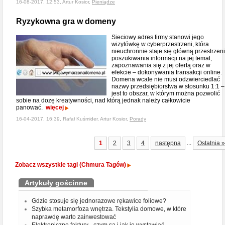
16-08-2017, 12:53, Artur Kosior,
Pieniądze
Ryzykowna gra w domeny
Sieciowy adres firmy stanowi jego
wizytówkę w cyberprzestrzeni, która
nieuchronnie staje się główną przestrzen
poszukiwania informacji na jej temat,
zapoznawania się z jej ofertą oraz w
efekcie – dokonywania transakcji online.
Domena wcale nie musi odzwierciedlać
nazwy przedsiębiorstwa w stosunku 1:1 –
jest to obszar, w którym można pozwolić
sobie na dozę kreatywności, nad którą jednak należy całkowicie
panować.
więcej
16-04-2017, 16:39, Rafał Kuśmider, Artur Kosior,
Porady
...
1
2
3
4
następna
Ostatnia »
Zobacz wszystkie tagi (Chmura Tagów)
Artykuły gościnne
Gdzie stosuje się jednorazowe rękawice foliowe?
Szybka metamorfoza wnętrza. Tekstylia domowe, w które
naprawdę warto zainwestować
Elektroniczne faktury - czym są i jak je wystawiać