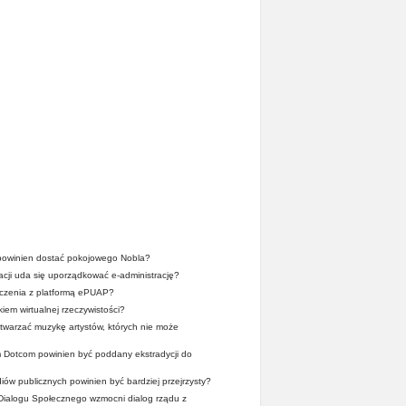
owinien dostać pokojowego Nobla?
acji uda się uporządkować e-administrację?
dczenia z platformą ePUAP?
iem wirtualnej rzeczywistości?
twarzać muzykę artystów, których nie może
 Dotcom powinien być poddany ekstradycji do
ów publicznych powinien być bardziej przejrzysty?
Dialogu Społecznego wzmocni dialog rządu z