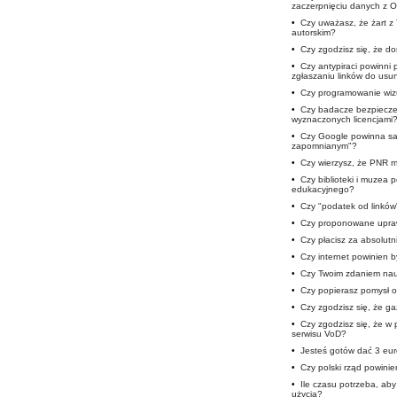
zaczerpnięciu danych z 
•
Czy uważasz, że żart z
autorskim?
•
Czy zgodzisz się, że 
•
Czy antypiraci powinni
zgłaszaniu linków do usun
•
Czy programowanie wizu
•
Czy badacze bezpieczeń
wyznaczonych licencjami
•
Czy Google powinna sam
zapomnianym"?
•
Czy wierzysz, że PNR m
•
Czy biblioteki i muzea
edukacyjnego?
•
Czy "podatek od linków
•
Czy proponowane upra
•
Czy płacisz za absolutn
•
Czy internet powinien b
•
Czy Twoim zdaniem nauc
•
Czy popierasz pomysł o
•
Czy zgodzisz się, że ga
•
Czy zgodzisz się, że w 
serwisu VoD?
•
Jesteś gotów dać 3 eur
•
Czy polski rząd powini
•
Ile czasu potrzeba, ab
użycia?