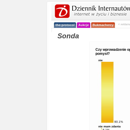
< reklam
the:protocol
Aukcje
Bukmacherzy
Sonda
Czy wprowadzenie op
pomysł?
nie
90.1%
nie mam zdania
6.1%