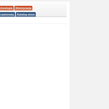
echnologie
Motoryzacja
i patronaty
Katalog stron