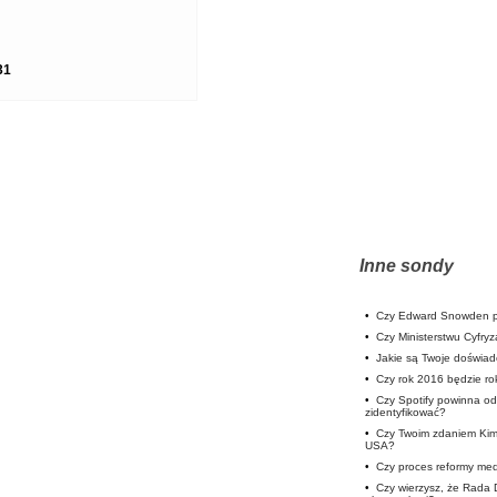
31
Inne sondy
•
Czy Edward Snowden p
•
Czy Ministerstwu Cyfryz
•
Jakie są Twoje doświa
•
Czy rok 2016 będzie rok
•
Czy Spotify powinna od
zidentyfikować?
•
Czy Twoim zdaniem Kim
USA?
•
Czy proces reformy medi
•
Czy wierzysz, że Rada 