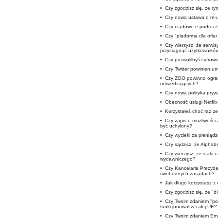
•
Czy zgodzisz się, że ryn
•
Czy nowa ustawa o re-u
•
Czy rządowe e-podręczn
•
Czy "platforma dla ofia
•
Czy wierzysz, że serwis
przyciągnąć użytkownikó
•
Czy pozwoliłbyś cyfro
•
Czy Twitter powinien u
•
Czy ZOO powinno ogran
odwiedzających?
•
Czy nowa polityka prywa
•
Obecność usługi Netfli
•
Korzystałeś choć raz ze
•
Czy zapis o możliwości
być uchylony?
•
Czy wycieki za pieniąd
•
Czy sądzisz, że Alphab
•
Czy wierzysz, że stała 
wydawniczego?
•
Czy Kancelaria Prezyde
swobodnych zasadach?
•
Jak długo korzystasz 
•
Czy zgodzisz się, że "d
•
Czy Twoim zdaniem "pod
funkcjonował w całej UE?
•
Czy Twoim zdaniem Ema