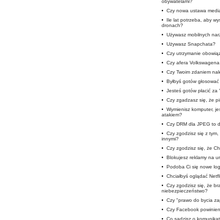
obywatelami?
•
Czy nowa ustawa medi
•
Ile lat potrzeba, aby w
dronach?
•
Używasz mobilnych nar
•
Używasz Snapchata?
•
Czy utrzymanie obowią
•
Czy afera Volkswagena 
•
Czy Twoim zdaniem nale
•
Byłbyś gotów głosować 
•
Jesteś gotów płacić za
•
Czy zgadzasz się, że p
•
Wymienisz komputer, je
atakiem?
•
Czy DRM dla JPEG to d
•
Czy zgodzisz się z tym
innymi?
•
Czy zgodzisz się, że Cho
•
Blokujesz reklamy na u
•
Podoba Ci się nowe lo
•
Chciałbyś oglądać Netfli
•
Czy zgodzisz się, że b
niebezpieczeństwo?
•
Czy "prawo do bycia z
•
Czy Facebook powinien 
•
Co sądzisz o komunika