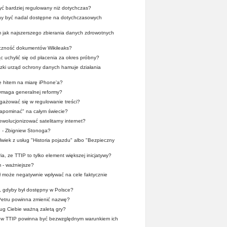
yć bardziej regulowany niż dotychczas?
nny być nadal dostępne na dotychczasowych
m jak najszerszego zbierania danych zdrowotnych
yczność dokumentów Wikileaks?
ąc uchylić się od płacenia za okres próbny?
dzki urząd ochrony danych hamuje działania
 hitem na miarę iPhone'a?
maga generalnej reformy?
ażować się w regulowanie treści?
apominać" na całym świecie?
wolucjonizować satelitarny internet?
e - Zbigniew Stonoga?
lwiek z usług "Historia pojazdu" albo "Bezpieczny
ia, ze TTIP to tylko element większej inicjatywy?
 - ważniejsze?
 może negatywnie wpływać na cele faktycznie
a, gdyby był dostępny w Polsce?
Petru powinna zmienić nazwę?
ug Ciebie ważną zaletą gry?
mów TTIP powinna być bezwzględnym warunkiem ich