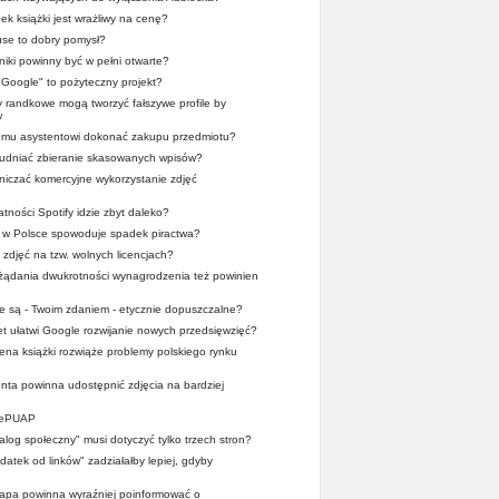
ek książki jest wrażliwy na cenę?
se to dobry pomysł?
iki powinny być w pełni otwarte?
r Google" to pożyteczny projekt?
y randkowe mogą tworzyć fałszywe profile by
w
wemu asystentowi dokonać zakupu przedmiotu?
trudniać zbieranie skasowanych wpisów?
iczać komercyjne wykorzystanie zdjęć
tności Spotify idzie zbyt daleko?
x w Polsce spowoduje spadek piractwa?
 zdjęć na tzw. wolnych licencjach?
 żądania dwukrotności wynagrodzenia też powinien
ze są - Twoim zdaniem - etycznie dopuszczalne?
et ułatwi Google rozwijanie nowych przedsięwzięć?
cena książki rozwiąże problemy polskiego rynku
nta powinna udostępnić zdjęcia na bardziej
z ePUAP
ialog społeczny" musi dotyczyć tylko trzech stron?
atek od linków" zadziałałby lepiej, gdyby
pa powinna wyraźniej poinformować o