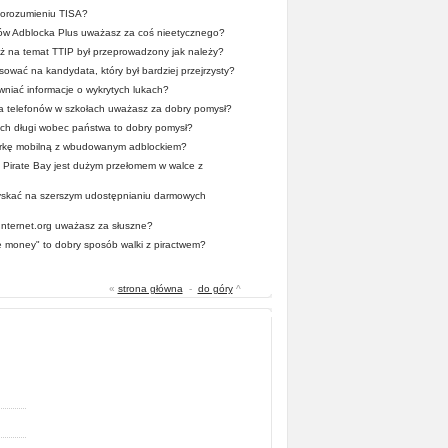
 porozumieniu TISA?
ców Adblocka Plus uważasz za coś nieetycznego?
 na temat TTIP był przeprowadzony jak należy?
ować na kandydata, który był bardziej przejrzysty?
wniać informacje o wykrytych lukach?
a telefonów w szkołach uważasz za dobry pomysł?
ych długi wobec państwa to dobry pomysł?
rkę mobilną z wbudowanym adblockiem?
Pirate Bay jest dużym przełomem w walce z
zyskać na szerszym udostępnianiu darmowych
 Internet.org uważasz za słuszne?
he money" to dobry sposób walki z piractwem?
«
strona główna
-
do góry
^