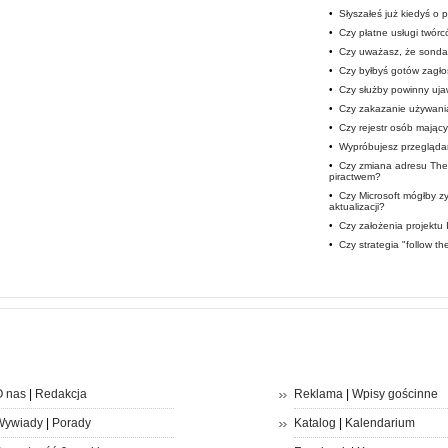
•
Słyszałeś już kiedyś o
•
Czy płatne usługi twór
•
Czy uważasz, że sondaż
•
Czy byłbyś gotów zagłos
•
Czy służby powinny uja
•
Czy zakazanie używani
•
Czy rejestr osób mając
•
Wypróbujesz przegląda
•
Czy zmiana adresu The 
piractwem?
•
Czy Microsoft mógłby 
aktualizacji?
•
Czy założenia projektu
•
Czy strategia "follow t
 nas
|
Redakcja
Reklama
|
Wpisy gościnne
Wywiady
|
Porady
Katalog
|
Kalendarium