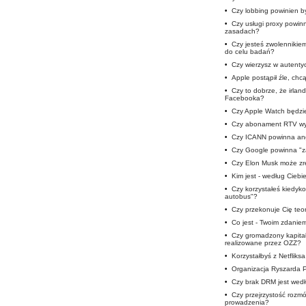
•
Czy lobbing powinien b
•
Czy usługi proxy powi
zasadach?
•
Czy jesteś zwolennikie
do celu badań?
•
Czy wierzysz w autent
•
Apple postąpił źle, chc
•
Czy to dobrze, że irlan
Facebooka?
•
Czy Apple Watch będzie
•
Czy abonament RTV wy
•
Czy ICANN powinna ang
•
Czy Google powinna "z
•
Czy Elon Musk może zre
•
Kim jest - według Ciebi
•
Czy korzystałeś kiedyko
autobus"?
•
Czy przekonuje Cię teor
•
Co jest - Twoim zdaniem
•
Czy gromadzony kapitał
realizowane przez OZZ?
•
Korzystałbyś z Netfliks
•
Organizacja Ryszarda 
•
Czy brak DRM jest wedł
•
Czy przejrzystość roz
prowadzenia?