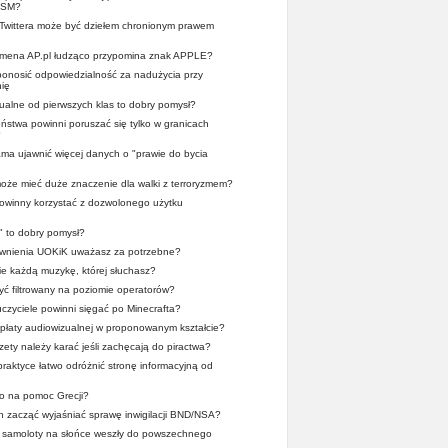
OSM?
 Twittera może być dziełem chronionym prawem
domena AP.pl łudząco przypomina znak APPLE?
 ponosić odpowiedzialność za nadużycia przy
ię
alne od pierwszych klas to dobry pomysł?
stwa powinni poruszać się tylko w granicach
?
a ujawnić więcej danych o "prawie do bycia
oże mieć duże znaczenie dla walki z terroryzmem?
 powinny korzystać z dozwolonego użytku
" to dobry pomysł?
wnienia UOKiK uważasz za potrzebne?
ie każdą muzykę, której słuchasz?
yć filtrowany na poziomie operatorów?
zyciele powinni sięgać po Minecrafta?
płaty audiowizualnej w proponowanym kształcie?
zety należy karać jeśli zachęcają do piractwa?
praktyce łatwo odróżnić stronę informacyjną od
o na pomoc Grecji?
en zacząć wyjaśniać sprawę inwigilacji BND/NSA?
y samoloty na słońce weszły do powszechnego