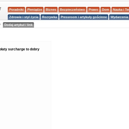
Poradniki
Pieniądze
Biznes
Bezpieczeństwo
Prawo
Dom
Nauka i T
Zdrowie i styl życia
Rozrywka
Pressroom i artykuły gościnne
Wydarzenia 
a
Dodaj artykuł / link
łaty surcharge to dobry