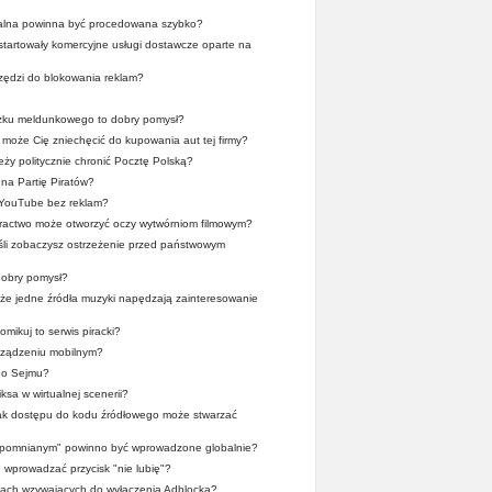
alna powinna być procedowana szybko?
ystartowały komercyjne usługi dostawcze oparte na
zędzi do blokowania reklam?
zku meldunkowego to dobry pomysł?
może Cię zniechęcić do kupowania aut tej firmy?
ży politycznie chronić Pocztę Polską?
na Partię Piratów?
 YouTube bez reklam?
iractwo może otworzyć oczy wytwórniom filmowym?
śli zobaczysz ostrzeżenie przed państwowym
obry pomysł?
, że jedne źródła muzyki napędzają zainteresowanie
mikuj to serwis piracki?
rządzeniu mobilnym?
go Sejmu?
ksa w wirtualnej scenerii?
rak dostępu do kodu źródłowego może stwarzać
apomnianym" powinno być wprowadzone globalnie?
wprowadzać przycisk "nie lubię"?
tach wzywających do wyłączenia Adblocka?