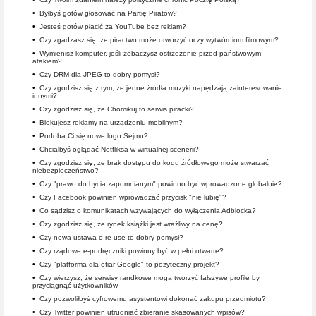
•
Byłbyś gotów głosować na Partię Piratów?
•
Jesteś gotów płacić za YouTube bez reklam?
•
Czy zgadzasz się, że piractwo może otworzyć oczy wytwórniom filmowym?
•
Wymienisz komputer, jeśli zobaczysz ostrzeżenie przed państwowym
atakiem?
•
Czy DRM dla JPEG to dobry pomysł?
•
Czy zgodzisz się z tym, że jedne źródła muzyki napędzają zainteresowanie
innymi?
•
Czy zgodzisz się, że Chomikuj to serwis piracki?
•
Blokujesz reklamy na urządzeniu mobilnym?
•
Podoba Ci się nowe logo Sejmu?
•
Chciałbyś oglądać Netfliksa w wirtualnej scenerii?
•
Czy zgodzisz się, że brak dostępu do kodu źródłowego może stwarzać
niebezpieczeństwo?
•
Czy "prawo do bycia zapomnianym" powinno być wprowadzone globalnie?
•
Czy Facebook powinien wprowadzać przycisk "nie lubię"?
•
Co sądzisz o komunikatach wzywających do wyłączenia Adblocka?
•
Czy zgodzisz się, że rynek książki jest wrażliwy na cenę?
•
Czy nowa ustawa o re-use to dobry pomysł?
•
Czy rządowe e-podręczniki powinny być w pełni otwarte?
•
Czy "platforma dla ofiar Google" to pożyteczny projekt?
•
Czy wierzysz, że serwisy randkowe mogą tworzyć fałszywe profile by
przyciągnąć użytkowników
•
Czy pozwoliłbyś cyfrowemu asystentowi dokonać zakupu przedmiotu?
•
Czy Twitter powinien utrudniać zbieranie skasowanych wpisów?