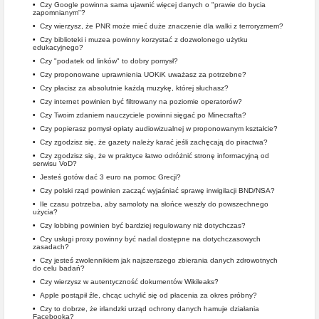
•
Czy Google powinna sama ujawnić więcej danych o "prawie do bycia
zapomnianym"?
•
Czy wierzysz, że PNR może mieć duże znaczenie dla walki z terroryzmem?
•
Czy biblioteki i muzea powinny korzystać z dozwolonego użytku
edukacyjnego?
•
Czy "podatek od linków" to dobry pomysł?
•
Czy proponowane uprawnienia UOKiK uważasz za potrzebne?
•
Czy płacisz za absolutnie każdą muzykę, której słuchasz?
•
Czy internet powinien być filtrowany na poziomie operatorów?
•
Czy Twoim zdaniem nauczyciele powinni sięgać po Minecrafta?
•
Czy popierasz pomysł opłaty audiowizualnej w proponowanym kształcie?
•
Czy zgodzisz się, że gazety należy karać jeśli zachęcają do piractwa?
•
Czy zgodzisz się, że w praktyce łatwo odróżnić stronę informacyjną od
serwisu VoD?
•
Jesteś gotów dać 3 euro na pomoc Grecji?
•
Czy polski rząd powinien zacząć wyjaśniać sprawę inwigilacji BND/NSA?
•
Ile czasu potrzeba, aby samoloty na słońce weszły do powszechnego
użycia?
•
Czy lobbing powinien być bardziej regulowany niż dotychczas?
•
Czy usługi proxy powinny być nadal dostępne na dotychczasowych
zasadach?
•
Czy jesteś zwolennikiem jak najszerszego zbierania danych zdrowotnych
do celu badań?
•
Czy wierzysz w autentyczność dokumentów Wikileaks?
•
Apple postąpił źle, chcąc uchylić się od płacenia za okres próbny?
•
Czy to dobrze, że irlandzki urząd ochrony danych hamuje działania
Facebooka?