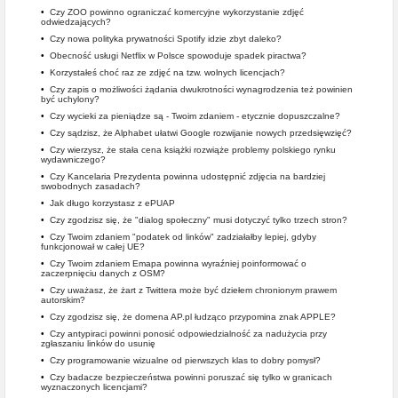
•
Czy ZOO powinno ograniczać komercyjne wykorzystanie zdjęć
odwiedzających?
•
Czy nowa polityka prywatności Spotify idzie zbyt daleko?
•
Obecność usługi Netflix w Polsce spowoduje spadek piractwa?
•
Korzystałeś choć raz ze zdjęć na tzw. wolnych licencjach?
•
Czy zapis o możliwości żądania dwukrotności wynagrodzenia też powinien
być uchylony?
•
Czy wycieki za pieniądze są - Twoim zdaniem - etycznie dopuszczalne?
•
Czy sądzisz, że Alphabet ułatwi Google rozwijanie nowych przedsięwzięć?
•
Czy wierzysz, że stała cena książki rozwiąże problemy polskiego rynku
wydawniczego?
•
Czy Kancelaria Prezydenta powinna udostępnić zdjęcia na bardziej
swobodnych zasadach?
•
Jak długo korzystasz z ePUAP
•
Czy zgodzisz się, że "dialog społeczny" musi dotyczyć tylko trzech stron?
•
Czy Twoim zdaniem "podatek od linków" zadziałałby lepiej, gdyby
funkcjonował w całej UE?
•
Czy Twoim zdaniem Emapa powinna wyraźniej poinformować o
zaczerpnięciu danych z OSM?
•
Czy uważasz, że żart z Twittera może być dziełem chronionym prawem
autorskim?
•
Czy zgodzisz się, że domena AP.pl łudząco przypomina znak APPLE?
•
Czy antypiraci powinni ponosić odpowiedzialność za nadużycia przy
zgłaszaniu linków do usunię
•
Czy programowanie wizualne od pierwszych klas to dobry pomysł?
•
Czy badacze bezpieczeństwa powinni poruszać się tylko w granicach
wyznaczonych licencjami?