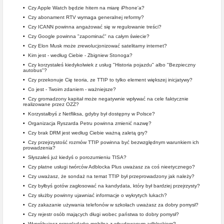
•
Czy Apple Watch będzie hitem na miarę iPhone'a?
•
Czy abonament RTV wymaga generalnej reformy?
•
Czy ICANN powinna angażować się w regulowanie treści?
•
Czy Google powinna "zapominać" na całym świecie?
•
Czy Elon Musk może zrewolucjonizować satelitarny internet?
•
Kim jest - według Ciebie - Zbigniew Stonoga?
•
Czy korzystałeś kiedykolwiek z usług "Historia pojazdu" albo "Bezpieczny
autobus"?
•
Czy przekonuje Cię teoria, ze TTIP to tylko element większej inicjatywy?
•
Co jest - Twoim zdaniem - ważniejsze?
•
Czy gromadzony kapitał może negatywnie wpływać na cele faktycznie
realizowane przez OZZ?
•
Korzystałbyś z Netfliksa, gdyby był dostępny w Polsce?
•
Organizacja Ryszarda Petru powinna zmienić nazwę?
•
Czy brak DRM jest według Ciebie ważną zaletą gry?
•
Czy przejrzystość rozmów TTIP powinna być bezwzględnym warunkiem ich
prowadzenia?
•
Słyszałeś już kiedyś o porozumieniu TISA?
•
Czy płatne usługi twórców Adblocka Plus uważasz za coś nieetycznego?
•
Czy uważasz, że sondaż na temat TTIP był przeprowadzony jak należy?
•
Czy byłbyś gotów zagłosować na kandydata, który był bardziej przejrzysty?
•
Czy służby powinny ujawniać informacje o wykrytych lukach?
•
Czy zakazanie używania telefonów w szkołach uważasz za dobry pomysł?
•
Czy rejestr osób mających długi wobec państwa to dobry pomysł?
•
Wypróbujesz przeglądarkę mobilną z wbudowanym adblockiem?