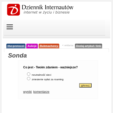
< reklama
the:protocol
Aukcje
Bukmacherzy
Dodaj artykuł / link
Sonda
Co jest - Twoim zdaniem - ważniejsze?
neutralność sieci
zniesienie opłat za roaming
wyniki
komentarze