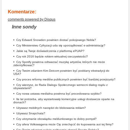
Komentarze:
comments powered by
Disqus
Inne sondy
•
Czy Edward Snowden powinien dostać pokojowego Nobla?
•
Czy Ministerstwu Cyfryzacji uda się uporządkować e-administrację?
•
Jakie są Twoje doświadczenia z platformą ePUAP?
•
Czy rok 2016 będzie rokiem wirtualnej rzeczywistości?
•
Czy Spotify powinna odtwarzać muzykę artystów, których nie może
zidentyfikować?
•
Czy Twoim zdaniem Kim Dotcom powinien być poddany ekstradycji do
USA?
•
Czy proces reformy mediów publicznych powinien być bardziej przejrzysty?
•
Czy wierzysz, że Rada Dialogu Społecznego wzmocni dialog rządu z
obywatelami?
•
Czy nowa ustawa medialna powinna być procedowana szybko?
•
Ile lat potrzeba, aby wystartowały komercyjne usługi dostawcze oparte na
dronach?
•
Używasz mobilnych narzędzi do blokowania reklam?
•
Używasz Snapchata?
•
Czy utrzymanie obowiązku meldunkowego to dobry pomysł?
•
Czy afera Volkswagena może Cię zniechęcić do kupowania aut tej firmy?
•
Czy Twoim zdaniem należy politycznie chronić Pocztę Polską?