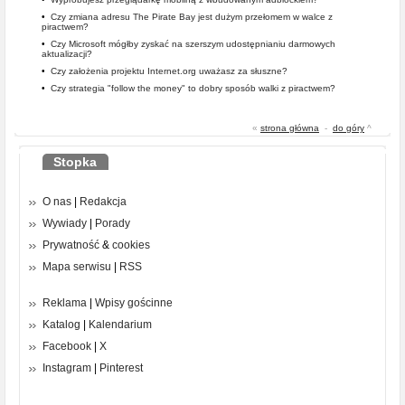
•
Czy zmiana adresu The Pirate Bay jest dużym przełomem w walce z
piractwem?
•
Czy Microsoft mógłby zyskać na szerszym udostępnianiu darmowych
aktualizacji?
•
Czy założenia projektu Internet.org uważasz za słuszne?
•
Czy strategia "follow the money" to dobry sposób walki z piractwem?
«
strona główna
-
do góry
^
Stopka
O nas
|
Redakcja
Wywiady
|
Porady
Prywatność
&
cookies
Mapa serwisu
|
RSS
Reklama
|
Wpisy gościnne
Katalog
|
Kalendarium
Facebook
|
X
Instagram
|
Pinterest