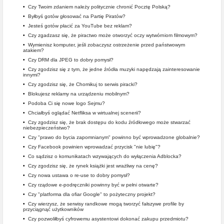
•
Czy Twoim zdaniem należy politycznie chronić Pocztę Polską?
•
Byłbyś gotów głosować na Partię Piratów?
•
Jesteś gotów płacić za YouTube bez reklam?
•
Czy zgadzasz się, że piractwo może otworzyć oczy wytwórniom filmowym?
•
Wymienisz komputer, jeśli zobaczysz ostrzeżenie przed państwowym
atakiem?
•
Czy DRM dla JPEG to dobry pomysł?
•
Czy zgodzisz się z tym, że jedne źródła muzyki napędzają zainteresowanie
innymi?
•
Czy zgodzisz się, że Chomikuj to serwis piracki?
•
Blokujesz reklamy na urządzeniu mobilnym?
•
Podoba Ci się nowe logo Sejmu?
•
Chciałbyś oglądać Netfliksa w wirtualnej scenerii?
•
Czy zgodzisz się, że brak dostępu do kodu źródłowego może stwarzać
niebezpieczeństwo?
•
Czy "prawo do bycia zapomnianym" powinno być wprowadzone globalnie?
•
Czy Facebook powinien wprowadzać przycisk "nie lubię"?
•
Co sądzisz o komunikatach wzywających do wyłączenia Adblocka?
•
Czy zgodzisz się, że rynek książki jest wrażliwy na cenę?
•
Czy nowa ustawa o re-use to dobry pomysł?
•
Czy rządowe e-podręczniki powinny być w pełni otwarte?
•
Czy "platforma dla ofiar Google" to pożyteczny projekt?
•
Czy wierzysz, że serwisy randkowe mogą tworzyć fałszywe profile by
przyciągnąć użytkowników
•
Czy pozwoliłbyś cyfrowemu asystentowi dokonać zakupu przedmiotu?