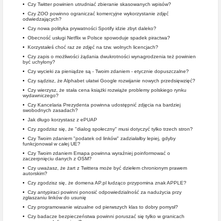
•
Czy Twitter powinien utrudniać zbieranie skasowanych wpisów?
•
Czy ZOO powinno ograniczać komercyjne wykorzystanie zdjęć
odwiedzających?
•
Czy nowa polityka prywatności Spotify idzie zbyt daleko?
•
Obecność usługi Netflix w Polsce spowoduje spadek piractwa?
•
Korzystałeś choć raz ze zdjęć na tzw. wolnych licencjach?
•
Czy zapis o możliwości żądania dwukrotności wynagrodzenia też powinien
być uchylony?
•
Czy wycieki za pieniądze są - Twoim zdaniem - etycznie dopuszczalne?
•
Czy sądzisz, że Alphabet ułatwi Google rozwijanie nowych przedsięwzięć?
•
Czy wierzysz, że stała cena książki rozwiąże problemy polskiego rynku
wydawniczego?
•
Czy Kancelaria Prezydenta powinna udostępnić zdjęcia na bardziej
swobodnych zasadach?
•
Jak długo korzystasz z ePUAP
•
Czy zgodzisz się, że "dialog społeczny" musi dotyczyć tylko trzech stron?
•
Czy Twoim zdaniem "podatek od linków" zadziałałby lepiej, gdyby
funkcjonował w całej UE?
•
Czy Twoim zdaniem Emapa powinna wyraźniej poinformować o
zaczerpnięciu danych z OSM?
•
Czy uważasz, że żart z Twittera może być dziełem chronionym prawem
autorskim?
•
Czy zgodzisz się, że domena AP.pl łudząco przypomina znak APPLE?
•
Czy antypiraci powinni ponosić odpowiedzialność za nadużycia przy
zgłaszaniu linków do usunię
•
Czy programowanie wizualne od pierwszych klas to dobry pomysł?
•
Czy badacze bezpieczeństwa powinni poruszać się tylko w granicach