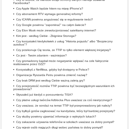
Facebooka?
•
Czy Apple Watch będzie hitem na miarę iPhone'a?
•
Czy abonament RTV wymaga generalnej reformy?
•
Czy ICANN powinna angażować się w regulowanie treści?
•
Czy Google powinna "zapominać" na całym świecie?
•
Czy Elon Musk może zrewolucjonizować satelitarny internet?
•
Kim jest - według Ciebie - Zbigniew Stonoga?
•
Czy korzystałeś kiedykolwiek z usług "Historia pojazdu" albo "Bezpieczny
autobus"?
•
Czy przekonuje Cię teoria, ze TTIP to tylko element większej inicjatywy?
•
Co jest - Twoim zdaniem - ważniejsze?
•
Czy gromadzony kapitał może negatywnie wpływać na cele faktycznie
realizowane przez OZZ?
•
Korzystałbyś z Netfliksa, gdyby był dostępny w Polsce?
•
Organizacja Ryszarda Petru powinna zmienić nazwę?
•
Czy brak DRM jest według Ciebie ważną zaletą gry?
•
Czy przejrzystość rozmów TTIP powinna być bezwzględnym warunkiem ich
prowadzenia?
•
Słyszałeś już kiedyś o porozumieniu TISA?
•
Czy płatne usługi twórców Adblocka Plus uważasz za coś nieetycznego?
•
Czy uważasz, że sondaż na temat TTIP był przeprowadzony jak należy?
•
Czy byłbyś gotów zagłosować na kandydata, który był bardziej przejrzysty?
•
Czy służby powinny ujawniać informacje o wykrytych lukach?
•
Czy zakazanie używania telefonów w szkołach uważasz za dobry pomysł?
•
Czy rejestr osób mających długi wobec państwa to dobry pomysł?