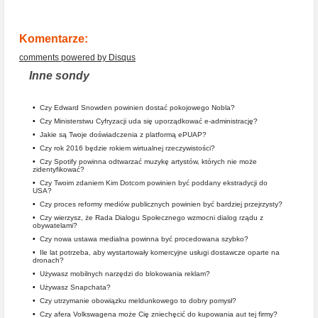
Komentarze:
comments powered by
Disqus
Inne sondy
•
Czy Edward Snowden powinien dostać pokojowego Nobla?
•
Czy Ministerstwu Cyfryzacji uda się uporządkować e-administrację?
•
Jakie są Twoje doświadczenia z platformą ePUAP?
•
Czy rok 2016 będzie rokiem wirtualnej rzeczywistości?
•
Czy Spotify powinna odtwarzać muzykę artystów, których nie może
zidentyfikować?
•
Czy Twoim zdaniem Kim Dotcom powinien być poddany ekstradycji do
USA?
•
Czy proces reformy mediów publicznych powinien być bardziej przejrzysty?
•
Czy wierzysz, że Rada Dialogu Społecznego wzmocni dialog rządu z
obywatelami?
•
Czy nowa ustawa medialna powinna być procedowana szybko?
•
Ile lat potrzeba, aby wystartowały komercyjne usługi dostawcze oparte na
dronach?
•
Używasz mobilnych narzędzi do blokowania reklam?
•
Używasz Snapchata?
•
Czy utrzymanie obowiązku meldunkowego to dobry pomysł?
•
Czy afera Volkswagena może Cię zniechęcić do kupowania aut tej firmy?