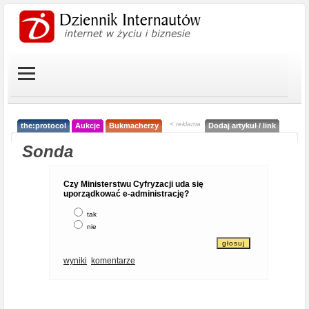
< reklama
the:protocol
Aukcje
Bukmacherzy
Dodaj artykuł / link
Sonda
Czy Ministerstwu Cyfryzacji uda się
uporządkować e-administrację?
tak
nie
wyniki
komentarze