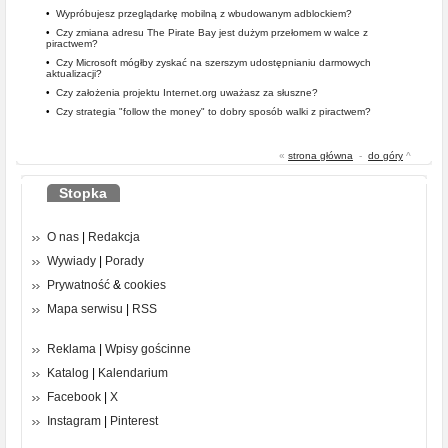
•
Wypróbujesz przeglądarkę mobilną z wbudowanym adblockiem?
•
Czy zmiana adresu The Pirate Bay jest dużym przełomem w walce z
piractwem?
•
Czy Microsoft mógłby zyskać na szerszym udostępnianiu darmowych
aktualizacji?
•
Czy założenia projektu Internet.org uważasz za słuszne?
•
Czy strategia "follow the money" to dobry sposób walki z piractwem?
«
strona główna
-
do góry
^
Stopka
O nas
|
Redakcja
Wywiady
|
Porady
Prywatność
&
cookies
Mapa serwisu
|
RSS
Reklama
|
Wpisy gościnne
Katalog
|
Kalendarium
Facebook
|
X
Instagram
|
Pinterest