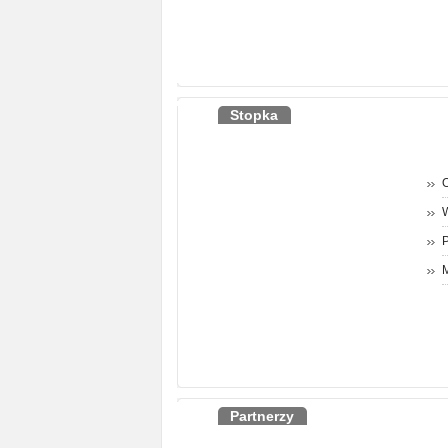
Stopka
O
P
M
Partnerzy