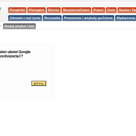
Poradniki
Pieniądze
Biznes
Bezpieczeństwo
Prawo
Dom
Nauka i T
Zdrowie i styl życia
Rozrywka
Pressroom i artykuły gościnne
Wydarzenia 
a
Dodaj artykuł / link
abet ułatwi Google
rzedsięwzięć?