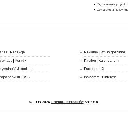
•
Czy założenia projektu
•
Czy strategia "follow t
 nas
|
Redakcja
Reklama
|
Wpisy gościnne
Wywiady
|
Porady
Katalog
|
Kalendarium
rywatność
&
cookies
Facebook
|
X
apa serwisu
|
RSS
Instagram
|
Pinterest
© 1998-2026
Dziennik Internautów
Sp. z o.o.