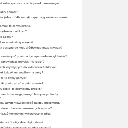
śli zobaczysz ostrzeżenie przed państwowym
obry pomysł?
, że jedne źródła muzyki napędzają zainteresowanie
mikuj to serwis piracki?
rządzeniu mobilnym?
go Sejmu?
ksa w wirtualnej scenerii?
rak dostępu do kodu źródłowego może stwarzać
apomnianym" powinno być wprowadzone globalnie?
wprowadzać przycisk "nie lubię"?
tach wzywających do wyłączenia Adblocka?
ek książki jest wrażliwy na cenę?
se to dobry pomysł?
iki powinny być w pełni otwarte?
r Google" to pożyteczny projekt?
y randkowe mogą tworzyć fałszywe profile by
w
wemu asystentowi dokonać zakupu przedmiotu?
trudniać zbieranie skasowanych wpisów?
iczać komercyjne wykorzystanie zdjęć
tności Spotify idzie zbyt daleko?
x w Polsce spowoduje spadek piractwa?