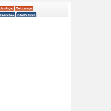
echnologie
Motoryzacja
i patronaty
Katalog stron