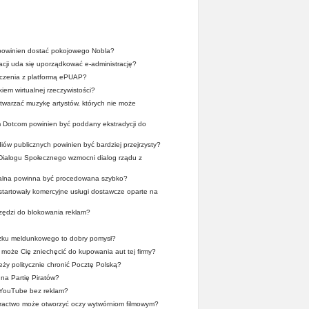
owinien dostać pokojowego Nobla?
acji uda się uporządkować e-administrację?
dczenia z platformą ePUAP?
iem wirtualnej rzeczywistości?
twarzać muzykę artystów, których nie może
 Dotcom powinien być poddany ekstradycji do
ów publicznych powinien być bardziej przejrzysty?
Dialogu Społecznego wzmocni dialog rządu z
alna powinna być procedowana szybko?
ystartowały komercyjne usługi dostawcze oparte na
zędzi do blokowania reklam?
zku meldunkowego to dobry pomysł?
może Cię zniechęcić do kupowania aut tej firmy?
ży politycznie chronić Pocztę Polską?
na Partię Piratów?
 YouTube bez reklam?
iractwo może otworzyć oczy wytwórniom filmowym?