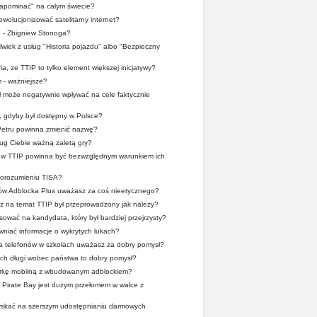
apominać" na całym świecie?
wolucjonizować satelitarny internet?
e - Zbigniew Stonoga?
lwiek z usług "Historia pojazdu" albo "Bezpieczny
ia, ze TTIP to tylko element większej inicjatywy?
 - ważniejsze?
 może negatywnie wpływać na cele faktycznie
a, gdyby był dostępny w Polsce?
Petru powinna zmienić nazwę?
ug Ciebie ważną zaletą gry?
mów TTIP powinna być bezwzględnym warunkiem ich
 porozumieniu TISA?
ców Adblocka Plus uważasz za coś nieetycznego?
 na temat TTIP był przeprowadzony jak należy?
ować na kandydata, który był bardziej przejrzysty?
wniać informacje o wykrytych lukach?
a telefonów w szkołach uważasz za dobry pomysł?
ych długi wobec państwa to dobry pomysł?
rkę mobilną z wbudowanym adblockiem?
Pirate Bay jest dużym przełomem w walce z
zyskać na szerszym udostępnianiu darmowych