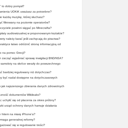
" to dobry pomysł?
wnienia UOKiK uważasz za potrzebne?
ie każdą muzykę, której słuchasz?
yć filtrowany na poziomie operatorów?
zyciele powinni sięgać po Minecrafta?
płaty audiowizualnej w proponowanym kształcie?
zety należy karać jeśli zachęcają do piractwa?
praktyce łatwo odróżnić stronę informacyjną od
o na pomoc Grecji?
en zacząć wyjaśniać sprawę inwigilacji BND/NSA?
y samoloty na słońce weszły do powszechnego
yć bardziej regulowany niż dotychczas?
nny być nadal dostępne na dotychczasowych
m jak najszerszego zbierania danych zdrowotnych
yczność dokumentów Wikileaks?
ąc uchylić się od płacenia za okres próbny?
dzki urząd ochrony danych hamuje działania
 hitem na miarę iPhone'a?
maga generalnej reformy?
ażować się w regulowanie treści?