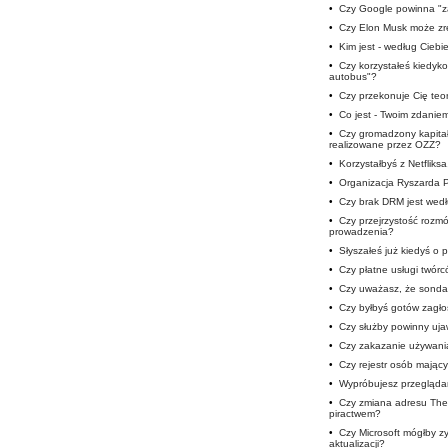
•
Czy Google powinna "z
•
Czy Elon Musk może zre
•
Kim jest - według Ciebi
•
Czy korzystałeś kiedyko
autobus"?
•
Czy przekonuje Cię teor
•
Co jest - Twoim zdaniem
•
Czy gromadzony kapitał
realizowane przez OZZ?
•
Korzystałbyś z Netfliks
•
Organizacja Ryszarda 
•
Czy brak DRM jest wedł
•
Czy przejrzystość roz
prowadzenia?
•
Słyszałeś już kiedyś o
•
Czy płatne usługi twór
•
Czy uważasz, że sondaż
•
Czy byłbyś gotów zagłos
•
Czy służby powinny uja
•
Czy zakazanie używani
•
Czy rejestr osób mając
•
Wypróbujesz przegląda
•
Czy zmiana adresu The 
piractwem?
•
Czy Microsoft mógłby 
aktualizacji?