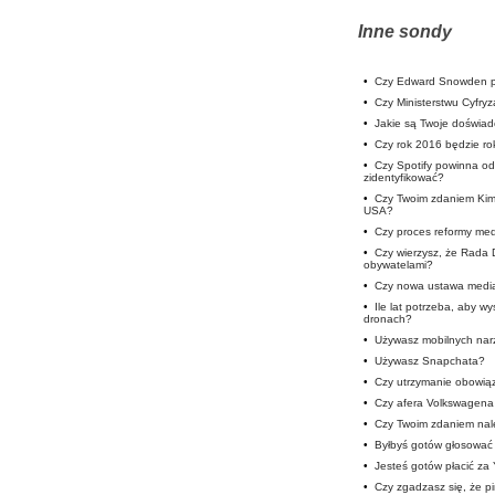
Inne sondy
•
Czy Edward Snowden p
•
Czy Ministerstwu Cyfryz
•
Jakie są Twoje doświa
•
Czy rok 2016 będzie rok
•
Czy Spotify powinna od
zidentyfikować?
•
Czy Twoim zdaniem Kim
USA?
•
Czy proces reformy medi
•
Czy wierzysz, że Rada 
obywatelami?
•
Czy nowa ustawa medi
•
Ile lat potrzeba, aby w
dronach?
•
Używasz mobilnych nar
•
Używasz Snapchata?
•
Czy utrzymanie obowią
•
Czy afera Volkswagena 
•
Czy Twoim zdaniem nale
•
Byłbyś gotów głosować 
•
Jesteś gotów płacić za
•
Czy zgadzasz się, że p