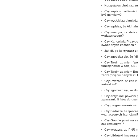
•
Korzystałeś choć raz ze
•
Czy zapis o możliwości
być uchylony?
•
Czy wycieki za pieniąd
•
Czy sądzisz, że Alphab
•
Czy wierzysz, że stała 
wydawniczego?
•
Czy Kancelaria Prezyde
swobodnych zasadach?
•
Jak długo korzystasz 
•
Czy zgodzisz się, że "d
•
Czy Twoim zdaniem "pod
funkcjonował w całej UE?
•
Czy Twoim zdaniem Ema
zaczerpnięciu danych z 
•
Czy uważasz, że żart z
autorskim?
•
Czy zgodzisz się, że 
•
Czy antypiraci powinni
zgłaszaniu linków do usun
•
Czy programowanie wizu
•
Czy badacze bezpieczeń
wyznaczonych licencjami
•
Czy Google powinna sam
zapomnianym"?
•
Czy wierzysz, że PNR m
•
Czy biblioteki i muzea