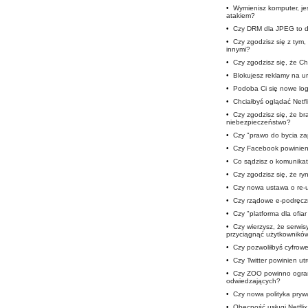
•
Wymienisz komputer, je
atakiem?
•
Czy DRM dla JPEG to d
•
Czy zgodzisz się z tym
innymi?
•
Czy zgodzisz się, że Cho
•
Blokujesz reklamy na u
•
Podoba Ci się nowe lo
•
Chciałbyś oglądać Netfli
•
Czy zgodzisz się, że b
niebezpieczeństwo?
•
Czy "prawo do bycia z
•
Czy Facebook powinien 
•
Co sądzisz o komunika
•
Czy zgodzisz się, że ryn
•
Czy nowa ustawa o re-u
•
Czy rządowe e-podręczn
•
Czy "platforma dla ofia
•
Czy wierzysz, że serwis
przyciągnąć użytkownikó
•
Czy pozwoliłbyś cyfro
•
Czy Twitter powinien u
•
Czy ZOO powinno ogran
odwiedzających?
•
Czy nowa polityka prywa
•
Obecność usługi Netfli