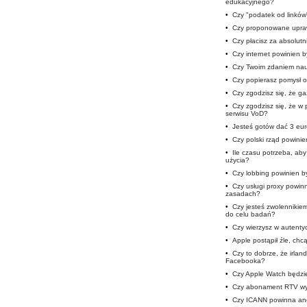
edukacyjnego?
•
Czy "podatek od linków
•
Czy proponowane upra
•
Czy płacisz za absolutn
•
Czy internet powinien b
•
Czy Twoim zdaniem nauc
•
Czy popierasz pomysł o
•
Czy zgodzisz się, że ga
•
Czy zgodzisz się, że w 
serwisu VoD?
•
Jesteś gotów dać 3 eur
•
Czy polski rząd powini
•
Ile czasu potrzeba, ab
użycia?
•
Czy lobbing powinien b
•
Czy usługi proxy powi
zasadach?
•
Czy jesteś zwolennikie
do celu badań?
•
Czy wierzysz w autent
•
Apple postąpił źle, chc
•
Czy to dobrze, że irlan
Facebooka?
•
Czy Apple Watch będzie
•
Czy abonament RTV wy
•
Czy ICANN powinna ang