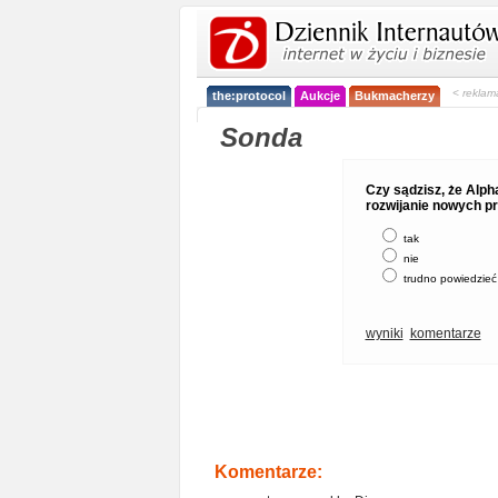
< reklam
the:protocol
Aukcje
Bukmacherzy
Sonda
Czy sądzisz, że Alph
rozwijanie nowych p
tak
nie
trudno powiedzieć
wyniki
komentarze
Komentarze: