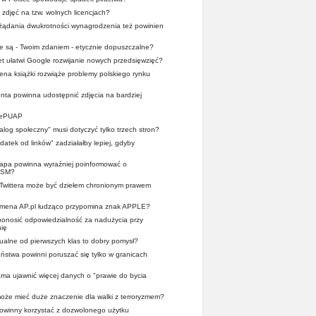
 zdjęć na tzw. wolnych licencjach?
 żądania dwukrotności wynagrodzenia też powinien
ze są - Twoim zdaniem - etycznie dopuszczalne?
et ułatwi Google rozwijanie nowych przedsięwzięć?
cena książki rozwiąże problemy polskiego rynku
nta powinna udostępnić zdjęcia na bardziej
z ePUAP
ialog społeczny" musi dotyczyć tylko trzech stron?
atek od linków" zadziałałby lepiej, gdyby
pa powinna wyraźniej poinformować o
OSM?
 Twittera może być dziełem chronionym prawem
domena AP.pl łudząco przypomina znak APPLE?
 ponosić odpowiedzialność za nadużycia przy
ię
alne od pierwszych klas to dobry pomysł?
stwa powinni poruszać się tylko w granicach
?
a ujawnić więcej danych o "prawie do bycia
oże mieć duże znaczenie dla walki z terroryzmem?
 powinny korzystać z dozwolonego użytku