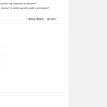
 Internet.org uważasz za słuszne?
he money" to dobry sposób walki z piractwem?
«
strona główna
-
do góry
^