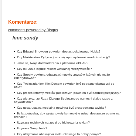
Komentarze:
comments powered by
Disqus
Inne sondy
•
Czy Edward Snowden powinien dostać pokojowego Nobla?
•
Czy Ministerstwu Cyfryzacji uda się uporządkować e-administrację?
•
Jakie są Twoje doświadczenia z platformą ePUAP?
•
Czy rok 2016 będzie rokiem wirtualnej rzeczywistości?
•
Czy Spotify powinna odtwarzać muzykę artystów, których nie może
zidentyfikować?
•
Czy Twoim zdaniem Kim Dotcom powinien być poddany ekstradycji do
USA?
•
Czy proces reformy mediów publicznych powinien być bardziej przejrzysty?
•
Czy wierzysz, że Rada Dialogu Społecznego wzmocni dialog rządu z
obywatelami?
•
Czy nowa ustawa medialna powinna być procedowana szybko?
•
Ile lat potrzeba, aby wystartowały komercyjne usługi dostawcze oparte na
dronach?
•
Używasz mobilnych narzędzi do blokowania reklam?
•
Używasz Snapchata?
•
Czy utrzymanie obowiązku meldunkowego to dobry pomysł?