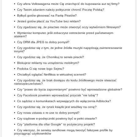
•
Czy afera Volkswagena może Cię zniechęcić do kupowania aut tej firmy?
•
Czy Twoim zdaniem należy politycznie chronić Pocztę Polską?
•
Byłbyś gotów głosować na Partię Piratów?
•
Jesteś gotów płacić za YouTube bez reklam?
•
Czy zgadzasz się, że piractwo może otworzyć oczy wytwórniom filmowym?
•
Wymienisz komputer, jeśli zobaczysz ostrzeżenie przed państwowym
atakiem?
•
Czy DRM dla JPEG to dobry pomysł?
•
Czy zgodzisz się z tym, że jedne źródła muzyki napędzają zainteresowanie
innymi?
•
Czy zgodzisz się, że Chomikuj to serwis piracki?
•
Blokujesz reklamy na urządzeniu mobilnym?
•
Podoba Ci się nowe logo Sejmu?
•
Chciałbyś oglądać Netfliksa w wirtualnej scenerii?
•
Czy zgodzisz się, że brak dostępu do kodu źródłowego może stwarzać
niebezpieczeństwo?
•
Czy "prawo do bycia zapomnianym" powinno być wprowadzone globalnie?
•
Czy Facebook powinien wprowadzać przycisk "nie lubię"?
•
Co sądzisz o komunikatach wzywających do wyłączenia Adblocka?
•
Czy zgodzisz się, że rynek książki jest wrażliwy na cenę?
•
Czy nowa ustawa o re-use to dobry pomysł?
•
Czy rządowe e-podręczniki powinny być w pełni otwarte?
•
Czy "platforma dla ofiar Google" to pożyteczny projekt?
•
Czy wierzysz, że serwisy randkowe mogą tworzyć fałszywe profile by
przyciągnąć użytkowników