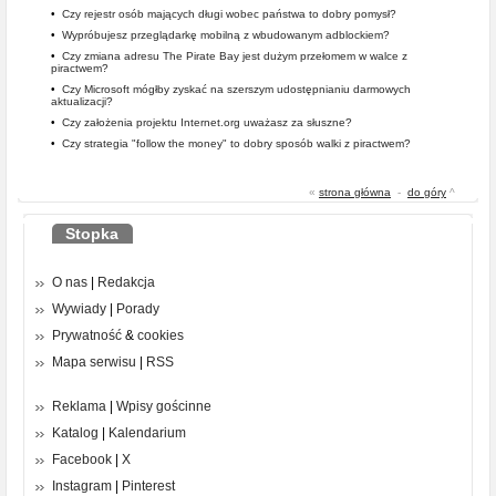
•
Czy rejestr osób mających długi wobec państwa to dobry pomysł?
•
Wypróbujesz przeglądarkę mobilną z wbudowanym adblockiem?
•
Czy zmiana adresu The Pirate Bay jest dużym przełomem w walce z
piractwem?
•
Czy Microsoft mógłby zyskać na szerszym udostępnianiu darmowych
aktualizacji?
•
Czy założenia projektu Internet.org uważasz za słuszne?
•
Czy strategia "follow the money" to dobry sposób walki z piractwem?
«
strona główna
-
do góry
^
Stopka
O nas
|
Redakcja
Wywiady
|
Porady
Prywatność
&
cookies
Mapa serwisu
|
RSS
Reklama
|
Wpisy gościnne
Katalog
|
Kalendarium
Facebook
|
X
Instagram
|
Pinterest