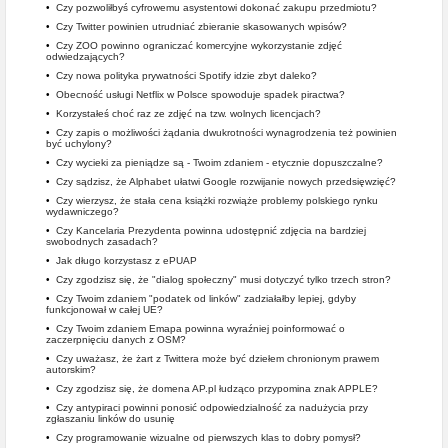
•
Czy pozwoliłbyś cyfrowemu asystentowi dokonać zakupu przedmiotu?
•
Czy Twitter powinien utrudniać zbieranie skasowanych wpisów?
•
Czy ZOO powinno ograniczać komercyjne wykorzystanie zdjęć
odwiedzających?
•
Czy nowa polityka prywatności Spotify idzie zbyt daleko?
•
Obecność usługi Netflix w Polsce spowoduje spadek piractwa?
•
Korzystałeś choć raz ze zdjęć na tzw. wolnych licencjach?
•
Czy zapis o możliwości żądania dwukrotności wynagrodzenia też powinien
być uchylony?
•
Czy wycieki za pieniądze są - Twoim zdaniem - etycznie dopuszczalne?
•
Czy sądzisz, że Alphabet ułatwi Google rozwijanie nowych przedsięwzięć?
•
Czy wierzysz, że stała cena książki rozwiąże problemy polskiego rynku
wydawniczego?
•
Czy Kancelaria Prezydenta powinna udostępnić zdjęcia na bardziej
swobodnych zasadach?
•
Jak długo korzystasz z ePUAP
•
Czy zgodzisz się, że "dialog społeczny" musi dotyczyć tylko trzech stron?
•
Czy Twoim zdaniem "podatek od linków" zadziałałby lepiej, gdyby
funkcjonował w całej UE?
•
Czy Twoim zdaniem Emapa powinna wyraźniej poinformować o
zaczerpnięciu danych z OSM?
•
Czy uważasz, że żart z Twittera może być dziełem chronionym prawem
autorskim?
•
Czy zgodzisz się, że domena AP.pl łudząco przypomina znak APPLE?
•
Czy antypiraci powinni ponosić odpowiedzialność za nadużycia przy
zgłaszaniu linków do usunię
•
Czy programowanie wizualne od pierwszych klas to dobry pomysł?