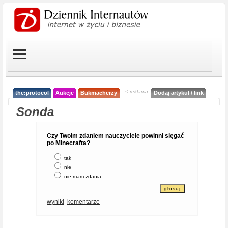
< reklama
the:protocol
Aukcje
Bukmacherzy
Dodaj artykuł / link
Sonda
Czy Twoim zdaniem nauczyciele powinni sięgać
po Minecrafta?
tak
nie
nie mam zdania
wyniki
komentarze