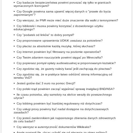
•
Czy badacze bezpieczeństwa powinni poruszać się tylko w granicach
wyznaczonych licencjami?
•
Czy Google powinna sama ujawnić więcej danych o "prawie do bycia
zapomnianym"?
•
Czy wierzysz, że PNR może mieć duże znaczenie dla walki z terroryzmem?
•
Czy biblioteki i muzea powinny korzystać z dozwolonego użytku
edukacyjnego?
•
Czy "podatek od linków" to dobry pomysł?
•
Czy proponowane uprawnienia UOKiK uważasz za potrzebne?
•
Czy płacisz za absolutnie każdą muzykę, której słuchasz?
•
Czy internet powinien być filtrowany na poziomie operatorów?
•
Czy Twoim zdaniem nauczyciele powinni sięgać po Minecrafta?
•
Czy popierasz pomysł opłaty audiowizualnej w proponowanym kształcie?
•
Czy zgodzisz się, że gazety należy karać jeśli zachęcają do piractwa?
•
Czy zgodzisz się, że w praktyce łatwo odróżnić stronę informacyjną od
serwisu VoD?
•
Jesteś gotów dać 3 euro na pomoc Grecji?
•
Czy polski rząd powinien zacząć wyjaśniać sprawę inwigilacji BND/NSA?
•
Ile czasu potrzeba, aby samoloty na słońce weszły do powszechnego
użycia?
•
Czy lobbing powinien być bardziej regulowany niż dotychczas?
•
Czy usługi proxy powinny być nadal dostępne na dotychczasowych
zasadach?
•
Czy jesteś zwolennikiem jak najszerszego zbierania danych zdrowotnych
do celu badań?
•
Czy wierzysz w autentyczność dokumentów Wikileaks?
•
Apple postąpił źle, chcąc uchylić się od płacenia za okres próbny?