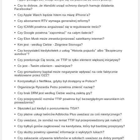
•
Czy to dobrze, że irlandzki urząd ochrony danych hamuje działania
Facebooka?
•
Czy Apple Watch będzie hitem na miarę iPhone'a?
•
Czy abonament RTV wymaga generalnej reformy?
•
Czy ICANN powinna angażować się w regulowanie treści?
•
Czy Google powinna "zapominać" na całym świecie?
•
Czy Elon Musk może zrewolucjonizować satelitarny internet?
•
Kim jest - według Ciebie - Zbigniew Stonoga?
•
Czy korzystałeś kiedykolwiek z usług "Historia pojazdu" albo "Bezpieczny
autobus"?
•
Czy przekonuje Cię teoria, ze TTIP to tylko element większej inicjatywy?
•
Co jest - Twoim zdaniem - ważniejsze?
•
Czy gromadzony kapitał może negatywnie wpływać na cele faktycznie
realizowane przez OZZ?
•
Korzystałbyś z Netfliksa, gdyby był dostępny w Polsce?
•
Organizacja Ryszarda Petru powinna zmienić nazwę?
•
Czy brak DRM jest według Ciebie ważną zaletą gry?
•
Czy przejrzystość rozmów TTIP powinna być bezwzględnym warunkiem ich
prowadzenia?
•
Słyszałeś już kiedyś o porozumieniu TISA?
•
Czy płatne usługi twórców Adblocka Plus uważasz za coś nieetycznego?
•
Czy uważasz, że sondaż na temat TTIP był przeprowadzony jak należy?
•
Czy byłbyś gotów zagłosować na kandydata, który był bardziej przejrzysty?
•
Czy służby powinny ujawniać informacje o wykrytych lukach?
•
Czy zakazanie używania telefonów w szkołach uważasz za dobry pomysł?