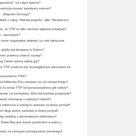
apominać" na całym świecie?
wolucjonizować satelitarny internet?
e - Zbigniew Stonoga?
lwiek z usług "Historia pojazdu" albo "Bezpieczny
ia, ze TTIP to tylko element większej inicjatywy?
 - ważniejsze?
 może negatywnie wpływać na cele faktycznie
a, gdyby był dostępny w Polsce?
Petru powinna zmienić nazwę?
ug Ciebie ważną zaletą gry?
mów TTIP powinna być bezwzględnym warunkiem ich
 porozumieniu TISA?
ców Adblocka Plus uważasz za coś nieetycznego?
 na temat TTIP był przeprowadzony jak należy?
ować na kandydata, który był bardziej przejrzysty?
wniać informacje o wykrytych lukach?
a telefonów w szkołach uważasz za dobry pomysł?
ych długi wobec państwa to dobry pomysł?
rkę mobilną z wbudowanym adblockiem?
Pirate Bay jest dużym przełomem w walce z
zyskać na szerszym udostępnianiu darmowych