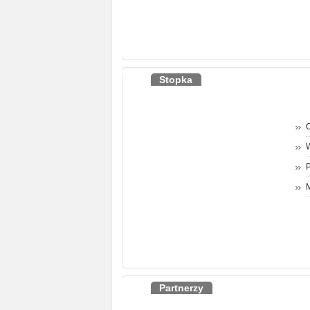
Stopka
O
P
M
Partnerzy