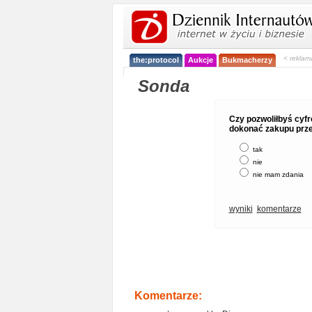
< reklam
the:protocol
Aukcje
Bukmacherzy
Sonda
Czy pozwoliłbyś cyf
dokonać zakupu prz
tak
nie
nie mam zdania
wyniki
komentarze
Komentarze: