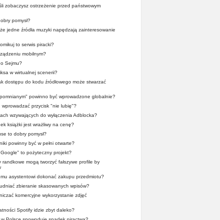
śli zobaczysz ostrzeżenie przed państwowym
obry pomysł?
, że jedne źródła muzyki napędzają zainteresowanie
mikuj to serwis piracki?
rządzeniu mobilnym?
go Sejmu?
ksa w wirtualnej scenerii?
rak dostępu do kodu źródłowego może stwarzać
apomnianym" powinno być wprowadzone globalnie?
wprowadzać przycisk "nie lubię"?
tach wzywających do wyłączenia Adblocka?
ek książki jest wrażliwy na cenę?
se to dobry pomysł?
iki powinny być w pełni otwarte?
r Google" to pożyteczny projekt?
y randkowe mogą tworzyć fałszywe profile by
w
wemu asystentowi dokonać zakupu przedmiotu?
trudniać zbieranie skasowanych wpisów?
iczać komercyjne wykorzystanie zdjęć
tności Spotify idzie zbyt daleko?
x w Polsce spowoduje spadek piractwa?