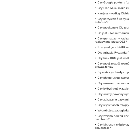
•
Czy Google powinna "z
•
Czy Elon Musk może zre
•
Kim jest - według Ciebi
•
Czy korzystałeś kiedyko
autobus"?
•
Czy przekonuje Cię teor
•
Co jest - Twoim zdaniem
•
Czy gromadzony kapitał
realizowane przez OZZ?
•
Korzystałbyś z Netfliks
•
Organizacja Ryszarda 
•
Czy brak DRM jest wedł
•
Czy przejrzystość roz
prowadzenia?
•
Słyszałeś już kiedyś o
•
Czy płatne usługi twór
•
Czy uważasz, że sondaż
•
Czy byłbyś gotów zagłos
•
Czy służby powinny uja
•
Czy zakazanie używani
•
Czy rejestr osób mając
•
Wypróbujesz przegląda
•
Czy zmiana adresu The 
piractwem?
•
Czy Microsoft mógłby 
aktualizacji?