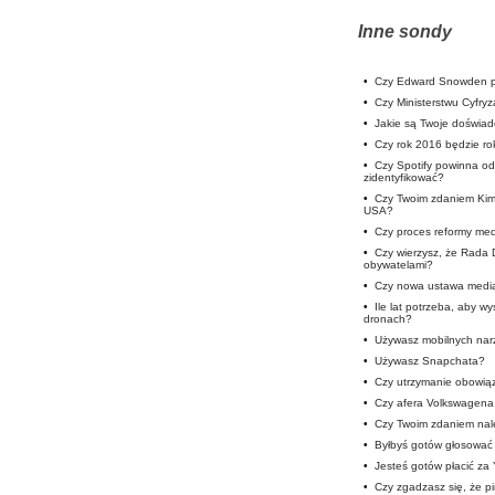
Inne sondy
•
Czy Edward Snowden p
•
Czy Ministerstwu Cyfryz
•
Jakie są Twoje doświa
•
Czy rok 2016 będzie rok
•
Czy Spotify powinna od
zidentyfikować?
•
Czy Twoim zdaniem Kim
USA?
•
Czy proces reformy medi
•
Czy wierzysz, że Rada 
obywatelami?
•
Czy nowa ustawa medi
•
Ile lat potrzeba, aby w
dronach?
•
Używasz mobilnych nar
•
Używasz Snapchata?
•
Czy utrzymanie obowią
•
Czy afera Volkswagena 
•
Czy Twoim zdaniem nale
•
Byłbyś gotów głosować 
•
Jesteś gotów płacić za
•
Czy zgadzasz się, że p