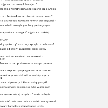
 zdjęć na tzw. wolnych licencjach?
 żądania dwukrotności wynagrodzenia też powinien
ze są - Twoim zdaniem - etycznie dopuszczalne?
et ułatwi Google rozwijanie nowych przedsięwzięć?
cena książki rozwiąże problemy polskiego rynku
nta powinna udostępnić zdjęcia na bardziej
z ePUAP
ialog społeczny" musi dotyczyć tylko trzech stron?
atek od linków" zadziałałby lepiej, gdyby
pa powinna wyraźniej poinformować o
OSM?
 Twittera może być dziełem chronionym prawem
domena AP.pl łudząco przypomina znak APPLE?
 ponosić odpowiedzialność za nadużycia przy
ię
alne od pierwszych klas to dobry pomysł?
stwa powinni poruszać się tylko w granicach
?
a ujawnić więcej danych o "prawie do bycia
oże mieć duże znaczenie dla walki z terroryzmem?
 powinny korzystać z dozwolonego użytku