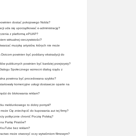
owinien dostać pokojowego Nobla?
acji uda się uporządkować e-administrację?
dczenia z platformą ePUAP?
iem wirtualnej rzeczywistości?
twarzać muzykę artystów, których nie może
 Dotcom powinien być poddany ekstradycji do
ów publicznych powinien być bardziej przejrzysty?
Dialogu Społecznego wzmocni dialog rządu z
alna powinna być procedowana szybko?
ystartowały komercyjne usługi dostawcze oparte na
zędzi do blokowania reklam?
zku meldunkowego to dobry pomysł?
może Cię zniechęcić do kupowania aut tej firmy?
ży politycznie chronić Pocztę Polską?
na Partię Piratów?
 YouTube bez reklam?
iractwo może otworzyć oczy wytwórniom filmowym?