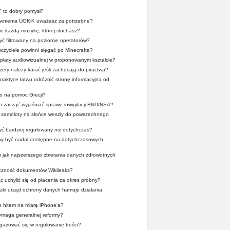
" to dobry pomysł?
wnienia UOKiK uważasz za potrzebne?
ie każdą muzykę, której słuchasz?
yć filtrowany na poziomie operatorów?
zyciele powinni sięgać po Minecrafta?
płaty audiowizualnej w proponowanym kształcie?
zety należy karać jeśli zachęcają do piractwa?
praktyce łatwo odróżnić stronę informacyjną od
o na pomoc Grecji?
en zacząć wyjaśniać sprawę inwigilacji BND/NSA?
y samoloty na słońce weszły do powszechnego
yć bardziej regulowany niż dotychczas?
nny być nadal dostępne na dotychczasowych
m jak najszerszego zbierania danych zdrowotnych
yczność dokumentów Wikileaks?
ąc uchylić się od płacenia za okres próbny?
dzki urząd ochrony danych hamuje działania
 hitem na miarę iPhone'a?
maga generalnej reformy?
ażować się w regulowanie treści?