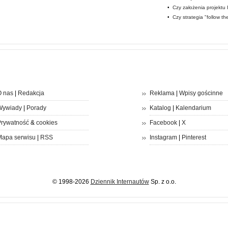
•
Czy założenia projektu
•
Czy strategia "follow t
 nas
|
Redakcja
Reklama
|
Wpisy gościnne
Wywiady
|
Porady
Katalog
|
Kalendarium
rywatność
&
cookies
Facebook
|
X
apa serwisu
|
RSS
Instagram
|
Pinterest
© 1998-2026
Dziennik Internautów
Sp. z o.o.