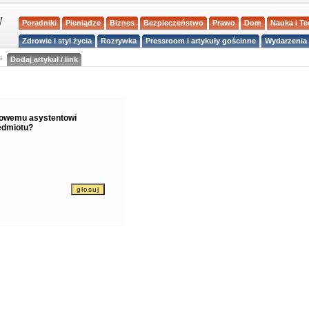
Poradniki
Pieniądze
Biznes
Bezpieczeństwo
Prawo
Dom
Nauka i T
Zdrowie i styl życia
Rozrywka
Pressroom i artykuły gościnne
Wydarzenia 
a
Dodaj artykuł / link
rowemu asystentowi
edmiotu?