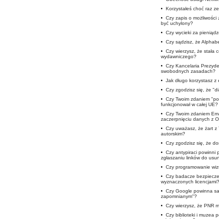
•
Korzystałeś choć raz ze
•
Czy zapis o możliwości
być uchylony?
•
Czy wycieki za pieniąd
•
Czy sądzisz, że Alphab
•
Czy wierzysz, że stała 
wydawniczego?
•
Czy Kancelaria Prezyde
swobodnych zasadach?
•
Jak długo korzystasz 
•
Czy zgodzisz się, że "d
•
Czy Twoim zdaniem "pod
funkcjonował w całej UE?
•
Czy Twoim zdaniem Ema
zaczerpnięciu danych z 
•
Czy uważasz, że żart z
autorskim?
•
Czy zgodzisz się, że 
•
Czy antypiraci powinni
zgłaszaniu linków do usun
•
Czy programowanie wizu
•
Czy badacze bezpieczeń
wyznaczonych licencjami
•
Czy Google powinna sam
zapomnianym"?
•
Czy wierzysz, że PNR m
•
Czy biblioteki i muzea