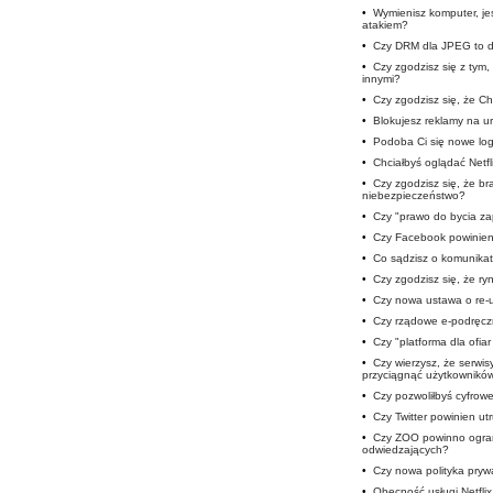
•
Wymienisz komputer, je
atakiem?
•
Czy DRM dla JPEG to d
•
Czy zgodzisz się z tym
innymi?
•
Czy zgodzisz się, że Cho
•
Blokujesz reklamy na u
•
Podoba Ci się nowe lo
•
Chciałbyś oglądać Netfli
•
Czy zgodzisz się, że b
niebezpieczeństwo?
•
Czy "prawo do bycia z
•
Czy Facebook powinien 
•
Co sądzisz o komunika
•
Czy zgodzisz się, że ryn
•
Czy nowa ustawa o re-u
•
Czy rządowe e-podręczn
•
Czy "platforma dla ofia
•
Czy wierzysz, że serwis
przyciągnąć użytkownikó
•
Czy pozwoliłbyś cyfro
•
Czy Twitter powinien u
•
Czy ZOO powinno ogran
odwiedzających?
•
Czy nowa polityka prywa
•
Obecność usługi Netfli