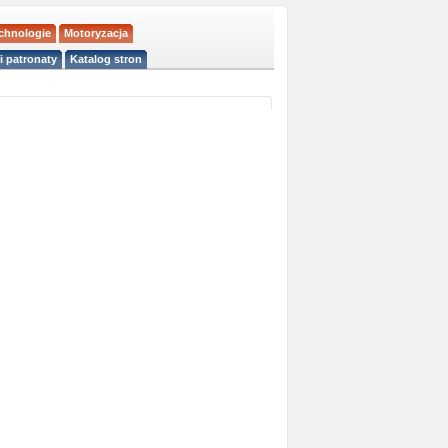
echnologie
Motoryzacja
i patronaty
Katalog stron