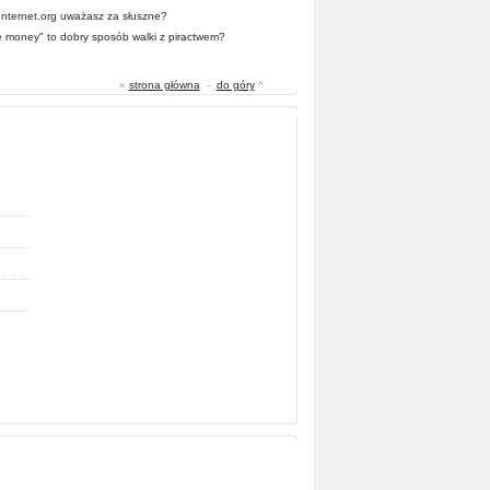
 Internet.org uważasz za słuszne?
he money" to dobry sposób walki z piractwem?
«
strona główna
-
do góry
^