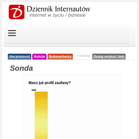
< reklama
the:protocol
Aukcje
Bukmacherzy
Dodaj artykuł / link
Sonda
Masz już profil zaufany?
tak