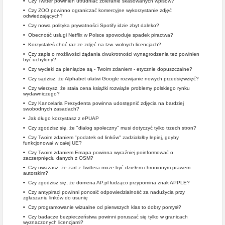
•
Czy Twitter powinien utrudniać zbieranie skasowanych wpisów?
•
Czy ZOO powinno ograniczać komercyjne wykorzystanie zdjęć
odwiedzających?
•
Czy nowa polityka prywatności Spotify idzie zbyt daleko?
•
Obecność usługi Netflix w Polsce spowoduje spadek piractwa?
•
Korzystałeś choć raz ze zdjęć na tzw. wolnych licencjach?
•
Czy zapis o możliwości żądania dwukrotności wynagrodzenia też powinien
być uchylony?
•
Czy wycieki za pieniądze są - Twoim zdaniem - etycznie dopuszczalne?
•
Czy sądzisz, że Alphabet ułatwi Google rozwijanie nowych przedsięwzięć?
•
Czy wierzysz, że stała cena książki rozwiąże problemy polskiego rynku
wydawniczego?
•
Czy Kancelaria Prezydenta powinna udostępnić zdjęcia na bardziej
swobodnych zasadach?
•
Jak długo korzystasz z ePUAP
•
Czy zgodzisz się, że "dialog społeczny" musi dotyczyć tylko trzech stron?
•
Czy Twoim zdaniem "podatek od linków" zadziałałby lepiej, gdyby
funkcjonował w całej UE?
•
Czy Twoim zdaniem Emapa powinna wyraźniej poinformować o
zaczerpnięciu danych z OSM?
•
Czy uważasz, że żart z Twittera może być dziełem chronionym prawem
autorskim?
•
Czy zgodzisz się, że domena AP.pl łudząco przypomina znak APPLE?
•
Czy antypiraci powinni ponosić odpowiedzialność za nadużycia przy
zgłaszaniu linków do usunię
•
Czy programowanie wizualne od pierwszych klas to dobry pomysł?
•
Czy badacze bezpieczeństwa powinni poruszać się tylko w granicach
wyznaczonych licencjami?