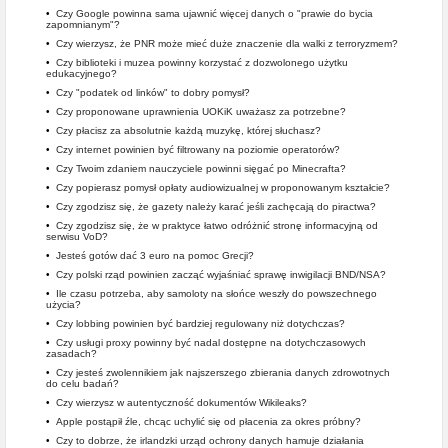
•
Czy Google powinna sama ujawnić więcej danych o "prawie do bycia
zapomnianym"?
•
Czy wierzysz, że PNR może mieć duże znaczenie dla walki z terroryzmem?
•
Czy biblioteki i muzea powinny korzystać z dozwolonego użytku
edukacyjnego?
•
Czy "podatek od linków" to dobry pomysł?
•
Czy proponowane uprawnienia UOKiK uważasz za potrzebne?
•
Czy płacisz za absolutnie każdą muzykę, której słuchasz?
•
Czy internet powinien być filtrowany na poziomie operatorów?
•
Czy Twoim zdaniem nauczyciele powinni sięgać po Minecrafta?
•
Czy popierasz pomysł opłaty audiowizualnej w proponowanym kształcie?
•
Czy zgodzisz się, że gazety należy karać jeśli zachęcają do piractwa?
•
Czy zgodzisz się, że w praktyce łatwo odróżnić stronę informacyjną od
serwisu VoD?
•
Jesteś gotów dać 3 euro na pomoc Grecji?
•
Czy polski rząd powinien zacząć wyjaśniać sprawę inwigilacji BND/NSA?
•
Ile czasu potrzeba, aby samoloty na słońce weszły do powszechnego
użycia?
•
Czy lobbing powinien być bardziej regulowany niż dotychczas?
•
Czy usługi proxy powinny być nadal dostępne na dotychczasowych
zasadach?
•
Czy jesteś zwolennikiem jak najszerszego zbierania danych zdrowotnych
do celu badań?
•
Czy wierzysz w autentyczność dokumentów Wikileaks?
•
Apple postąpił źle, chcąc uchylić się od płacenia za okres próbny?
•
Czy to dobrze, że irlandzki urząd ochrony danych hamuje działania