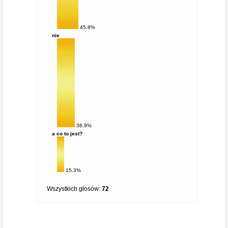
45.8%
nie
38.9%
a co to jest?
15.3%
Wszystkich głosów:
72