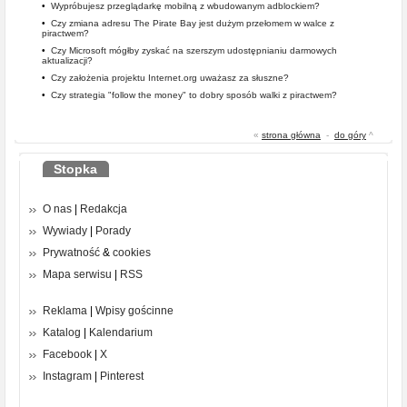
•
Wypróbujesz przeglądarkę mobilną z wbudowanym adblockiem?
•
Czy zmiana adresu The Pirate Bay jest dużym przełomem w walce z
piractwem?
•
Czy Microsoft mógłby zyskać na szerszym udostępnianiu darmowych
aktualizacji?
•
Czy założenia projektu Internet.org uważasz za słuszne?
•
Czy strategia "follow the money" to dobry sposób walki z piractwem?
«
strona główna
-
do góry
^
Stopka
O nas
|
Redakcja
Wywiady
|
Porady
Prywatność
&
cookies
Mapa serwisu
|
RSS
Reklama
|
Wpisy gościnne
Katalog
|
Kalendarium
Facebook
|
X
Instagram
|
Pinterest