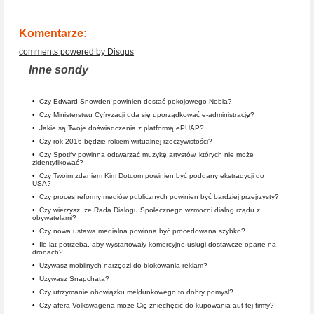
Komentarze:
comments powered by
Disqus
Inne sondy
•
Czy Edward Snowden powinien dostać pokojowego Nobla?
•
Czy Ministerstwu Cyfryzacji uda się uporządkować e-administrację?
•
Jakie są Twoje doświadczenia z platformą ePUAP?
•
Czy rok 2016 będzie rokiem wirtualnej rzeczywistości?
•
Czy Spotify powinna odtwarzać muzykę artystów, których nie może
zidentyfikować?
•
Czy Twoim zdaniem Kim Dotcom powinien być poddany ekstradycji do
USA?
•
Czy proces reformy mediów publicznych powinien być bardziej przejrzysty?
•
Czy wierzysz, że Rada Dialogu Społecznego wzmocni dialog rządu z
obywatelami?
•
Czy nowa ustawa medialna powinna być procedowana szybko?
•
Ile lat potrzeba, aby wystartowały komercyjne usługi dostawcze oparte na
dronach?
•
Używasz mobilnych narzędzi do blokowania reklam?
•
Używasz Snapchata?
•
Czy utrzymanie obowiązku meldunkowego to dobry pomysł?
•
Czy afera Volkswagena może Cię zniechęcić do kupowania aut tej firmy?