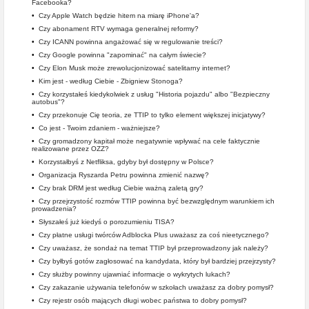
Facebooka?
•
Czy Apple Watch będzie hitem na miarę iPhone'a?
•
Czy abonament RTV wymaga generalnej reformy?
•
Czy ICANN powinna angażować się w regulowanie treści?
•
Czy Google powinna "zapominać" na całym świecie?
•
Czy Elon Musk może zrewolucjonizować satelitarny internet?
•
Kim jest - według Ciebie - Zbigniew Stonoga?
•
Czy korzystałeś kiedykolwiek z usług "Historia pojazdu" albo "Bezpieczny
autobus"?
•
Czy przekonuje Cię teoria, ze TTIP to tylko element większej inicjatywy?
•
Co jest - Twoim zdaniem - ważniejsze?
•
Czy gromadzony kapitał może negatywnie wpływać na cele faktycznie
realizowane przez OZZ?
•
Korzystałbyś z Netfliksa, gdyby był dostępny w Polsce?
•
Organizacja Ryszarda Petru powinna zmienić nazwę?
•
Czy brak DRM jest według Ciebie ważną zaletą gry?
•
Czy przejrzystość rozmów TTIP powinna być bezwzględnym warunkiem ich
prowadzenia?
•
Słyszałeś już kiedyś o porozumieniu TISA?
•
Czy płatne usługi twórców Adblocka Plus uważasz za coś nieetycznego?
•
Czy uważasz, że sondaż na temat TTIP był przeprowadzony jak należy?
•
Czy byłbyś gotów zagłosować na kandydata, który był bardziej przejrzysty?
•
Czy służby powinny ujawniać informacje o wykrytych lukach?
•
Czy zakazanie używania telefonów w szkołach uważasz za dobry pomysł?
•
Czy rejestr osób mających długi wobec państwa to dobry pomysł?