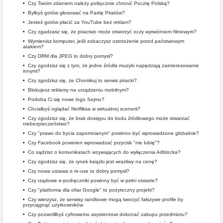
•
Czy Twoim zdaniem należy politycznie chronić Pocztę Polską?
•
Byłbyś gotów głosować na Partię Piratów?
•
Jesteś gotów płacić za YouTube bez reklam?
•
Czy zgadzasz się, że piractwo może otworzyć oczy wytwórniom filmowym?
•
Wymienisz komputer, jeśli zobaczysz ostrzeżenie przed państwowym
atakiem?
•
Czy DRM dla JPEG to dobry pomysł?
•
Czy zgodzisz się z tym, że jedne źródła muzyki napędzają zainteresowanie
innymi?
•
Czy zgodzisz się, że Chomikuj to serwis piracki?
•
Blokujesz reklamy na urządzeniu mobilnym?
•
Podoba Ci się nowe logo Sejmu?
•
Chciałbyś oglądać Netfliksa w wirtualnej scenerii?
•
Czy zgodzisz się, że brak dostępu do kodu źródłowego może stwarzać
niebezpieczeństwo?
•
Czy "prawo do bycia zapomnianym" powinno być wprowadzone globalnie?
•
Czy Facebook powinien wprowadzać przycisk "nie lubię"?
•
Co sądzisz o komunikatach wzywających do wyłączenia Adblocka?
•
Czy zgodzisz się, że rynek książki jest wrażliwy na cenę?
•
Czy nowa ustawa o re-use to dobry pomysł?
•
Czy rządowe e-podręczniki powinny być w pełni otwarte?
•
Czy "platforma dla ofiar Google" to pożyteczny projekt?
•
Czy wierzysz, że serwisy randkowe mogą tworzyć fałszywe profile by
przyciągnąć użytkowników
•
Czy pozwoliłbyś cyfrowemu asystentowi dokonać zakupu przedmiotu?