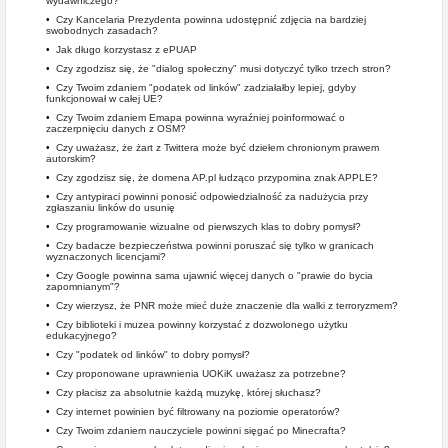
wydawniczego?
•
Czy Kancelaria Prezydenta powinna udostępnić zdjęcia na bardziej
swobodnych zasadach?
•
Jak długo korzystasz z ePUAP
•
Czy zgodzisz się, że "dialog społeczny" musi dotyczyć tylko trzech stron?
•
Czy Twoim zdaniem "podatek od linków" zadziałałby lepiej, gdyby
funkcjonował w całej UE?
•
Czy Twoim zdaniem Emapa powinna wyraźniej poinformować o
zaczerpnięciu danych z OSM?
•
Czy uważasz, że żart z Twittera może być dziełem chronionym prawem
autorskim?
•
Czy zgodzisz się, że domena AP.pl łudząco przypomina znak APPLE?
•
Czy antypiraci powinni ponosić odpowiedzialność za nadużycia przy
zgłaszaniu linków do usunię
•
Czy programowanie wizualne od pierwszych klas to dobry pomysł?
•
Czy badacze bezpieczeństwa powinni poruszać się tylko w granicach
wyznaczonych licencjami?
•
Czy Google powinna sama ujawnić więcej danych o "prawie do bycia
zapomnianym"?
•
Czy wierzysz, że PNR może mieć duże znaczenie dla walki z terroryzmem?
•
Czy biblioteki i muzea powinny korzystać z dozwolonego użytku
edukacyjnego?
•
Czy "podatek od linków" to dobry pomysł?
•
Czy proponowane uprawnienia UOKiK uważasz za potrzebne?
•
Czy płacisz za absolutnie każdą muzykę, której słuchasz?
•
Czy internet powinien być filtrowany na poziomie operatorów?
•
Czy Twoim zdaniem nauczyciele powinni sięgać po Minecrafta?