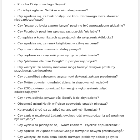
•
Podoba Ci się nowe logo Sejmu?
•
Chciałbyś oglądać Netfliksa w wirtualnej scenerii?
•
Czy zgodzisz się, że brak dostępu do kodu źródłowego może stwarzać
niebezpieczeństwo?
•
Czy "prawo do bycia zapomnianym" powinno być wprowadzone globalnie?
•
Czy Facebook powinien wprowadzać przycisk "nie lubię"?
•
Co sądzisz o komunikatach wzywających do wyłączenia Adblocka?
•
Czy zgodzisz się, że rynek książki jest wrażliwy na cenę?
•
Czy nowa ustawa o re-use to dobry pomysł?
•
Czy rządowe e-podręczniki powinny być w pełni otwarte?
•
Czy "platforma dla ofiar Google" to pożyteczny projekt?
•
Czy wierzysz, że serwisy randkowe mogą tworzyć fałszywe profile by
przyciągnąć użytkowników
•
Czy pozwoliłbyś cyfrowemu asystentowi dokonać zakupu przedmiotu?
•
Czy Twitter powinien utrudniać zbieranie skasowanych wpisów?
•
Czy ZOO powinno ograniczać komercyjne wykorzystanie zdjęć
odwiedzających?
•
Czy nowa polityka prywatności Spotify idzie zbyt daleko?
•
Obecność usługi Netflix w Polsce spowoduje spadek piractwa?
•
Korzystałeś choć raz ze zdjęć na tzw. wolnych licencjach?
•
Czy zapis o możliwości żądania dwukrotności wynagrodzenia też powinien
być uchylony?
•
Czy wycieki za pieniądze są - Twoim zdaniem - etycznie dopuszczalne?
•
Czy sądzisz, że Alphabet ułatwi Google rozwijanie nowych przedsięwzięć?
•
Czy wierzysz, że stała cena książki rozwiąże problemy polskiego rynku