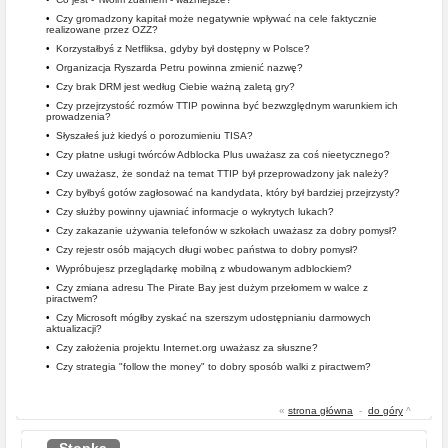
•
Czy gromadzony kapitał może negatywnie wpływać na cele faktycznie
realizowane przez OZZ?
•
Korzystałbyś z Netfliksa, gdyby był dostępny w Polsce?
•
Organizacja Ryszarda Petru powinna zmienić nazwę?
•
Czy brak DRM jest według Ciebie ważną zaletą gry?
•
Czy przejrzystość rozmów TTIP powinna być bezwzględnym warunkiem ich
prowadzenia?
•
Słyszałeś już kiedyś o porozumieniu TISA?
•
Czy płatne usługi twórców Adblocka Plus uważasz za coś nieetycznego?
•
Czy uważasz, że sondaż na temat TTIP był przeprowadzony jak należy?
•
Czy byłbyś gotów zagłosować na kandydata, który był bardziej przejrzysty?
•
Czy służby powinny ujawniać informacje o wykrytych lukach?
•
Czy zakazanie używania telefonów w szkołach uważasz za dobry pomysł?
•
Czy rejestr osób mających długi wobec państwa to dobry pomysł?
•
Wypróbujesz przeglądarkę mobilną z wbudowanym adblockiem?
•
Czy zmiana adresu The Pirate Bay jest dużym przełomem w walce z
piractwem?
•
Czy Microsoft mógłby zyskać na szerszym udostępnianiu darmowych
aktualizacji?
•
Czy założenia projektu Internet.org uważasz za słuszne?
•
Czy strategia "follow the money" to dobry sposób walki z piractwem?
«
strona główna
-
do góry
^