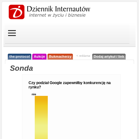
< reklama
the:protocol
Aukcje
Bukmacherzy
Dodaj artykuł / link
Sonda
Czy podział Google zapewniłby konkurencję na
rynku?
nie