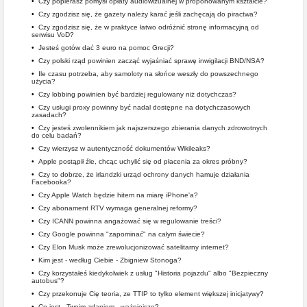
•
Czy popierasz pomysł opłaty audiowizualnej w proponowanym kształcie?
•
Czy zgodzisz się, że gazety należy karać jeśli zachęcają do piractwa?
•
Czy zgodzisz się, że w praktyce łatwo odróżnić stronę informacyjną od
serwisu VoD?
•
Jesteś gotów dać 3 euro na pomoc Grecji?
•
Czy polski rząd powinien zacząć wyjaśniać sprawę inwigilacji BND/NSA?
•
Ile czasu potrzeba, aby samoloty na słońce weszły do powszechnego
użycia?
•
Czy lobbing powinien być bardziej regulowany niż dotychczas?
•
Czy usługi proxy powinny być nadal dostępne na dotychczasowych
zasadach?
•
Czy jesteś zwolennikiem jak najszerszego zbierania danych zdrowotnych
do celu badań?
•
Czy wierzysz w autentyczność dokumentów Wikileaks?
•
Apple postąpił źle, chcąc uchylić się od płacenia za okres próbny?
•
Czy to dobrze, że irlandzki urząd ochrony danych hamuje działania
Facebooka?
•
Czy Apple Watch będzie hitem na miarę iPhone'a?
•
Czy abonament RTV wymaga generalnej reformy?
•
Czy ICANN powinna angażować się w regulowanie treści?
•
Czy Google powinna "zapominać" na całym świecie?
•
Czy Elon Musk może zrewolucjonizować satelitarny internet?
•
Kim jest - według Ciebie - Zbigniew Stonoga?
•
Czy korzystałeś kiedykolwiek z usług "Historia pojazdu" albo "Bezpieczny
autobus"?
•
Czy przekonuje Cię teoria, ze TTIP to tylko element większej inicjatywy?
•
Co jest - Twoim zdaniem - ważniejsze?