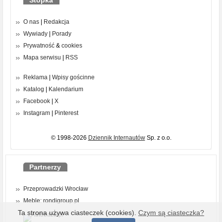
Stopka
O nas
|
Redakcja
Wywiady
|
Porady
Prywatność
&
cookies
Mapa serwisu
|
RSS
Reklama
|
Wpisy gościnne
Katalog
|
Kalendarium
Facebook
|
X
Instagram
|
Pinterest
© 1998-2026
Dziennik Internautów
Sp. z o.o.
Partnerzy
Przeprowadzki Wrocław
Meble: rondigroup.pl
Ta strona używa ciasteczek (cookies).
Czym są ciasteczka?