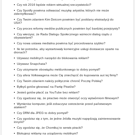
•
Czy rok 2016 będzie rokiem wirtualnej rzeczywistości?
•
Czy Spotify powinna odtwarzać muzykę artystów, których nie może
zidentyfikować?
•
Czy Twoim zdaniem Kim Dotcom powinien być poddany ekstradycji do
USA?
•
Czy proces reformy mediów publicznych powinien być bardziej przejrzysty?
•
Czy wierzysz, że Rada Dialogu Społecznego wzmocni dialog rządu z
obywatelami?
•
Czy nowa ustawa medialna powinna być procedowana szybko?
•
Ile lat potrzeba, aby wystartowały komercyjne usługi dostawcze oparte na
dronach?
•
Używasz mobilnych narzędzi do blokowania reklam?
•
Używasz Snapchata?
•
Czy utrzymanie obowiązku meldunkowego to dobry pomysł?
•
Czy afera Volkswagena może Cię zniechęcić do kupowania aut tej firmy?
•
Czy Twoim zdaniem należy politycznie chronić Pocztę Polską?
•
Byłbyś gotów głosować na Partię Piratów?
•
Jesteś gotów płacić za YouTube bez reklam?
•
Czy zgadzasz się, że piractwo może otworzyć oczy wytwórniom filmowym?
•
Wymienisz komputer, jeśli zobaczysz ostrzeżenie przed państwowym
atakiem?
•
Czy DRM dla JPEG to dobry pomysł?
•
Czy zgodzisz się z tym, że jedne źródła muzyki napędzają zainteresowanie
innymi?
•
Czy zgodzisz się, że Chomikuj to serwis piracki?
•
Blokujesz reklamy na urządzeniu mobilnym?