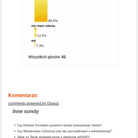
80.5%
nie mam zdania
12.2%
tak
7.3%
Wszystkich głosów:
41
Komentarze:
comments powered by
Disqus
Inne sondy
•
Czy Edward Snowden powinien dostać pokojowego Nobla?
•
Czy Ministerstwu Cyfryzacji uda się uporządkować e-administrację?
•
Jakie są Twoje doświadczenia z platformą ePUAP?