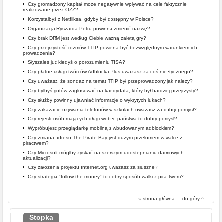
•
Czy gromadzony kapitał może negatywnie wpływać na cele faktycznie
realizowane przez OZZ?
•
Korzystałbyś z Netfliksa, gdyby był dostępny w Polsce?
•
Organizacja Ryszarda Petru powinna zmienić nazwę?
•
Czy brak DRM jest według Ciebie ważną zaletą gry?
•
Czy przejrzystość rozmów TTIP powinna być bezwzględnym warunkiem ich
prowadzenia?
•
Słyszałeś już kiedyś o porozumieniu TISA?
•
Czy płatne usługi twórców Adblocka Plus uważasz za coś nieetycznego?
•
Czy uważasz, że sondaż na temat TTIP był przeprowadzony jak należy?
•
Czy byłbyś gotów zagłosować na kandydata, który był bardziej przejrzysty?
•
Czy służby powinny ujawniać informacje o wykrytych lukach?
•
Czy zakazanie używania telefonów w szkołach uważasz za dobry pomysł?
•
Czy rejestr osób mających długi wobec państwa to dobry pomysł?
•
Wypróbujesz przeglądarkę mobilną z wbudowanym adblockiem?
•
Czy zmiana adresu The Pirate Bay jest dużym przełomem w walce z
piractwem?
•
Czy Microsoft mógłby zyskać na szerszym udostępnianiu darmowych
aktualizacji?
•
Czy założenia projektu Internet.org uważasz za słuszne?
•
Czy strategia "follow the money" to dobry sposób walki z piractwem?
«
strona główna
-
do góry
^
Stopka