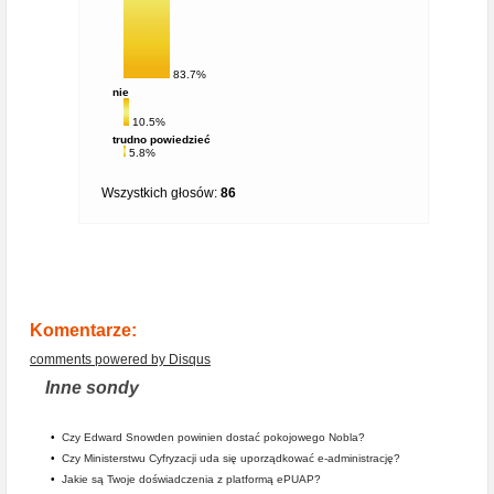
83.7%
nie
10.5%
trudno powiedzieć
5.8%
Wszystkich głosów:
86
Komentarze:
comments powered by
Disqus
Inne sondy
•
Czy Edward Snowden powinien dostać pokojowego Nobla?
•
Czy Ministerstwu Cyfryzacji uda się uporządkować e-administrację?
•
Jakie są Twoje doświadczenia z platformą ePUAP?