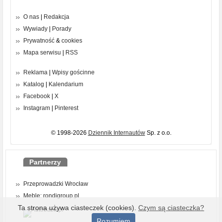
O nas
|
Redakcja
Wywiady
|
Porady
Prywatność
&
cookies
Mapa serwisu
|
RSS
Reklama
|
Wpisy gościnne
Katalog
|
Kalendarium
Facebook
|
X
Instagram
|
Pinterest
© 1998-2026
Dziennik Internautów
Sp. z o.o.
Partnerzy
Przeprowadzki Wrocław
Meble: rondigroup.pl
Ta strona używa ciasteczek (cookies).
Czym są ciasteczka?
Rozumiem