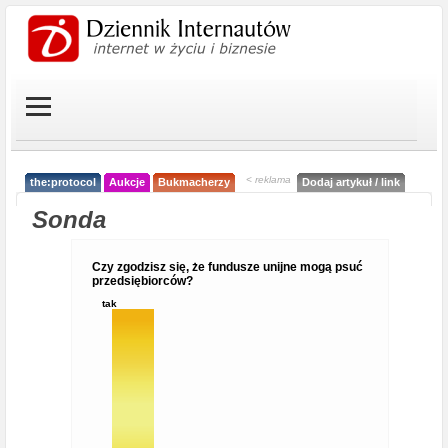
< reklama
the:protocol
Aukcje
Bukmacherzy
Dodaj artykuł / link
Sonda
Czy zgodzisz się, że fundusze unijne mogą psuć
przedsiębiorców?
tak