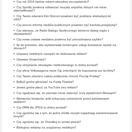
•
Czy rok 2016 będzie rokiem wirtualnej rzeczywistości?
•
Czy Spotify powinna odtwarzać muzykę artystów, których nie może
zidentyfikować?
•
Czy Twoim zdaniem Kim Dotcom powinien być poddany ekstradycji do
USA?
•
Czy proces reformy mediów publicznych powinien być bardziej przejrzysty?
•
Czy wierzysz, że Rada Dialogu Społecznego wzmocni dialog rządu z
obywatelami?
•
Czy nowa ustawa medialna powinna być procedowana szybko?
•
Ile lat potrzeba, aby wystartowały komercyjne usługi dostawcze oparte na
dronach?
•
Używasz mobilnych narzędzi do blokowania reklam?
•
Używasz Snapchata?
•
Czy utrzymanie obowiązku meldunkowego to dobry pomysł?
•
Czy afera Volkswagena może Cię zniechęcić do kupowania aut tej firmy?
•
Czy Twoim zdaniem należy politycznie chronić Pocztę Polską?
•
Byłbyś gotów głosować na Partię Piratów?
•
Jesteś gotów płacić za YouTube bez reklam?
•
Czy zgadzasz się, że piractwo może otworzyć oczy wytwórniom filmowym?
•
Wymienisz komputer, jeśli zobaczysz ostrzeżenie przed państwowym
atakiem?
•
Czy DRM dla JPEG to dobry pomysł?
•
Czy zgodzisz się z tym, że jedne źródła muzyki napędzają zainteresowanie
innymi?
•
Czy zgodzisz się, że Chomikuj to serwis piracki?
•
Blokujesz reklamy na urządzeniu mobilnym?