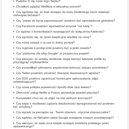
•
Podoba Ci się nowe logo Sejmu?
•
Chciałbyś oglądać Netfliksa w wirtualnej scenerii?
•
Czy zgodzisz się, że brak dostępu do kodu źródłowego może stwarzać
niebezpieczeństwo?
•
Czy "prawo do bycia zapomnianym" powinno być wprowadzone globalnie?
•
Czy Facebook powinien wprowadzać przycisk "nie lubię"?
•
Co sądzisz o komunikatach wzywających do wyłączenia Adblocka?
•
Czy zgodzisz się, że rynek książki jest wrażliwy na cenę?
•
Czy nowa ustawa o re-use to dobry pomysł?
•
Czy rządowe e-podręczniki powinny być w pełni otwarte?
•
Czy "platforma dla ofiar Google" to pożyteczny projekt?
•
Czy wierzysz, że serwisy randkowe mogą tworzyć fałszywe profile by
przyciągnąć użytkowników
•
Czy pozwoliłbyś cyfrowemu asystentowi dokonać zakupu przedmiotu?
•
Czy Twitter powinien utrudniać zbieranie skasowanych wpisów?
•
Czy ZOO powinno ograniczać komercyjne wykorzystanie zdjęć
odwiedzających?
•
Czy nowa polityka prywatności Spotify idzie zbyt daleko?
•
Obecność usługi Netflix w Polsce spowoduje spadek piractwa?
•
Korzystałeś choć raz ze zdjęć na tzw. wolnych licencjach?
•
Czy zapis o możliwości żądania dwukrotności wynagrodzenia też powinien
być uchylony?
•
Czy wycieki za pieniądze są - Twoim zdaniem - etycznie dopuszczalne?
•
Czy sądzisz, że Alphabet ułatwi Google rozwijanie nowych przedsięwzięć?
•
Czy wierzysz, że stała cena książki rozwiąże problemy polskiego rynku
wydawniczego?