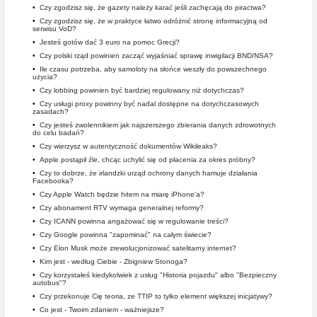
•
Czy zgodzisz się, że gazety należy karać jeśli zachęcają do piractwa?
•
Czy zgodzisz się, że w praktyce łatwo odróżnić stronę informacyjną od
serwisu VoD?
•
Jesteś gotów dać 3 euro na pomoc Grecji?
•
Czy polski rząd powinien zacząć wyjaśniać sprawę inwigilacji BND/NSA?
•
Ile czasu potrzeba, aby samoloty na słońce weszły do powszechnego
użycia?
•
Czy lobbing powinien być bardziej regulowany niż dotychczas?
•
Czy usługi proxy powinny być nadal dostępne na dotychczasowych
zasadach?
•
Czy jesteś zwolennikiem jak najszerszego zbierania danych zdrowotnych
do celu badań?
•
Czy wierzysz w autentyczność dokumentów Wikileaks?
•
Apple postąpił źle, chcąc uchylić się od płacenia za okres próbny?
•
Czy to dobrze, że irlandzki urząd ochrony danych hamuje działania
Facebooka?
•
Czy Apple Watch będzie hitem na miarę iPhone'a?
•
Czy abonament RTV wymaga generalnej reformy?
•
Czy ICANN powinna angażować się w regulowanie treści?
•
Czy Google powinna "zapominać" na całym świecie?
•
Czy Elon Musk może zrewolucjonizować satelitarny internet?
•
Kim jest - według Ciebie - Zbigniew Stonoga?
•
Czy korzystałeś kiedykolwiek z usług "Historia pojazdu" albo "Bezpieczny
autobus"?
•
Czy przekonuje Cię teoria, ze TTIP to tylko element większej inicjatywy?
•
Co jest - Twoim zdaniem - ważniejsze?