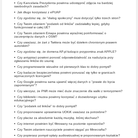
•
Czy Kancelaria Prezydenta powinna udostępnić zdjęcia na bardziej
swobodnych zasadach?
•
Jak długo korzystasz z ePUAP
•
Czy zgodzisz się, że "dialog społeczny" musi dotyczyć tylko trzech stron?
•
Czy Twoim zdaniem "podatek od linków" zadziałałby lepiej, gdyby
funkcjonował w całej UE?
•
Czy Twoim zdaniem Emapa powinna wyraźniej poinformować o
zaczerpnięciu danych z OSM?
•
Czy uważasz, że żart z Twittera może być dziełem chronionym prawem
autorskim?
•
Czy zgodzisz się, że domena AP.pl łudząco przypomina znak APPLE?
•
Czy antypiraci powinni ponosić odpowiedzialność za nadużycia przy
zgłaszaniu linków do usunię
•
Czy programowanie wizualne od pierwszych klas to dobry pomysł?
•
Czy badacze bezpieczeństwa powinni poruszać się tylko w granicach
wyznaczonych licencjami?
•
Czy Google powinna sama ujawnić więcej danych o "prawie do bycia
zapomnianym"?
•
Czy wierzysz, że PNR może mieć duże znaczenie dla walki z terroryzmem?
•
Czy biblioteki i muzea powinny korzystać z dozwolonego użytku
edukacyjnego?
•
Czy "podatek od linków" to dobry pomysł?
•
Czy proponowane uprawnienia UOKiK uważasz za potrzebne?
•
Czy płacisz za absolutnie każdą muzykę, której słuchasz?
•
Czy internet powinien być filtrowany na poziomie operatorów?
•
Czy Twoim zdaniem nauczyciele powinni sięgać po Minecrafta?
•
Czy popierasz pomysł opłaty audiowizualnej w proponowanym kształcie?