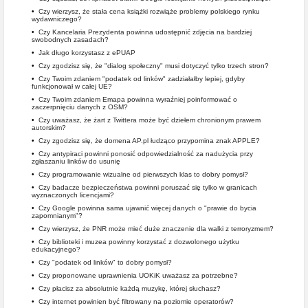
•
Czy wierzysz, że stała cena książki rozwiąże problemy polskiego rynku
wydawniczego?
•
Czy Kancelaria Prezydenta powinna udostępnić zdjęcia na bardziej
swobodnych zasadach?
•
Jak długo korzystasz z ePUAP
•
Czy zgodzisz się, że "dialog społeczny" musi dotyczyć tylko trzech stron?
•
Czy Twoim zdaniem "podatek od linków" zadziałałby lepiej, gdyby
funkcjonował w całej UE?
•
Czy Twoim zdaniem Emapa powinna wyraźniej poinformować o
zaczerpnięciu danych z OSM?
•
Czy uważasz, że żart z Twittera może być dziełem chronionym prawem
autorskim?
•
Czy zgodzisz się, że domena AP.pl łudząco przypomina znak APPLE?
•
Czy antypiraci powinni ponosić odpowiedzialność za nadużycia przy
zgłaszaniu linków do usunię
•
Czy programowanie wizualne od pierwszych klas to dobry pomysł?
•
Czy badacze bezpieczeństwa powinni poruszać się tylko w granicach
wyznaczonych licencjami?
•
Czy Google powinna sama ujawnić więcej danych o "prawie do bycia
zapomnianym"?
•
Czy wierzysz, że PNR może mieć duże znaczenie dla walki z terroryzmem?
•
Czy biblioteki i muzea powinny korzystać z dozwolonego użytku
edukacyjnego?
•
Czy "podatek od linków" to dobry pomysł?
•
Czy proponowane uprawnienia UOKiK uważasz za potrzebne?
•
Czy płacisz za absolutnie każdą muzykę, której słuchasz?
•
Czy internet powinien być filtrowany na poziomie operatorów?