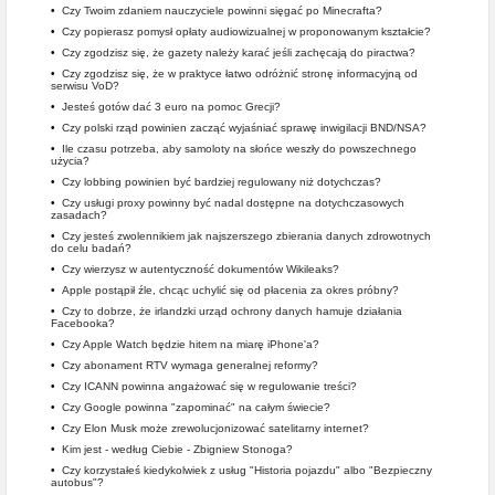
•
Czy Twoim zdaniem nauczyciele powinni sięgać po Minecrafta?
•
Czy popierasz pomysł opłaty audiowizualnej w proponowanym kształcie?
•
Czy zgodzisz się, że gazety należy karać jeśli zachęcają do piractwa?
•
Czy zgodzisz się, że w praktyce łatwo odróżnić stronę informacyjną od
serwisu VoD?
•
Jesteś gotów dać 3 euro na pomoc Grecji?
•
Czy polski rząd powinien zacząć wyjaśniać sprawę inwigilacji BND/NSA?
•
Ile czasu potrzeba, aby samoloty na słońce weszły do powszechnego
użycia?
•
Czy lobbing powinien być bardziej regulowany niż dotychczas?
•
Czy usługi proxy powinny być nadal dostępne na dotychczasowych
zasadach?
•
Czy jesteś zwolennikiem jak najszerszego zbierania danych zdrowotnych
do celu badań?
•
Czy wierzysz w autentyczność dokumentów Wikileaks?
•
Apple postąpił źle, chcąc uchylić się od płacenia za okres próbny?
•
Czy to dobrze, że irlandzki urząd ochrony danych hamuje działania
Facebooka?
•
Czy Apple Watch będzie hitem na miarę iPhone'a?
•
Czy abonament RTV wymaga generalnej reformy?
•
Czy ICANN powinna angażować się w regulowanie treści?
•
Czy Google powinna "zapominać" na całym świecie?
•
Czy Elon Musk może zrewolucjonizować satelitarny internet?
•
Kim jest - według Ciebie - Zbigniew Stonoga?
•
Czy korzystałeś kiedykolwiek z usług "Historia pojazdu" albo "Bezpieczny
autobus"?