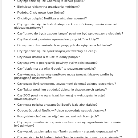
•
Czy zgodzisz się, że Chomikuj to serwis piracki?
•
Blokujesz reklamy na urządzeniu mobilnym?
•
Podoba Ci się nowe logo Sejmu?
•
Chciałbyś oglądać Netfliksa w wirtualnej scenerii?
•
Czy zgodzisz się, że brak dostępu do kodu źródłowego może stwarzać
niebezpieczeństwo?
•
Czy "prawo do bycia zapomnianym" powinno być wprowadzone globalnie?
•
Czy Facebook powinien wprowadzać przycisk "nie lubię"?
•
Co sądzisz o komunikatach wzywających do wyłączenia Adblocka?
•
Czy zgodzisz się, że rynek książki jest wrażliwy na cenę?
•
Czy nowa ustawa o re-use to dobry pomysł?
•
Czy rządowe e-podręczniki powinny być w pełni otwarte?
•
Czy "platforma dla ofiar Google" to pożyteczny projekt?
•
Czy wierzysz, że serwisy randkowe mogą tworzyć fałszywe profile by
przyciągnąć użytkowników
•
Czy pozwoliłbyś cyfrowemu asystentowi dokonać zakupu przedmiotu?
•
Czy Twitter powinien utrudniać zbieranie skasowanych wpisów?
•
Czy ZOO powinno ograniczać komercyjne wykorzystanie zdjęć
odwiedzających?
•
Czy nowa polityka prywatności Spotify idzie zbyt daleko?
•
Obecność usługi Netflix w Polsce spowoduje spadek piractwa?
•
Korzystałeś choć raz ze zdjęć na tzw. wolnych licencjach?
•
Czy zapis o możliwości żądania dwukrotności wynagrodzenia też powinien
być uchylony?
•
Czy wycieki za pieniądze są - Twoim zdaniem - etycznie dopuszczalne?
•
Czy sądzisz, że Alphabet ułatwi Google rozwijanie nowych przedsięwzięć?