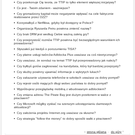
•
Czy przekonuje Cię teoria, ze TTIP to tylko element większej inicjatywy?
•
Co jest - Twoim zdaniem - ważniejsze?
•
Czy gromadzony kapitał może negatywnie wpływać na cele faktycznie
realizowane przez OZZ?
•
Korzystałbyś z Netfliksa, gdyby był dostępny w Polsce?
•
Organizacja Ryszarda Petru powinna zmienić nazwę?
•
Czy brak DRM jest według Ciebie ważną zaletą gry?
•
Czy przejrzystość rozmów TTIP powinna być bezwzględnym warunkiem ich
prowadzenia?
•
Słyszałeś już kiedyś o porozumieniu TISA?
•
Czy płatne usługi twórców Adblocka Plus uważasz za coś nieetycznego?
•
Czy uważasz, że sondaż na temat TTIP był przeprowadzony jak należy?
•
Czy byłbyś gotów zagłosować na kandydata, który był bardziej przejrzysty?
•
Czy służby powinny ujawniać informacje o wykrytych lukach?
•
Czy zakazanie używania telefonów w szkołach uważasz za dobry pomysł?
•
Czy rejestr osób mających długi wobec państwa to dobry pomysł?
•
Wypróbujesz przeglądarkę mobilną z wbudowanym adblockiem?
•
Czy zmiana adresu The Pirate Bay jest dużym przełomem w walce z
piractwem?
•
Czy Microsoft mógłby zyskać na szerszym udostępnianiu darmowych
aktualizacji?
•
Czy założenia projektu Internet.org uważasz za słuszne?
•
Czy strategia "follow the money" to dobry sposób walki z piractwem?
«
strona główna
-
do góry
^