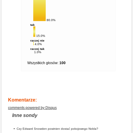
80.0%
tak
15.0%
raczej nie
4.0%
raczej tak
1.0%
Wszystkich głosów:
100
Komentarze:
comments powered by
Disqus
Inne sondy
•
Czy Edward Snowden powinien dostać pokojowego Nobla?