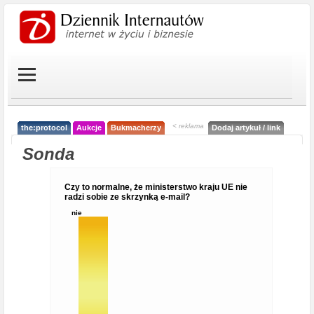
< reklama
the:protocol
Aukcje
Bukmacherzy
Dodaj artykuł / link
Sonda
Czy to normalne, że ministerstwo kraju UE nie
radzi sobie ze skrzynką e-mail?
nie