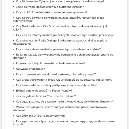
•
Czy Ministerstwu Cyfryzacji uda się uporządkować e-administrację?
•
Jakie są Twoje doświadczenia z platformą ePUAP?
•
Czy rok 2016 będzie rokiem wirtualnej rzeczywistości?
•
Czy Spotify powinna odtwarzać muzykę artystów, których nie może
zidentyfikować?
•
Czy Twoim zdaniem Kim Dotcom powinien być poddany ekstradycji do
USA?
•
Czy proces reformy mediów publicznych powinien być bardziej przejrzysty?
•
Czy wierzysz, że Rada Dialogu Społecznego wzmocni dialog rządu z
obywatelami?
•
Czy nowa ustawa medialna powinna być procedowana szybko?
•
Ile lat potrzeba, aby wystartowały komercyjne usługi dostawcze oparte na
dronach?
•
Używasz mobilnych narzędzi do blokowania reklam?
•
Używasz Snapchata?
•
Czy utrzymanie obowiązku meldunkowego to dobry pomysł?
•
Czy afera Volkswagena może Cię zniechęcić do kupowania aut tej firmy?
•
Czy Twoim zdaniem należy politycznie chronić Pocztę Polską?
•
Byłbyś gotów głosować na Partię Piratów?
•
Jesteś gotów płacić za YouTube bez reklam?
•
Czy zgadzasz się, że piractwo może otworzyć oczy wytwórniom filmowym?
•
Wymienisz komputer, jeśli zobaczysz ostrzeżenie przed państwowym
atakiem?
•
Czy DRM dla JPEG to dobry pomysł?
•
Czy zgodzisz się z tym, że jedne źródła muzyki napędzają zainteresowanie
innymi?