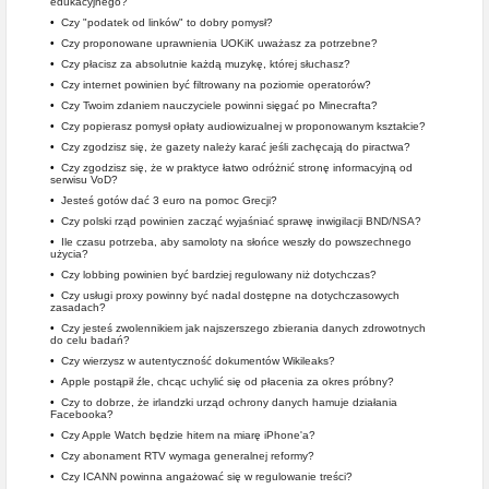
edukacyjnego?
•
Czy "podatek od linków" to dobry pomysł?
•
Czy proponowane uprawnienia UOKiK uważasz za potrzebne?
•
Czy płacisz za absolutnie każdą muzykę, której słuchasz?
•
Czy internet powinien być filtrowany na poziomie operatorów?
•
Czy Twoim zdaniem nauczyciele powinni sięgać po Minecrafta?
•
Czy popierasz pomysł opłaty audiowizualnej w proponowanym kształcie?
•
Czy zgodzisz się, że gazety należy karać jeśli zachęcają do piractwa?
•
Czy zgodzisz się, że w praktyce łatwo odróżnić stronę informacyjną od
serwisu VoD?
•
Jesteś gotów dać 3 euro na pomoc Grecji?
•
Czy polski rząd powinien zacząć wyjaśniać sprawę inwigilacji BND/NSA?
•
Ile czasu potrzeba, aby samoloty na słońce weszły do powszechnego
użycia?
•
Czy lobbing powinien być bardziej regulowany niż dotychczas?
•
Czy usługi proxy powinny być nadal dostępne na dotychczasowych
zasadach?
•
Czy jesteś zwolennikiem jak najszerszego zbierania danych zdrowotnych
do celu badań?
•
Czy wierzysz w autentyczność dokumentów Wikileaks?
•
Apple postąpił źle, chcąc uchylić się od płacenia za okres próbny?
•
Czy to dobrze, że irlandzki urząd ochrony danych hamuje działania
Facebooka?
•
Czy Apple Watch będzie hitem na miarę iPhone'a?
•
Czy abonament RTV wymaga generalnej reformy?
•
Czy ICANN powinna angażować się w regulowanie treści?