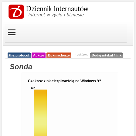
< reklama
the:protocol
Aukcje
Bukmacherzy
Dodaj artykuł / link
Sonda
Czekasz z niecierpliwością na Windows 9?
nie