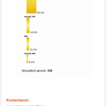
56.6%
raczej nie
18.6%
tak
15.3%
raczej tak
9.4%
Wszystkich głosów:
339
Komentarze: