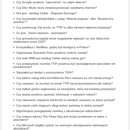
•
Czy Google powinna "zapominać" na całym świecie?
•
Czy Elon Musk może zrewolucjonizować satelitarny internet?
•
Kim jest - według Ciebie - Zbigniew Stonoga?
•
Czy korzystałeś kiedykolwiek z usług "Historia pojazdu" albo "Bezpieczny
autobus"?
•
Czy przekonuje Cię teoria, ze TTIP to tylko element większej inicjatywy?
•
Co jest - Twoim zdaniem - ważniejsze?
•
Czy gromadzony kapitał może negatywnie wpływać na cele faktycznie
realizowane przez OZZ?
•
Korzystałbyś z Netfliksa, gdyby był dostępny w Polsce?
•
Organizacja Ryszarda Petru powinna zmienić nazwę?
•
Czy brak DRM jest według Ciebie ważną zaletą gry?
•
Czy przejrzystość rozmów TTIP powinna być bezwzględnym warunkiem ich
prowadzenia?
•
Słyszałeś już kiedyś o porozumieniu TISA?
•
Czy płatne usługi twórców Adblocka Plus uważasz za coś nieetycznego?
•
Czy uważasz, że sondaż na temat TTIP był przeprowadzony jak należy?
•
Czy byłbyś gotów zagłosować na kandydata, który był bardziej przejrzysty?
•
Czy służby powinny ujawniać informacje o wykrytych lukach?
•
Czy zakazanie używania telefonów w szkołach uważasz za dobry pomysł?
•
Czy rejestr osób mających długi wobec państwa to dobry pomysł?
•
Wypróbujesz przeglądarkę mobilną z wbudowanym adblockiem?
•
Czy zmiana adresu The Pirate Bay jest dużym przełomem w walce z
piractwem?
•
Czy Microsoft mógłby zyskać na szerszym udostępnianiu darmowych
aktualizacji?