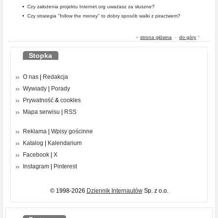
•
Czy założenia projektu Internet.org uważasz za słuszne?
•
Czy strategia "follow the money" to dobry sposób walki z piractwem?
«
strona główna
-
do góry
^
Stopka
O nas
|
Redakcja
Wywiady
|
Porady
Prywatność
&
cookies
Mapa serwisu
|
RSS
Reklama
|
Wpisy gościnne
Katalog
|
Kalendarium
Facebook
|
X
Instagram
|
Pinterest
© 1998-2026
Dziennik Internautów
Sp. z o.o.