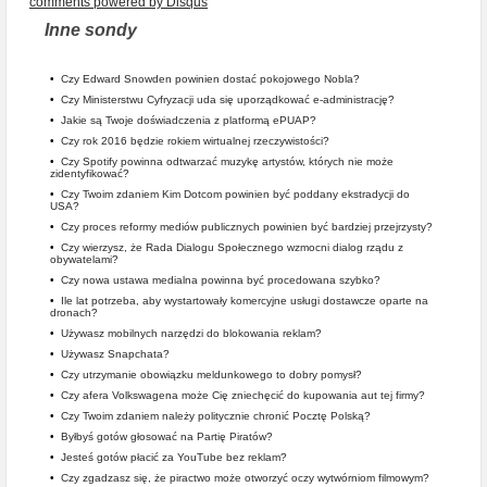
comments powered by
Disqus
Inne sondy
•
Czy Edward Snowden powinien dostać pokojowego Nobla?
•
Czy Ministerstwu Cyfryzacji uda się uporządkować e-administrację?
•
Jakie są Twoje doświadczenia z platformą ePUAP?
•
Czy rok 2016 będzie rokiem wirtualnej rzeczywistości?
•
Czy Spotify powinna odtwarzać muzykę artystów, których nie może
zidentyfikować?
•
Czy Twoim zdaniem Kim Dotcom powinien być poddany ekstradycji do
USA?
•
Czy proces reformy mediów publicznych powinien być bardziej przejrzysty?
•
Czy wierzysz, że Rada Dialogu Społecznego wzmocni dialog rządu z
obywatelami?
•
Czy nowa ustawa medialna powinna być procedowana szybko?
•
Ile lat potrzeba, aby wystartowały komercyjne usługi dostawcze oparte na
dronach?
•
Używasz mobilnych narzędzi do blokowania reklam?
•
Używasz Snapchata?
•
Czy utrzymanie obowiązku meldunkowego to dobry pomysł?
•
Czy afera Volkswagena może Cię zniechęcić do kupowania aut tej firmy?
•
Czy Twoim zdaniem należy politycznie chronić Pocztę Polską?
•
Byłbyś gotów głosować na Partię Piratów?
•
Jesteś gotów płacić za YouTube bez reklam?
•
Czy zgadzasz się, że piractwo może otworzyć oczy wytwórniom filmowym?