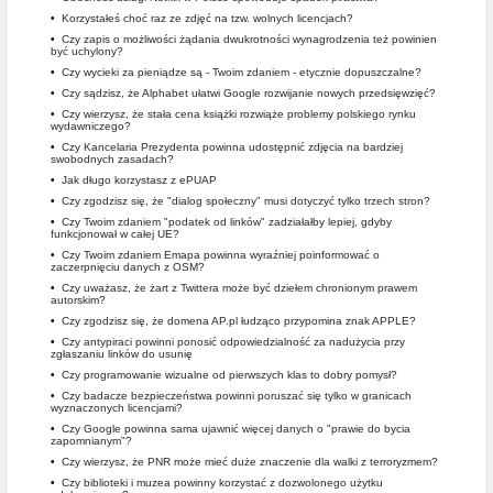
•
Korzystałeś choć raz ze zdjęć na tzw. wolnych licencjach?
•
Czy zapis o możliwości żądania dwukrotności wynagrodzenia też powinien
być uchylony?
•
Czy wycieki za pieniądze są - Twoim zdaniem - etycznie dopuszczalne?
•
Czy sądzisz, że Alphabet ułatwi Google rozwijanie nowych przedsięwzięć?
•
Czy wierzysz, że stała cena książki rozwiąże problemy polskiego rynku
wydawniczego?
•
Czy Kancelaria Prezydenta powinna udostępnić zdjęcia na bardziej
swobodnych zasadach?
•
Jak długo korzystasz z ePUAP
•
Czy zgodzisz się, że "dialog społeczny" musi dotyczyć tylko trzech stron?
•
Czy Twoim zdaniem "podatek od linków" zadziałałby lepiej, gdyby
funkcjonował w całej UE?
•
Czy Twoim zdaniem Emapa powinna wyraźniej poinformować o
zaczerpnięciu danych z OSM?
•
Czy uważasz, że żart z Twittera może być dziełem chronionym prawem
autorskim?
•
Czy zgodzisz się, że domena AP.pl łudząco przypomina znak APPLE?
•
Czy antypiraci powinni ponosić odpowiedzialność za nadużycia przy
zgłaszaniu linków do usunię
•
Czy programowanie wizualne od pierwszych klas to dobry pomysł?
•
Czy badacze bezpieczeństwa powinni poruszać się tylko w granicach
wyznaczonych licencjami?
•
Czy Google powinna sama ujawnić więcej danych o "prawie do bycia
zapomnianym"?
•
Czy wierzysz, że PNR może mieć duże znaczenie dla walki z terroryzmem?
•
Czy biblioteki i muzea powinny korzystać z dozwolonego użytku