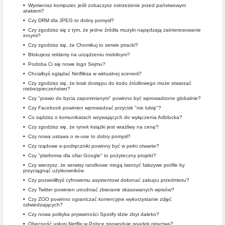
•
Wymienisz komputer, jeśli zobaczysz ostrzeżenie przed państwowym
atakiem?
•
Czy DRM dla JPEG to dobry pomysł?
•
Czy zgodzisz się z tym, że jedne źródła muzyki napędzają zainteresowanie
innymi?
•
Czy zgodzisz się, że Chomikuj to serwis piracki?
•
Blokujesz reklamy na urządzeniu mobilnym?
•
Podoba Ci się nowe logo Sejmu?
•
Chciałbyś oglądać Netfliksa w wirtualnej scenerii?
•
Czy zgodzisz się, że brak dostępu do kodu źródłowego może stwarzać
niebezpieczeństwo?
•
Czy "prawo do bycia zapomnianym" powinno być wprowadzone globalnie?
•
Czy Facebook powinien wprowadzać przycisk "nie lubię"?
•
Co sądzisz o komunikatach wzywających do wyłączenia Adblocka?
•
Czy zgodzisz się, że rynek książki jest wrażliwy na cenę?
•
Czy nowa ustawa o re-use to dobry pomysł?
•
Czy rządowe e-podręczniki powinny być w pełni otwarte?
•
Czy "platforma dla ofiar Google" to pożyteczny projekt?
•
Czy wierzysz, że serwisy randkowe mogą tworzyć fałszywe profile by
przyciągnąć użytkowników
•
Czy pozwoliłbyś cyfrowemu asystentowi dokonać zakupu przedmiotu?
•
Czy Twitter powinien utrudniać zbieranie skasowanych wpisów?
•
Czy ZOO powinno ograniczać komercyjne wykorzystanie zdjęć
odwiedzających?
•
Czy nowa polityka prywatności Spotify idzie zbyt daleko?
•
Obecność usługi Netflix w Polsce spowoduje spadek piractwa?