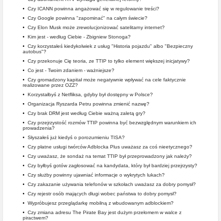
•
Czy ICANN powinna angażować się w regulowanie treści?
•
Czy Google powinna "zapominać" na całym świecie?
•
Czy Elon Musk może zrewolucjonizować satelitarny internet?
•
Kim jest - według Ciebie - Zbigniew Stonoga?
•
Czy korzystałeś kiedykolwiek z usług "Historia pojazdu" albo "Bezpieczny
autobus"?
•
Czy przekonuje Cię teoria, ze TTIP to tylko element większej inicjatywy?
•
Co jest - Twoim zdaniem - ważniejsze?
•
Czy gromadzony kapitał może negatywnie wpływać na cele faktycznie
realizowane przez OZZ?
•
Korzystałbyś z Netfliksa, gdyby był dostępny w Polsce?
•
Organizacja Ryszarda Petru powinna zmienić nazwę?
•
Czy brak DRM jest według Ciebie ważną zaletą gry?
•
Czy przejrzystość rozmów TTIP powinna być bezwzględnym warunkiem ich
prowadzenia?
•
Słyszałeś już kiedyś o porozumieniu TISA?
•
Czy płatne usługi twórców Adblocka Plus uważasz za coś nieetycznego?
•
Czy uważasz, że sondaż na temat TTIP był przeprowadzony jak należy?
•
Czy byłbyś gotów zagłosować na kandydata, który był bardziej przejrzysty?
•
Czy służby powinny ujawniać informacje o wykrytych lukach?
•
Czy zakazanie używania telefonów w szkołach uważasz za dobry pomysł?
•
Czy rejestr osób mających długi wobec państwa to dobry pomysł?
•
Wypróbujesz przeglądarkę mobilną z wbudowanym adblockiem?
•
Czy zmiana adresu The Pirate Bay jest dużym przełomem w walce z
piractwem?