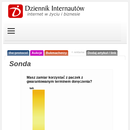
< reklama
the:protocol
Aukcje
Bukmacherzy
Dodaj artykuł / link
Sonda
Masz zamiar korzystać z paczek z
gwarantowanym terminem doręczenia?
tak