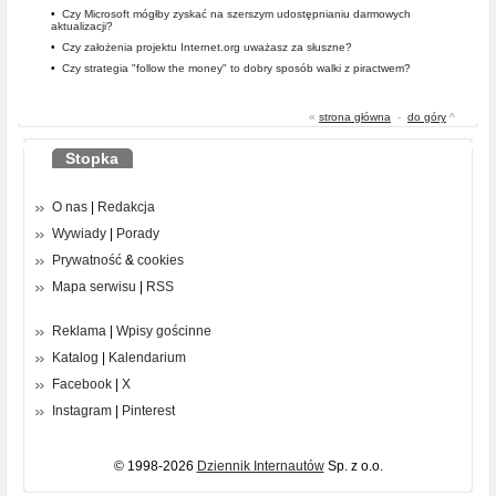
•
Czy Microsoft mógłby zyskać na szerszym udostępnianiu darmowych
aktualizacji?
•
Czy założenia projektu Internet.org uważasz za słuszne?
•
Czy strategia "follow the money" to dobry sposób walki z piractwem?
«
strona główna
-
do góry
^
Stopka
O nas
|
Redakcja
Wywiady
|
Porady
Prywatność
&
cookies
Mapa serwisu
|
RSS
Reklama
|
Wpisy gościnne
Katalog
|
Kalendarium
Facebook
|
X
Instagram
|
Pinterest
© 1998-2026
Dziennik Internautów
Sp. z o.o.