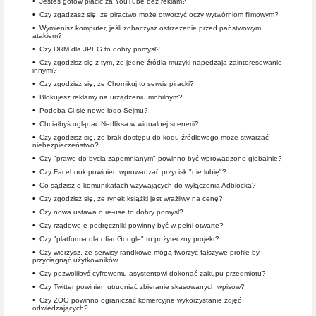
•
Jesteś gotów płacić za YouTube bez reklam?
•
Czy zgadzasz się, że piractwo może otworzyć oczy wytwórniom filmowym?
•
Wymienisz komputer, jeśli zobaczysz ostrzeżenie przed państwowym
atakiem?
•
Czy DRM dla JPEG to dobry pomysł?
•
Czy zgodzisz się z tym, że jedne źródła muzyki napędzają zainteresowanie
innymi?
•
Czy zgodzisz się, że Chomikuj to serwis piracki?
•
Blokujesz reklamy na urządzeniu mobilnym?
•
Podoba Ci się nowe logo Sejmu?
•
Chciałbyś oglądać Netfliksa w wirtualnej scenerii?
•
Czy zgodzisz się, że brak dostępu do kodu źródłowego może stwarzać
niebezpieczeństwo?
•
Czy "prawo do bycia zapomnianym" powinno być wprowadzone globalnie?
•
Czy Facebook powinien wprowadzać przycisk "nie lubię"?
•
Co sądzisz o komunikatach wzywających do wyłączenia Adblocka?
•
Czy zgodzisz się, że rynek książki jest wrażliwy na cenę?
•
Czy nowa ustawa o re-use to dobry pomysł?
•
Czy rządowe e-podręczniki powinny być w pełni otwarte?
•
Czy "platforma dla ofiar Google" to pożyteczny projekt?
•
Czy wierzysz, że serwisy randkowe mogą tworzyć fałszywe profile by
przyciągnąć użytkowników
•
Czy pozwoliłbyś cyfrowemu asystentowi dokonać zakupu przedmiotu?
•
Czy Twitter powinien utrudniać zbieranie skasowanych wpisów?
•
Czy ZOO powinno ograniczać komercyjne wykorzystanie zdjęć
odwiedzających?