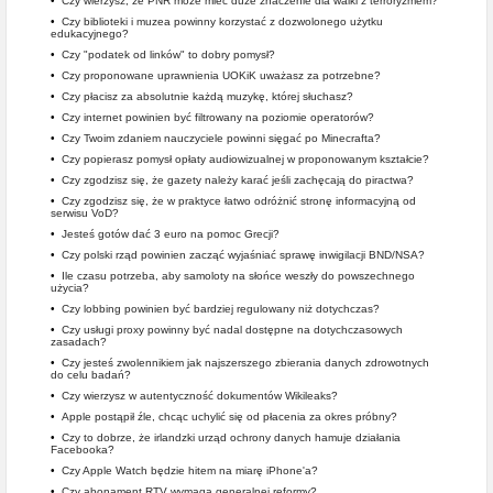
•
Czy wierzysz, że PNR może mieć duże znaczenie dla walki z terroryzmem?
•
Czy biblioteki i muzea powinny korzystać z dozwolonego użytku
edukacyjnego?
•
Czy "podatek od linków" to dobry pomysł?
•
Czy proponowane uprawnienia UOKiK uważasz za potrzebne?
•
Czy płacisz za absolutnie każdą muzykę, której słuchasz?
•
Czy internet powinien być filtrowany na poziomie operatorów?
•
Czy Twoim zdaniem nauczyciele powinni sięgać po Minecrafta?
•
Czy popierasz pomysł opłaty audiowizualnej w proponowanym kształcie?
•
Czy zgodzisz się, że gazety należy karać jeśli zachęcają do piractwa?
•
Czy zgodzisz się, że w praktyce łatwo odróżnić stronę informacyjną od
serwisu VoD?
•
Jesteś gotów dać 3 euro na pomoc Grecji?
•
Czy polski rząd powinien zacząć wyjaśniać sprawę inwigilacji BND/NSA?
•
Ile czasu potrzeba, aby samoloty na słońce weszły do powszechnego
użycia?
•
Czy lobbing powinien być bardziej regulowany niż dotychczas?
•
Czy usługi proxy powinny być nadal dostępne na dotychczasowych
zasadach?
•
Czy jesteś zwolennikiem jak najszerszego zbierania danych zdrowotnych
do celu badań?
•
Czy wierzysz w autentyczność dokumentów Wikileaks?
•
Apple postąpił źle, chcąc uchylić się od płacenia za okres próbny?
•
Czy to dobrze, że irlandzki urząd ochrony danych hamuje działania
Facebooka?
•
Czy Apple Watch będzie hitem na miarę iPhone'a?
•
Czy abonament RTV wymaga generalnej reformy?