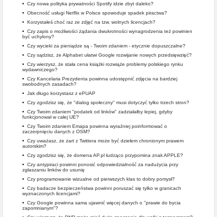
•
Czy nowa polityka prywatności Spotify idzie zbyt daleko?
•
Obecność usługi Netflix w Polsce spowoduje spadek piractwa?
•
Korzystałeś choć raz ze zdjęć na tzw. wolnych licencjach?
•
Czy zapis o możliwości żądania dwukrotności wynagrodzenia też powinien
być uchylony?
•
Czy wycieki za pieniądze są - Twoim zdaniem - etycznie dopuszczalne?
•
Czy sądzisz, że Alphabet ułatwi Google rozwijanie nowych przedsięwzięć?
•
Czy wierzysz, że stała cena książki rozwiąże problemy polskiego rynku
wydawniczego?
•
Czy Kancelaria Prezydenta powinna udostępnić zdjęcia na bardziej
swobodnych zasadach?
•
Jak długo korzystasz z ePUAP
•
Czy zgodzisz się, że "dialog społeczny" musi dotyczyć tylko trzech stron?
•
Czy Twoim zdaniem "podatek od linków" zadziałałby lepiej, gdyby
funkcjonował w całej UE?
•
Czy Twoim zdaniem Emapa powinna wyraźniej poinformować o
zaczerpnięciu danych z OSM?
•
Czy uważasz, że żart z Twittera może być dziełem chronionym prawem
autorskim?
•
Czy zgodzisz się, że domena AP.pl łudząco przypomina znak APPLE?
•
Czy antypiraci powinni ponosić odpowiedzialność za nadużycia przy
zgłaszaniu linków do usunię
•
Czy programowanie wizualne od pierwszych klas to dobry pomysł?
•
Czy badacze bezpieczeństwa powinni poruszać się tylko w granicach
wyznaczonych licencjami?
•
Czy Google powinna sama ujawnić więcej danych o "prawie do bycia
zapomnianym"?