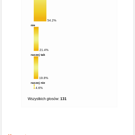
54.2%
nie
21.4%
raczej tak
19.8%
raczej nie
4.6%
Wszystkich głosów:
131