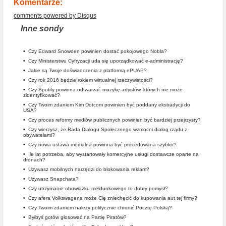
Komentarze:
comments powered by
Disqus
Inne sondy
•
Czy Edward Snowden powinien dostać pokojowego Nobla?
•
Czy Ministerstwu Cyfryzacji uda się uporządkować e-administrację?
•
Jakie są Twoje doświadczenia z platformą ePUAP?
•
Czy rok 2016 będzie rokiem wirtualnej rzeczywistości?
•
Czy Spotify powinna odtwarzać muzykę artystów, których nie może
zidentyfikować?
•
Czy Twoim zdaniem Kim Dotcom powinien być poddany ekstradycji do
USA?
•
Czy proces reformy mediów publicznych powinien być bardziej przejrzysty?
•
Czy wierzysz, że Rada Dialogu Społecznego wzmocni dialog rządu z
obywatelami?
•
Czy nowa ustawa medialna powinna być procedowana szybko?
•
Ile lat potrzeba, aby wystartowały komercyjne usługi dostawcze oparte na
dronach?
•
Używasz mobilnych narzędzi do blokowania reklam?
•
Używasz Snapchata?
•
Czy utrzymanie obowiązku meldunkowego to dobry pomysł?
•
Czy afera Volkswagena może Cię zniechęcić do kupowania aut tej firmy?
•
Czy Twoim zdaniem należy politycznie chronić Pocztę Polską?
•
Byłbyś gotów głosować na Partię Piratów?