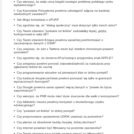
•
Czy wierzysz, że stała cena książki rozwiąże problemy polskiego rynku
wydawniczego?
•
Czy Kancelaria Prezydenta powinna udostępnić zdjęcia na bardziej
swobodnych zasadach?
•
Jak długo korzystasz z ePUAP
•
Czy zgodzisz się, że "dialog społeczny" musi dotyczyć tylko trzech stron?
•
Czy Twoim zdaniem "podatek od linków" zadziałałby lepiej, gdyby
funkcjonował w całej UE?
•
Czy Twoim zdaniem Emapa powinna wyraźniej poinformować o
zaczerpnięciu danych z OSM?
•
Czy uważasz, że żart z Twittera może być dziełem chronionym prawem
autorskim?
•
Czy zgodzisz się, że domena AP.pl łudząco przypomina znak APPLE?
•
Czy antypiraci powinni ponosić odpowiedzialność za nadużycia przy
zgłaszaniu linków do usunię
•
Czy programowanie wizualne od pierwszych klas to dobry pomysł?
•
Czy badacze bezpieczeństwa powinni poruszać się tylko w granicach
wyznaczonych licencjami?
•
Czy Google powinna sama ujawnić więcej danych o "prawie do bycia
zapomnianym"?
•
Czy wierzysz, że PNR może mieć duże znaczenie dla walki z terroryzmem?
•
Czy biblioteki i muzea powinny korzystać z dozwolonego użytku
edukacyjnego?
•
Czy "podatek od linków" to dobry pomysł?
•
Czy proponowane uprawnienia UOKiK uważasz za potrzebne?
•
Czy płacisz za absolutnie każdą muzykę, której słuchasz?
•
Czy internet powinien być filtrowany na poziomie operatorów?
•
Czy Twoim zdaniem nauczyciele powinni sięgać po Minecrafta?