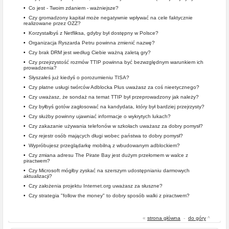
•
Co jest - Twoim zdaniem - ważniejsze?
•
Czy gromadzony kapitał może negatywnie wpływać na cele faktycznie
realizowane przez OZZ?
•
Korzystałbyś z Netfliksa, gdyby był dostępny w Polsce?
•
Organizacja Ryszarda Petru powinna zmienić nazwę?
•
Czy brak DRM jest według Ciebie ważną zaletą gry?
•
Czy przejrzystość rozmów TTIP powinna być bezwzględnym warunkiem ich
prowadzenia?
•
Słyszałeś już kiedyś o porozumieniu TISA?
•
Czy płatne usługi twórców Adblocka Plus uważasz za coś nieetycznego?
•
Czy uważasz, że sondaż na temat TTIP był przeprowadzony jak należy?
•
Czy byłbyś gotów zagłosować na kandydata, który był bardziej przejrzysty?
•
Czy służby powinny ujawniać informacje o wykrytych lukach?
•
Czy zakazanie używania telefonów w szkołach uważasz za dobry pomysł?
•
Czy rejestr osób mających długi wobec państwa to dobry pomysł?
•
Wypróbujesz przeglądarkę mobilną z wbudowanym adblockiem?
•
Czy zmiana adresu The Pirate Bay jest dużym przełomem w walce z
piractwem?
•
Czy Microsoft mógłby zyskać na szerszym udostępnianiu darmowych
aktualizacji?
•
Czy założenia projektu Internet.org uważasz za słuszne?
•
Czy strategia "follow the money" to dobry sposób walki z piractwem?
«
strona główna
-
do góry
^