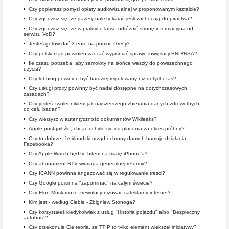
•
Czy popierasz pomysł opłaty audiowizualnej w proponowanym kształcie?
•
Czy zgodzisz się, że gazety należy karać jeśli zachęcają do piractwa?
•
Czy zgodzisz się, że w praktyce łatwo odróżnić stronę informacyjną od
serwisu VoD?
•
Jesteś gotów dać 3 euro na pomoc Grecji?
•
Czy polski rząd powinien zacząć wyjaśniać sprawę inwigilacji BND/NSA?
•
Ile czasu potrzeba, aby samoloty na słońce weszły do powszechnego
użycia?
•
Czy lobbing powinien być bardziej regulowany niż dotychczas?
•
Czy usługi proxy powinny być nadal dostępne na dotychczasowych
zasadach?
•
Czy jesteś zwolennikiem jak najszerszego zbierania danych zdrowotnych
do celu badań?
•
Czy wierzysz w autentyczność dokumentów Wikileaks?
•
Apple postąpił źle, chcąc uchylić się od płacenia za okres próbny?
•
Czy to dobrze, że irlandzki urząd ochrony danych hamuje działania
Facebooka?
•
Czy Apple Watch będzie hitem na miarę iPhone'a?
•
Czy abonament RTV wymaga generalnej reformy?
•
Czy ICANN powinna angażować się w regulowanie treści?
•
Czy Google powinna "zapominać" na całym świecie?
•
Czy Elon Musk może zrewolucjonizować satelitarny internet?
•
Kim jest - według Ciebie - Zbigniew Stonoga?
•
Czy korzystałeś kiedykolwiek z usług "Historia pojazdu" albo "Bezpieczny
autobus"?
•
Czy przekonuje Cię teoria, ze TTIP to tylko element większej inicjatywy?