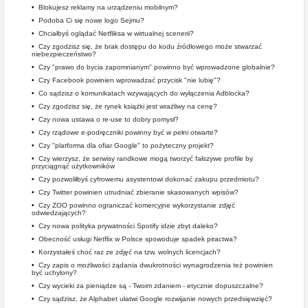
•
Blokujesz reklamy na urządzeniu mobilnym?
•
Podoba Ci się nowe logo Sejmu?
•
Chciałbyś oglądać Netfliksa w wirtualnej scenerii?
•
Czy zgodzisz się, że brak dostępu do kodu źródłowego może stwarzać
niebezpieczeństwo?
•
Czy "prawo do bycia zapomnianym" powinno być wprowadzone globalnie?
•
Czy Facebook powinien wprowadzać przycisk "nie lubię"?
•
Co sądzisz o komunikatach wzywających do wyłączenia Adblocka?
•
Czy zgodzisz się, że rynek książki jest wrażliwy na cenę?
•
Czy nowa ustawa o re-use to dobry pomysł?
•
Czy rządowe e-podręczniki powinny być w pełni otwarte?
•
Czy "platforma dla ofiar Google" to pożyteczny projekt?
•
Czy wierzysz, że serwisy randkowe mogą tworzyć fałszywe profile by
przyciągnąć użytkowników
•
Czy pozwoliłbyś cyfrowemu asystentowi dokonać zakupu przedmiotu?
•
Czy Twitter powinien utrudniać zbieranie skasowanych wpisów?
•
Czy ZOO powinno ograniczać komercyjne wykorzystanie zdjęć
odwiedzających?
•
Czy nowa polityka prywatności Spotify idzie zbyt daleko?
•
Obecność usługi Netflix w Polsce spowoduje spadek piractwa?
•
Korzystałeś choć raz ze zdjęć na tzw. wolnych licencjach?
•
Czy zapis o możliwości żądania dwukrotności wynagrodzenia też powinien
być uchylony?
•
Czy wycieki za pieniądze są - Twoim zdaniem - etycznie dopuszczalne?
•
Czy sądzisz, że Alphabet ułatwi Google rozwijanie nowych przedsięwzięć?