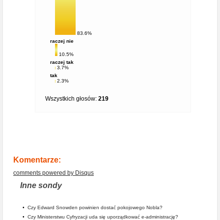
83.6%
raczej nie
10.5%
raczej tak
3.7%
tak
2.3%
Wszystkich głosów:
219
Komentarze:
comments powered by
Disqus
Inne sondy
•
Czy Edward Snowden powinien dostać pokojowego Nobla?
•
Czy Ministerstwu Cyfryzacji uda się uporządkować e-administrację?