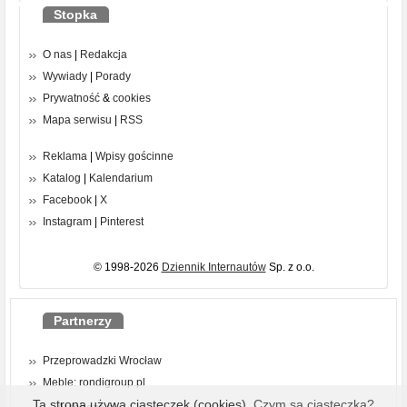
Stopka
O nas
|
Redakcja
Wywiady
|
Porady
Prywatność
&
cookies
Mapa serwisu
|
RSS
Reklama
|
Wpisy gościnne
Katalog
|
Kalendarium
Facebook
|
X
Instagram
|
Pinterest
© 1998-2026
Dziennik Internautów
Sp. z o.o.
Partnerzy
Przeprowadzki Wrocław
Meble: rondigroup.pl
Ta strona używa ciasteczek (cookies).
Czym są ciasteczka?