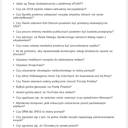
•
Jakie są Twoje doświadczenia z platformą ePUAP?
•
Czy rok 2016 będzie rokiem wirtualnej rzeczywistości?
•
Czy Spotify powinna odtwarzać muzykę artystów, których nie może
zidentyfikować?
•
Czy Twoim zdaniem Kim Dotcom powinien być poddany ekstradycji do
USA?
•
Czy proces reformy mediów publicznych powinien być bardziej przejrzysty?
•
Czy wierzysz, że Rada Dialogu Społecznego wzmocni dialog rządu z
obywatelami?
•
Czy nowa ustawa medialna powinna być procedowana szybko?
•
Ile lat potrzeba, aby wystartowały komercyjne usługi dostawcze oparte na
dronach?
•
Używasz mobilnych narzędzi do blokowania reklam?
•
Używasz Snapchata?
•
Czy utrzymanie obowiązku meldunkowego to dobry pomysł?
•
Czy afera Volkswagena może Cię zniechęcić do kupowania aut tej firmy?
•
Czy Twoim zdaniem należy politycznie chronić Pocztę Polską?
•
Byłbyś gotów głosować na Partię Piratów?
•
Jesteś gotów płacić za YouTube bez reklam?
•
Czy zgadzasz się, że piractwo może otworzyć oczy wytwórniom filmowym?
•
Wymienisz komputer, jeśli zobaczysz ostrzeżenie przed państwowym
atakiem?
•
Czy DRM dla JPEG to dobry pomysł?
•
Czy zgodzisz się z tym, że jedne źródła muzyki napędzają zainteresowanie
innymi?
•
Czy zgodzisz się, że Chomikuj to serwis piracki?