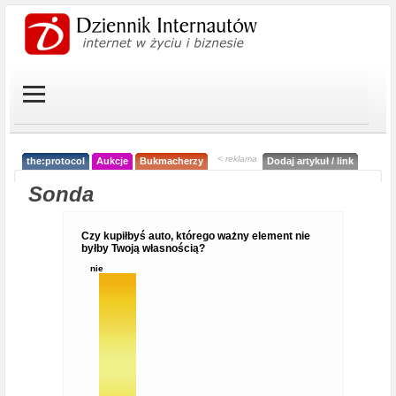
< reklama
the:protocol
Aukcje
Bukmacherzy
Dodaj artykuł / link
Sonda
Czy kupiłbyś auto, którego ważny element nie
byłby Twoją własnością?
nie