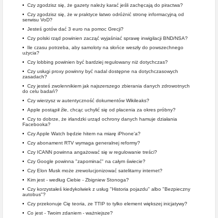
•
Czy zgodzisz się, że gazety należy karać jeśli zachęcają do piractwa?
•
Czy zgodzisz się, że w praktyce łatwo odróżnić stronę informacyjną od
serwisu VoD?
•
Jesteś gotów dać 3 euro na pomoc Grecji?
•
Czy polski rząd powinien zacząć wyjaśniać sprawę inwigilacji BND/NSA?
•
Ile czasu potrzeba, aby samoloty na słońce weszły do powszechnego
użycia?
•
Czy lobbing powinien być bardziej regulowany niż dotychczas?
•
Czy usługi proxy powinny być nadal dostępne na dotychczasowych
zasadach?
•
Czy jesteś zwolennikiem jak najszerszego zbierania danych zdrowotnych
do celu badań?
•
Czy wierzysz w autentyczność dokumentów Wikileaks?
•
Apple postąpił źle, chcąc uchylić się od płacenia za okres próbny?
•
Czy to dobrze, że irlandzki urząd ochrony danych hamuje działania
Facebooka?
•
Czy Apple Watch będzie hitem na miarę iPhone'a?
•
Czy abonament RTV wymaga generalnej reformy?
•
Czy ICANN powinna angażować się w regulowanie treści?
•
Czy Google powinna "zapominać" na całym świecie?
•
Czy Elon Musk może zrewolucjonizować satelitarny internet?
•
Kim jest - według Ciebie - Zbigniew Stonoga?
•
Czy korzystałeś kiedykolwiek z usług "Historia pojazdu" albo "Bezpieczny
autobus"?
•
Czy przekonuje Cię teoria, ze TTIP to tylko element większej inicjatywy?
•
Co jest - Twoim zdaniem - ważniejsze?