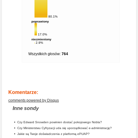
80.1%
poprawiony
17.0%
niezmieniony
2.9%
Wszystkich głosów:
764
Komentarze:
comments powered by
Disqus
Inne sondy
•
Czy Edward Snowden powinien dostać pokojowego Nobla?
•
Czy Ministerstwu Cyfryzacji uda się uporządkować e-administrację?
•
Jakie są Twoje doświadczenia z platformą ePUAP?