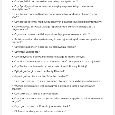
•
Czy rok 2016 będzie rokiem wirtualnej rzeczywistości?
•
Czy Spotify powinna odtwarzać muzykę artystów, których nie może
zidentyfikować?
•
Czy Twoim zdaniem Kim Dotcom powinien być poddany ekstradycji do
USA?
•
Czy proces reformy mediów publicznych powinien być bardziej przejrzysty?
•
Czy wierzysz, że Rada Dialogu Społecznego wzmocni dialog rządu z
obywatelami?
•
Czy nowa ustawa medialna powinna być procedowana szybko?
•
Ile lat potrzeba, aby wystartowały komercyjne usługi dostawcze oparte na
dronach?
•
Używasz mobilnych narzędzi do blokowania reklam?
•
Używasz Snapchata?
•
Czy utrzymanie obowiązku meldunkowego to dobry pomysł?
•
Czy afera Volkswagena może Cię zniechęcić do kupowania aut tej firmy?
•
Czy Twoim zdaniem należy politycznie chronić Pocztę Polską?
•
Byłbyś gotów głosować na Partię Piratów?
•
Jesteś gotów płacić za YouTube bez reklam?
•
Czy zgadzasz się, że piractwo może otworzyć oczy wytwórniom filmowym?
•
Wymienisz komputer, jeśli zobaczysz ostrzeżenie przed państwowym
atakiem?
•
Czy DRM dla JPEG to dobry pomysł?
•
Czy zgodzisz się z tym, że jedne źródła muzyki napędzają zainteresowanie
innymi?
•
Czy zgodzisz się, że Chomikuj to serwis piracki?
•
Blokujesz reklamy na urządzeniu mobilnym?