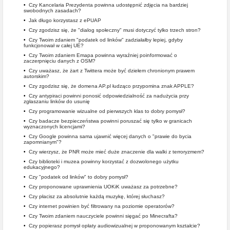
•
Czy Kancelaria Prezydenta powinna udostępnić zdjęcia na bardziej
swobodnych zasadach?
•
Jak długo korzystasz z ePUAP
•
Czy zgodzisz się, że "dialog społeczny" musi dotyczyć tylko trzech stron?
•
Czy Twoim zdaniem "podatek od linków" zadziałałby lepiej, gdyby
funkcjonował w całej UE?
•
Czy Twoim zdaniem Emapa powinna wyraźniej poinformować o
zaczerpnięciu danych z OSM?
•
Czy uważasz, że żart z Twittera może być dziełem chronionym prawem
autorskim?
•
Czy zgodzisz się, że domena AP.pl łudząco przypomina znak APPLE?
•
Czy antypiraci powinni ponosić odpowiedzialność za nadużycia przy
zgłaszaniu linków do usunię
•
Czy programowanie wizualne od pierwszych klas to dobry pomysł?
•
Czy badacze bezpieczeństwa powinni poruszać się tylko w granicach
wyznaczonych licencjami?
•
Czy Google powinna sama ujawnić więcej danych o "prawie do bycia
zapomnianym"?
•
Czy wierzysz, że PNR może mieć duże znaczenie dla walki z terroryzmem?
•
Czy biblioteki i muzea powinny korzystać z dozwolonego użytku
edukacyjnego?
•
Czy "podatek od linków" to dobry pomysł?
•
Czy proponowane uprawnienia UOKiK uważasz za potrzebne?
•
Czy płacisz za absolutnie każdą muzykę, której słuchasz?
•
Czy internet powinien być filtrowany na poziomie operatorów?
•
Czy Twoim zdaniem nauczyciele powinni sięgać po Minecrafta?
•
Czy popierasz pomysł opłaty audiowizualnej w proponowanym kształcie?