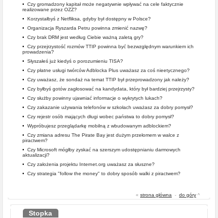
•
Czy gromadzony kapitał może negatywnie wpływać na cele faktycznie
realizowane przez OZZ?
•
Korzystałbyś z Netfliksa, gdyby był dostępny w Polsce?
•
Organizacja Ryszarda Petru powinna zmienić nazwę?
•
Czy brak DRM jest według Ciebie ważną zaletą gry?
•
Czy przejrzystość rozmów TTIP powinna być bezwzględnym warunkiem ich
prowadzenia?
•
Słyszałeś już kiedyś o porozumieniu TISA?
•
Czy płatne usługi twórców Adblocka Plus uważasz za coś nieetycznego?
•
Czy uważasz, że sondaż na temat TTIP był przeprowadzony jak należy?
•
Czy byłbyś gotów zagłosować na kandydata, który był bardziej przejrzysty?
•
Czy służby powinny ujawniać informacje o wykrytych lukach?
•
Czy zakazanie używania telefonów w szkołach uważasz za dobry pomysł?
•
Czy rejestr osób mających długi wobec państwa to dobry pomysł?
•
Wypróbujesz przeglądarkę mobilną z wbudowanym adblockiem?
•
Czy zmiana adresu The Pirate Bay jest dużym przełomem w walce z
piractwem?
•
Czy Microsoft mógłby zyskać na szerszym udostępnianiu darmowych
aktualizacji?
•
Czy założenia projektu Internet.org uważasz za słuszne?
•
Czy strategia "follow the money" to dobry sposób walki z piractwem?
«
strona główna
-
do góry
^
Stopka