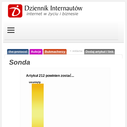
< reklama
the:protocol
Aukcje
Bukmacherzy
Dodaj artykuł / link
Sonda
Artykuł 212 powinien zostać...
usunięty