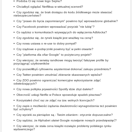
•
Podoba Ci się nowe logo Sejmu?
•
Chciałbyś oglądać Netfliksa w wirtualnej scenerii?
•
Czy zgodzisz się, że brak dostępu do kodu źródłowego może stwarzać
niebezpieczeństwo?
•
Czy "prawo do bycia zapomnianym" powinno być wprowadzone globalnie?
•
Czy Facebook powinien wprowadzać przycisk "nie lubię"?
•
Co sądzisz o komunikatach wzywających do wyłączenia Adblocka?
•
Czy zgodzisz się, że rynek książki jest wrażliwy na cenę?
•
Czy nowa ustawa o re-use to dobry pomysł?
•
Czy rządowe e-podręczniki powinny być w pełni otwarte?
•
Czy "platforma dla ofiar Google" to pożyteczny projekt?
•
Czy wierzysz, że serwisy randkowe mogą tworzyć fałszywe profile by
przyciągnąć użytkowników
•
Czy pozwoliłbyś cyfrowemu asystentowi dokonać zakupu przedmiotu?
•
Czy Twitter powinien utrudniać zbieranie skasowanych wpisów?
•
Czy ZOO powinno ograniczać komercyjne wykorzystanie zdjęć
odwiedzających?
•
Czy nowa polityka prywatności Spotify idzie zbyt daleko?
•
Obecność usługi Netflix w Polsce spowoduje spadek piractwa?
•
Korzystałeś choć raz ze zdjęć na tzw. wolnych licencjach?
•
Czy zapis o możliwości żądania dwukrotności wynagrodzenia też powinien
być uchylony?
•
Czy wycieki za pieniądze są - Twoim zdaniem - etycznie dopuszczalne?
•
Czy sądzisz, że Alphabet ułatwi Google rozwijanie nowych przedsięwzięć?
•
Czy wierzysz, że stała cena książki rozwiąże problemy polskiego rynku
wydawniczego?