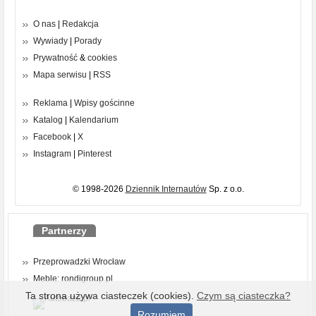
O nas
|
Redakcja
Wywiady
|
Porady
Prywatność
&
cookies
Mapa serwisu
|
RSS
Reklama
|
Wpisy gościnne
Katalog
|
Kalendarium
Facebook
|
X
Instagram
|
Pinterest
© 1998-2026
Dziennik Internautów
Sp. z o.o.
Partnerzy
Przeprowadzki Wrocław
Meble: rondigroup.pl
Ta strona używa ciasteczek (cookies).
Czym są ciasteczka?
Rozumiem