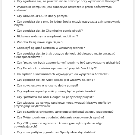
•
Czy zgadzasz się, że piractwo może otworzyć oczy wytwórniom filmowym?
•
Wymienisz komputer, jeśli zobaczysz ostrzeżenie przed państwowym
atakiem?
•
Czy DRM dla JPEG to dobry pomysł?
•
Czy zgodzisz się z tym, że jedne źródła muzyki napędzają zainteresowanie
innymi?
•
Czy zgodzisz się, że Chomikuj to serwis piracki?
•
Blokujesz reklamy na urządzeniu mobilnym?
•
Podoba Ci się nowe logo Sejmu?
•
Chciałbyś oglądać Netfliksa w wirtualnej scenerii?
•
Czy zgodzisz się, że brak dostępu do kodu źródłowego może stwarzać
niebezpieczeństwo?
•
Czy "prawo do bycia zapomnianym" powinno być wprowadzone globalnie?
•
Czy Facebook powinien wprowadzać przycisk "nie lubię"?
•
Co sądzisz o komunikatach wzywających do wyłączenia Adblocka?
•
Czy zgodzisz się, że rynek książki jest wrażliwy na cenę?
•
Czy nowa ustawa o re-use to dobry pomysł?
•
Czy rządowe e-podręczniki powinny być w pełni otwarte?
•
Czy "platforma dla ofiar Google" to pożyteczny projekt?
•
Czy wierzysz, że serwisy randkowe mogą tworzyć fałszywe profile by
przyciągnąć użytkowników
•
Czy pozwoliłbyś cyfrowemu asystentowi dokonać zakupu przedmiotu?
•
Czy Twitter powinien utrudniać zbieranie skasowanych wpisów?
•
Czy ZOO powinno ograniczać komercyjne wykorzystanie zdjęć
odwiedzających?
•
Czy nowa polityka prywatności Spotify idzie zbyt daleko?