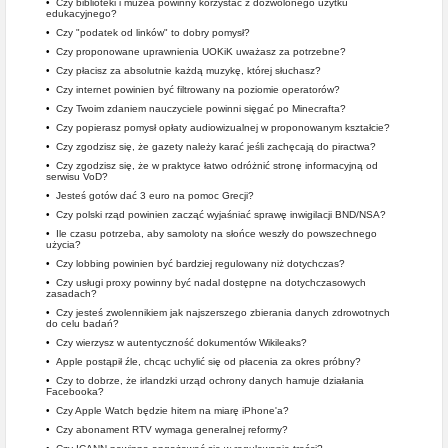
•
Czy biblioteki i muzea powinny korzystać z dozwolonego użytku
edukacyjnego?
•
Czy "podatek od linków" to dobry pomysł?
•
Czy proponowane uprawnienia UOKiK uważasz za potrzebne?
•
Czy płacisz za absolutnie każdą muzykę, której słuchasz?
•
Czy internet powinien być filtrowany na poziomie operatorów?
•
Czy Twoim zdaniem nauczyciele powinni sięgać po Minecrafta?
•
Czy popierasz pomysł opłaty audiowizualnej w proponowanym kształcie?
•
Czy zgodzisz się, że gazety należy karać jeśli zachęcają do piractwa?
•
Czy zgodzisz się, że w praktyce łatwo odróżnić stronę informacyjną od
serwisu VoD?
•
Jesteś gotów dać 3 euro na pomoc Grecji?
•
Czy polski rząd powinien zacząć wyjaśniać sprawę inwigilacji BND/NSA?
•
Ile czasu potrzeba, aby samoloty na słońce weszły do powszechnego
użycia?
•
Czy lobbing powinien być bardziej regulowany niż dotychczas?
•
Czy usługi proxy powinny być nadal dostępne na dotychczasowych
zasadach?
•
Czy jesteś zwolennikiem jak najszerszego zbierania danych zdrowotnych
do celu badań?
•
Czy wierzysz w autentyczność dokumentów Wikileaks?
•
Apple postąpił źle, chcąc uchylić się od płacenia za okres próbny?
•
Czy to dobrze, że irlandzki urząd ochrony danych hamuje działania
Facebooka?
•
Czy Apple Watch będzie hitem na miarę iPhone'a?
•
Czy abonament RTV wymaga generalnej reformy?