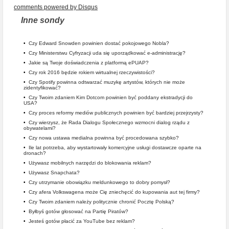
comments powered by
Disqus
Inne sondy
•
Czy Edward Snowden powinien dostać pokojowego Nobla?
•
Czy Ministerstwu Cyfryzacji uda się uporządkować e-administrację?
•
Jakie są Twoje doświadczenia z platformą ePUAP?
•
Czy rok 2016 będzie rokiem wirtualnej rzeczywistości?
•
Czy Spotify powinna odtwarzać muzykę artystów, których nie może
zidentyfikować?
•
Czy Twoim zdaniem Kim Dotcom powinien być poddany ekstradycji do
USA?
•
Czy proces reformy mediów publicznych powinien być bardziej przejrzysty?
•
Czy wierzysz, że Rada Dialogu Społecznego wzmocni dialog rządu z
obywatelami?
•
Czy nowa ustawa medialna powinna być procedowana szybko?
•
Ile lat potrzeba, aby wystartowały komercyjne usługi dostawcze oparte na
dronach?
•
Używasz mobilnych narzędzi do blokowania reklam?
•
Używasz Snapchata?
•
Czy utrzymanie obowiązku meldunkowego to dobry pomysł?
•
Czy afera Volkswagena może Cię zniechęcić do kupowania aut tej firmy?
•
Czy Twoim zdaniem należy politycznie chronić Pocztę Polską?
•
Byłbyś gotów głosować na Partię Piratów?
•
Jesteś gotów płacić za YouTube bez reklam?