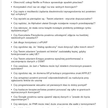
•
Obecność usługi Netflix w Polsce spowoduje spadek piractwa?
•
Korzystałeś choć raz ze zdjęć na tzw. wolnych licencjach?
•
Czy zapis o możliwości żądania dwukrotności wynagrodzenia też powinien
być uchylony?
•
Czy wycieki za pieniądze są - Twoim zdaniem - etycznie dopuszczalne?
•
Czy sądzisz, że Alphabet ułatwi Google rozwijanie nowych przedsięwzięć?
•
Czy wierzysz, że stała cena książki rozwiąże problemy polskiego rynku
wydawniczego?
•
Czy Kancelaria Prezydenta powinna udostępnić zdjęcia na bardziej
swobodnych zasadach?
•
Jak długo korzystasz z ePUAP
•
Czy zgodzisz się, że "dialog społeczny" musi dotyczyć tylko trzech stron?
•
Czy Twoim zdaniem "podatek od linków" zadziałałby lepiej, gdyby
funkcjonował w całej UE?
•
Czy Twoim zdaniem Emapa powinna wyraźniej poinformować o
zaczerpnięciu danych z OSM?
•
Czy uważasz, że żart z Twittera może być dziełem chronionym prawem
autorskim?
•
Czy zgodzisz się, że domena AP.pl łudząco przypomina znak APPLE?
•
Czy antypiraci powinni ponosić odpowiedzialność za nadużycia przy
zgłaszaniu linków do usunię
•
Czy programowanie wizualne od pierwszych klas to dobry pomysł?
•
Czy badacze bezpieczeństwa powinni poruszać się tylko w granicach
wyznaczonych licencjami?
•
Czy Google powinna sama ujawnić więcej danych o "prawie do bycia
zapomnianym"?
•
Czy wierzysz, że PNR może mieć duże znaczenie dla walki z terroryzmem?