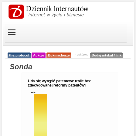
< reklama
the:protocol
Aukcje
Bukmacherzy
Dodaj artykuł / link
Sonda
Uda się wytępić patentowe trolle bez
zdecydowanej reformy patentów?
nie