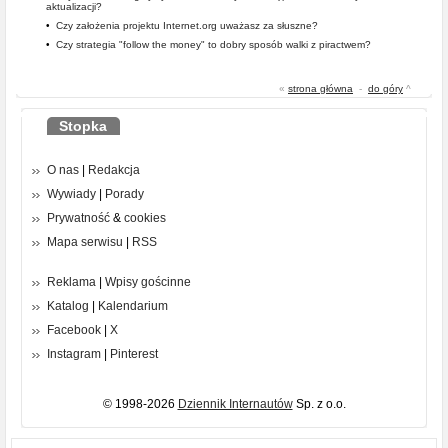
aktualizacji?
•
Czy założenia projektu Internet.org uważasz za słuszne?
•
Czy strategia "follow the money" to dobry sposób walki z piractwem?
«
strona główna
-
do góry
^
Stopka
O nas
|
Redakcja
Wywiady
|
Porady
Prywatność
&
cookies
Mapa serwisu
|
RSS
Reklama
|
Wpisy gościnne
Katalog
|
Kalendarium
Facebook
|
X
Instagram
|
Pinterest
© 1998-2026
Dziennik Internautów
Sp. z o.o.