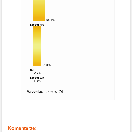
58.1%
raczej nie
37.8%
tak
2.7%
raczej tak
1.4%
Wszystkich głosów:
74
Komentarze: