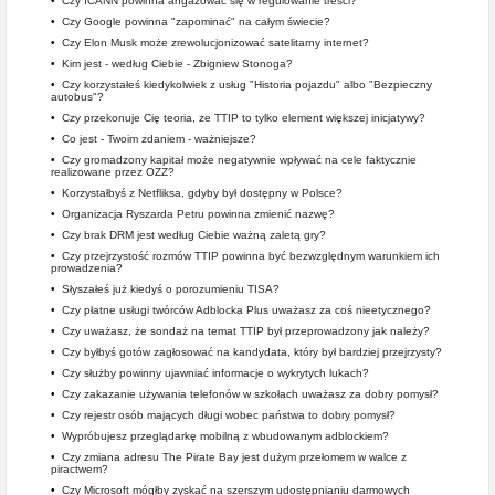
•
Czy ICANN powinna angażować się w regulowanie treści?
•
Czy Google powinna "zapominać" na całym świecie?
•
Czy Elon Musk może zrewolucjonizować satelitarny internet?
•
Kim jest - według Ciebie - Zbigniew Stonoga?
•
Czy korzystałeś kiedykolwiek z usług "Historia pojazdu" albo "Bezpieczny
autobus"?
•
Czy przekonuje Cię teoria, ze TTIP to tylko element większej inicjatywy?
•
Co jest - Twoim zdaniem - ważniejsze?
•
Czy gromadzony kapitał może negatywnie wpływać na cele faktycznie
realizowane przez OZZ?
•
Korzystałbyś z Netfliksa, gdyby był dostępny w Polsce?
•
Organizacja Ryszarda Petru powinna zmienić nazwę?
•
Czy brak DRM jest według Ciebie ważną zaletą gry?
•
Czy przejrzystość rozmów TTIP powinna być bezwzględnym warunkiem ich
prowadzenia?
•
Słyszałeś już kiedyś o porozumieniu TISA?
•
Czy płatne usługi twórców Adblocka Plus uważasz za coś nieetycznego?
•
Czy uważasz, że sondaż na temat TTIP był przeprowadzony jak należy?
•
Czy byłbyś gotów zagłosować na kandydata, który był bardziej przejrzysty?
•
Czy służby powinny ujawniać informacje o wykrytych lukach?
•
Czy zakazanie używania telefonów w szkołach uważasz za dobry pomysł?
•
Czy rejestr osób mających długi wobec państwa to dobry pomysł?
•
Wypróbujesz przeglądarkę mobilną z wbudowanym adblockiem?
•
Czy zmiana adresu The Pirate Bay jest dużym przełomem w walce z
piractwem?
•
Czy Microsoft mógłby zyskać na szerszym udostępnianiu darmowych