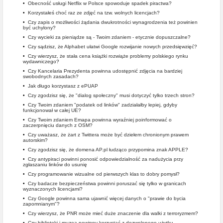
•
Obecność usługi Netflix w Polsce spowoduje spadek piractwa?
•
Korzystałeś choć raz ze zdjęć na tzw. wolnych licencjach?
•
Czy zapis o możliwości żądania dwukrotności wynagrodzenia też powinien
być uchylony?
•
Czy wycieki za pieniądze są - Twoim zdaniem - etycznie dopuszczalne?
•
Czy sądzisz, że Alphabet ułatwi Google rozwijanie nowych przedsięwzięć?
•
Czy wierzysz, że stała cena książki rozwiąże problemy polskiego rynku
wydawniczego?
•
Czy Kancelaria Prezydenta powinna udostępnić zdjęcia na bardziej
swobodnych zasadach?
•
Jak długo korzystasz z ePUAP
•
Czy zgodzisz się, że "dialog społeczny" musi dotyczyć tylko trzech stron?
•
Czy Twoim zdaniem "podatek od linków" zadziałałby lepiej, gdyby
funkcjonował w całej UE?
•
Czy Twoim zdaniem Emapa powinna wyraźniej poinformować o
zaczerpnięciu danych z OSM?
•
Czy uważasz, że żart z Twittera może być dziełem chronionym prawem
autorskim?
•
Czy zgodzisz się, że domena AP.pl łudząco przypomina znak APPLE?
•
Czy antypiraci powinni ponosić odpowiedzialność za nadużycia przy
zgłaszaniu linków do usunię
•
Czy programowanie wizualne od pierwszych klas to dobry pomysł?
•
Czy badacze bezpieczeństwa powinni poruszać się tylko w granicach
wyznaczonych licencjami?
•
Czy Google powinna sama ujawnić więcej danych o "prawie do bycia
zapomnianym"?
•
Czy wierzysz, że PNR może mieć duże znaczenie dla walki z terroryzmem?
•
Czy biblioteki i muzea powinny korzystać z dozwolonego użytku