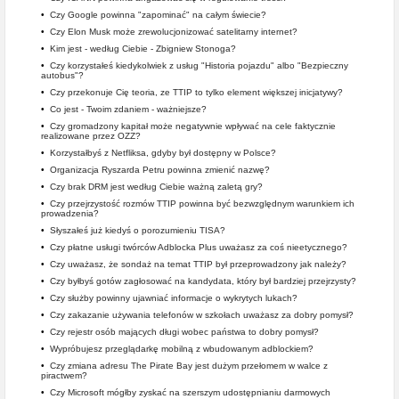
•
Czy Google powinna "zapominać" na całym świecie?
•
Czy Elon Musk może zrewolucjonizować satelitarny internet?
•
Kim jest - według Ciebie - Zbigniew Stonoga?
•
Czy korzystałeś kiedykolwiek z usług "Historia pojazdu" albo "Bezpieczny
autobus"?
•
Czy przekonuje Cię teoria, ze TTIP to tylko element większej inicjatywy?
•
Co jest - Twoim zdaniem - ważniejsze?
•
Czy gromadzony kapitał może negatywnie wpływać na cele faktycznie
realizowane przez OZZ?
•
Korzystałbyś z Netfliksa, gdyby był dostępny w Polsce?
•
Organizacja Ryszarda Petru powinna zmienić nazwę?
•
Czy brak DRM jest według Ciebie ważną zaletą gry?
•
Czy przejrzystość rozmów TTIP powinna być bezwzględnym warunkiem ich
prowadzenia?
•
Słyszałeś już kiedyś o porozumieniu TISA?
•
Czy płatne usługi twórców Adblocka Plus uważasz za coś nieetycznego?
•
Czy uważasz, że sondaż na temat TTIP był przeprowadzony jak należy?
•
Czy byłbyś gotów zagłosować na kandydata, który był bardziej przejrzysty?
•
Czy służby powinny ujawniać informacje o wykrytych lukach?
•
Czy zakazanie używania telefonów w szkołach uważasz za dobry pomysł?
•
Czy rejestr osób mających długi wobec państwa to dobry pomysł?
•
Wypróbujesz przeglądarkę mobilną z wbudowanym adblockiem?
•
Czy zmiana adresu The Pirate Bay jest dużym przełomem w walce z
piractwem?
•
Czy Microsoft mógłby zyskać na szerszym udostępnianiu darmowych