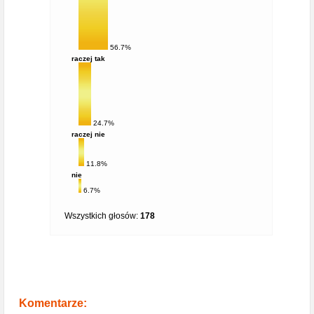
56.7%
raczej tak
24.7%
raczej nie
11.8%
nie
6.7%
Wszystkich głosów:
178
Komentarze: