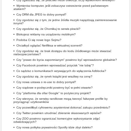
•
Czy zgadzasz się, że piractwo może otworzyć oczy wytwórniom filmowym?
•
Wymienisz komputer, jeśli zobaczysz ostrzeżenie przed państwowym
atakiem?
•
Czy DRM dla JPEG to dobry pomysł?
•
Czy zgodzisz się z tym, że jedne źródła muzyki napędzają zainteresowanie
innymi?
•
Czy zgodzisz się, że Chomikuj to serwis piracki?
•
Blokujesz reklamy na urządzeniu mobilnym?
•
Podoba Ci się nowe logo Sejmu?
•
Chciałbyś oglądać Netfliksa w wirtualnej scenerii?
•
Czy zgodzisz się, że brak dostępu do kodu źródłowego może stwarzać
niebezpieczeństwo?
•
Czy "prawo do bycia zapomnianym" powinno być wprowadzone globalnie?
•
Czy Facebook powinien wprowadzać przycisk "nie lubię"?
•
Co sądzisz o komunikatach wzywających do wyłączenia Adblocka?
•
Czy zgodzisz się, że rynek książki jest wrażliwy na cenę?
•
Czy nowa ustawa o re-use to dobry pomysł?
•
Czy rządowe e-podręczniki powinny być w pełni otwarte?
•
Czy "platforma dla ofiar Google" to pożyteczny projekt?
•
Czy wierzysz, że serwisy randkowe mogą tworzyć fałszywe profile by
przyciągnąć użytkowników
•
Czy pozwoliłbyś cyfrowemu asystentowi dokonać zakupu przedmiotu?
•
Czy Twitter powinien utrudniać zbieranie skasowanych wpisów?
•
Czy ZOO powinno ograniczać komercyjne wykorzystanie zdjęć
odwiedzających?
•
Czy nowa polityka prywatności Spotify idzie zbyt daleko?