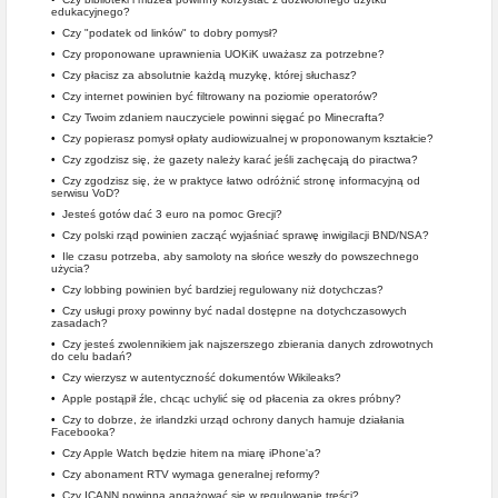
edukacyjnego?
•
Czy "podatek od linków" to dobry pomysł?
•
Czy proponowane uprawnienia UOKiK uważasz za potrzebne?
•
Czy płacisz za absolutnie każdą muzykę, której słuchasz?
•
Czy internet powinien być filtrowany na poziomie operatorów?
•
Czy Twoim zdaniem nauczyciele powinni sięgać po Minecrafta?
•
Czy popierasz pomysł opłaty audiowizualnej w proponowanym kształcie?
•
Czy zgodzisz się, że gazety należy karać jeśli zachęcają do piractwa?
•
Czy zgodzisz się, że w praktyce łatwo odróżnić stronę informacyjną od
serwisu VoD?
•
Jesteś gotów dać 3 euro na pomoc Grecji?
•
Czy polski rząd powinien zacząć wyjaśniać sprawę inwigilacji BND/NSA?
•
Ile czasu potrzeba, aby samoloty na słońce weszły do powszechnego
użycia?
•
Czy lobbing powinien być bardziej regulowany niż dotychczas?
•
Czy usługi proxy powinny być nadal dostępne na dotychczasowych
zasadach?
•
Czy jesteś zwolennikiem jak najszerszego zbierania danych zdrowotnych
do celu badań?
•
Czy wierzysz w autentyczność dokumentów Wikileaks?
•
Apple postąpił źle, chcąc uchylić się od płacenia za okres próbny?
•
Czy to dobrze, że irlandzki urząd ochrony danych hamuje działania
Facebooka?
•
Czy Apple Watch będzie hitem na miarę iPhone'a?
•
Czy abonament RTV wymaga generalnej reformy?
•
Czy ICANN powinna angażować się w regulowanie treści?