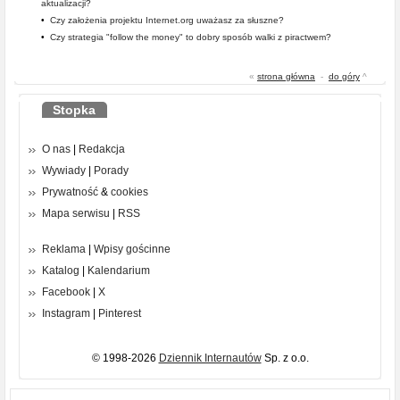
aktualizacji?
•
Czy założenia projektu Internet.org uważasz za słuszne?
•
Czy strategia "follow the money" to dobry sposób walki z piractwem?
«
strona główna
-
do góry
^
Stopka
O nas
|
Redakcja
Wywiady
|
Porady
Prywatność
&
cookies
Mapa serwisu
|
RSS
Reklama
|
Wpisy gościnne
Katalog
|
Kalendarium
Facebook
|
X
Instagram
|
Pinterest
© 1998-2026
Dziennik Internautów
Sp. z o.o.