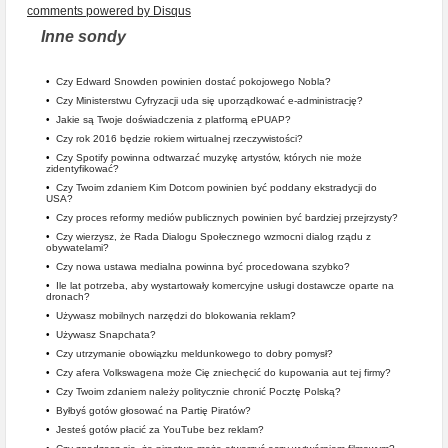
comments powered by
Disqus
Inne sondy
•
Czy Edward Snowden powinien dostać pokojowego Nobla?
•
Czy Ministerstwu Cyfryzacji uda się uporządkować e-administrację?
•
Jakie są Twoje doświadczenia z platformą ePUAP?
•
Czy rok 2016 będzie rokiem wirtualnej rzeczywistości?
•
Czy Spotify powinna odtwarzać muzykę artystów, których nie może
zidentyfikować?
•
Czy Twoim zdaniem Kim Dotcom powinien być poddany ekstradycji do
USA?
•
Czy proces reformy mediów publicznych powinien być bardziej przejrzysty?
•
Czy wierzysz, że Rada Dialogu Społecznego wzmocni dialog rządu z
obywatelami?
•
Czy nowa ustawa medialna powinna być procedowana szybko?
•
Ile lat potrzeba, aby wystartowały komercyjne usługi dostawcze oparte na
dronach?
•
Używasz mobilnych narzędzi do blokowania reklam?
•
Używasz Snapchata?
•
Czy utrzymanie obowiązku meldunkowego to dobry pomysł?
•
Czy afera Volkswagena może Cię zniechęcić do kupowania aut tej firmy?
•
Czy Twoim zdaniem należy politycznie chronić Pocztę Polską?
•
Byłbyś gotów głosować na Partię Piratów?
•
Jesteś gotów płacić za YouTube bez reklam?