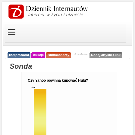
< reklama
the:protocol
Aukcje
Bukmacherzy
Dodaj artykuł / link
Sonda
Czy Yahoo powinna kupować Hulu?
nie