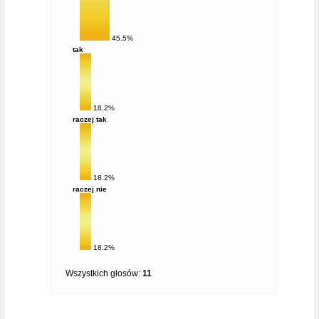
45.5%
tak
18.2%
raczej tak
18.2%
raczej nie
18.2%
Wszystkich głosów:
11