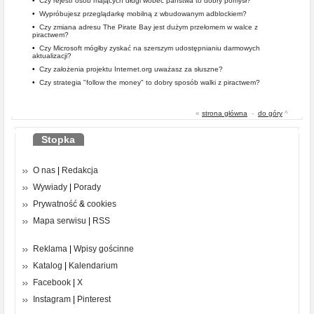
•
Czy rejestr osób mających długi wobec państwa to dobry pomysł?
•
Wypróbujesz przeglądarkę mobilną z wbudowanym adblockiem?
•
Czy zmiana adresu The Pirate Bay jest dużym przełomem w walce z
piractwem?
•
Czy Microsoft mógłby zyskać na szerszym udostępnianiu darmowych
aktualizacji?
•
Czy założenia projektu Internet.org uważasz za słuszne?
•
Czy strategia "follow the money" to dobry sposób walki z piractwem?
«
strona główna
-
do góry
^
Stopka
O nas
|
Redakcja
Wywiady
|
Porady
Prywatność
&
cookies
Mapa serwisu
|
RSS
Reklama
|
Wpisy gościnne
Katalog
|
Kalendarium
Facebook
|
X
Instagram
|
Pinterest