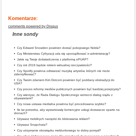
Komentarze:
comments powered by
Disqus
Inne sondy
•
Czy Edward Snowden powinien dostać pokojowego Nobla?
•
Czy Ministerstwu Cyfryzacji uda się uporządkować e-administrację?
•
Jakie są Twoje doświadczenia z platformą ePUAP?
•
Czy rok 2016 będzie rokiem wirtualnej rzeczywistości?
•
Czy Spotify powinna odtwarzać muzykę artystów, których nie może
zidentyfikować?
•
Czy Twoim zdaniem Kim Dotcom powinien być poddany ekstradycji do
USA?
•
Czy proces reformy mediów publicznych powinien być bardziej przejrzysty?
•
Czy wierzysz, że Rada Dialogu Społecznego wzmocni dialog rządu z
obywatelami?
•
Czy nowa ustawa medialna powinna być procedowana szybko?
•
Ile lat potrzeba, aby wystartowały komercyjne usługi dostawcze oparte na
dronach?
•
Używasz mobilnych narzędzi do blokowania reklam?
•
Używasz Snapchata?
•
Czy utrzymanie obowiązku meldunkowego to dobry pomysł?