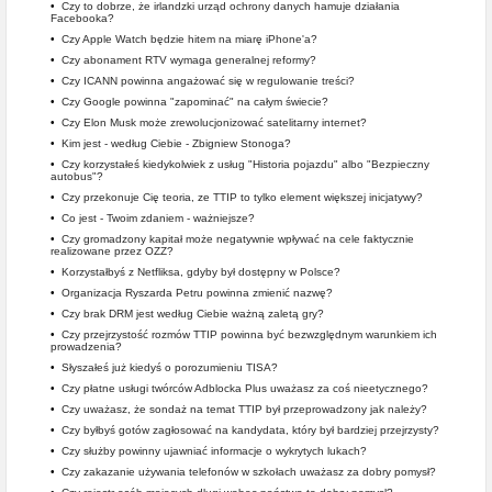
•
Czy to dobrze, że irlandzki urząd ochrony danych hamuje działania
Facebooka?
•
Czy Apple Watch będzie hitem na miarę iPhone'a?
•
Czy abonament RTV wymaga generalnej reformy?
•
Czy ICANN powinna angażować się w regulowanie treści?
•
Czy Google powinna "zapominać" na całym świecie?
•
Czy Elon Musk może zrewolucjonizować satelitarny internet?
•
Kim jest - według Ciebie - Zbigniew Stonoga?
•
Czy korzystałeś kiedykolwiek z usług "Historia pojazdu" albo "Bezpieczny
autobus"?
•
Czy przekonuje Cię teoria, ze TTIP to tylko element większej inicjatywy?
•
Co jest - Twoim zdaniem - ważniejsze?
•
Czy gromadzony kapitał może negatywnie wpływać na cele faktycznie
realizowane przez OZZ?
•
Korzystałbyś z Netfliksa, gdyby był dostępny w Polsce?
•
Organizacja Ryszarda Petru powinna zmienić nazwę?
•
Czy brak DRM jest według Ciebie ważną zaletą gry?
•
Czy przejrzystość rozmów TTIP powinna być bezwzględnym warunkiem ich
prowadzenia?
•
Słyszałeś już kiedyś o porozumieniu TISA?
•
Czy płatne usługi twórców Adblocka Plus uważasz za coś nieetycznego?
•
Czy uważasz, że sondaż na temat TTIP był przeprowadzony jak należy?
•
Czy byłbyś gotów zagłosować na kandydata, który był bardziej przejrzysty?
•
Czy służby powinny ujawniać informacje o wykrytych lukach?
•
Czy zakazanie używania telefonów w szkołach uważasz za dobry pomysł?