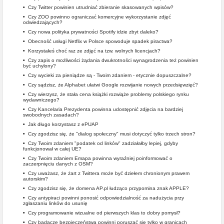
•
Czy Twitter powinien utrudniać zbieranie skasowanych wpisów?
•
Czy ZOO powinno ograniczać komercyjne wykorzystanie zdjęć
odwiedzających?
•
Czy nowa polityka prywatności Spotify idzie zbyt daleko?
•
Obecność usługi Netflix w Polsce spowoduje spadek piractwa?
•
Korzystałeś choć raz ze zdjęć na tzw. wolnych licencjach?
•
Czy zapis o możliwości żądania dwukrotności wynagrodzenia też powinien
być uchylony?
•
Czy wycieki za pieniądze są - Twoim zdaniem - etycznie dopuszczalne?
•
Czy sądzisz, że Alphabet ułatwi Google rozwijanie nowych przedsięwzięć?
•
Czy wierzysz, że stała cena książki rozwiąże problemy polskiego rynku
wydawniczego?
•
Czy Kancelaria Prezydenta powinna udostępnić zdjęcia na bardziej
swobodnych zasadach?
•
Jak długo korzystasz z ePUAP
•
Czy zgodzisz się, że "dialog społeczny" musi dotyczyć tylko trzech stron?
•
Czy Twoim zdaniem "podatek od linków" zadziałałby lepiej, gdyby
funkcjonował w całej UE?
•
Czy Twoim zdaniem Emapa powinna wyraźniej poinformować o
zaczerpnięciu danych z OSM?
•
Czy uważasz, że żart z Twittera może być dziełem chronionym prawem
autorskim?
•
Czy zgodzisz się, że domena AP.pl łudząco przypomina znak APPLE?
•
Czy antypiraci powinni ponosić odpowiedzialność za nadużycia przy
zgłaszaniu linków do usunię
•
Czy programowanie wizualne od pierwszych klas to dobry pomysł?
•
Czy badacze bezpieczeństwa powinni poruszać się tylko w granicach