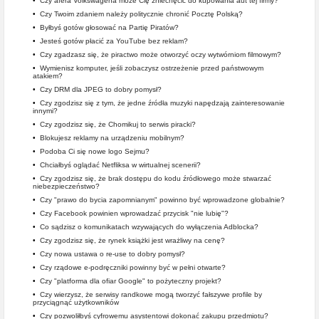
•
Czy afera Volkswagena może Cię zniechęcić do kupowania aut tej firmy?
•
Czy Twoim zdaniem należy politycznie chronić Pocztę Polską?
•
Byłbyś gotów głosować na Partię Piratów?
•
Jesteś gotów płacić za YouTube bez reklam?
•
Czy zgadzasz się, że piractwo może otworzyć oczy wytwórniom filmowym?
•
Wymienisz komputer, jeśli zobaczysz ostrzeżenie przed państwowym
atakiem?
•
Czy DRM dla JPEG to dobry pomysł?
•
Czy zgodzisz się z tym, że jedne źródła muzyki napędzają zainteresowanie
innymi?
•
Czy zgodzisz się, że Chomikuj to serwis piracki?
•
Blokujesz reklamy na urządzeniu mobilnym?
•
Podoba Ci się nowe logo Sejmu?
•
Chciałbyś oglądać Netfliksa w wirtualnej scenerii?
•
Czy zgodzisz się, że brak dostępu do kodu źródłowego może stwarzać
niebezpieczeństwo?
•
Czy "prawo do bycia zapomnianym" powinno być wprowadzone globalnie?
•
Czy Facebook powinien wprowadzać przycisk "nie lubię"?
•
Co sądzisz o komunikatach wzywających do wyłączenia Adblocka?
•
Czy zgodzisz się, że rynek książki jest wrażliwy na cenę?
•
Czy nowa ustawa o re-use to dobry pomysł?
•
Czy rządowe e-podręczniki powinny być w pełni otwarte?
•
Czy "platforma dla ofiar Google" to pożyteczny projekt?
•
Czy wierzysz, że serwisy randkowe mogą tworzyć fałszywe profile by
przyciągnąć użytkowników
•
Czy pozwoliłbyś cyfrowemu asystentowi dokonać zakupu przedmiotu?