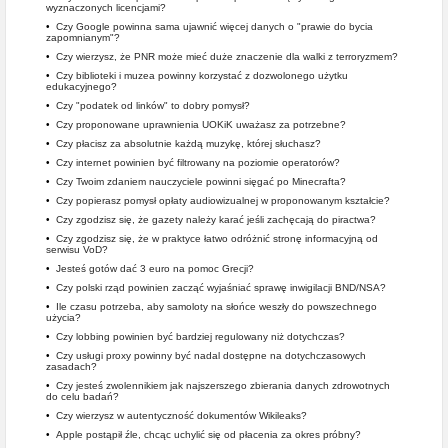
wyznaczonych licencjami?
•
Czy Google powinna sama ujawnić więcej danych o "prawie do bycia
zapomnianym"?
•
Czy wierzysz, że PNR może mieć duże znaczenie dla walki z terroryzmem?
•
Czy biblioteki i muzea powinny korzystać z dozwolonego użytku
edukacyjnego?
•
Czy "podatek od linków" to dobry pomysł?
•
Czy proponowane uprawnienia UOKiK uważasz za potrzebne?
•
Czy płacisz za absolutnie każdą muzykę, której słuchasz?
•
Czy internet powinien być filtrowany na poziomie operatorów?
•
Czy Twoim zdaniem nauczyciele powinni sięgać po Minecrafta?
•
Czy popierasz pomysł opłaty audiowizualnej w proponowanym kształcie?
•
Czy zgodzisz się, że gazety należy karać jeśli zachęcają do piractwa?
•
Czy zgodzisz się, że w praktyce łatwo odróżnić stronę informacyjną od
serwisu VoD?
•
Jesteś gotów dać 3 euro na pomoc Grecji?
•
Czy polski rząd powinien zacząć wyjaśniać sprawę inwigilacji BND/NSA?
•
Ile czasu potrzeba, aby samoloty na słońce weszły do powszechnego
użycia?
•
Czy lobbing powinien być bardziej regulowany niż dotychczas?
•
Czy usługi proxy powinny być nadal dostępne na dotychczasowych
zasadach?
•
Czy jesteś zwolennikiem jak najszerszego zbierania danych zdrowotnych
do celu badań?
•
Czy wierzysz w autentyczność dokumentów Wikileaks?
•
Apple postąpił źle, chcąc uchylić się od płacenia za okres próbny?