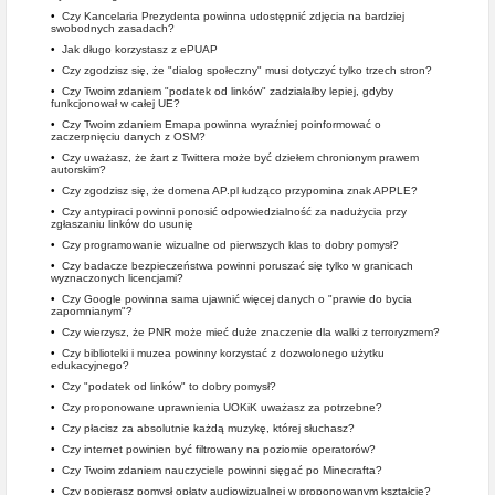
•
Czy Kancelaria Prezydenta powinna udostępnić zdjęcia na bardziej
swobodnych zasadach?
•
Jak długo korzystasz z ePUAP
•
Czy zgodzisz się, że "dialog społeczny" musi dotyczyć tylko trzech stron?
•
Czy Twoim zdaniem "podatek od linków" zadziałałby lepiej, gdyby
funkcjonował w całej UE?
•
Czy Twoim zdaniem Emapa powinna wyraźniej poinformować o
zaczerpnięciu danych z OSM?
•
Czy uważasz, że żart z Twittera może być dziełem chronionym prawem
autorskim?
•
Czy zgodzisz się, że domena AP.pl łudząco przypomina znak APPLE?
•
Czy antypiraci powinni ponosić odpowiedzialność za nadużycia przy
zgłaszaniu linków do usunię
•
Czy programowanie wizualne od pierwszych klas to dobry pomysł?
•
Czy badacze bezpieczeństwa powinni poruszać się tylko w granicach
wyznaczonych licencjami?
•
Czy Google powinna sama ujawnić więcej danych o "prawie do bycia
zapomnianym"?
•
Czy wierzysz, że PNR może mieć duże znaczenie dla walki z terroryzmem?
•
Czy biblioteki i muzea powinny korzystać z dozwolonego użytku
edukacyjnego?
•
Czy "podatek od linków" to dobry pomysł?
•
Czy proponowane uprawnienia UOKiK uważasz za potrzebne?
•
Czy płacisz za absolutnie każdą muzykę, której słuchasz?
•
Czy internet powinien być filtrowany na poziomie operatorów?
•
Czy Twoim zdaniem nauczyciele powinni sięgać po Minecrafta?
•
Czy popierasz pomysł opłaty audiowizualnej w proponowanym kształcie?