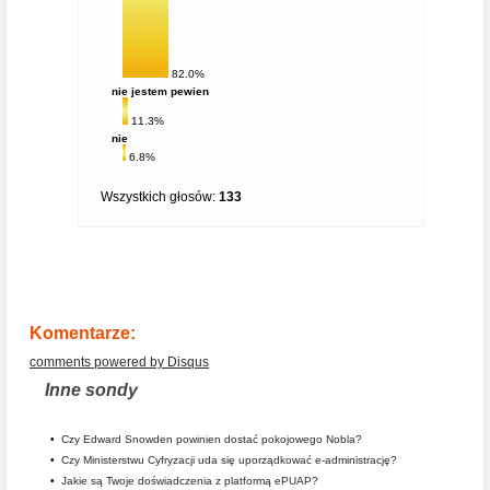
82.0%
nie jestem pewien
11.3%
nie
6.8%
Wszystkich głosów:
133
Komentarze:
comments powered by
Disqus
Inne sondy
•
Czy Edward Snowden powinien dostać pokojowego Nobla?
•
Czy Ministerstwu Cyfryzacji uda się uporządkować e-administrację?
•
Jakie są Twoje doświadczenia z platformą ePUAP?