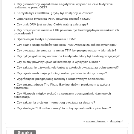
•
Czy gromadzony kapitał może negatywnie wpływać na cele faktycznie
realizowane przez OZZ?
•
Korzystałbyś z Netfliksa, gdyby był dostępny w Polsce?
•
Organizacja Ryszarda Petru powinna zmienić nazwę?
•
Czy brak DRM jest według Ciebie ważną zaletą gry?
•
Czy przejrzystość rozmów TTIP powinna być bezwzględnym warunkiem ich
prowadzenia?
•
Słyszałeś już kiedyś o porozumieniu TISA?
•
Czy płatne usługi twórców Adblocka Plus uważasz za coś nieetycznego?
•
Czy uważasz, że sondaż na temat TTIP był przeprowadzony jak należy?
•
Czy byłbyś gotów zagłosować na kandydata, który był bardziej przejrzysty?
•
Czy służby powinny ujawniać informacje o wykrytych lukach?
•
Czy zakazanie używania telefonów w szkołach uważasz za dobry pomysł?
•
Czy rejestr osób mających długi wobec państwa to dobry pomysł?
•
Wypróbujesz przeglądarkę mobilną z wbudowanym adblockiem?
•
Czy zmiana adresu The Pirate Bay jest dużym przełomem w walce z
piractwem?
•
Czy Microsoft mógłby zyskać na szerszym udostępnianiu darmowych
aktualizacji?
•
Czy założenia projektu Internet.org uważasz za słuszne?
•
Czy strategia "follow the money" to dobry sposób walki z piractwem?
«
strona główna
-
do góry
^
Stopka