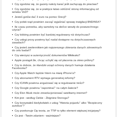
•
Czy zgodzisz się, że gazety należy karać jeśli zachęcają do piractwa?
•
Czy zgodzisz się, że w praktyce łatwo odróżnić stronę informacyjną od
serwisu VoD?
•
Jesteś gotów dać 3 euro na pomoc Grecji?
•
Czy polski rząd powinien zacząć wyjaśniać sprawę inwigilacji BND/NSA?
•
Ile czasu potrzeba, aby samoloty na słońce weszły do powszechnego
użycia?
•
Czy lobbing powinien być bardziej regulowany niż dotychczas?
•
Czy usługi proxy powinny być nadal dostępne na dotychczasowych
zasadach?
•
Czy jesteś zwolennikiem jak najszerszego zbierania danych zdrowotnych
do celu badań?
•
Czy wierzysz w autentyczność dokumentów Wikileaks?
•
Apple postąpił źle, chcąc uchylić się od płacenia za okres próbny?
•
Czy to dobrze, że irlandzki urząd ochrony danych hamuje działania
Facebooka?
•
Czy Apple Watch będzie hitem na miarę iPhone'a?
•
Czy abonament RTV wymaga generalnej reformy?
•
Czy ICANN powinna angażować się w regulowanie treści?
•
Czy Google powinna "zapominać" na całym świecie?
•
Czy Elon Musk może zrewolucjonizować satelitarny internet?
•
Kim jest - według Ciebie - Zbigniew Stonoga?
•
Czy korzystałeś kiedykolwiek z usług "Historia pojazdu" albo "Bezpieczny
autobus"?
•
Czy przekonuje Cię teoria, ze TTIP to tylko element większej inicjatywy?
•
Co jest - Twoim zdaniem - ważniejsze?