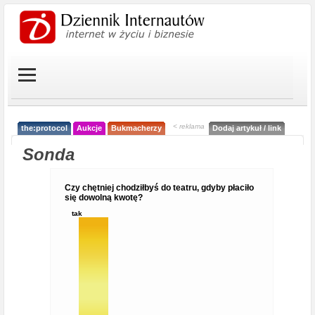
< reklama
the:protocol
Aukcje
Bukmacherzy
Dodaj artykuł / link
Sonda
Czy chętniej chodziłbyś do teatru, gdyby płaciło
się dowolną kwotę?
tak