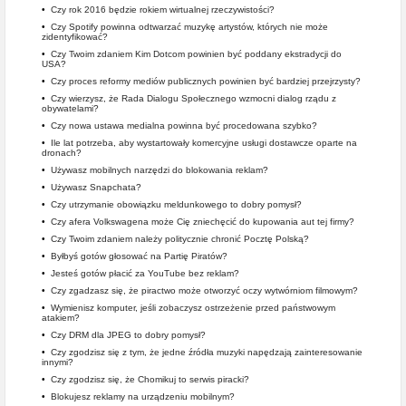
•
Czy rok 2016 będzie rokiem wirtualnej rzeczywistości?
•
Czy Spotify powinna odtwarzać muzykę artystów, których nie może
zidentyfikować?
•
Czy Twoim zdaniem Kim Dotcom powinien być poddany ekstradycji do
USA?
•
Czy proces reformy mediów publicznych powinien być bardziej przejrzysty?
•
Czy wierzysz, że Rada Dialogu Społecznego wzmocni dialog rządu z
obywatelami?
•
Czy nowa ustawa medialna powinna być procedowana szybko?
•
Ile lat potrzeba, aby wystartowały komercyjne usługi dostawcze oparte na
dronach?
•
Używasz mobilnych narzędzi do blokowania reklam?
•
Używasz Snapchata?
•
Czy utrzymanie obowiązku meldunkowego to dobry pomysł?
•
Czy afera Volkswagena może Cię zniechęcić do kupowania aut tej firmy?
•
Czy Twoim zdaniem należy politycznie chronić Pocztę Polską?
•
Byłbyś gotów głosować na Partię Piratów?
•
Jesteś gotów płacić za YouTube bez reklam?
•
Czy zgadzasz się, że piractwo może otworzyć oczy wytwórniom filmowym?
•
Wymienisz komputer, jeśli zobaczysz ostrzeżenie przed państwowym
atakiem?
•
Czy DRM dla JPEG to dobry pomysł?
•
Czy zgodzisz się z tym, że jedne źródła muzyki napędzają zainteresowanie
innymi?
•
Czy zgodzisz się, że Chomikuj to serwis piracki?
•
Blokujesz reklamy na urządzeniu mobilnym?