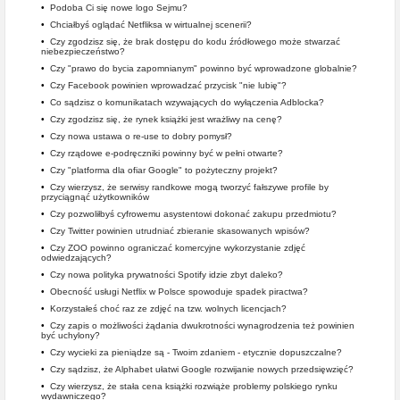
•
Podoba Ci się nowe logo Sejmu?
•
Chciałbyś oglądać Netfliksa w wirtualnej scenerii?
•
Czy zgodzisz się, że brak dostępu do kodu źródłowego może stwarzać
niebezpieczeństwo?
•
Czy "prawo do bycia zapomnianym" powinno być wprowadzone globalnie?
•
Czy Facebook powinien wprowadzać przycisk "nie lubię"?
•
Co sądzisz o komunikatach wzywających do wyłączenia Adblocka?
•
Czy zgodzisz się, że rynek książki jest wrażliwy na cenę?
•
Czy nowa ustawa o re-use to dobry pomysł?
•
Czy rządowe e-podręczniki powinny być w pełni otwarte?
•
Czy "platforma dla ofiar Google" to pożyteczny projekt?
•
Czy wierzysz, że serwisy randkowe mogą tworzyć fałszywe profile by
przyciągnąć użytkowników
•
Czy pozwoliłbyś cyfrowemu asystentowi dokonać zakupu przedmiotu?
•
Czy Twitter powinien utrudniać zbieranie skasowanych wpisów?
•
Czy ZOO powinno ograniczać komercyjne wykorzystanie zdjęć
odwiedzających?
•
Czy nowa polityka prywatności Spotify idzie zbyt daleko?
•
Obecność usługi Netflix w Polsce spowoduje spadek piractwa?
•
Korzystałeś choć raz ze zdjęć na tzw. wolnych licencjach?
•
Czy zapis o możliwości żądania dwukrotności wynagrodzenia też powinien
być uchylony?
•
Czy wycieki za pieniądze są - Twoim zdaniem - etycznie dopuszczalne?
•
Czy sądzisz, że Alphabet ułatwi Google rozwijanie nowych przedsięwzięć?
•
Czy wierzysz, że stała cena książki rozwiąże problemy polskiego rynku
wydawniczego?