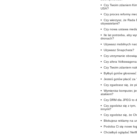
•
Czy Twoim zdaniem Kim
USA?
•
Czy proces reformy medi
•
Czy wierzysz, że Rada 
obywatelami?
•
Czy nowa ustawa medi
•
Ile lat potrzeba, aby w
dronach?
•
Używasz mobilnych nar
•
Używasz Snapchata?
•
Czy utrzymanie obowią
•
Czy afera Volkswagena 
•
Czy Twoim zdaniem nale
•
Byłbyś gotów głosować 
•
Jesteś gotów płacić za
•
Czy zgadzasz się, że p
•
Wymienisz komputer, je
atakiem?
•
Czy DRM dla JPEG to d
•
Czy zgodzisz się z tym
innymi?
•
Czy zgodzisz się, że Cho
•
Blokujesz reklamy na u
•
Podoba Ci się nowe lo
•
Chciałbyś oglądać Netfli