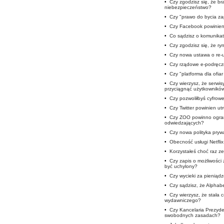
•
Czy zgodzisz się, że b
niebezpieczeństwo?
•
Czy "prawo do bycia z
•
Czy Facebook powinien 
•
Co sądzisz o komunika
•
Czy zgodzisz się, że ryn
•
Czy nowa ustawa o re-u
•
Czy rządowe e-podręczn
•
Czy "platforma dla ofia
•
Czy wierzysz, że serwis
przyciągnąć użytkownikó
•
Czy pozwoliłbyś cyfro
•
Czy Twitter powinien u
•
Czy ZOO powinno ogran
odwiedzających?
•
Czy nowa polityka prywa
•
Obecność usługi Netfli
•
Korzystałeś choć raz ze
•
Czy zapis o możliwości
być uchylony?
•
Czy wycieki za pieniąd
•
Czy sądzisz, że Alphab
•
Czy wierzysz, że stała 
wydawniczego?
•
Czy Kancelaria Prezyde
swobodnych zasadach?