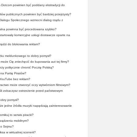
 Dotcom powinien być poddany ekstradycji do
ów publicznych powinien być bardziej przejrzysty?
Dialogu Społecznego wzmocni dialog rządu z
alna powinna być procedowana szybko?
ystartowały komercyjne usługi dostawcze oparte na
zędzi do blokowania reklam?
zku meldunkowego to dobry pomysł?
może Cię zniechęcić do kupowania aut tej firmy?
ży politycznie chronić Pocztę Polską?
na Partię Piratów?
 YouTube bez reklam?
iractwo może otworzyć oczy wytwórniom filmowym?
śli zobaczysz ostrzeżenie przed państwowym
obry pomysł?
, że jedne źródła muzyki napędzają zainteresowanie
mikuj to serwis piracki?
rządzeniu mobilnym?
go Sejmu?
ksa w wirtualnej scenerii?