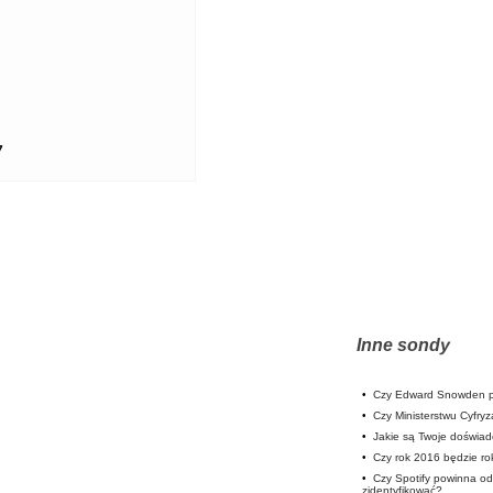
7
Inne sondy
•
Czy Edward Snowden p
•
Czy Ministerstwu Cyfryz
•
Jakie są Twoje doświa
•
Czy rok 2016 będzie rok
•
Czy Spotify powinna od
zidentyfikować?