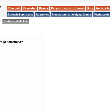
Poradniki
Pieniądze
Biznes
Bezpieczeństwo
Prawo
Dom
Nauka i T
Zdrowie i styl życia
Rozrywka
Pressroom i artykuły gościnne
Wydarzenia 
a
Dodaj artykuł / link
zego smartfona?