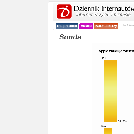
< reklam
the:protocol
Aukcje
Bukmacherzy
Sonda
Apple zbuduje więks
Tak
62.2%
Nie