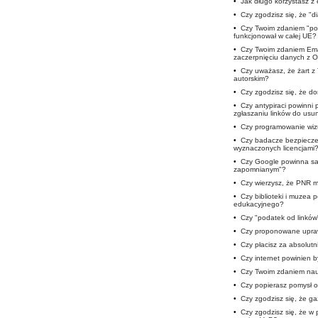
•
Jak długo korzystasz 
•
Czy zgodzisz się, że "d
•
Czy Twoim zdaniem "pod
funkcjonował w całej UE?
•
Czy Twoim zdaniem Ema
zaczerpnięciu danych z 
•
Czy uważasz, że żart z
autorskim?
•
Czy zgodzisz się, że 
•
Czy antypiraci powinni
zgłaszaniu linków do usun
•
Czy programowanie wizu
•
Czy badacze bezpieczeń
wyznaczonych licencjami
•
Czy Google powinna sam
zapomnianym"?
•
Czy wierzysz, że PNR m
•
Czy biblioteki i muzea
edukacyjnego?
•
Czy "podatek od linków
•
Czy proponowane upra
•
Czy płacisz za absolutn
•
Czy internet powinien b
•
Czy Twoim zdaniem nauc
•
Czy popierasz pomysł o
•
Czy zgodzisz się, że ga
•
Czy zgodzisz się, że w 