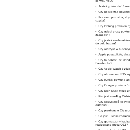
serwisu VoD?
•
Jesteś gotów dać 3 eur
•
Czy polski rząd powini
•
Ile czasu potrzeba, ab
użycia?
•
Czy lobbing powinien b
•
Czy usługi proxy powi
zasadach?
•
Czy jesteś zwolennikie
do celu badań?
•
Czy wierzysz w autent
•
Apple postąpił źle, chc
•
Czy to dobrze, że irlan
Facebooka?
•
Czy Apple Watch będzie
•
Czy abonament RTV wy
•
Czy ICANN powinna ang
•
Czy Google powinna "z
•
Czy Elon Musk może zre
•
Kim jest - według Ciebi
•
Czy korzystałeś kiedyko
autobus"?
•
Czy przekonuje Cię teor
•
Co jest - Twoim zdaniem
•
Czy gromadzony kapitał
realizowane przez OZZ?