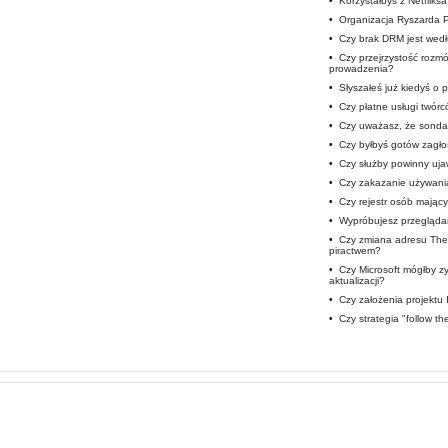
•
Korzystałbyś z Netfliks
•
Organizacja Ryszarda 
•
Czy brak DRM jest wedł
•
Czy przejrzystość roz
prowadzenia?
•
Słyszałeś już kiedyś o
•
Czy płatne usługi twór
•
Czy uważasz, że sondaż
•
Czy byłbyś gotów zagłos
•
Czy służby powinny uja
•
Czy zakazanie używani
•
Czy rejestr osób mając
•
Wypróbujesz przegląda
•
Czy zmiana adresu The 
piractwem?
•
Czy Microsoft mógłby 
aktualizacji?
•
Czy założenia projektu
•
Czy strategia "follow t