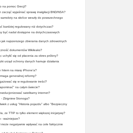
o na pomoc Grecji?
en zacząć wyjaśniać sprawę inwigilacji BND/NSA?
y samoloty na słońce weszły do powszechnego
yć bardziej regulowany niż dotychczas?
nny być nadal dostępne na dotychczasowych
m jak najszerszego zbierania danych zdrowotnych
yczność dokumentów Wikileaks?
ąc uchylić się od płacenia za okres próbny?
dzki urząd ochrony danych hamuje działania
 hitem na miarę iPhone'a?
maga generalnej reformy?
ażować się w regulowanie treści?
apominać" na całym świecie?
wolucjonizować satelitarny internet?
e - Zbigniew Stonoga?
lwiek z usług "Historia pojazdu" albo "Bezpieczny
ia, ze TTIP to tylko element większej inicjatywy?
 - ważniejsze?
 może negatywnie wpływać na cele faktycznie