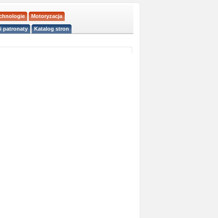
echnologie
Motoryzacja
i patronaty
Katalog stron