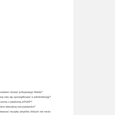
owinien dostać pokojowego Nobla?
acji uda się uporządkować e-administrację?
dczenia z platformą ePUAP?
iem wirtualnej rzeczywistości?
twarzać muzykę artystów, których nie może