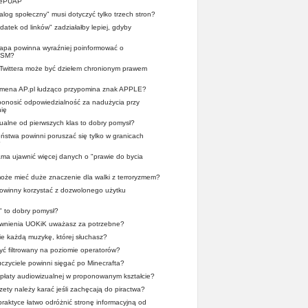
z ePUAP
ialog społeczny" musi dotyczyć tylko trzech stron?
atek od linków" zadziałałby lepiej, gdyby
pa powinna wyraźniej poinformować o
OSM?
 Twittera może być dziełem chronionym prawem
domena AP.pl łudząco przypomina znak APPLE?
 ponosić odpowiedzialność za nadużycia przy
ię
alne od pierwszych klas to dobry pomysł?
stwa powinni poruszać się tylko w granicach
?
a ujawnić więcej danych o "prawie do bycia
oże mieć duże znaczenie dla walki z terroryzmem?
 powinny korzystać z dozwolonego użytku
" to dobry pomysł?
wnienia UOKiK uważasz za potrzebne?
ie każdą muzykę, której słuchasz?
yć filtrowany na poziomie operatorów?
zyciele powinni sięgać po Minecrafta?
płaty audiowizualnej w proponowanym kształcie?
zety należy karać jeśli zachęcają do piractwa?
praktyce łatwo odróżnić stronę informacyjną od