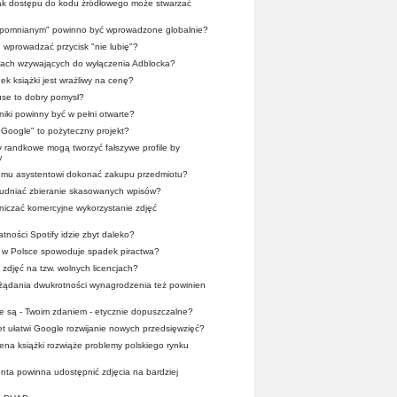
rak dostępu do kodu źródłowego może stwarzać
apomnianym" powinno być wprowadzone globalnie?
wprowadzać przycisk "nie lubię"?
tach wzywających do wyłączenia Adblocka?
ek książki jest wrażliwy na cenę?
se to dobry pomysł?
iki powinny być w pełni otwarte?
r Google" to pożyteczny projekt?
y randkowe mogą tworzyć fałszywe profile by
w
wemu asystentowi dokonać zakupu przedmiotu?
trudniać zbieranie skasowanych wpisów?
iczać komercyjne wykorzystanie zdjęć
tności Spotify idzie zbyt daleko?
x w Polsce spowoduje spadek piractwa?
 zdjęć na tzw. wolnych licencjach?
 żądania dwukrotności wynagrodzenia też powinien
ze są - Twoim zdaniem - etycznie dopuszczalne?
et ułatwi Google rozwijanie nowych przedsięwzięć?
cena książki rozwiąże problemy polskiego rynku
nta powinna udostępnić zdjęcia na bardziej