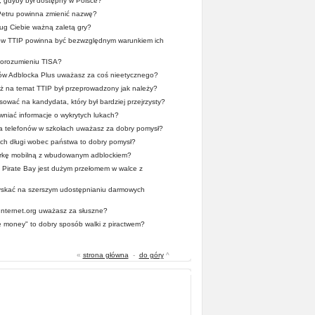
a, gdyby był dostępny w Polsce?
Petru powinna zmienić nazwę?
ug Ciebie ważną zaletą gry?
mów TTIP powinna być bezwzględnym warunkiem ich
 porozumieniu TISA?
ców Adblocka Plus uważasz za coś nieetycznego?
 na temat TTIP był przeprowadzony jak należy?
ować na kandydata, który był bardziej przejrzysty?
wniać informacje o wykrytych lukach?
a telefonów w szkołach uważasz za dobry pomysł?
ych długi wobec państwa to dobry pomysł?
rkę mobilną z wbudowanym adblockiem?
Pirate Bay jest dużym przełomem w walce z
zyskać na szerszym udostępnianiu darmowych
 Internet.org uważasz za słuszne?
he money" to dobry sposób walki z piractwem?
«
strona główna
-
do góry
^