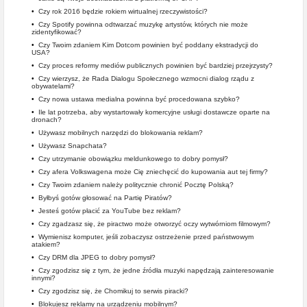
•
Czy rok 2016 będzie rokiem wirtualnej rzeczywistości?
•
Czy Spotify powinna odtwarzać muzykę artystów, których nie może
zidentyfikować?
•
Czy Twoim zdaniem Kim Dotcom powinien być poddany ekstradycji do
USA?
•
Czy proces reformy mediów publicznych powinien być bardziej przejrzysty?
•
Czy wierzysz, że Rada Dialogu Społecznego wzmocni dialog rządu z
obywatelami?
•
Czy nowa ustawa medialna powinna być procedowana szybko?
•
Ile lat potrzeba, aby wystartowały komercyjne usługi dostawcze oparte na
dronach?
•
Używasz mobilnych narzędzi do blokowania reklam?
•
Używasz Snapchata?
•
Czy utrzymanie obowiązku meldunkowego to dobry pomysł?
•
Czy afera Volkswagena może Cię zniechęcić do kupowania aut tej firmy?
•
Czy Twoim zdaniem należy politycznie chronić Pocztę Polską?
•
Byłbyś gotów głosować na Partię Piratów?
•
Jesteś gotów płacić za YouTube bez reklam?
•
Czy zgadzasz się, że piractwo może otworzyć oczy wytwórniom filmowym?
•
Wymienisz komputer, jeśli zobaczysz ostrzeżenie przed państwowym
atakiem?
•
Czy DRM dla JPEG to dobry pomysł?
•
Czy zgodzisz się z tym, że jedne źródła muzyki napędzają zainteresowanie
innymi?
•
Czy zgodzisz się, że Chomikuj to serwis piracki?
•
Blokujesz reklamy na urządzeniu mobilnym?