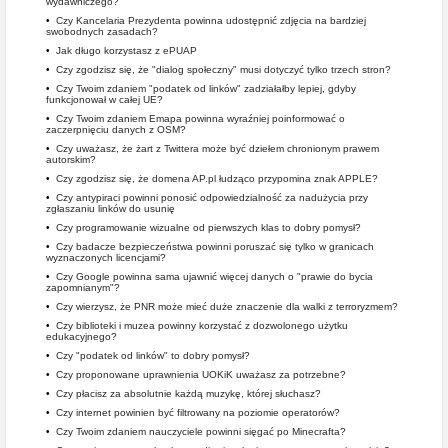
wydawniczego?
•
Czy Kancelaria Prezydenta powinna udostępnić zdjęcia na bardziej
swobodnych zasadach?
•
Jak długo korzystasz z ePUAP
•
Czy zgodzisz się, że "dialog społeczny" musi dotyczyć tylko trzech stron?
•
Czy Twoim zdaniem "podatek od linków" zadziałałby lepiej, gdyby
funkcjonował w całej UE?
•
Czy Twoim zdaniem Emapa powinna wyraźniej poinformować o
zaczerpnięciu danych z OSM?
•
Czy uważasz, że żart z Twittera może być dziełem chronionym prawem
autorskim?
•
Czy zgodzisz się, że domena AP.pl łudząco przypomina znak APPLE?
•
Czy antypiraci powinni ponosić odpowiedzialność za nadużycia przy
zgłaszaniu linków do usunię
•
Czy programowanie wizualne od pierwszych klas to dobry pomysł?
•
Czy badacze bezpieczeństwa powinni poruszać się tylko w granicach
wyznaczonych licencjami?
•
Czy Google powinna sama ujawnić więcej danych o "prawie do bycia
zapomnianym"?
•
Czy wierzysz, że PNR może mieć duże znaczenie dla walki z terroryzmem?
•
Czy biblioteki i muzea powinny korzystać z dozwolonego użytku
edukacyjnego?
•
Czy "podatek od linków" to dobry pomysł?
•
Czy proponowane uprawnienia UOKiK uważasz za potrzebne?
•
Czy płacisz za absolutnie każdą muzykę, której słuchasz?
•
Czy internet powinien być filtrowany na poziomie operatorów?
•
Czy Twoim zdaniem nauczyciele powinni sięgać po Minecrafta?