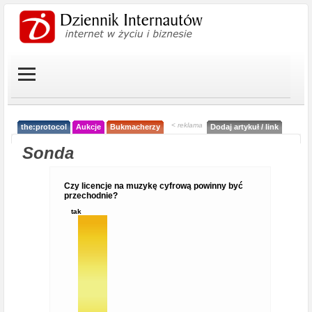
< reklama
the:protocol
Aukcje
Bukmacherzy
Dodaj artykuł / link
Sonda
Czy licencje na muzykę cyfrową powinny być
przechodnie?
tak