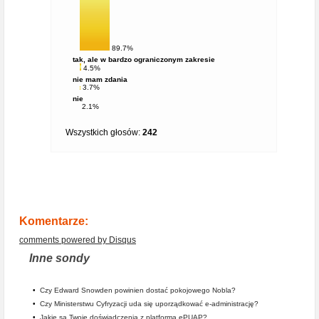
89.7%
tak, ale w bardzo ograniczonym zakresie
4.5%
nie mam zdania
3.7%
nie
2.1%
Wszystkich głosów:
242
Komentarze:
comments powered by
Disqus
Inne sondy
•
Czy Edward Snowden powinien dostać pokojowego Nobla?
•
Czy Ministerstwu Cyfryzacji uda się uporządkować e-administrację?
•
Jakie są Twoje doświadczenia z platformą ePUAP?