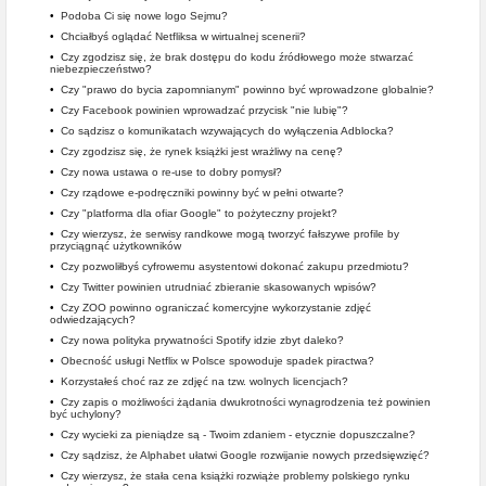
•
Podoba Ci się nowe logo Sejmu?
•
Chciałbyś oglądać Netfliksa w wirtualnej scenerii?
•
Czy zgodzisz się, że brak dostępu do kodu źródłowego może stwarzać
niebezpieczeństwo?
•
Czy "prawo do bycia zapomnianym" powinno być wprowadzone globalnie?
•
Czy Facebook powinien wprowadzać przycisk "nie lubię"?
•
Co sądzisz o komunikatach wzywających do wyłączenia Adblocka?
•
Czy zgodzisz się, że rynek książki jest wrażliwy na cenę?
•
Czy nowa ustawa o re-use to dobry pomysł?
•
Czy rządowe e-podręczniki powinny być w pełni otwarte?
•
Czy "platforma dla ofiar Google" to pożyteczny projekt?
•
Czy wierzysz, że serwisy randkowe mogą tworzyć fałszywe profile by
przyciągnąć użytkowników
•
Czy pozwoliłbyś cyfrowemu asystentowi dokonać zakupu przedmiotu?
•
Czy Twitter powinien utrudniać zbieranie skasowanych wpisów?
•
Czy ZOO powinno ograniczać komercyjne wykorzystanie zdjęć
odwiedzających?
•
Czy nowa polityka prywatności Spotify idzie zbyt daleko?
•
Obecność usługi Netflix w Polsce spowoduje spadek piractwa?
•
Korzystałeś choć raz ze zdjęć na tzw. wolnych licencjach?
•
Czy zapis o możliwości żądania dwukrotności wynagrodzenia też powinien
być uchylony?
•
Czy wycieki za pieniądze są - Twoim zdaniem - etycznie dopuszczalne?
•
Czy sądzisz, że Alphabet ułatwi Google rozwijanie nowych przedsięwzięć?
•
Czy wierzysz, że stała cena książki rozwiąże problemy polskiego rynku