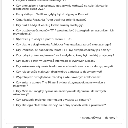
•
Co jest - Twoim zdaniem - ważniejsze?
•
Czy gromadzony kapitał może negatywnie wpływać na cele faktycznie
realizowane przez OZZ?
•
Korzystałbyś z Netfliksa, gdyby był dostępny w Polsce?
•
Organizacja Ryszarda Petru powinna zmienić nazwę?
•
Czy brak DRM jest według Ciebie ważną zaletą gry?
•
Czy przejrzystość rozmów TTIP powinna być bezwzględnym warunkiem ich
prowadzenia?
•
Słyszałeś już kiedyś o porozumieniu TISA?
•
Czy płatne usługi twórców Adblocka Plus uważasz za coś nieetycznego?
•
Czy uważasz, że sondaż na temat TTIP był przeprowadzony jak należy?
•
Czy byłbyś gotów zagłosować na kandydata, który był bardziej przejrzysty?
•
Czy służby powinny ujawniać informacje o wykrytych lukach?
•
Czy zakazanie używania telefonów w szkołach uważasz za dobry pomysł?
•
Czy rejestr osób mających długi wobec państwa to dobry pomysł?
•
Wypróbujesz przeglądarkę mobilną z wbudowanym adblockiem?
•
Czy zmiana adresu The Pirate Bay jest dużym przełomem w walce z
piractwem?
•
Czy Microsoft mógłby zyskać na szerszym udostępnianiu darmowych
aktualizacji?
•
Czy założenia projektu Internet.org uważasz za słuszne?
•
Czy strategia "follow the money" to dobry sposób walki z piractwem?
«
strona główna
-
do góry
^