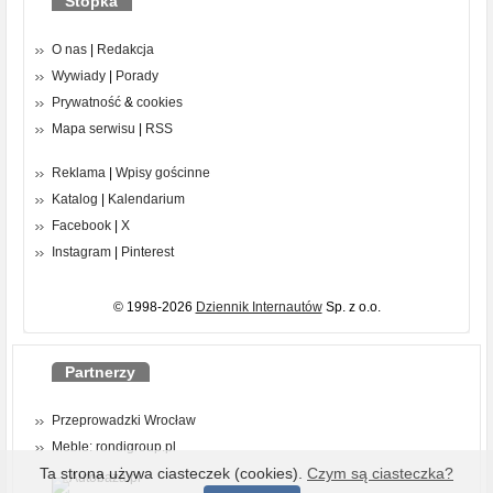
Stopka
O nas
|
Redakcja
Wywiady
|
Porady
Prywatność
&
cookies
Mapa serwisu
|
RSS
Reklama
|
Wpisy gościnne
Katalog
|
Kalendarium
Facebook
|
X
Instagram
|
Pinterest
© 1998-2026
Dziennik Internautów
Sp. z o.o.
Partnerzy
Przeprowadzki Wrocław
Meble: rondigroup.pl
Ta strona używa ciasteczek (cookies).
Czym są ciasteczka?