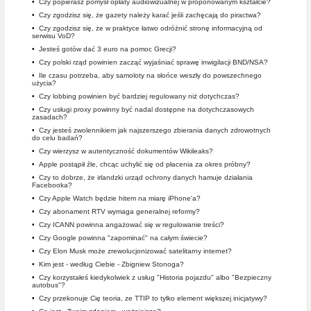
•
Czy popierasz pomysł opłaty audiowizualnej w proponowanym kształcie?
•
Czy zgodzisz się, że gazety należy karać jeśli zachęcają do piractwa?
•
Czy zgodzisz się, że w praktyce łatwo odróżnić stronę informacyjną od
serwisu VoD?
•
Jesteś gotów dać 3 euro na pomoc Grecji?
•
Czy polski rząd powinien zacząć wyjaśniać sprawę inwigilacji BND/NSA?
•
Ile czasu potrzeba, aby samoloty na słońce weszły do powszechnego
użycia?
•
Czy lobbing powinien być bardziej regulowany niż dotychczas?
•
Czy usługi proxy powinny być nadal dostępne na dotychczasowych
zasadach?
•
Czy jesteś zwolennikiem jak najszerszego zbierania danych zdrowotnych
do celu badań?
•
Czy wierzysz w autentyczność dokumentów Wikileaks?
•
Apple postąpił źle, chcąc uchylić się od płacenia za okres próbny?
•
Czy to dobrze, że irlandzki urząd ochrony danych hamuje działania
Facebooka?
•
Czy Apple Watch będzie hitem na miarę iPhone'a?
•
Czy abonament RTV wymaga generalnej reformy?
•
Czy ICANN powinna angażować się w regulowanie treści?
•
Czy Google powinna "zapominać" na całym świecie?
•
Czy Elon Musk może zrewolucjonizować satelitarny internet?
•
Kim jest - według Ciebie - Zbigniew Stonoga?
•
Czy korzystałeś kiedykolwiek z usług "Historia pojazdu" albo "Bezpieczny
autobus"?
•
Czy przekonuje Cię teoria, ze TTIP to tylko element większej inicjatywy?