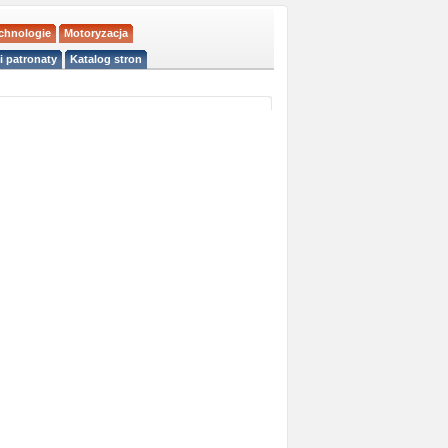
echnologie
Motoryzacja
i patronaty
Katalog stron