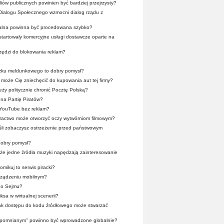
ów publicznych powinien być bardziej przejrzysty?
Dialogu Społecznego wzmocni dialog rządu z
alna powinna być procedowana szybko?
ystartowały komercyjne usługi dostawcze oparte na
zędzi do blokowania reklam?
zku meldunkowego to dobry pomysł?
może Cię zniechęcić do kupowania aut tej firmy?
ży politycznie chronić Pocztę Polską?
na Partię Piratów?
 YouTube bez reklam?
iractwo może otworzyć oczy wytwórniom filmowym?
śli zobaczysz ostrzeżenie przed państwowym
obry pomysł?
, że jedne źródła muzyki napędzają zainteresowanie
mikuj to serwis piracki?
rządzeniu mobilnym?
go Sejmu?
ksa w wirtualnej scenerii?
rak dostępu do kodu źródłowego może stwarzać
apomnianym" powinno być wprowadzone globalnie?