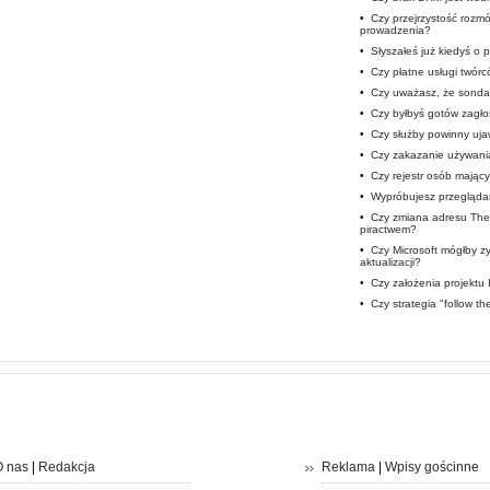
•
Czy przejrzystość roz
prowadzenia?
•
Słyszałeś już kiedyś o
•
Czy płatne usługi twór
•
Czy uważasz, że sondaż
•
Czy byłbyś gotów zagłos
•
Czy służby powinny uja
•
Czy zakazanie używani
•
Czy rejestr osób mając
•
Wypróbujesz przegląda
•
Czy zmiana adresu The 
piractwem?
•
Czy Microsoft mógłby 
aktualizacji?
•
Czy założenia projektu
•
Czy strategia "follow t
 nas
|
Redakcja
Reklama
|
Wpisy gościnne