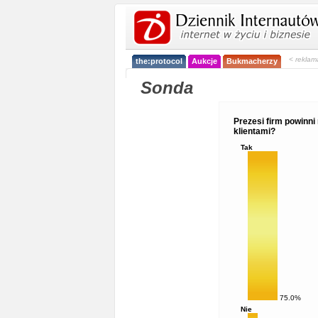
< reklam
the:protocol
Aukcje
Bukmacherzy
Sonda
Prezesi firm powinn
klientami?
Tak
75.0%
Nie