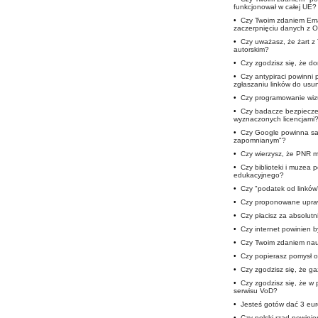
funkcjonował w całej UE?
•
Czy Twoim zdaniem Ema
zaczerpnięciu danych z 
•
Czy uważasz, że żart z
autorskim?
•
Czy zgodzisz się, że 
•
Czy antypiraci powinni
zgłaszaniu linków do usun
•
Czy programowanie wizu
•
Czy badacze bezpieczeń
wyznaczonych licencjami
•
Czy Google powinna sam
zapomnianym"?
•
Czy wierzysz, że PNR m
•
Czy biblioteki i muzea
edukacyjnego?
•
Czy "podatek od linków
•
Czy proponowane upra
•
Czy płacisz za absolutn
•
Czy internet powinien b
•
Czy Twoim zdaniem nauc
•
Czy popierasz pomysł o
•
Czy zgodzisz się, że ga
•
Czy zgodzisz się, że w 
serwisu VoD?
•
Jesteś gotów dać 3 eur
•
Czy polski rząd powini