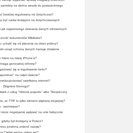
y samoloty na słońce weszły do powszechnego
yć bardziej regulowany niż dotychczas?
nny być nadal dostępne na dotychczasowych
m jak najszerszego zbierania danych zdrowotnych
yczność dokumentów Wikileaks?
ąc uchylić się od płacenia za okres próbny?
dzki urząd ochrony danych hamuje działania
 hitem na miarę iPhone'a?
maga generalnej reformy?
ażować się w regulowanie treści?
apominać" na całym świecie?
wolucjonizować satelitarny internet?
e - Zbigniew Stonoga?
lwiek z usług "Historia pojazdu" albo "Bezpieczny
ia, ze TTIP to tylko element większej inicjatywy?
 - ważniejsze?
 może negatywnie wpływać na cele faktycznie
a, gdyby był dostępny w Polsce?
Petru powinna zmienić nazwę?
ug Ciebie ważną zaletą gry?