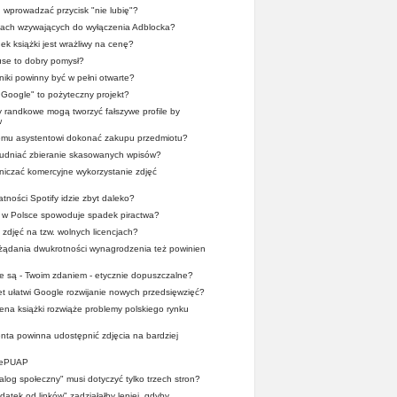
wprowadzać przycisk "nie lubię"?
tach wzywających do wyłączenia Adblocka?
ek książki jest wrażliwy na cenę?
se to dobry pomysł?
iki powinny być w pełni otwarte?
r Google" to pożyteczny projekt?
y randkowe mogą tworzyć fałszywe profile by
w
wemu asystentowi dokonać zakupu przedmiotu?
trudniać zbieranie skasowanych wpisów?
iczać komercyjne wykorzystanie zdjęć
tności Spotify idzie zbyt daleko?
x w Polsce spowoduje spadek piractwa?
 zdjęć na tzw. wolnych licencjach?
 żądania dwukrotności wynagrodzenia też powinien
ze są - Twoim zdaniem - etycznie dopuszczalne?
et ułatwi Google rozwijanie nowych przedsięwzięć?
cena książki rozwiąże problemy polskiego rynku
nta powinna udostępnić zdjęcia na bardziej
z ePUAP
ialog społeczny" musi dotyczyć tylko trzech stron?
atek od linków" zadziałałby lepiej, gdyby