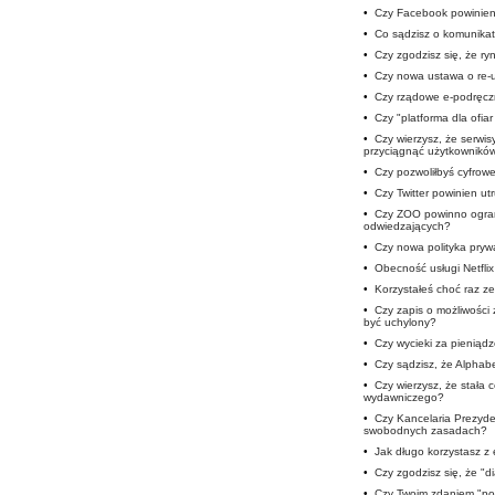
•
Czy Facebook powinien 
•
Co sądzisz o komunika
•
Czy zgodzisz się, że ryn
•
Czy nowa ustawa o re-u
•
Czy rządowe e-podręczn
•
Czy "platforma dla ofia
•
Czy wierzysz, że serwis
przyciągnąć użytkownikó
•
Czy pozwoliłbyś cyfro
•
Czy Twitter powinien u
•
Czy ZOO powinno ogran
odwiedzających?
•
Czy nowa polityka prywa
•
Obecność usługi Netfli
•
Korzystałeś choć raz ze
•
Czy zapis o możliwości
być uchylony?
•
Czy wycieki za pieniąd
•
Czy sądzisz, że Alphab
•
Czy wierzysz, że stała 
wydawniczego?
•
Czy Kancelaria Prezyde
swobodnych zasadach?
•
Jak długo korzystasz 
•
Czy zgodzisz się, że "d
•
Czy Twoim zdaniem "pod