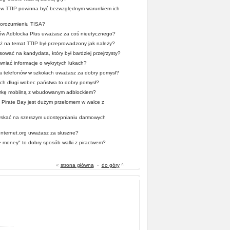
mów TTIP powinna być bezwzględnym warunkiem ich
 porozumieniu TISA?
ców Adblocka Plus uważasz za coś nieetycznego?
 na temat TTIP był przeprowadzony jak należy?
ować na kandydata, który był bardziej przejrzysty?
wniać informacje o wykrytych lukach?
a telefonów w szkołach uważasz za dobry pomysł?
ych długi wobec państwa to dobry pomysł?
rkę mobilną z wbudowanym adblockiem?
Pirate Bay jest dużym przełomem w walce z
zyskać na szerszym udostępnianiu darmowych
 Internet.org uważasz za słuszne?
he money" to dobry sposób walki z piractwem?
«
strona główna
-
do góry
^