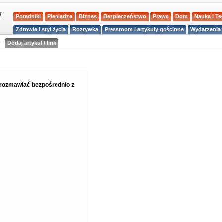
Poradniki
Pieniądze
Biznes
Bezpieczeństwo
Prawo
Dom
Nauka i T
Zdrowie i styl życia
Rozrywka
Pressroom i artykuły gościnne
Wydarzenia 
a
Dodaj artykuł / link
i rozmawiać bezpośrednio z