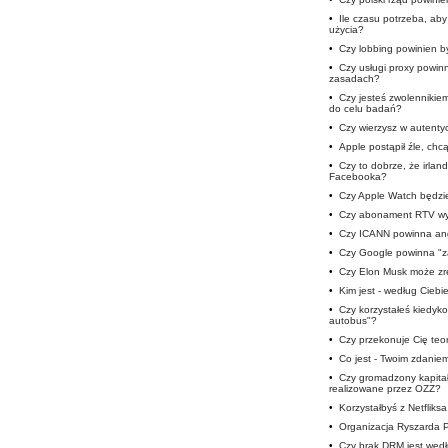
•
Ile czasu potrzeba, ab
użycia?
•
Czy lobbing powinien b
•
Czy usługi proxy powi
zasadach?
•
Czy jesteś zwolennikie
do celu badań?
•
Czy wierzysz w autent
•
Apple postąpił źle, chc
•
Czy to dobrze, że irlan
Facebooka?
•
Czy Apple Watch będzie
•
Czy abonament RTV wy
•
Czy ICANN powinna ang
•
Czy Google powinna "z
•
Czy Elon Musk może zre
•
Kim jest - według Ciebi
•
Czy korzystałeś kiedyko
autobus"?
•
Czy przekonuje Cię teor
•
Co jest - Twoim zdaniem
•
Czy gromadzony kapitał
realizowane przez OZZ?
•
Korzystałbyś z Netfliks
•
Organizacja Ryszarda 
•
Czy brak DRM jest wedł