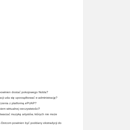
owinien dostać pokojowego Nobla?
acji uda się uporządkować e-administrację?
dczenia z platformą ePUAP?
iem wirtualnej rzeczywistości?
twarzać muzykę artystów, których nie może
 Dotcom powinien być poddany ekstradycji do