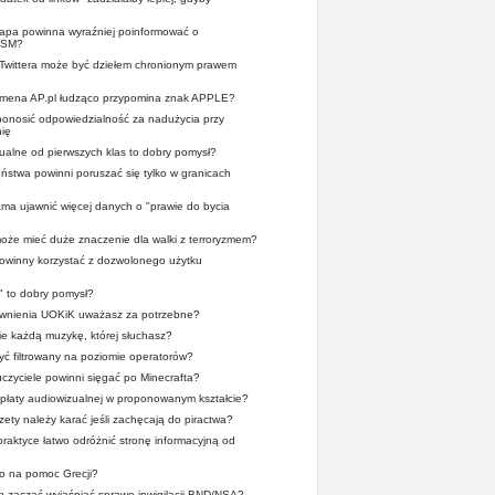
pa powinna wyraźniej poinformować o
OSM?
 Twittera może być dziełem chronionym prawem
domena AP.pl łudząco przypomina znak APPLE?
 ponosić odpowiedzialność za nadużycia przy
ię
alne od pierwszych klas to dobry pomysł?
stwa powinni poruszać się tylko w granicach
?
a ujawnić więcej danych o "prawie do bycia
oże mieć duże znaczenie dla walki z terroryzmem?
 powinny korzystać z dozwolonego użytku
" to dobry pomysł?
wnienia UOKiK uważasz za potrzebne?
ie każdą muzykę, której słuchasz?
yć filtrowany na poziomie operatorów?
zyciele powinni sięgać po Minecrafta?
płaty audiowizualnej w proponowanym kształcie?
zety należy karać jeśli zachęcają do piractwa?
praktyce łatwo odróżnić stronę informacyjną od
o na pomoc Grecji?
en zacząć wyjaśniać sprawę inwigilacji BND/NSA?