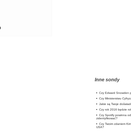
0
Inne sondy
•
Czy Edward Snowden p
•
Czy Ministerstwu Cyfryz
•
Jakie są Twoje doświa
•
Czy rok 2016 będzie rok
•
Czy Spotify powinna od
zidentyfikować?
•
Czy Twoim zdaniem Kim
USA?