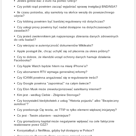
•
Jesteś gotów dać 3 euro na pomoc Grecji?
•
Czy polski rząd powinien zacząć wyjaśniać sprawę inwigilacji BND/NSA?
•
Ile czasu potrzeba, aby samoloty na słońce weszły do powszechnego
użycia?
•
Czy lobbing powinien być bardziej regulowany niż dotychczas?
•
Czy usługi proxy powinny być nadal dostępne na dotychczasowych
zasadach?
•
Czy jesteś zwolennikiem jak najszerszego zbierania danych zdrowotnych
do celu badań?
•
Czy wierzysz w autentyczność dokumentów Wikileaks?
•
Apple postąpił źle, chcąc uchylić się od płacenia za okres próbny?
•
Czy to dobrze, że irlandzki urząd ochrony danych hamuje działania
Facebooka?
•
Czy Apple Watch będzie hitem na miarę iPhone'a?
•
Czy abonament RTV wymaga generalnej reformy?
•
Czy ICANN powinna angażować się w regulowanie treści?
•
Czy Google powinna "zapominać" na całym świecie?
•
Czy Elon Musk może zrewolucjonizować satelitarny internet?
•
Kim jest - według Ciebie - Zbigniew Stonoga?
•
Czy korzystałeś kiedykolwiek z usług "Historia pojazdu" albo "Bezpieczny
autobus"?
•
Czy przekonuje Cię teoria, ze TTIP to tylko element większej inicjatywy?
•
Co jest - Twoim zdaniem - ważniejsze?
•
Czy gromadzony kapitał może negatywnie wpływać na cele faktycznie
realizowane przez OZZ?
•
Korzystałbyś z Netfliksa, gdyby był dostępny w Polsce?