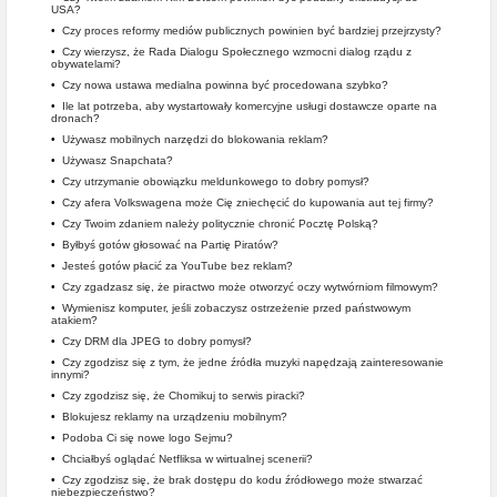
USA?
•
Czy proces reformy mediów publicznych powinien być bardziej przejrzysty?
•
Czy wierzysz, że Rada Dialogu Społecznego wzmocni dialog rządu z
obywatelami?
•
Czy nowa ustawa medialna powinna być procedowana szybko?
•
Ile lat potrzeba, aby wystartowały komercyjne usługi dostawcze oparte na
dronach?
•
Używasz mobilnych narzędzi do blokowania reklam?
•
Używasz Snapchata?
•
Czy utrzymanie obowiązku meldunkowego to dobry pomysł?
•
Czy afera Volkswagena może Cię zniechęcić do kupowania aut tej firmy?
•
Czy Twoim zdaniem należy politycznie chronić Pocztę Polską?
•
Byłbyś gotów głosować na Partię Piratów?
•
Jesteś gotów płacić za YouTube bez reklam?
•
Czy zgadzasz się, że piractwo może otworzyć oczy wytwórniom filmowym?
•
Wymienisz komputer, jeśli zobaczysz ostrzeżenie przed państwowym
atakiem?
•
Czy DRM dla JPEG to dobry pomysł?
•
Czy zgodzisz się z tym, że jedne źródła muzyki napędzają zainteresowanie
innymi?
•
Czy zgodzisz się, że Chomikuj to serwis piracki?
•
Blokujesz reklamy na urządzeniu mobilnym?
•
Podoba Ci się nowe logo Sejmu?
•
Chciałbyś oglądać Netfliksa w wirtualnej scenerii?
•
Czy zgodzisz się, że brak dostępu do kodu źródłowego może stwarzać
niebezpieczeństwo?