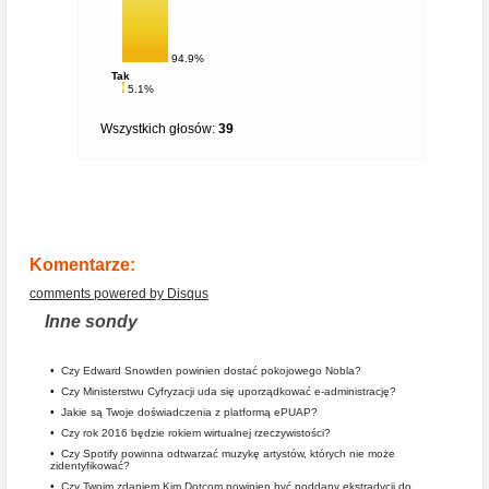
94.9%
Tak
5.1%
Wszystkich głosów:
39
Komentarze:
comments powered by
Disqus
Inne sondy
•
Czy Edward Snowden powinien dostać pokojowego Nobla?
•
Czy Ministerstwu Cyfryzacji uda się uporządkować e-administrację?
•
Jakie są Twoje doświadczenia z platformą ePUAP?
•
Czy rok 2016 będzie rokiem wirtualnej rzeczywistości?
•
Czy Spotify powinna odtwarzać muzykę artystów, których nie może
zidentyfikować?
•
Czy Twoim zdaniem Kim Dotcom powinien być poddany ekstradycji do