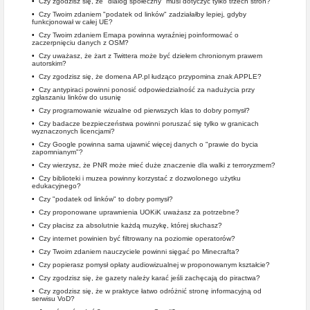
•
Czy zgodzisz się, że "dialog społeczny" musi dotyczyć tylko trzech stron?
•
Czy Twoim zdaniem "podatek od linków" zadziałałby lepiej, gdyby
funkcjonował w całej UE?
•
Czy Twoim zdaniem Emapa powinna wyraźniej poinformować o
zaczerpnięciu danych z OSM?
•
Czy uważasz, że żart z Twittera może być dziełem chronionym prawem
autorskim?
•
Czy zgodzisz się, że domena AP.pl łudząco przypomina znak APPLE?
•
Czy antypiraci powinni ponosić odpowiedzialność za nadużycia przy
zgłaszaniu linków do usunię
•
Czy programowanie wizualne od pierwszych klas to dobry pomysł?
•
Czy badacze bezpieczeństwa powinni poruszać się tylko w granicach
wyznaczonych licencjami?
•
Czy Google powinna sama ujawnić więcej danych o "prawie do bycia
zapomnianym"?
•
Czy wierzysz, że PNR może mieć duże znaczenie dla walki z terroryzmem?
•
Czy biblioteki i muzea powinny korzystać z dozwolonego użytku
edukacyjnego?
•
Czy "podatek od linków" to dobry pomysł?
•
Czy proponowane uprawnienia UOKiK uważasz za potrzebne?
•
Czy płacisz za absolutnie każdą muzykę, której słuchasz?
•
Czy internet powinien być filtrowany na poziomie operatorów?
•
Czy Twoim zdaniem nauczyciele powinni sięgać po Minecrafta?
•
Czy popierasz pomysł opłaty audiowizualnej w proponowanym kształcie?
•
Czy zgodzisz się, że gazety należy karać jeśli zachęcają do piractwa?
•
Czy zgodzisz się, że w praktyce łatwo odróżnić stronę informacyjną od
serwisu VoD?