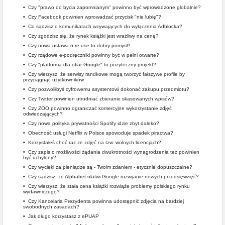
•
Czy "prawo do bycia zapomnianym" powinno być wprowadzone globalnie?
•
Czy Facebook powinien wprowadzać przycisk "nie lubię"?
•
Co sądzisz o komunikatach wzywających do wyłączenia Adblocka?
•
Czy zgodzisz się, że rynek książki jest wrażliwy na cenę?
•
Czy nowa ustawa o re-use to dobry pomysł?
•
Czy rządowe e-podręczniki powinny być w pełni otwarte?
•
Czy "platforma dla ofiar Google" to pożyteczny projekt?
•
Czy wierzysz, że serwisy randkowe mogą tworzyć fałszywe profile by
przyciągnąć użytkowników
•
Czy pozwoliłbyś cyfrowemu asystentowi dokonać zakupu przedmiotu?
•
Czy Twitter powinien utrudniać zbieranie skasowanych wpisów?
•
Czy ZOO powinno ograniczać komercyjne wykorzystanie zdjęć
odwiedzających?
•
Czy nowa polityka prywatności Spotify idzie zbyt daleko?
•
Obecność usługi Netflix w Polsce spowoduje spadek piractwa?
•
Korzystałeś choć raz ze zdjęć na tzw. wolnych licencjach?
•
Czy zapis o możliwości żądania dwukrotności wynagrodzenia też powinien
być uchylony?
•
Czy wycieki za pieniądze są - Twoim zdaniem - etycznie dopuszczalne?
•
Czy sądzisz, że Alphabet ułatwi Google rozwijanie nowych przedsięwzięć?
•
Czy wierzysz, że stała cena książki rozwiąże problemy polskiego rynku
wydawniczego?
•
Czy Kancelaria Prezydenta powinna udostępnić zdjęcia na bardziej
swobodnych zasadach?
•
Jak długo korzystasz z ePUAP