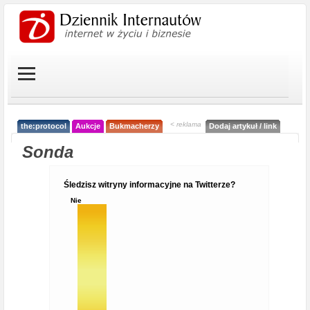
< reklama
the:protocol
Aukcje
Bukmacherzy
Dodaj artykuł / link
Sonda
Śledzisz witryny informacyjne na Twitterze?
Nie