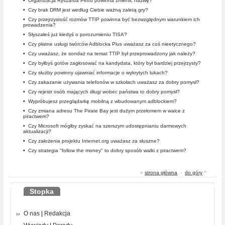
•
Organizacja Ryszarda Petru powinna zmienić nazwę?
•
Czy brak DRM jest według Ciebie ważną zaletą gry?
•
Czy przejrzystość rozmów TTIP powinna być bezwzględnym warunkiem ich
prowadzenia?
•
Słyszałeś już kiedyś o porozumieniu TISA?
•
Czy płatne usługi twórców Adblocka Plus uważasz za coś nieetycznego?
•
Czy uważasz, że sondaż na temat TTIP był przeprowadzony jak należy?
•
Czy byłbyś gotów zagłosować na kandydata, który był bardziej przejrzysty?
•
Czy służby powinny ujawniać informacje o wykrytych lukach?
•
Czy zakazanie używania telefonów w szkołach uważasz za dobry pomysł?
•
Czy rejestr osób mających długi wobec państwa to dobry pomysł?
•
Wypróbujesz przeglądarkę mobilną z wbudowanym adblockiem?
•
Czy zmiana adresu The Pirate Bay jest dużym przełomem w walce z
piractwem?
•
Czy Microsoft mógłby zyskać na szerszym udostępnianiu darmowych
aktualizacji?
•
Czy założenia projektu Internet.org uważasz za słuszne?
•
Czy strategia "follow the money" to dobry sposób walki z piractwem?
«
strona główna
-
do góry
^
Stopka
O nas
|
Redakcja