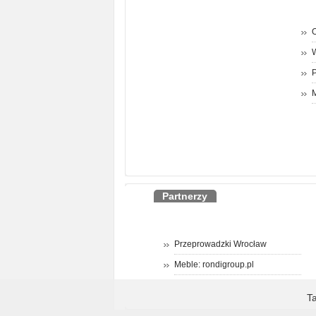
O
P
M
Partnerzy
Przeprowadzki Wrocław
Meble: rondigroup.pl
T