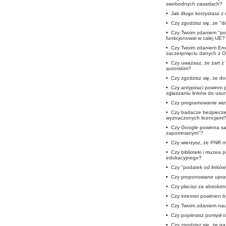
swobodnych zasadach?
•
Jak długo korzystasz 
•
Czy zgodzisz się, że "d
•
Czy Twoim zdaniem "pod
funkcjonował w całej UE?
•
Czy Twoim zdaniem Ema
zaczerpnięciu danych z 
•
Czy uważasz, że żart z
autorskim?
•
Czy zgodzisz się, że 
•
Czy antypiraci powinni
zgłaszaniu linków do usun
•
Czy programowanie wizu
•
Czy badacze bezpieczeń
wyznaczonych licencjami
•
Czy Google powinna sam
zapomnianym"?
•
Czy wierzysz, że PNR m
•
Czy biblioteki i muzea
edukacyjnego?
•
Czy "podatek od linków
•
Czy proponowane upra
•
Czy płacisz za absolutn
•
Czy internet powinien b
•
Czy Twoim zdaniem nauc
•
Czy popierasz pomysł o
•
Czy zgodzisz się, że ga