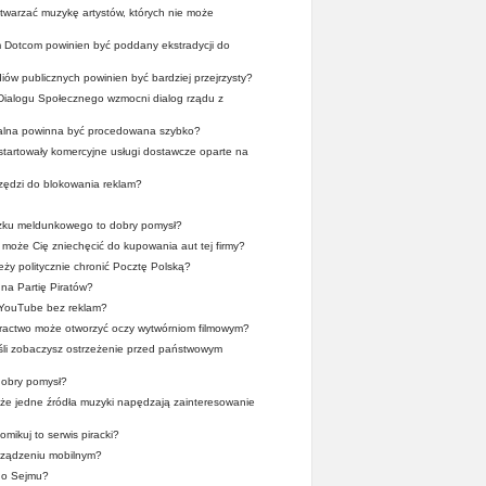
twarzać muzykę artystów, których nie może
 Dotcom powinien być poddany ekstradycji do
ów publicznych powinien być bardziej przejrzysty?
Dialogu Społecznego wzmocni dialog rządu z
alna powinna być procedowana szybko?
ystartowały komercyjne usługi dostawcze oparte na
zędzi do blokowania reklam?
zku meldunkowego to dobry pomysł?
może Cię zniechęcić do kupowania aut tej firmy?
ży politycznie chronić Pocztę Polską?
na Partię Piratów?
 YouTube bez reklam?
iractwo może otworzyć oczy wytwórniom filmowym?
śli zobaczysz ostrzeżenie przed państwowym
obry pomysł?
, że jedne źródła muzyki napędzają zainteresowanie
mikuj to serwis piracki?
rządzeniu mobilnym?
go Sejmu?