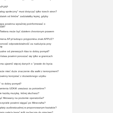
z ePUAP
ialog społeczny" musi dotyczyć tylko trzech stron?
atek od linków" zadziałałby lepiej, gdyby
pa powinna wyraźniej poinformować o
OSM?
 Twittera może być dziełem chronionym prawem
domena AP.pl łudząco przypomina znak APPLE?
 ponosić odpowiedzialność za nadużycia przy
ię
alne od pierwszych klas to dobry pomysł?
stwa powinni poruszać się tylko w granicach
?
a ujawnić więcej danych o "prawie do bycia
oże mieć duże znaczenie dla walki z terroryzmem?
 powinny korzystać z dozwolonego użytku
" to dobry pomysł?
wnienia UOKiK uważasz za potrzebne?
ie każdą muzykę, której słuchasz?
yć filtrowany na poziomie operatorów?
zyciele powinni sięgać po Minecrafta?
płaty audiowizualnej w proponowanym kształcie?
zety należy karać jeśli zachęcają do piractwa?