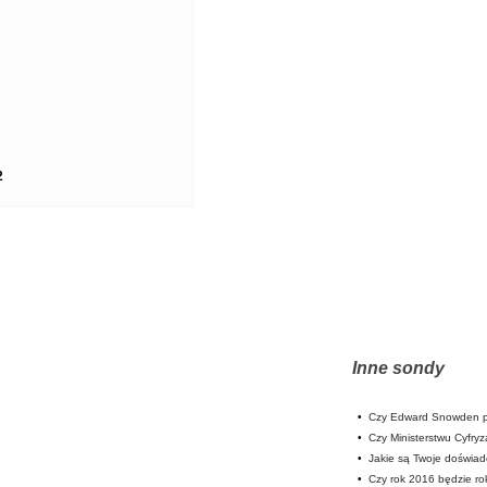
2
Inne sondy
•
Czy Edward Snowden p
•
Czy Ministerstwu Cyfryz
•
Jakie są Twoje doświa
•
Czy rok 2016 będzie rok