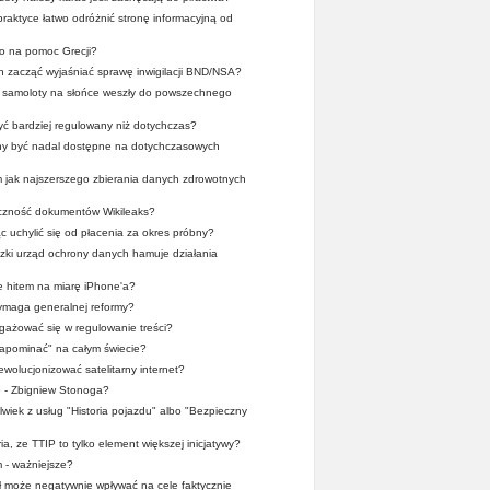
praktyce łatwo odróżnić stronę informacyjną od
o na pomoc Grecji?
en zacząć wyjaśniać sprawę inwigilacji BND/NSA?
y samoloty na słońce weszły do powszechnego
yć bardziej regulowany niż dotychczas?
nny być nadal dostępne na dotychczasowych
m jak najszerszego zbierania danych zdrowotnych
yczność dokumentów Wikileaks?
ąc uchylić się od płacenia za okres próbny?
dzki urząd ochrony danych hamuje działania
 hitem na miarę iPhone'a?
maga generalnej reformy?
ażować się w regulowanie treści?
apominać" na całym świecie?
wolucjonizować satelitarny internet?
e - Zbigniew Stonoga?
lwiek z usług "Historia pojazdu" albo "Bezpieczny
ia, ze TTIP to tylko element większej inicjatywy?
 - ważniejsze?
 może negatywnie wpływać na cele faktycznie