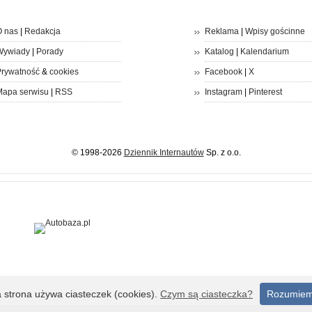
 nas
|
Redakcja
Reklama
|
Wpisy gościnne
Wywiady
|
Porady
Katalog
|
Kalendarium
rywatność
&
cookies
Facebook
|
X
apa serwisu
|
RSS
Instagram
|
Pinterest
© 1998-2026
Dziennik Internautów
Sp. z o.o.
a strona używa ciasteczek (cookies).
Czym są ciasteczka?
Rozumie