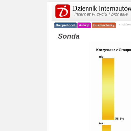
< reklam
the:protocol
Aukcje
Bukmacherzy
Sonda
Korzystasz z Group
nie
58.3%
tak