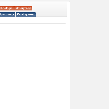
echnologie
Motoryzacja
i patronaty
Katalog stron