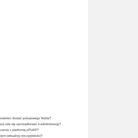
owinien dostać pokojowego Nobla?
acji uda się uporządkować e-administrację?
dczenia z platformą ePUAP?
iem wirtualnej rzeczywistości?