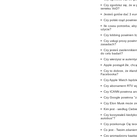
•
Czy zgodzisz się, że w 
serwisu VoD?
•
Jesteś gotów dać 3 eur
•
Czy polski rząd powini
•
Ile czasu potrzeba, ab
użycia?
•
Czy lobbing powinien b
•
Czy usługi proxy powi
zasadach?
•
Czy jesteś zwolennikie
do celu badań?
•
Czy wierzysz w autent
•
Apple postąpił źle, chc
•
Czy to dobrze, że irlan
Facebooka?
•
Czy Apple Watch będzie
•
Czy abonament RTV wy
•
Czy ICANN powinna ang
•
Czy Google powinna "z
•
Czy Elon Musk może zre
•
Kim jest - według Ciebi
•
Czy korzystałeś kiedyko
autobus"?
•
Czy przekonuje Cię teor
•
Co jest - Twoim zdaniem
•
Czy gromadzony kapitał