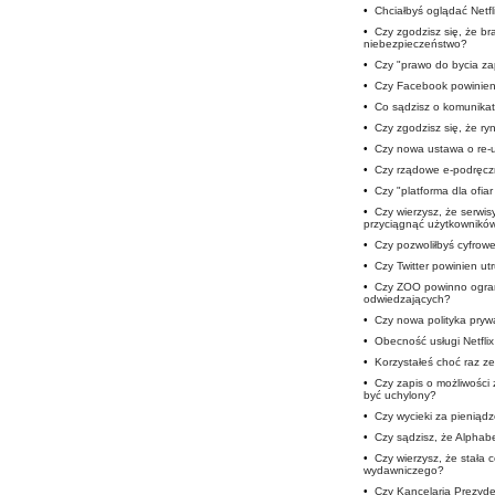
•
Chciałbyś oglądać Netfli
•
Czy zgodzisz się, że b
niebezpieczeństwo?
•
Czy "prawo do bycia z
•
Czy Facebook powinien 
•
Co sądzisz o komunika
•
Czy zgodzisz się, że ryn
•
Czy nowa ustawa o re-u
•
Czy rządowe e-podręczn
•
Czy "platforma dla ofia
•
Czy wierzysz, że serwis
przyciągnąć użytkownikó
•
Czy pozwoliłbyś cyfro
•
Czy Twitter powinien u
•
Czy ZOO powinno ogran
odwiedzających?
•
Czy nowa polityka prywa
•
Obecność usługi Netfli
•
Korzystałeś choć raz ze
•
Czy zapis o możliwości
być uchylony?
•
Czy wycieki za pieniąd
•
Czy sądzisz, że Alphab
•
Czy wierzysz, że stała 
wydawniczego?
•
Czy Kancelaria Prezyde