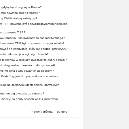
a, gdyby był dostępny w Polsce?
Petru powinna zmienić nazwę?
ug Ciebie ważną zaletą gry?
mów TTIP powinna być bezwzględnym warunkiem ich
 porozumieniu TISA?
ców Adblocka Plus uważasz za coś nieetycznego?
 na temat TTIP był przeprowadzony jak należy?
ować na kandydata, który był bardziej przejrzysty?
wniać informacje o wykrytych lukach?
a telefonów w szkołach uważasz za dobry pomysł?
ych długi wobec państwa to dobry pomysł?
rkę mobilną z wbudowanym adblockiem?
Pirate Bay jest dużym przełomem w walce z
zyskać na szerszym udostępnianiu darmowych
 Internet.org uważasz za słuszne?
he money" to dobry sposób walki z piractwem?
«
strona główna
-
do góry
^