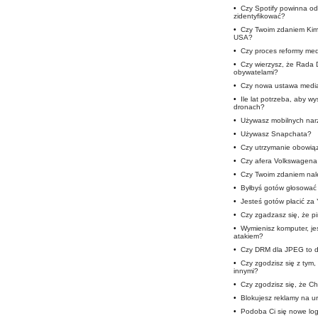
•
Czy Spotify powinna od
zidentyfikować?
•
Czy Twoim zdaniem Kim
USA?
•
Czy proces reformy medi
•
Czy wierzysz, że Rada 
obywatelami?
•
Czy nowa ustawa medi
•
Ile lat potrzeba, aby w
dronach?
•
Używasz mobilnych nar
•
Używasz Snapchata?
•
Czy utrzymanie obowią
•
Czy afera Volkswagena 
•
Czy Twoim zdaniem nale
•
Byłbyś gotów głosować 
•
Jesteś gotów płacić za
•
Czy zgadzasz się, że p
•
Wymienisz komputer, je
atakiem?
•
Czy DRM dla JPEG to d
•
Czy zgodzisz się z tym
innymi?
•
Czy zgodzisz się, że Cho
•
Blokujesz reklamy na u
•
Podoba Ci się nowe lo