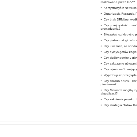
realizowane przez OZZ?
•
Korzystałbyś z Netfliks
•
Organizacja Ryszarda 
•
Czy brak DRM jest wedł
•
Czy przejrzystość roz
prowadzenia?
•
Słyszałeś już kiedyś o
•
Czy płatne usługi twór
•
Czy uważasz, że sondaż
•
Czy byłbyś gotów zagłos
•
Czy służby powinny uja
•
Czy zakazanie używani
•
Czy rejestr osób mając
•
Wypróbujesz przegląda
•
Czy zmiana adresu The 
piractwem?
•
Czy Microsoft mógłby 
aktualizacji?
•
Czy założenia projektu
•
Czy strategia "follow t