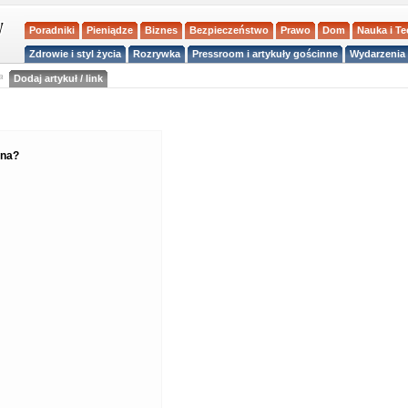
Poradniki
Pieniądze
Biznes
Bezpieczeństwo
Prawo
Dom
Nauka i T
Zdrowie i styl życia
Rozrywka
Pressroom i artykuły gościnne
Wydarzenia 
a
Dodaj artykuł / link
ona?