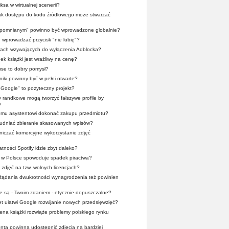
ksa w wirtualnej scenerii?
rak dostępu do kodu źródłowego może stwarzać
apomnianym" powinno być wprowadzone globalnie?
wprowadzać przycisk "nie lubię"?
tach wzywających do wyłączenia Adblocka?
ek książki jest wrażliwy na cenę?
se to dobry pomysł?
iki powinny być w pełni otwarte?
r Google" to pożyteczny projekt?
y randkowe mogą tworzyć fałszywe profile by
w
wemu asystentowi dokonać zakupu przedmiotu?
trudniać zbieranie skasowanych wpisów?
iczać komercyjne wykorzystanie zdjęć
tności Spotify idzie zbyt daleko?
x w Polsce spowoduje spadek piractwa?
 zdjęć na tzw. wolnych licencjach?
 żądania dwukrotności wynagrodzenia też powinien
ze są - Twoim zdaniem - etycznie dopuszczalne?
et ułatwi Google rozwijanie nowych przedsięwzięć?
cena książki rozwiąże problemy polskiego rynku
nta powinna udostępnić zdjęcia na bardziej