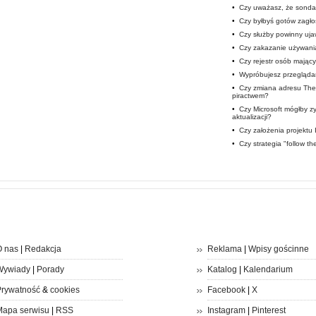
•
Czy uważasz, że sondaż
•
Czy byłbyś gotów zagłos
•
Czy służby powinny uja
•
Czy zakazanie używani
•
Czy rejestr osób mając
•
Wypróbujesz przegląda
•
Czy zmiana adresu The 
piractwem?
•
Czy Microsoft mógłby 
aktualizacji?
•
Czy założenia projektu
•
Czy strategia "follow t
 nas
|
Redakcja
Reklama
|
Wpisy gościnne
Wywiady
|
Porady
Katalog
|
Kalendarium
rywatność
&
cookies
Facebook
|
X
apa serwisu
|
RSS
Instagram
|
Pinterest