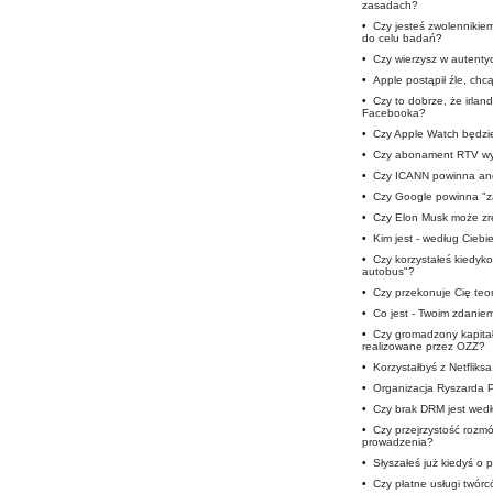
zasadach?
•
Czy jesteś zwolennikie
do celu badań?
•
Czy wierzysz w autent
•
Apple postąpił źle, chc
•
Czy to dobrze, że irlan
Facebooka?
•
Czy Apple Watch będzie
•
Czy abonament RTV wy
•
Czy ICANN powinna ang
•
Czy Google powinna "z
•
Czy Elon Musk może zre
•
Kim jest - według Ciebi
•
Czy korzystałeś kiedyko
autobus"?
•
Czy przekonuje Cię teor
•
Co jest - Twoim zdaniem
•
Czy gromadzony kapitał
realizowane przez OZZ?
•
Korzystałbyś z Netfliks
•
Organizacja Ryszarda 
•
Czy brak DRM jest wedł
•
Czy przejrzystość roz
prowadzenia?
•
Słyszałeś już kiedyś o
•
Czy płatne usługi twór