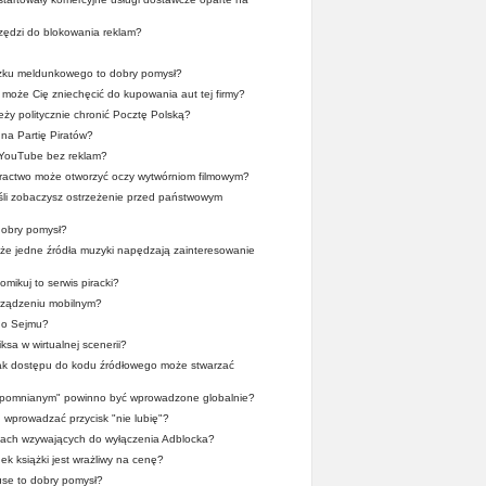
zędzi do blokowania reklam?
zku meldunkowego to dobry pomysł?
może Cię zniechęcić do kupowania aut tej firmy?
ży politycznie chronić Pocztę Polską?
na Partię Piratów?
 YouTube bez reklam?
iractwo może otworzyć oczy wytwórniom filmowym?
śli zobaczysz ostrzeżenie przed państwowym
obry pomysł?
, że jedne źródła muzyki napędzają zainteresowanie
mikuj to serwis piracki?
rządzeniu mobilnym?
go Sejmu?
ksa w wirtualnej scenerii?
rak dostępu do kodu źródłowego może stwarzać
apomnianym" powinno być wprowadzone globalnie?
wprowadzać przycisk "nie lubię"?
tach wzywających do wyłączenia Adblocka?
ek książki jest wrażliwy na cenę?
se to dobry pomysł?