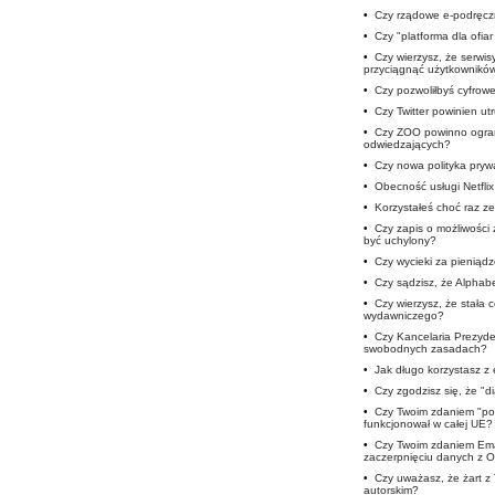
•
Czy rządowe e-podręczn
•
Czy "platforma dla ofia
•
Czy wierzysz, że serwis
przyciągnąć użytkownikó
•
Czy pozwoliłbyś cyfro
•
Czy Twitter powinien u
•
Czy ZOO powinno ogran
odwiedzających?
•
Czy nowa polityka prywa
•
Obecność usługi Netfli
•
Korzystałeś choć raz ze
•
Czy zapis o możliwości
być uchylony?
•
Czy wycieki za pieniąd
•
Czy sądzisz, że Alphab
•
Czy wierzysz, że stała 
wydawniczego?
•
Czy Kancelaria Prezyde
swobodnych zasadach?
•
Jak długo korzystasz 
•
Czy zgodzisz się, że "d
•
Czy Twoim zdaniem "pod
funkcjonował w całej UE?
•
Czy Twoim zdaniem Ema
zaczerpnięciu danych z 
•
Czy uważasz, że żart z
autorskim?