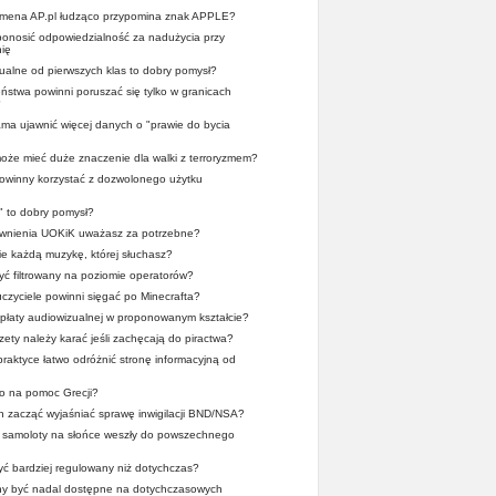
domena AP.pl łudząco przypomina znak APPLE?
 ponosić odpowiedzialność za nadużycia przy
ię
alne od pierwszych klas to dobry pomysł?
stwa powinni poruszać się tylko w granicach
?
a ujawnić więcej danych o "prawie do bycia
oże mieć duże znaczenie dla walki z terroryzmem?
 powinny korzystać z dozwolonego użytku
" to dobry pomysł?
wnienia UOKiK uważasz za potrzebne?
ie każdą muzykę, której słuchasz?
yć filtrowany na poziomie operatorów?
zyciele powinni sięgać po Minecrafta?
płaty audiowizualnej w proponowanym kształcie?
zety należy karać jeśli zachęcają do piractwa?
praktyce łatwo odróżnić stronę informacyjną od
o na pomoc Grecji?
en zacząć wyjaśniać sprawę inwigilacji BND/NSA?
y samoloty na słońce weszły do powszechnego
yć bardziej regulowany niż dotychczas?
nny być nadal dostępne na dotychczasowych