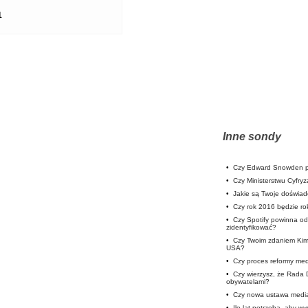
1
Inne sondy
•
Czy Edward Snowden p
•
Czy Ministerstwu Cyfryz
•
Jakie są Twoje doświa
•
Czy rok 2016 będzie rok
•
Czy Spotify powinna od
zidentyfikować?
•
Czy Twoim zdaniem Kim
USA?
•
Czy proces reformy medi
•
Czy wierzysz, że Rada 
obywatelami?
•
Czy nowa ustawa medi
•
Ile lat potrzeba, aby w