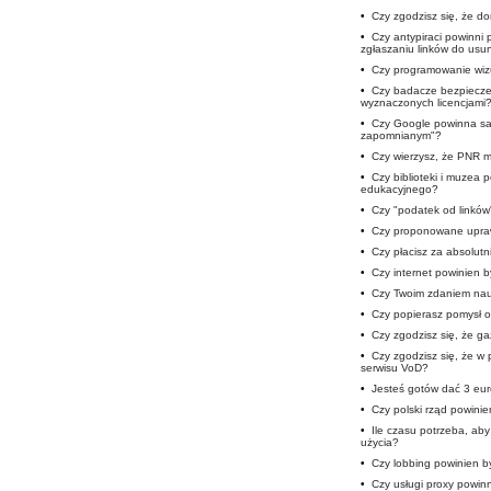
•
Czy zgodzisz się, że 
•
Czy antypiraci powinni
zgłaszaniu linków do usun
•
Czy programowanie wizu
•
Czy badacze bezpieczeń
wyznaczonych licencjami
•
Czy Google powinna sam
zapomnianym"?
•
Czy wierzysz, że PNR m
•
Czy biblioteki i muzea
edukacyjnego?
•
Czy "podatek od linków
•
Czy proponowane upra
•
Czy płacisz za absolutn
•
Czy internet powinien b
•
Czy Twoim zdaniem nauc
•
Czy popierasz pomysł o
•
Czy zgodzisz się, że ga
•
Czy zgodzisz się, że w 
serwisu VoD?
•
Jesteś gotów dać 3 eur
•
Czy polski rząd powini
•
Ile czasu potrzeba, ab
użycia?
•
Czy lobbing powinien b
•
Czy usługi proxy powi