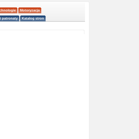
echnologie
Motoryzacja
i patronaty
Katalog stron