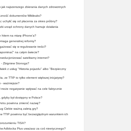
m jak najszerszego zbierania danych zdrowotnych
yczność dokumentów Wikileaks?
ąc uchylić się od płacenia za okres próbny?
dzki urząd ochrony danych hamuje działania
 hitem na miarę iPhone'a?
maga generalnej reformy?
ażować się w regulowanie treści?
apominać" na całym świecie?
wolucjonizować satelitarny internet?
e - Zbigniew Stonoga?
lwiek z usług "Historia pojazdu" albo "Bezpieczny
ia, ze TTIP to tylko element większej inicjatywy?
 - ważniejsze?
 może negatywnie wpływać na cele faktycznie
a, gdyby był dostępny w Polsce?
Petru powinna zmienić nazwę?
ug Ciebie ważną zaletą gry?
mów TTIP powinna być bezwzględnym warunkiem ich
 porozumieniu TISA?
ców Adblocka Plus uważasz za coś nieetycznego?