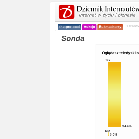
< reklam
the:protocol
Aukcje
Bukmacherzy
Sonda
Oglądasz teledyski 
Tak
93.4%
Nie
6.6%