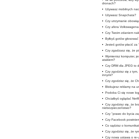
dronach?
•
Używasz mobilnych nar
•
Używasz Snapchata?
•
Czy utrzymanie obowią
•
Czy afera Volkswagena 
•
Czy Twoim zdaniem nale
•
Byłbyś gotów głosować 
•
Jesteś gotów płacić za
•
Czy zgadzasz się, że p
•
Wymienisz komputer, je
atakiem?
•
Czy DRM dla JPEG to d
•
Czy zgodzisz się z tym
innymi?
•
Czy zgodzisz się, że Cho
•
Blokujesz reklamy na u
•
Podoba Ci się nowe lo
•
Chciałbyś oglądać Netfli
•
Czy zgodzisz się, że b
niebezpieczeństwo?
•
Czy "prawo do bycia z
•
Czy Facebook powinien 
•
Co sądzisz o komunika
•
Czy zgodzisz się, że ryn
•
Czy nowa ustawa o re-u