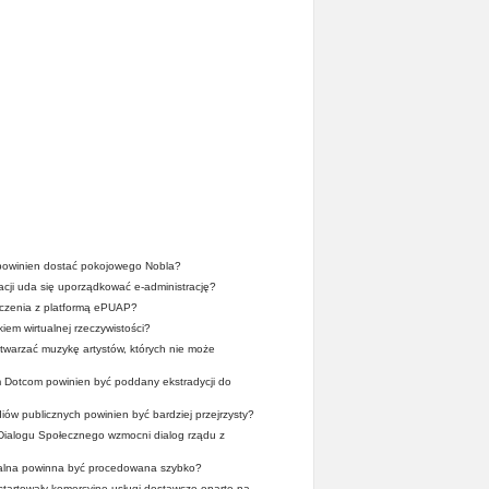
owinien dostać pokojowego Nobla?
acji uda się uporządkować e-administrację?
dczenia z platformą ePUAP?
iem wirtualnej rzeczywistości?
twarzać muzykę artystów, których nie może
 Dotcom powinien być poddany ekstradycji do
ów publicznych powinien być bardziej przejrzysty?
Dialogu Społecznego wzmocni dialog rządu z
alna powinna być procedowana szybko?
ystartowały komercyjne usługi dostawcze oparte na