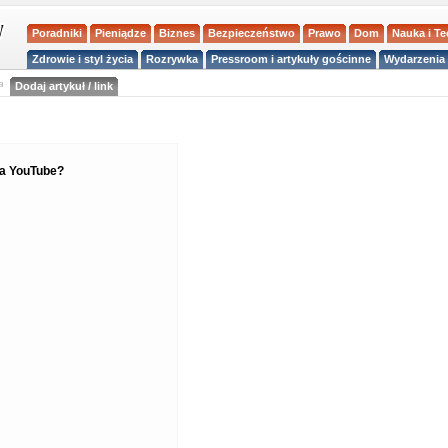
Poradniki
Pieniądze
Biznes
Bezpieczeństwo
Prawo
Dom
Nauka i T
Zdrowie i styl życia
Rozrywka
Pressroom i artykuły gościnne
Wydarzenia 
a
Dodaj artykuł / link
na YouTube?