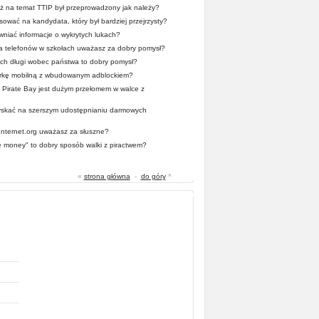
 na temat TTIP był przeprowadzony jak należy?
ować na kandydata, który był bardziej przejrzysty?
wniać informacje o wykrytych lukach?
a telefonów w szkołach uważasz za dobry pomysł?
ych długi wobec państwa to dobry pomysł?
rkę mobilną z wbudowanym adblockiem?
Pirate Bay jest dużym przełomem w walce z
zyskać na szerszym udostępnianiu darmowych
 Internet.org uważasz za słuszne?
he money" to dobry sposób walki z piractwem?
«
strona główna
-
do góry
^