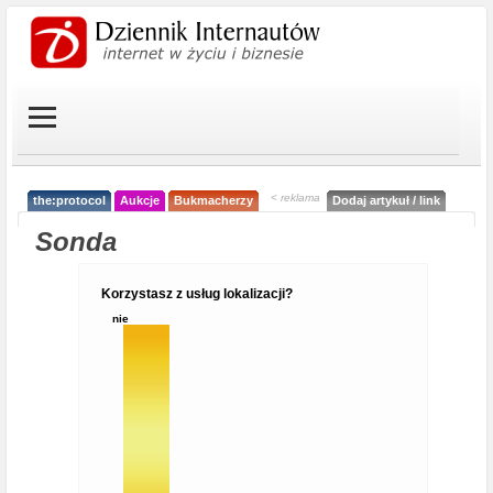
< reklama
the:protocol
Aukcje
Bukmacherzy
Dodaj artykuł / link
Sonda
Korzystasz z usług lokalizacji?
nie