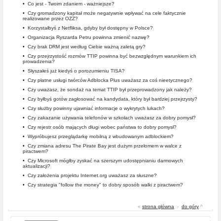
•
Co jest - Twoim zdaniem - ważniejsze?
•
Czy gromadzony kapitał może negatywnie wpływać na cele faktycznie
realizowane przez OZZ?
•
Korzystałbyś z Netfliksa, gdyby był dostępny w Polsce?
•
Organizacja Ryszarda Petru powinna zmienić nazwę?
•
Czy brak DRM jest według Ciebie ważną zaletą gry?
•
Czy przejrzystość rozmów TTIP powinna być bezwzględnym warunkiem ich
prowadzenia?
•
Słyszałeś już kiedyś o porozumieniu TISA?
•
Czy płatne usługi twórców Adblocka Plus uważasz za coś nieetycznego?
•
Czy uważasz, że sondaż na temat TTIP był przeprowadzony jak należy?
•
Czy byłbyś gotów zagłosować na kandydata, który był bardziej przejrzysty?
•
Czy służby powinny ujawniać informacje o wykrytych lukach?
•
Czy zakazanie używania telefonów w szkołach uważasz za dobry pomysł?
•
Czy rejestr osób mających długi wobec państwa to dobry pomysł?
•
Wypróbujesz przeglądarkę mobilną z wbudowanym adblockiem?
•
Czy zmiana adresu The Pirate Bay jest dużym przełomem w walce z
piractwem?
•
Czy Microsoft mógłby zyskać na szerszym udostępnianiu darmowych
aktualizacji?
•
Czy założenia projektu Internet.org uważasz za słuszne?
•
Czy strategia "follow the money" to dobry sposób walki z piractwem?
«
strona główna
-
do góry
^