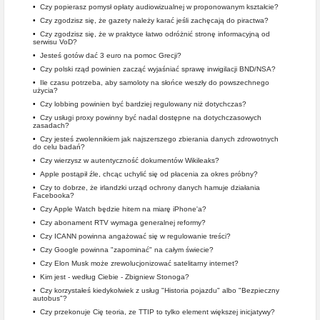
•
Czy popierasz pomysł opłaty audiowizualnej w proponowanym kształcie?
•
Czy zgodzisz się, że gazety należy karać jeśli zachęcają do piractwa?
•
Czy zgodzisz się, że w praktyce łatwo odróżnić stronę informacyjną od
serwisu VoD?
•
Jesteś gotów dać 3 euro na pomoc Grecji?
•
Czy polski rząd powinien zacząć wyjaśniać sprawę inwigilacji BND/NSA?
•
Ile czasu potrzeba, aby samoloty na słońce weszły do powszechnego
użycia?
•
Czy lobbing powinien być bardziej regulowany niż dotychczas?
•
Czy usługi proxy powinny być nadal dostępne na dotychczasowych
zasadach?
•
Czy jesteś zwolennikiem jak najszerszego zbierania danych zdrowotnych
do celu badań?
•
Czy wierzysz w autentyczność dokumentów Wikileaks?
•
Apple postąpił źle, chcąc uchylić się od płacenia za okres próbny?
•
Czy to dobrze, że irlandzki urząd ochrony danych hamuje działania
Facebooka?
•
Czy Apple Watch będzie hitem na miarę iPhone'a?
•
Czy abonament RTV wymaga generalnej reformy?
•
Czy ICANN powinna angażować się w regulowanie treści?
•
Czy Google powinna "zapominać" na całym świecie?
•
Czy Elon Musk może zrewolucjonizować satelitarny internet?
•
Kim jest - według Ciebie - Zbigniew Stonoga?
•
Czy korzystałeś kiedykolwiek z usług "Historia pojazdu" albo "Bezpieczny
autobus"?
•
Czy przekonuje Cię teoria, ze TTIP to tylko element większej inicjatywy?