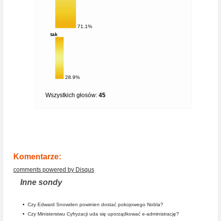
71.1%
tak
28.9%
Wszystkich głosów:
45
Komentarze:
comments powered by
Disqus
Inne sondy
•
Czy Edward Snowden powinien dostać pokojowego Nobla?
•
Czy Ministerstwu Cyfryzacji uda się uporządkować e-administrację?