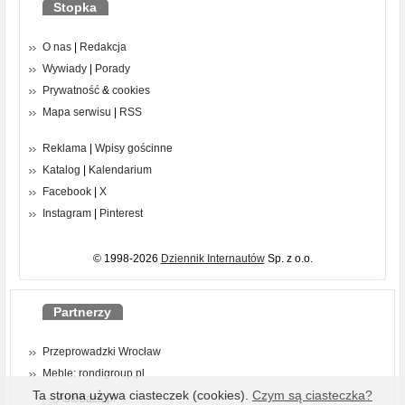
Stopka
O nas
|
Redakcja
Wywiady
|
Porady
Prywatność
&
cookies
Mapa serwisu
|
RSS
Reklama
|
Wpisy gościnne
Katalog
|
Kalendarium
Facebook
|
X
Instagram
|
Pinterest
© 1998-2026
Dziennik Internautów
Sp. z o.o.
Partnerzy
Przeprowadzki Wrocław
Meble: rondigroup.pl
Ta strona używa ciasteczek (cookies).
Czym są ciasteczka?