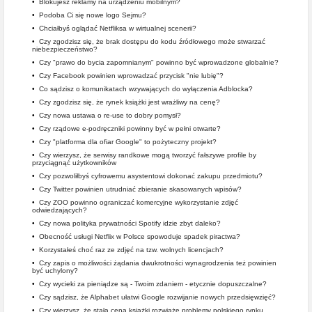
•
Blokujesz reklamy na urządzeniu mobilnym?
•
Podoba Ci się nowe logo Sejmu?
•
Chciałbyś oglądać Netfliksa w wirtualnej scenerii?
•
Czy zgodzisz się, że brak dostępu do kodu źródłowego może stwarzać
niebezpieczeństwo?
•
Czy "prawo do bycia zapomnianym" powinno być wprowadzone globalnie?
•
Czy Facebook powinien wprowadzać przycisk "nie lubię"?
•
Co sądzisz o komunikatach wzywających do wyłączenia Adblocka?
•
Czy zgodzisz się, że rynek książki jest wrażliwy na cenę?
•
Czy nowa ustawa o re-use to dobry pomysł?
•
Czy rządowe e-podręczniki powinny być w pełni otwarte?
•
Czy "platforma dla ofiar Google" to pożyteczny projekt?
•
Czy wierzysz, że serwisy randkowe mogą tworzyć fałszywe profile by
przyciągnąć użytkowników
•
Czy pozwoliłbyś cyfrowemu asystentowi dokonać zakupu przedmiotu?
•
Czy Twitter powinien utrudniać zbieranie skasowanych wpisów?
•
Czy ZOO powinno ograniczać komercyjne wykorzystanie zdjęć
odwiedzających?
•
Czy nowa polityka prywatności Spotify idzie zbyt daleko?
•
Obecność usługi Netflix w Polsce spowoduje spadek piractwa?
•
Korzystałeś choć raz ze zdjęć na tzw. wolnych licencjach?
•
Czy zapis o możliwości żądania dwukrotności wynagrodzenia też powinien
być uchylony?
•
Czy wycieki za pieniądze są - Twoim zdaniem - etycznie dopuszczalne?
•
Czy sądzisz, że Alphabet ułatwi Google rozwijanie nowych przedsięwzięć?
•
Czy wierzysz, że stała cena książki rozwiąże problemy polskiego rynku