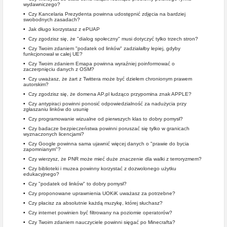
wydawniczego?
•
Czy Kancelaria Prezydenta powinna udostępnić zdjęcia na bardziej
swobodnych zasadach?
•
Jak długo korzystasz z ePUAP
•
Czy zgodzisz się, że "dialog społeczny" musi dotyczyć tylko trzech stron?
•
Czy Twoim zdaniem "podatek od linków" zadziałałby lepiej, gdyby
funkcjonował w całej UE?
•
Czy Twoim zdaniem Emapa powinna wyraźniej poinformować o
zaczerpnięciu danych z OSM?
•
Czy uważasz, że żart z Twittera może być dziełem chronionym prawem
autorskim?
•
Czy zgodzisz się, że domena AP.pl łudząco przypomina znak APPLE?
•
Czy antypiraci powinni ponosić odpowiedzialność za nadużycia przy
zgłaszaniu linków do usunię
•
Czy programowanie wizualne od pierwszych klas to dobry pomysł?
•
Czy badacze bezpieczeństwa powinni poruszać się tylko w granicach
wyznaczonych licencjami?
•
Czy Google powinna sama ujawnić więcej danych o "prawie do bycia
zapomnianym"?
•
Czy wierzysz, że PNR może mieć duże znaczenie dla walki z terroryzmem?
•
Czy biblioteki i muzea powinny korzystać z dozwolonego użytku
edukacyjnego?
•
Czy "podatek od linków" to dobry pomysł?
•
Czy proponowane uprawnienia UOKiK uważasz za potrzebne?
•
Czy płacisz za absolutnie każdą muzykę, której słuchasz?
•
Czy internet powinien być filtrowany na poziomie operatorów?
•
Czy Twoim zdaniem nauczyciele powinni sięgać po Minecrafta?