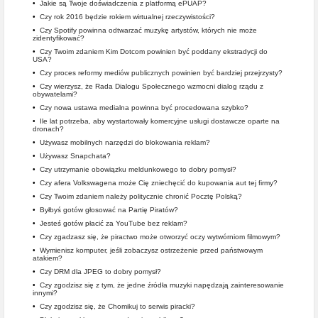
•
Jakie są Twoje doświadczenia z platformą ePUAP?
•
Czy rok 2016 będzie rokiem wirtualnej rzeczywistości?
•
Czy Spotify powinna odtwarzać muzykę artystów, których nie może
zidentyfikować?
•
Czy Twoim zdaniem Kim Dotcom powinien być poddany ekstradycji do
USA?
•
Czy proces reformy mediów publicznych powinien być bardziej przejrzysty?
•
Czy wierzysz, że Rada Dialogu Społecznego wzmocni dialog rządu z
obywatelami?
•
Czy nowa ustawa medialna powinna być procedowana szybko?
•
Ile lat potrzeba, aby wystartowały komercyjne usługi dostawcze oparte na
dronach?
•
Używasz mobilnych narzędzi do blokowania reklam?
•
Używasz Snapchata?
•
Czy utrzymanie obowiązku meldunkowego to dobry pomysł?
•
Czy afera Volkswagena może Cię zniechęcić do kupowania aut tej firmy?
•
Czy Twoim zdaniem należy politycznie chronić Pocztę Polską?
•
Byłbyś gotów głosować na Partię Piratów?
•
Jesteś gotów płacić za YouTube bez reklam?
•
Czy zgadzasz się, że piractwo może otworzyć oczy wytwórniom filmowym?
•
Wymienisz komputer, jeśli zobaczysz ostrzeżenie przed państwowym
atakiem?
•
Czy DRM dla JPEG to dobry pomysł?
•
Czy zgodzisz się z tym, że jedne źródła muzyki napędzają zainteresowanie
innymi?
•
Czy zgodzisz się, że Chomikuj to serwis piracki?