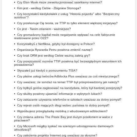
•
Czy Elon Musk może zrewolucjonizować satelitarny internet?
•
Kim jest - według Ciebie - Zbigniew Stonoga?
•
Czy korzystałeś kiedykolwiek z usług "Historia pojazdu" albo "Bezpieczny
autobus"?
•
Czy przekonuje Cię teoria, ze TTIP to tylko element większej inicjatywy?
•
Co jest - Twoim zdaniem - ważniejsze?
•
Czy gromadzony kapitał może negatywnie wpływać na cele faktycznie
realizowane przez OZZ?
•
Korzystałbyś z Netfliksa, gdyby był dostępny w Polsce?
•
Organizacja Ryszarda Petru powinna zmienić nazwę?
•
Czy brak DRM jest według Ciebie ważną zaletą gry?
•
Czy przejrzystość rozmów TTIP powinna być bezwzględnym warunkiem ich
prowadzenia?
•
Słyszałeś już kiedyś o porozumieniu TISA?
•
Czy płatne usługi twórców Adblocka Plus uważasz za coś nieetycznego?
•
Czy uważasz, że sondaż na temat TTIP był przeprowadzony jak należy?
•
Czy byłbyś gotów zagłosować na kandydata, który był bardziej przejrzysty?
•
Czy służby powinny ujawniać informacje o wykrytych lukach?
•
Czy zakazanie używania telefonów w szkołach uważasz za dobry pomysł?
•
Czy rejestr osób mających długi wobec państwa to dobry pomysł?
•
Wypróbujesz przeglądarkę mobilną z wbudowanym adblockiem?
•
Czy zmiana adresu The Pirate Bay jest dużym przełomem w walce z
piractwem?
•
Czy Microsoft mógłby zyskać na szerszym udostępnianiu darmowych
aktualizacji?
•
Czy założenia projektu Internet.org uważasz za słuszne?