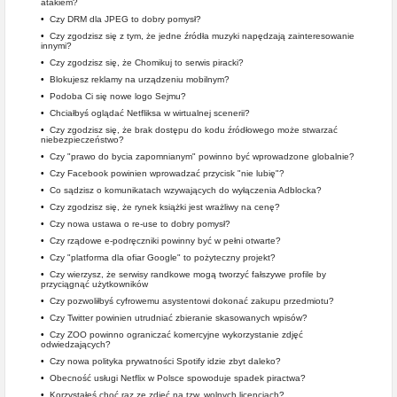
atakiem?
•
Czy DRM dla JPEG to dobry pomysł?
•
Czy zgodzisz się z tym, że jedne źródła muzyki napędzają zainteresowanie
innymi?
•
Czy zgodzisz się, że Chomikuj to serwis piracki?
•
Blokujesz reklamy na urządzeniu mobilnym?
•
Podoba Ci się nowe logo Sejmu?
•
Chciałbyś oglądać Netfliksa w wirtualnej scenerii?
•
Czy zgodzisz się, że brak dostępu do kodu źródłowego może stwarzać
niebezpieczeństwo?
•
Czy "prawo do bycia zapomnianym" powinno być wprowadzone globalnie?
•
Czy Facebook powinien wprowadzać przycisk "nie lubię"?
•
Co sądzisz o komunikatach wzywających do wyłączenia Adblocka?
•
Czy zgodzisz się, że rynek książki jest wrażliwy na cenę?
•
Czy nowa ustawa o re-use to dobry pomysł?
•
Czy rządowe e-podręczniki powinny być w pełni otwarte?
•
Czy "platforma dla ofiar Google" to pożyteczny projekt?
•
Czy wierzysz, że serwisy randkowe mogą tworzyć fałszywe profile by
przyciągnąć użytkowników
•
Czy pozwoliłbyś cyfrowemu asystentowi dokonać zakupu przedmiotu?
•
Czy Twitter powinien utrudniać zbieranie skasowanych wpisów?
•
Czy ZOO powinno ograniczać komercyjne wykorzystanie zdjęć
odwiedzających?
•
Czy nowa polityka prywatności Spotify idzie zbyt daleko?
•
Obecność usługi Netflix w Polsce spowoduje spadek piractwa?
•
Korzystałeś choć raz ze zdjęć na tzw. wolnych licencjach?