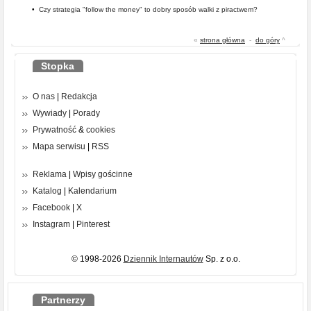
•
Czy strategia "follow the money" to dobry sposób walki z piractwem?
«
strona główna
-
do góry
^
Stopka
O nas
|
Redakcja
Wywiady
|
Porady
Prywatność
&
cookies
Mapa serwisu
|
RSS
Reklama
|
Wpisy gościnne
Katalog
|
Kalendarium
Facebook
|
X
Instagram
|
Pinterest
© 1998-2026
Dziennik Internautów
Sp. z o.o.
Partnerzy