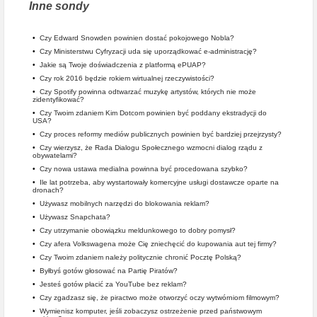
Inne sondy
•
Czy Edward Snowden powinien dostać pokojowego Nobla?
•
Czy Ministerstwu Cyfryzacji uda się uporządkować e-administrację?
•
Jakie są Twoje doświadczenia z platformą ePUAP?
•
Czy rok 2016 będzie rokiem wirtualnej rzeczywistości?
•
Czy Spotify powinna odtwarzać muzykę artystów, których nie może
zidentyfikować?
•
Czy Twoim zdaniem Kim Dotcom powinien być poddany ekstradycji do
USA?
•
Czy proces reformy mediów publicznych powinien być bardziej przejrzysty?
•
Czy wierzysz, że Rada Dialogu Społecznego wzmocni dialog rządu z
obywatelami?
•
Czy nowa ustawa medialna powinna być procedowana szybko?
•
Ile lat potrzeba, aby wystartowały komercyjne usługi dostawcze oparte na
dronach?
•
Używasz mobilnych narzędzi do blokowania reklam?
•
Używasz Snapchata?
•
Czy utrzymanie obowiązku meldunkowego to dobry pomysł?
•
Czy afera Volkswagena może Cię zniechęcić do kupowania aut tej firmy?
•
Czy Twoim zdaniem należy politycznie chronić Pocztę Polską?
•
Byłbyś gotów głosować na Partię Piratów?
•
Jesteś gotów płacić za YouTube bez reklam?
•
Czy zgadzasz się, że piractwo może otworzyć oczy wytwórniom filmowym?
•
Wymienisz komputer, jeśli zobaczysz ostrzeżenie przed państwowym