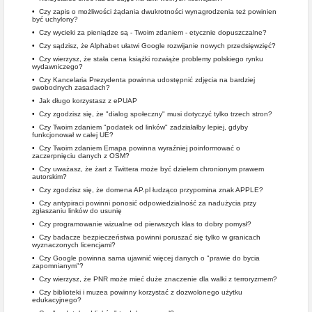
•
Czy zapis o możliwości żądania dwukrotności wynagrodzenia też powinien
być uchylony?
•
Czy wycieki za pieniądze są - Twoim zdaniem - etycznie dopuszczalne?
•
Czy sądzisz, że Alphabet ułatwi Google rozwijanie nowych przedsięwzięć?
•
Czy wierzysz, że stała cena książki rozwiąże problemy polskiego rynku
wydawniczego?
•
Czy Kancelaria Prezydenta powinna udostępnić zdjęcia na bardziej
swobodnych zasadach?
•
Jak długo korzystasz z ePUAP
•
Czy zgodzisz się, że "dialog społeczny" musi dotyczyć tylko trzech stron?
•
Czy Twoim zdaniem "podatek od linków" zadziałałby lepiej, gdyby
funkcjonował w całej UE?
•
Czy Twoim zdaniem Emapa powinna wyraźniej poinformować o
zaczerpnięciu danych z OSM?
•
Czy uważasz, że żart z Twittera może być dziełem chronionym prawem
autorskim?
•
Czy zgodzisz się, że domena AP.pl łudząco przypomina znak APPLE?
•
Czy antypiraci powinni ponosić odpowiedzialność za nadużycia przy
zgłaszaniu linków do usunię
•
Czy programowanie wizualne od pierwszych klas to dobry pomysł?
•
Czy badacze bezpieczeństwa powinni poruszać się tylko w granicach
wyznaczonych licencjami?
•
Czy Google powinna sama ujawnić więcej danych o "prawie do bycia
zapomnianym"?
•
Czy wierzysz, że PNR może mieć duże znaczenie dla walki z terroryzmem?
•
Czy biblioteki i muzea powinny korzystać z dozwolonego użytku
edukacyjnego?