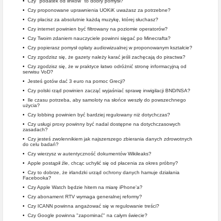
•
Czy "podatek od linków" to dobry pomysł?
•
Czy proponowane uprawnienia UOKiK uważasz za potrzebne?
•
Czy płacisz za absolutnie każdą muzykę, której słuchasz?
•
Czy internet powinien być filtrowany na poziomie operatorów?
•
Czy Twoim zdaniem nauczyciele powinni sięgać po Minecrafta?
•
Czy popierasz pomysł opłaty audiowizualnej w proponowanym kształcie?
•
Czy zgodzisz się, że gazety należy karać jeśli zachęcają do piractwa?
•
Czy zgodzisz się, że w praktyce łatwo odróżnić stronę informacyjną od
serwisu VoD?
•
Jesteś gotów dać 3 euro na pomoc Grecji?
•
Czy polski rząd powinien zacząć wyjaśniać sprawę inwigilacji BND/NSA?
•
Ile czasu potrzeba, aby samoloty na słońce weszły do powszechnego
użycia?
•
Czy lobbing powinien być bardziej regulowany niż dotychczas?
•
Czy usługi proxy powinny być nadal dostępne na dotychczasowych
zasadach?
•
Czy jesteś zwolennikiem jak najszerszego zbierania danych zdrowotnych
do celu badań?
•
Czy wierzysz w autentyczność dokumentów Wikileaks?
•
Apple postąpił źle, chcąc uchylić się od płacenia za okres próbny?
•
Czy to dobrze, że irlandzki urząd ochrony danych hamuje działania
Facebooka?
•
Czy Apple Watch będzie hitem na miarę iPhone'a?
•
Czy abonament RTV wymaga generalnej reformy?
•
Czy ICANN powinna angażować się w regulowanie treści?
•
Czy Google powinna "zapominać" na całym świecie?