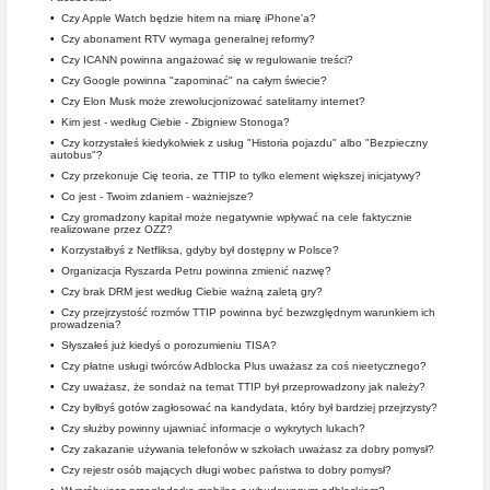
•
Czy Apple Watch będzie hitem na miarę iPhone'a?
•
Czy abonament RTV wymaga generalnej reformy?
•
Czy ICANN powinna angażować się w regulowanie treści?
•
Czy Google powinna "zapominać" na całym świecie?
•
Czy Elon Musk może zrewolucjonizować satelitarny internet?
•
Kim jest - według Ciebie - Zbigniew Stonoga?
•
Czy korzystałeś kiedykolwiek z usług "Historia pojazdu" albo "Bezpieczny
autobus"?
•
Czy przekonuje Cię teoria, ze TTIP to tylko element większej inicjatywy?
•
Co jest - Twoim zdaniem - ważniejsze?
•
Czy gromadzony kapitał może negatywnie wpływać na cele faktycznie
realizowane przez OZZ?
•
Korzystałbyś z Netfliksa, gdyby był dostępny w Polsce?
•
Organizacja Ryszarda Petru powinna zmienić nazwę?
•
Czy brak DRM jest według Ciebie ważną zaletą gry?
•
Czy przejrzystość rozmów TTIP powinna być bezwzględnym warunkiem ich
prowadzenia?
•
Słyszałeś już kiedyś o porozumieniu TISA?
•
Czy płatne usługi twórców Adblocka Plus uważasz za coś nieetycznego?
•
Czy uważasz, że sondaż na temat TTIP był przeprowadzony jak należy?
•
Czy byłbyś gotów zagłosować na kandydata, który był bardziej przejrzysty?
•
Czy służby powinny ujawniać informacje o wykrytych lukach?
•
Czy zakazanie używania telefonów w szkołach uważasz za dobry pomysł?
•
Czy rejestr osób mających długi wobec państwa to dobry pomysł?