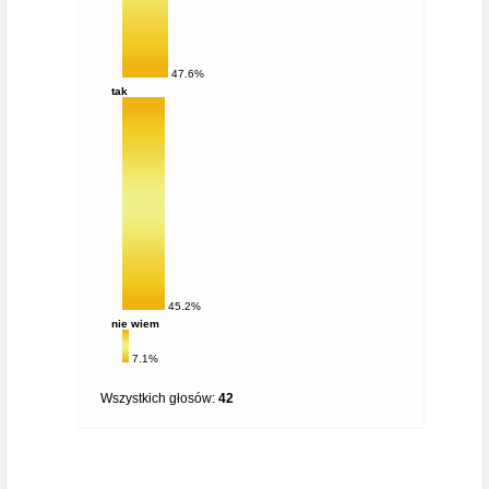
47.6%
tak
45.2%
nie wiem
7.1%
Wszystkich głosów:
42