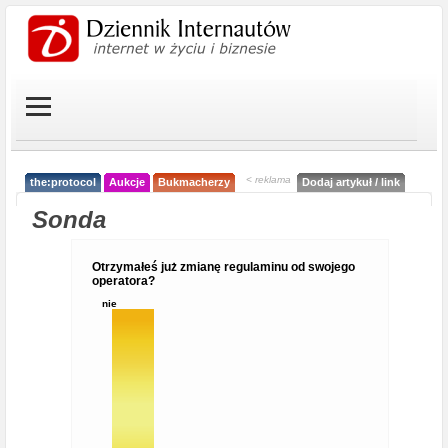
< reklama
the:protocol
Aukcje
Bukmacherzy
Dodaj artykuł / link
Sonda
Otrzymałeś już zmianę regulaminu od swojego
operatora?
nie