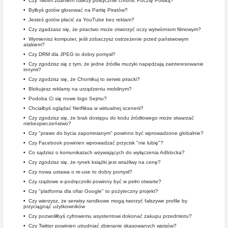
•
Czy Twoim zdaniem należy politycznie chronić Pocztę Polską?
•
Byłbyś gotów głosować na Partię Piratów?
•
Jesteś gotów płacić za YouTube bez reklam?
•
Czy zgadzasz się, że piractwo może otworzyć oczy wytwórniom filmowym?
•
Wymienisz komputer, jeśli zobaczysz ostrzeżenie przed państwowym
atakiem?
•
Czy DRM dla JPEG to dobry pomysł?
•
Czy zgodzisz się z tym, że jedne źródła muzyki napędzają zainteresowanie
innymi?
•
Czy zgodzisz się, że Chomikuj to serwis piracki?
•
Blokujesz reklamy na urządzeniu mobilnym?
•
Podoba Ci się nowe logo Sejmu?
•
Chciałbyś oglądać Netfliksa w wirtualnej scenerii?
•
Czy zgodzisz się, że brak dostępu do kodu źródłowego może stwarzać
niebezpieczeństwo?
•
Czy "prawo do bycia zapomnianym" powinno być wprowadzone globalnie?
•
Czy Facebook powinien wprowadzać przycisk "nie lubię"?
•
Co sądzisz o komunikatach wzywających do wyłączenia Adblocka?
•
Czy zgodzisz się, że rynek książki jest wrażliwy na cenę?
•
Czy nowa ustawa o re-use to dobry pomysł?
•
Czy rządowe e-podręczniki powinny być w pełni otwarte?
•
Czy "platforma dla ofiar Google" to pożyteczny projekt?
•
Czy wierzysz, że serwisy randkowe mogą tworzyć fałszywe profile by
przyciągnąć użytkowników
•
Czy pozwoliłbyś cyfrowemu asystentowi dokonać zakupu przedmiotu?
•
Czy Twitter powinien utrudniać zbieranie skasowanych wpisów?