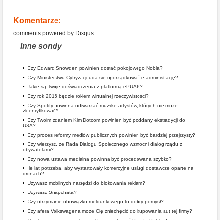
Komentarze:
comments powered by
Disqus
Inne sondy
•
Czy Edward Snowden powinien dostać pokojowego Nobla?
•
Czy Ministerstwu Cyfryzacji uda się uporządkować e-administrację?
•
Jakie są Twoje doświadczenia z platformą ePUAP?
•
Czy rok 2016 będzie rokiem wirtualnej rzeczywistości?
•
Czy Spotify powinna odtwarzać muzykę artystów, których nie może
zidentyfikować?
•
Czy Twoim zdaniem Kim Dotcom powinien być poddany ekstradycji do
USA?
•
Czy proces reformy mediów publicznych powinien być bardziej przejrzysty?
•
Czy wierzysz, że Rada Dialogu Społecznego wzmocni dialog rządu z
obywatelami?
•
Czy nowa ustawa medialna powinna być procedowana szybko?
•
Ile lat potrzeba, aby wystartowały komercyjne usługi dostawcze oparte na
dronach?
•
Używasz mobilnych narzędzi do blokowania reklam?
•
Używasz Snapchata?
•
Czy utrzymanie obowiązku meldunkowego to dobry pomysł?
•
Czy afera Volkswagena może Cię zniechęcić do kupowania aut tej firmy?