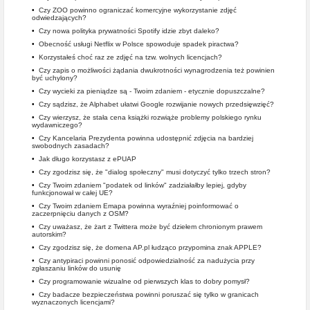
•
Czy ZOO powinno ograniczać komercyjne wykorzystanie zdjęć
odwiedzających?
•
Czy nowa polityka prywatności Spotify idzie zbyt daleko?
•
Obecność usługi Netflix w Polsce spowoduje spadek piractwa?
•
Korzystałeś choć raz ze zdjęć na tzw. wolnych licencjach?
•
Czy zapis o możliwości żądania dwukrotności wynagrodzenia też powinien
być uchylony?
•
Czy wycieki za pieniądze są - Twoim zdaniem - etycznie dopuszczalne?
•
Czy sądzisz, że Alphabet ułatwi Google rozwijanie nowych przedsięwzięć?
•
Czy wierzysz, że stała cena książki rozwiąże problemy polskiego rynku
wydawniczego?
•
Czy Kancelaria Prezydenta powinna udostępnić zdjęcia na bardziej
swobodnych zasadach?
•
Jak długo korzystasz z ePUAP
•
Czy zgodzisz się, że "dialog społeczny" musi dotyczyć tylko trzech stron?
•
Czy Twoim zdaniem "podatek od linków" zadziałałby lepiej, gdyby
funkcjonował w całej UE?
•
Czy Twoim zdaniem Emapa powinna wyraźniej poinformować o
zaczerpnięciu danych z OSM?
•
Czy uważasz, że żart z Twittera może być dziełem chronionym prawem
autorskim?
•
Czy zgodzisz się, że domena AP.pl łudząco przypomina znak APPLE?
•
Czy antypiraci powinni ponosić odpowiedzialność za nadużycia przy
zgłaszaniu linków do usunię
•
Czy programowanie wizualne od pierwszych klas to dobry pomysł?
•
Czy badacze bezpieczeństwa powinni poruszać się tylko w granicach
wyznaczonych licencjami?