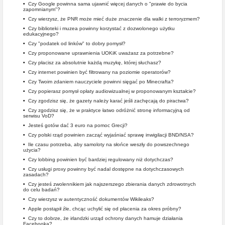
•
Czy Google powinna sama ujawnić więcej danych o "prawie do bycia
zapomnianym"?
•
Czy wierzysz, że PNR może mieć duże znaczenie dla walki z terroryzmem?
•
Czy biblioteki i muzea powinny korzystać z dozwolonego użytku
edukacyjnego?
•
Czy "podatek od linków" to dobry pomysł?
•
Czy proponowane uprawnienia UOKiK uważasz za potrzebne?
•
Czy płacisz za absolutnie każdą muzykę, której słuchasz?
•
Czy internet powinien być filtrowany na poziomie operatorów?
•
Czy Twoim zdaniem nauczyciele powinni sięgać po Minecrafta?
•
Czy popierasz pomysł opłaty audiowizualnej w proponowanym kształcie?
•
Czy zgodzisz się, że gazety należy karać jeśli zachęcają do piractwa?
•
Czy zgodzisz się, że w praktyce łatwo odróżnić stronę informacyjną od
serwisu VoD?
•
Jesteś gotów dać 3 euro na pomoc Grecji?
•
Czy polski rząd powinien zacząć wyjaśniać sprawę inwigilacji BND/NSA?
•
Ile czasu potrzeba, aby samoloty na słońce weszły do powszechnego
użycia?
•
Czy lobbing powinien być bardziej regulowany niż dotychczas?
•
Czy usługi proxy powinny być nadal dostępne na dotychczasowych
zasadach?
•
Czy jesteś zwolennikiem jak najszerszego zbierania danych zdrowotnych
do celu badań?
•
Czy wierzysz w autentyczność dokumentów Wikileaks?
•
Apple postąpił źle, chcąc uchylić się od płacenia za okres próbny?
•
Czy to dobrze, że irlandzki urząd ochrony danych hamuje działania
Facebooka?