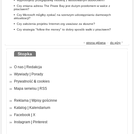
•
Wypróbujesz przeglądarkę mobilną z wbudowanym adblockiem?
•
Czy zmiana adresu The Pirate Bay jest dużym przełomem w walce z
piractwem?
•
Czy Microsoft mógłby zyskać na szerszym udostępnianiu darmowych
aktualizacji?
•
Czy założenia projektu Internet.org uważasz za słuszne?
•
Czy strategia "follow the money" to dobry sposób walki z piractwem?
«
strona główna
-
do góry
^
Stopka
O nas
|
Redakcja
Wywiady
|
Porady
Prywatność
&
cookies
Mapa serwisu
|
RSS
Reklama
|
Wpisy gościnne
Katalog
|
Kalendarium
Facebook
|
X
Instagram
|
Pinterest