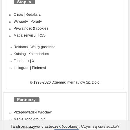
Stopka
O nas
|
Redakcja
Wywiady
|
Porady
Prywatność
&
cookies
Mapa serwisu
|
RSS
Reklama
|
Wpisy gościnne
Katalog
|
Kalendarium
Facebook
|
X
Instagram
|
Pinterest
© 1998-2026
Dziennik Internautów
Sp. z o.o.
Partnerzy
Przeprowadzki Wrocław
Meble: rondigroup.pl
Ta strona używa ciasteczek (cookies).
Czym są ciasteczka?