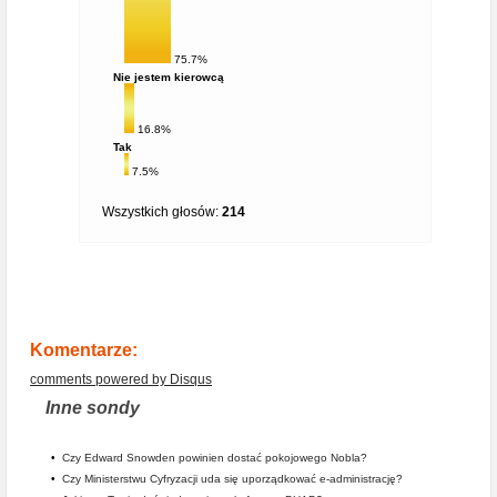
75.7%
Nie jestem kierowcą
16.8%
Tak
7.5%
Wszystkich głosów:
214
Komentarze:
comments powered by
Disqus
Inne sondy
•
Czy Edward Snowden powinien dostać pokojowego Nobla?
•
Czy Ministerstwu Cyfryzacji uda się uporządkować e-administrację?