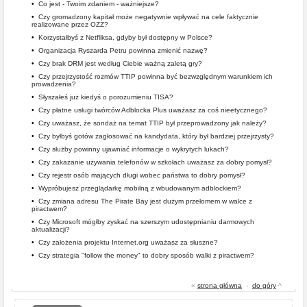
•
Co jest - Twoim zdaniem - ważniejsze?
•
Czy gromadzony kapitał może negatywnie wpływać na cele faktycznie
realizowane przez OZZ?
•
Korzystałbyś z Netfliksa, gdyby był dostępny w Polsce?
•
Organizacja Ryszarda Petru powinna zmienić nazwę?
•
Czy brak DRM jest według Ciebie ważną zaletą gry?
•
Czy przejrzystość rozmów TTIP powinna być bezwzględnym warunkiem ich
prowadzenia?
•
Słyszałeś już kiedyś o porozumieniu TISA?
•
Czy płatne usługi twórców Adblocka Plus uważasz za coś nieetycznego?
•
Czy uważasz, że sondaż na temat TTIP był przeprowadzony jak należy?
•
Czy byłbyś gotów zagłosować na kandydata, który był bardziej przejrzysty?
•
Czy służby powinny ujawniać informacje o wykrytych lukach?
•
Czy zakazanie używania telefonów w szkołach uważasz za dobry pomysł?
•
Czy rejestr osób mających długi wobec państwa to dobry pomysł?
•
Wypróbujesz przeglądarkę mobilną z wbudowanym adblockiem?
•
Czy zmiana adresu The Pirate Bay jest dużym przełomem w walce z
piractwem?
•
Czy Microsoft mógłby zyskać na szerszym udostępnianiu darmowych
aktualizacji?
•
Czy założenia projektu Internet.org uważasz za słuszne?
•
Czy strategia "follow the money" to dobry sposób walki z piractwem?
«
strona główna
-
do góry
^