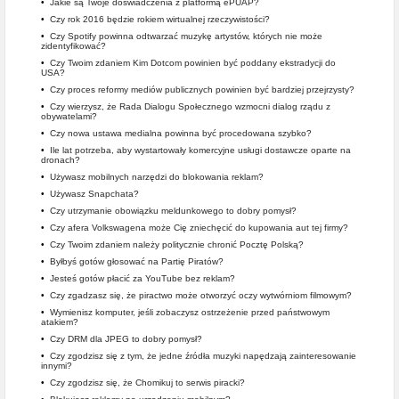
•
Jakie są Twoje doświadczenia z platformą ePUAP?
•
Czy rok 2016 będzie rokiem wirtualnej rzeczywistości?
•
Czy Spotify powinna odtwarzać muzykę artystów, których nie może
zidentyfikować?
•
Czy Twoim zdaniem Kim Dotcom powinien być poddany ekstradycji do
USA?
•
Czy proces reformy mediów publicznych powinien być bardziej przejrzysty?
•
Czy wierzysz, że Rada Dialogu Społecznego wzmocni dialog rządu z
obywatelami?
•
Czy nowa ustawa medialna powinna być procedowana szybko?
•
Ile lat potrzeba, aby wystartowały komercyjne usługi dostawcze oparte na
dronach?
•
Używasz mobilnych narzędzi do blokowania reklam?
•
Używasz Snapchata?
•
Czy utrzymanie obowiązku meldunkowego to dobry pomysł?
•
Czy afera Volkswagena może Cię zniechęcić do kupowania aut tej firmy?
•
Czy Twoim zdaniem należy politycznie chronić Pocztę Polską?
•
Byłbyś gotów głosować na Partię Piratów?
•
Jesteś gotów płacić za YouTube bez reklam?
•
Czy zgadzasz się, że piractwo może otworzyć oczy wytwórniom filmowym?
•
Wymienisz komputer, jeśli zobaczysz ostrzeżenie przed państwowym
atakiem?
•
Czy DRM dla JPEG to dobry pomysł?
•
Czy zgodzisz się z tym, że jedne źródła muzyki napędzają zainteresowanie
innymi?
•
Czy zgodzisz się, że Chomikuj to serwis piracki?