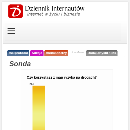
< reklama
the:protocol
Aukcje
Bukmacherzy
Dodaj artykuł / link
Sonda
Czy korzystasz z map ryzyka na drogach?
Nie