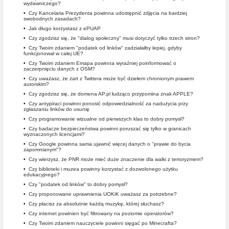
wydawniczego?
•
Czy Kancelaria Prezydenta powinna udostępnić zdjęcia na bardziej
swobodnych zasadach?
•
Jak długo korzystasz z ePUAP
•
Czy zgodzisz się, że "dialog społeczny" musi dotyczyć tylko trzech stron?
•
Czy Twoim zdaniem "podatek od linków" zadziałałby lepiej, gdyby
funkcjonował w całej UE?
•
Czy Twoim zdaniem Emapa powinna wyraźniej poinformować o
zaczerpnięciu danych z OSM?
•
Czy uważasz, że żart z Twittera może być dziełem chronionym prawem
autorskim?
•
Czy zgodzisz się, że domena AP.pl łudząco przypomina znak APPLE?
•
Czy antypiraci powinni ponosić odpowiedzialność za nadużycia przy
zgłaszaniu linków do usunię
•
Czy programowanie wizualne od pierwszych klas to dobry pomysł?
•
Czy badacze bezpieczeństwa powinni poruszać się tylko w granicach
wyznaczonych licencjami?
•
Czy Google powinna sama ujawnić więcej danych o "prawie do bycia
zapomnianym"?
•
Czy wierzysz, że PNR może mieć duże znaczenie dla walki z terroryzmem?
•
Czy biblioteki i muzea powinny korzystać z dozwolonego użytku
edukacyjnego?
•
Czy "podatek od linków" to dobry pomysł?
•
Czy proponowane uprawnienia UOKiK uważasz za potrzebne?
•
Czy płacisz za absolutnie każdą muzykę, której słuchasz?
•
Czy internet powinien być filtrowany na poziomie operatorów?
•
Czy Twoim zdaniem nauczyciele powinni sięgać po Minecrafta?