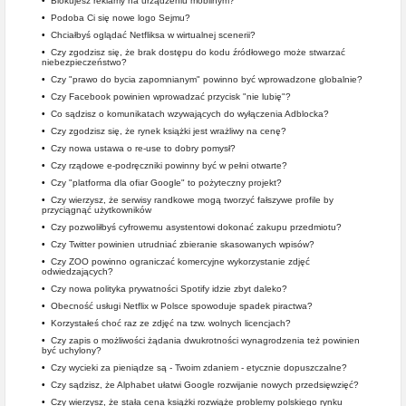
•
Blokujesz reklamy na urządzeniu mobilnym?
•
Podoba Ci się nowe logo Sejmu?
•
Chciałbyś oglądać Netfliksa w wirtualnej scenerii?
•
Czy zgodzisz się, że brak dostępu do kodu źródłowego może stwarzać
niebezpieczeństwo?
•
Czy "prawo do bycia zapomnianym" powinno być wprowadzone globalnie?
•
Czy Facebook powinien wprowadzać przycisk "nie lubię"?
•
Co sądzisz o komunikatach wzywających do wyłączenia Adblocka?
•
Czy zgodzisz się, że rynek książki jest wrażliwy na cenę?
•
Czy nowa ustawa o re-use to dobry pomysł?
•
Czy rządowe e-podręczniki powinny być w pełni otwarte?
•
Czy "platforma dla ofiar Google" to pożyteczny projekt?
•
Czy wierzysz, że serwisy randkowe mogą tworzyć fałszywe profile by
przyciągnąć użytkowników
•
Czy pozwoliłbyś cyfrowemu asystentowi dokonać zakupu przedmiotu?
•
Czy Twitter powinien utrudniać zbieranie skasowanych wpisów?
•
Czy ZOO powinno ograniczać komercyjne wykorzystanie zdjęć
odwiedzających?
•
Czy nowa polityka prywatności Spotify idzie zbyt daleko?
•
Obecność usługi Netflix w Polsce spowoduje spadek piractwa?
•
Korzystałeś choć raz ze zdjęć na tzw. wolnych licencjach?
•
Czy zapis o możliwości żądania dwukrotności wynagrodzenia też powinien
być uchylony?
•
Czy wycieki za pieniądze są - Twoim zdaniem - etycznie dopuszczalne?
•
Czy sądzisz, że Alphabet ułatwi Google rozwijanie nowych przedsięwzięć?
•
Czy wierzysz, że stała cena książki rozwiąże problemy polskiego rynku