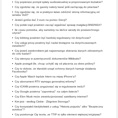
•
Czy popierasz pomysł opłaty audiowizualnej w proponowanym kształcie?
•
Czy zgodzisz się, że gazety należy karać jeśli zachęcają do piractwa?
•
Czy zgodzisz się, że w praktyce łatwo odróżnić stronę informacyjną od
serwisu VoD?
•
Jesteś gotów dać 3 euro na pomoc Grecji?
•
Czy polski rząd powinien zacząć wyjaśniać sprawę inwigilacji BND/NSA?
•
Ile czasu potrzeba, aby samoloty na słońce weszły do powszechnego
użycia?
•
Czy lobbing powinien być bardziej regulowany niż dotychczas?
•
Czy usługi proxy powinny być nadal dostępne na dotychczasowych
zasadach?
•
Czy jesteś zwolennikiem jak najszerszego zbierania danych zdrowotnych
do celu badań?
•
Czy wierzysz w autentyczność dokumentów Wikileaks?
•
Apple postąpił źle, chcąc uchylić się od płacenia za okres próbny?
•
Czy to dobrze, że irlandzki urząd ochrony danych hamuje działania
Facebooka?
•
Czy Apple Watch będzie hitem na miarę iPhone'a?
•
Czy abonament RTV wymaga generalnej reformy?
•
Czy ICANN powinna angażować się w regulowanie treści?
•
Czy Google powinna "zapominać" na całym świecie?
•
Czy Elon Musk może zrewolucjonizować satelitarny internet?
•
Kim jest - według Ciebie - Zbigniew Stonoga?
•
Czy korzystałeś kiedykolwiek z usług "Historia pojazdu" albo "Bezpieczny
autobus"?
•
Czy przekonuje Cię teoria, ze TTIP to tylko element większej inicjatywy?