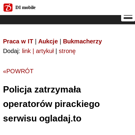
DI mobile
DI mobile
Praca w IT
|
Aukcje
|
Bukmacherzy
Dodaj:
link | artykuł
|
stronę
«POWRÓT
Policja zatrzymała
operatorów pirackiego
serwisu ogladaj.to