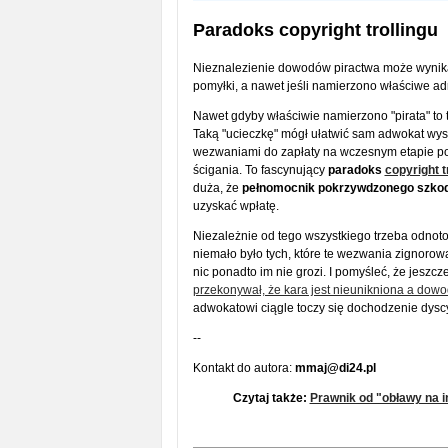
Paradoks copyright trollingu
Nieznalezienie dowodów piractwa może wynikać 
pomyłki, a nawet jeśli namierzono właściwe adr
Nawet gdyby właściwie namierzono "pirata" to t
Taką "ucieczkę" mógł ułatwić sam adwokat wys
wezwaniami do zapłaty na wczesnym etapie po
ścigania. To fascynujący
paradoks
copyright t
duża, że
pełnomocnik pokrzywdzonego szkod
uzyskać wpłatę.
Niezależnie od tego wszystkiego trzeba odnot
niemało było tych, które te wezwania zignorow
nic ponadto im nie grozi. I pomyśleć, że jesz
przekonywał, że kara jest nieunikniona a dowo
adwokatowi ciągle toczy się dochodzenie dysc
--
Kontakt do autora:
mmaj@di24.pl
Czytaj także:
Prawnik od "obławy na i