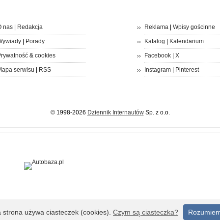
 nas
|
Redakcja
Reklama
|
Wpisy gościnne
Wywiady
|
Porady
Katalog
|
Kalendarium
rywatność
&
cookies
Facebook
|
X
apa serwisu
|
RSS
Instagram
|
Pinterest
© 1998-2026
Dziennik Internautów
Sp. z o.o.
a strona używa ciasteczek (cookies).
Czym są ciasteczka?
Rozumie