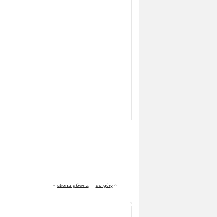
«
strona główna
-
do góry
^