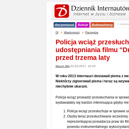
< reklam
the:protocol
Aukcje
Bukmacherzy
DI
Wiadomości
Pieniądze
Policja wciąż przesłuc
udostępniania filmu "D
przed trzema laty
Marcin Maj
01-03-2017, 10:20
W roku 2013 internauci dostawali pisma z w
Niektórzy zignorowali pisma i teraz są wzywa
niechybnie ukarani.
Policja wciąż prowadzi przesłuchania w sprawi
wydawałaby się bardzo interesująca gdyby nie t
Policja wciąż przesłuchuje w sprawie ud
Osoby teraz przesłuchiwane wcześniej 
reprezentującej posiadacza praw do fi
powodu instrumentalnego wykorzystan