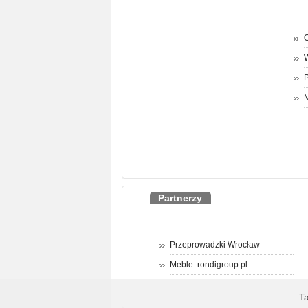
O
P
M
Partnerzy
Przeprowadzki Wrocław
Meble: rondigroup.pl
T