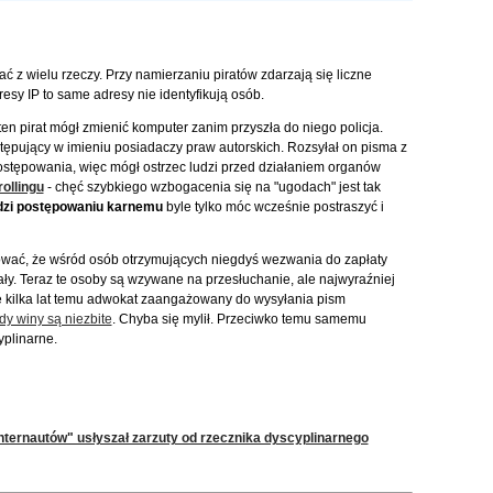
z wielu rzeczy. Przy namierzaniu piratów zdarzają się liczne
esy IP to same adresy nie identyfikują osób.
en pirat mógł zmienić komputer zanim przyszła do niego policja.
tępujący w imieniu posiadaczy praw autorskich. Rozsyłał on pisma z
stępowania, więc mógł ostrzec ludzi przed działaniem organów
rollingu
- chęć szybkiego wzbogacenia się na "ugodach" jest tak
zi postępowaniu karnemu
byle tylko móc wcześnie postraszyć i
ować, że wśród osób otrzymujących niegdyś wezwania do zapłaty
ały. Teraz te osoby są wzywane na przesłuchanie, ale najwyraźniej
cze kilka lat temu adwokat zaangażowany do wysyłania pism
dy winy są niezbite
. Chyba się mylił. Przeciwko temu samemu
yplinarne.
nternautów" usłyszał zarzuty od rzecznika dyscyplinarnego