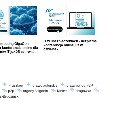
IT w ubezpieczeniach - bezpłatna
mputing GigaCon:
konferencja online już w
 konferencja online dla
czwartek
tów IT już 25 czerwca
Pruszków
prawo autorskie
prawnicy od P2P
p2p
organy ścigania
Kielce
drogówka
ss-Brudziński