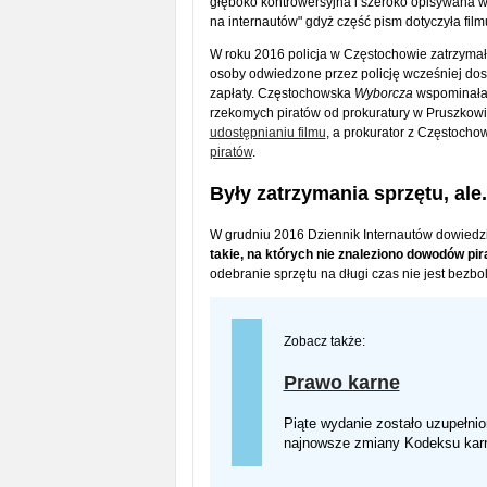
głęboko kontrowersyjna i szeroko opisywana w
na internautów" gdyż część pism dotyczyła fil
W roku 2016 policja w Częstochowie zatrzymał
osoby odwiedzone przez policję wcześniej do
zapłaty. Częstochowska
Wyborcza
wspominała 
rzekomych piratów od prokuratury w Pruszkowi
udostępnianiu filmu
, a prokurator z Częstoch
piratów
.
Były zatrzymania sprzętu, ale.
W grudniu 2016 Dziennik Internautów dowiedzi
takie, na których nie znaleziono dowodów pi
odebranie sprzętu na długi czas nie jest bezb
Zobacz także:
Prawo karne
Piąte wydanie zostało uzupełnio
najnowsze zmiany Kodeksu karne