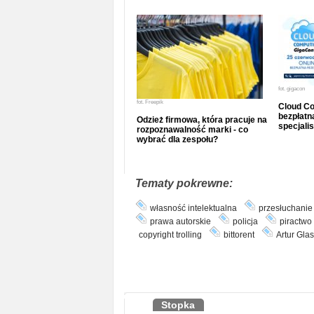
fot.
gigacon
fot.
Freepik
Cloud Co
bezpłatna
Odzież firmowa, która pracuje na
specjalis
rozpoznawalność marki - co
wybrać dla zespołu?
Tematy pokrewne:
własność intelektualna
przesłuchanie
prawa autorskie
policja
piractwo
copyright trolling
bittorent
Artur Gla
Stopka