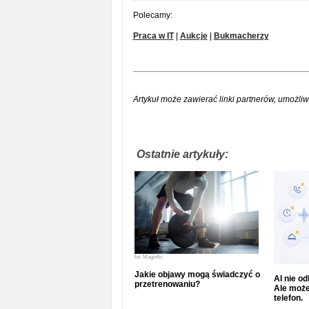
Polecamy:
Praca w IT
|
Aukcje
|
Bukmacherzy
Artykuł może zawierać linki partnerów, umożliw
Ostatnie artykuły:
fot.
Magnific
Jakie objawy mogą świadczyć o
AI nie o
przetrenowaniu?
Ale może
telefon.