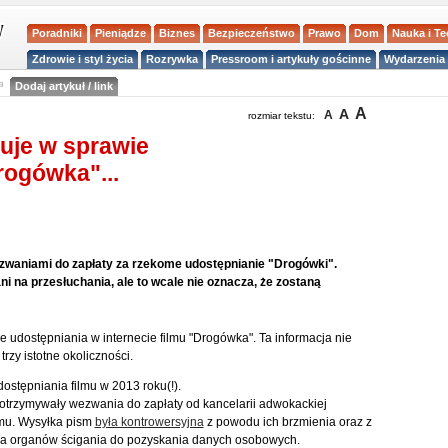
Poradniki
Pieniądze
Biznes
Bezpieczeństwo
Prawo
Dom
Nauka i T
Zdrowie i styl życia
Rozrywka
Pressroom i artykuły gościnne
Wydarzenia 
a
Dodaj artykuł / link
A
A
A
rozmiar tekstu:
huje w sprawie
rogówka"...
ezwaniami do zapłaty za rzekome udostępnianie "Drogówki".
ni na przesłuchania, ale to wcale nie oznacza, że zostaną
e udostępniania w internecie filmu "Drogówka". Ta informacja nie
rzy istotne okoliczności.
ostępniania filmu w 2013 roku(!).
otrzymywały wezwania do zapłaty od kancelarii adwokackiej
lmu. Wysyłka pism
była kontrowersyjna
z powodu ich brzmienia oraz z
ia organów ścigania do pozyskania danych osobowych.