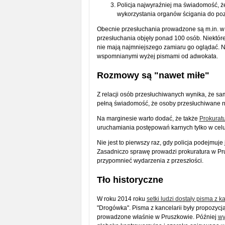
Policja najwyraźniej ma świadomość, ż
wykorzystania organów ścigania do po
Obecnie przesłuchania prowadzone są m.in. w 
przesłuchania objęły ponad 100 osób. Niektóre 
nie mają najmniejszego zamiaru go oglądać. N
wspomnianymi wyżej pismami od adwokata.
Rozmowy są "nawet miłe"
Z relacji osób przesłuchiwanych wynika, że same
pełną świadomość, że osoby przesłuchiwane nie
Na marginesie warto dodać, że także
Prokuratu
uruchamiania postępowań karnych tylko w cel
Nie jest to pierwszy raz, gdy policja podejmuj
Zasadniczo sprawę prowadzi prokuratura w Pru
przypomnieć wydarzenia z przeszłości.
Tło historyczne
W roku 2014 roku
setki ludzi dostały pisma z k
"Drogówka". Pisma z kancelarii były propozycj
prowadzone właśnie w Pruszkowie. Później
wy