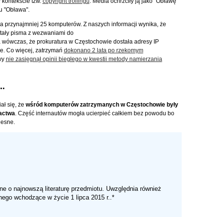
 kontekście tzw.
copyright trollingu
. Media ochrzciły ją jako "Obławę
mu "Obława".
a przynajmniej 25 komputerów. Z naszych informacji wynika, że
stały pisma z wezwaniami do
wówczas, że prokuratura w Częstochowie dostała adresy IP
e. Co więcej, zatrzymań
dokonano 2 lata po rzekomym
owy
nie zasięgnął opinii biegłego w kwestii metody namierzania
..
ał się, że
wśród komputerów zatrzymanych w Częstochowie były
ractwa
. Część internautów mogła ucierpieć całkiem bez powodu bo
olesne.
ne o najnowszą literaturę przedmiotu. Uwzględnia również
go wchodzące w życie 1 lipca 2015 r..*