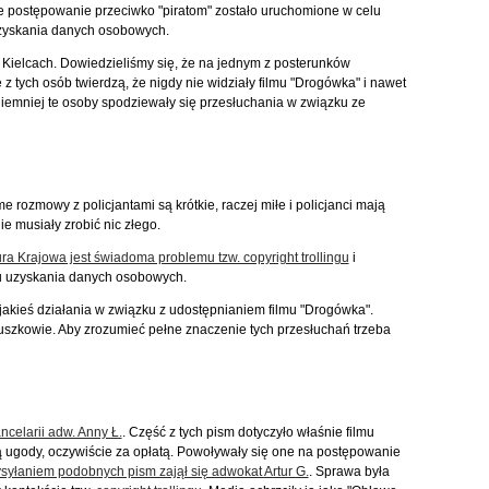
e postępowanie przeciwko "piratom" zostało uruchomione w celu
zyskania danych osobowych.
Kielcach. Dowiedzieliśmy się, że na jednym z posterunków
z tych osób twierdzą, że nigdy nie widziały filmu "Drogówka" i nawet
iemniej te osoby spodziewały się przesłuchania w związku ze
 rozmowy z policjantami są krótkie, raczej miłe i policjanci mają
 musiały zrobić nic złego.
ra Krajowa jest świadoma problemu tzw. copyright trollingu
i
u uzyskania danych osobowych.
e jakieś działania w związku z udostępnianiem filmu "Drogówka".
szkowie. Aby zrozumieć pełne znaczenie tych przesłuchań trzeba
ancelarii adw. Anny Ł.
. Część z tych pism dotyczyło właśnie filmu
ą ugody, oczywiście za opłatą. Powoływały się one na postępowanie
syłaniem podobnych pism zajął się adwokat Artur G.
. Sprawa była