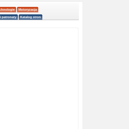
echnologie
Motoryzacja
i patronaty
Katalog stron